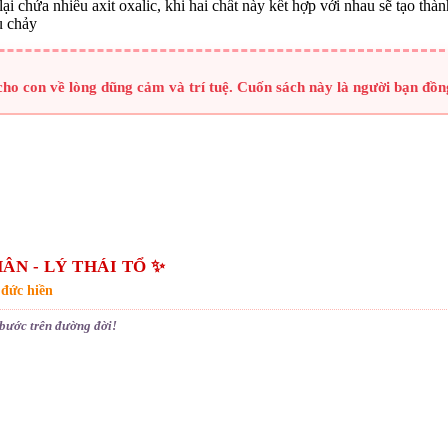
i chứa nhiều axit oxalic, khi hai chất này kết hợp với nhau sẽ tạo thà
u chảy
 con về lòng dũng cảm và trí tuệ. Cuốn sách này là người bạn đồng
ÂN - LÝ THÁI TỔ ✨
 đức hiền
bước trên đường đời!