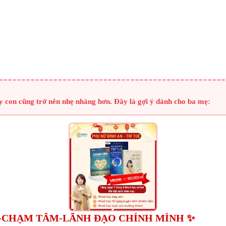
y con cũng trở nên nhẹ nhàng hơn. Đây là gợi ý dành cho ba mẹ:
C-CHẠM TÂM-LÃNH ĐẠO CHÍNH MÌNH ✨