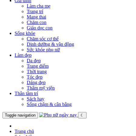
Gia đình
Làm cha mẹ
Trang trí
Mang thai
Chăm con
Giáo dục con
Sống khỏe
Chăm sóc cơ thể
Dinh dưỡng & vận động
Sức khỏe phụ nữ
Làm đẹp
Da đẹp
Trang điểm
Thời trang
Tóc đẹp
Dáng đẹp
Thẩm mỹ viện
Thân tâm trí
Sách hay
Sống chậm & cân bằng
Toggle navigation
☾
Trang chủ