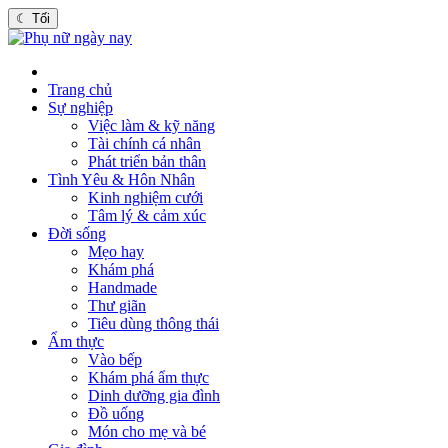
☾
Tối
Trang chủ
Sự nghiệp
Việc làm & kỹ năng
Tài chính cá nhân
Phát triển bản thân
Tình Yêu & Hôn Nhân
Kinh nghiệm cưới
Tâm lý & cảm xúc
Đời sống
Mẹo hay
Khám phá
Handmade
Thư giãn
Tiêu dùng thông thái
Ẩm thực
Vào bếp
Khám phá ẩm thực
Dinh dưỡng gia đình
Đồ uống
Món cho mẹ và bé