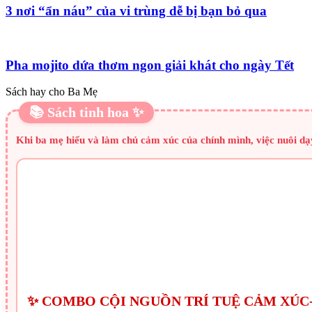
3 nơi “ẩn náu” của vi trùng dễ bị bạn bỏ qua
Pha mojito dứa thơm ngon giải khát cho ngày Tết
Sách hay cho Ba Mẹ
📚 Sách tinh hoa ✨
Khi ba mẹ hiểu và làm chủ cảm xúc của chính mình, việc nuôi dạ
✨ COMBO CỘI NGUỒN TRÍ TUỆ CẢM XÚ