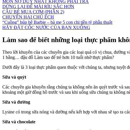
MÓN NỢ DUY NHẤT KHÔNG PHẢI TRẢ
DỪNG LẠI ĐỂ MÀI RÌU SẮC HƠN
CẬU BÉ MUA CƠM (PHẦN 2)
CHUYỆN HAI CHÚ ẾCH
“Cuồng” búp bê Barbie – bà mẹ 5 con chi tiền tỷ phẫu thuật
HÃY ĐẶT CỐC NƯỚC CỦA BẠN XUỐNG
Làm sao để biết những loại thực phẩm kh
Theo lời khuyên của các chuyên gia các loại quả có vị chua, đường
1 bằng… đậu đỗ Làm sao để trẻ hơn 10 tuổi nhờ thực phẩm?
Dưới đây là 3 loại thực phẩm quen thuộc với chúng ta, nhưng tuyệt đ
Sữa và quýt
Các chuyên gia khuyên rằng chúng ta không nên ăn quýt trước và sau k
khoảng một giờ đồng hồ trước và sau khi uống sữa chúng ta không nên
Sữa và đường
Lysine có trong sữa nóng và đường nếu kết hợp với nhau sẽ tạo ra c
Sữa và chocolate