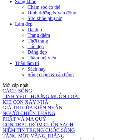
Sống khỏe
Chăm sóc cơ thể
Dinh dưỡng & vận động
Sức khỏe phụ nữ
Làm đẹp
Da đẹp
Trang điểm
Thời trang
Tóc đẹp
Dáng đẹp
Thẩm mỹ viện
Thân tâm trí
Sách hay
Sống chậm & cân bằng
Mới cập nhật
CÁCH SỐNG
TÌNH YÊU THƯƠNG MUÔN LOÀI
KHỈ CON XÂY NHÀ
GIÁ TRỊ CỦA KIÊN NHẪN
NGƯỜI CHIẾN THẮNG
PHẬT VÀ MA QUỶ
CON TRAI TRỘM CUỐN SÁCH
NIỀM TIN TRONG CUỘC SỐNG
TẶNG MỘT VẦNG TRĂNG