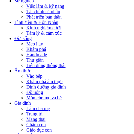
Sự nghiệp
Việc làm & kỹ năng
Tài chính cá nhân
Phát triển bản thân
Tình Yêu & Hôn Nhân
Kinh nghiệm cưới
Tâm lý & cảm xúc
Đời sống
Mẹo hay
Khám phá
Handmade
Thư giãn
Tiêu dùng thông thái
Ẩm thực
Vào bếp
Khám phá ẩm thực
Dinh dưỡng gia đình
Đồ uống
Món cho mẹ và bé
Gia đình
Làm cha mẹ
Trang trí
Mang thai
Chăm con
Giáo dục con