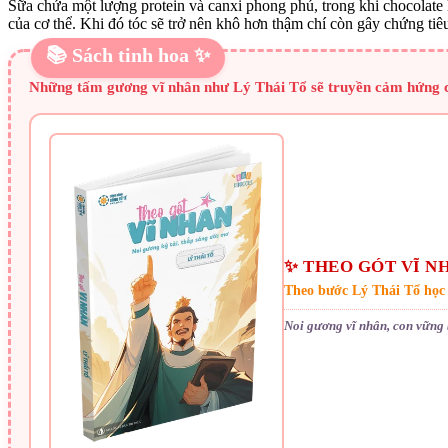
Sữa chứa một lượng protein và canxi phong phú, trong khi chocolate lạ
của cơ thể. Khi đó tóc sẽ trở nên khô hơn thậm chí còn gây chứng tiê
📚 Sách tinh hoa ✨
Những tấm gương vĩ nhân như Lý Thái Tổ sẽ truyền cảm hứng cho
✨ THEO GÓT VĨ NH
Theo bước Lý Thái Tổ học
Noi gương vĩ nhân, con vững 