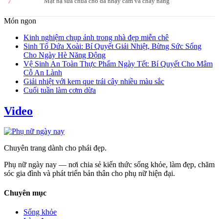
7
Mặt nạ sữa chua cho da nhạy cảm và cháy nắng
Món ngon
Kinh nghiệm chụp ảnh trong nhà đẹp miễn chê
Sinh Tố Dứa Xoài: Bí Quyết Giải Nhiệt, Bừng Sức Sống
Cho Ngày Hè Năng Động
Vệ Sinh An Toàn Thực Phẩm Ngày Tết: Bí Quyết Cho Mâm
Cỗ An Lành
Giải nhiệt với kem que trái cây nhiều màu sắc
Cuối tuần làm cơm dừa
Video
Chuyên trang dành cho phái đẹp.
Phụ nữ ngày nay — nơi chia sẻ kiến thức sống khỏe, làm đẹp, chăm
sóc gia đình và phát triển bản thân cho phụ nữ hiện đại.
Chuyên mục
Sống khỏe