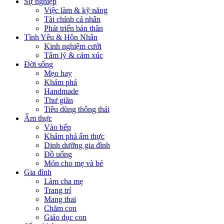
Sự nghiệp
Việc làm & kỹ năng
Tài chính cá nhân
Phát triển bản thân
Tình Yêu & Hôn Nhân
Kinh nghiệm cưới
Tâm lý & cảm xúc
Đời sống
Mẹo hay
Khám phá
Handmade
Thư giãn
Tiêu dùng thông thái
Ẩm thực
Vào bếp
Khám phá ẩm thực
Dinh dưỡng gia đình
Đồ uống
Món cho mẹ và bé
Gia đình
Làm cha mẹ
Trang trí
Mang thai
Chăm con
Giáo dục con