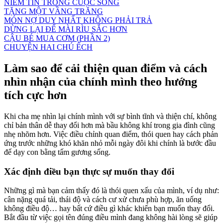
NIỀM TIN TRONG CUỘC SỐNG
TẶNG MỘT VẦNG TRĂNG
MÓN NỢ DUY NHẤT KHÔNG PHẢI TRẢ
DỪNG LẠI ĐỂ MÀI RÌU SẮC HƠN
CẬU BÉ MUA CƠM (PHẦN 2)
CHUYỆN HAI CHÚ ẾCH
Làm sao để cải thiện quan điểm và cách
nhìn nhận của chính mình theo hướng
tích cực hơn
Khi cha mẹ nhìn lại chính mình với sự bình tĩnh và thiện chí, không
chỉ bản thân dễ thay đổi hơn mà bầu không khí trong gia đình cũng
nhẹ nhõm hơn. Việc điều chỉnh quan điểm, thói quen hay cách phản
ứng trước những khó khăn nhỏ mỗi ngày đôi khi chính là bước đầu
để dạy con bằng tấm gương sống.
Xác định điều bạn thực sự muốn thay đổi
Những gì mà bạn cảm thấy đó là thói quen xấu của mình, ví dụ như:
cân nặng quá tải, thái độ và cách cư xử chưa phù hợp, ăn uống
không điều độ… hay bất cứ điều gì khác khiến bạn muốn thay đổi.
Bắt đầu từ việc gọi tên đúng điều mình đang không hài lòng sẽ giúp