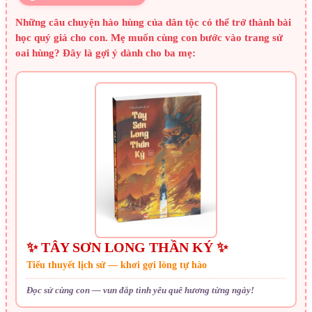
Những câu chuyện hào hùng của dân tộc có thể trở thành bài
học quý giá cho con. Mẹ muốn cùng con bước vào trang sử
oai hùng? Đây là gợi ý dành cho ba mẹ:
✨ TÂY SƠN LONG THẦN KÝ ✨
Tiểu thuyết lịch sử — khơi gợi lòng tự hào
Đọc sử cùng con — vun đắp tình yêu quê hương từng ngày!