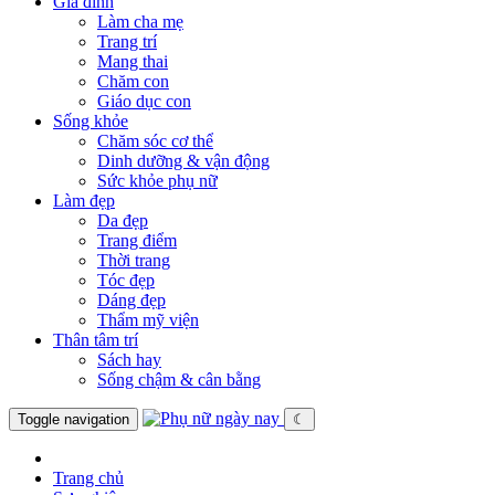
Gia đình
Làm cha mẹ
Trang trí
Mang thai
Chăm con
Giáo dục con
Sống khỏe
Chăm sóc cơ thể
Dinh dưỡng & vận động
Sức khỏe phụ nữ
Làm đẹp
Da đẹp
Trang điểm
Thời trang
Tóc đẹp
Dáng đẹp
Thẩm mỹ viện
Thân tâm trí
Sách hay
Sống chậm & cân bằng
Toggle navigation
☾
Trang chủ