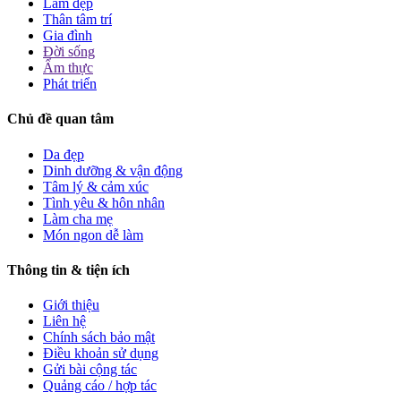
Làm đẹp
Thân tâm trí
Gia đình
Đời sống
Ẩm thực
Phát triển
Chủ đề quan tâm
Da đẹp
Dinh dưỡng & vận động
Tâm lý & cảm xúc
Tình yêu & hôn nhân
Làm cha mẹ
Món ngon dễ làm
Thông tin & tiện ích
Giới thiệu
Liên hệ
Chính sách bảo mật
Điều khoản sử dụng
Gửi bài cộng tác
Quảng cáo / hợp tác