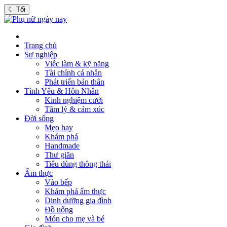
☾
Tối
Trang chủ
Sự nghiệp
Việc làm & kỹ năng
Tài chính cá nhân
Phát triển bản thân
Tình Yêu & Hôn Nhân
Kinh nghiệm cưới
Tâm lý & cảm xúc
Đời sống
Mẹo hay
Khám phá
Handmade
Thư giãn
Tiêu dùng thông thái
Ẩm thực
Vào bếp
Khám phá ẩm thực
Dinh dưỡng gia đình
Đồ uống
Món cho mẹ và bé