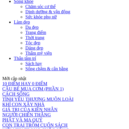
Sống khỏe
Chăm sóc cơ thể
Dinh dưỡng & vận động
Sức khỏe phụ nữ
Làm đẹp
Da đẹp
Trang điểm
Thời trang
Tóc đẹp
Dáng đẹp
Thẩm mỹ viện
Thân tâm trí
Sách hay
Sống chậm & cân bằng
Mới cập nhật
10 ĐIỂM HAY 0 ĐIỂM
CẬU BÉ MUA CƠM (PHẦN 1)
CÁCH SỐNG
TÌNH YÊU THƯƠNG MUÔN LOÀI
KHỈ CON XÂY NHÀ
GIÁ TRỊ CỦA KIÊN NHẪN
NGƯỜI CHIẾN THẮNG
PHẬT VÀ MA QUỶ
CON TRAI TRỘM CUỐN SÁCH