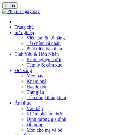
☾
Tối
Trang chủ
Sự nghiệp
Việc làm & kỹ năng
Tài chính cá nhân
Phát triển bản thân
Tình Yêu & Hôn Nhân
Kinh nghiệm cưới
Tâm lý & cảm xúc
Đời sống
Mẹo hay
Khám phá
Handmade
Thư giãn
Tiêu dùng thông thái
Ẩm thực
Vào bếp
Khám phá ẩm thực
Dinh dưỡng gia đình
Đồ uống
Món cho mẹ và bé