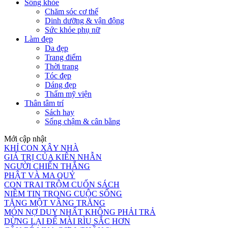
Sống khỏe
Chăm sóc cơ thể
Dinh dưỡng & vận động
Sức khỏe phụ nữ
Làm đẹp
Da đẹp
Trang điểm
Thời trang
Tóc đẹp
Dáng đẹp
Thẩm mỹ viện
Thân tâm trí
Sách hay
Sống chậm & cân bằng
Mới cập nhật
KHỈ CON XÂY NHÀ
GIÁ TRỊ CỦA KIÊN NHẪN
NGƯỜI CHIẾN THẮNG
PHẬT VÀ MA QUỶ
CON TRAI TRỘM CUỐN SÁCH
NIỀM TIN TRONG CUỘC SỐNG
TẶNG MỘT VẦNG TRĂNG
MÓN NỢ DUY NHẤT KHÔNG PHẢI TRẢ
DỪNG LẠI ĐỂ MÀI RÌU SẮC HƠN