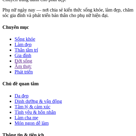
Phụ nữ ngày nay — nơi chia sẻ kiến thức sống khỏe, làm đẹp, chăm
sóc gia đình và phát triển bản thân cho phụ nữ hiện đại.
Chuyên mục
Sống khỏe
Làm đẹp
Thân tâm trí
Gia đình
Đời sống
Ẩm thực
Phát triển
Chủ đề quan tâm
Da đẹp
Dinh dưỡng & vận động
Tâm lý & cảm xúc
Tình yêu & hôn nhân
Làm cha mẹ
Món ngon dễ làm
Thông tin & tiện ích