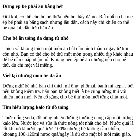
Đừng ép bé phải ăn bằng hết
Đôi khi, có thể cho bé bỏ thừa nếu bé thấy đã no. Rất nhiều cha mẹ
ép bé phải ăn bằng sạch nhưng lâu dần, cách này chỉ khiến cơ thể
bé quá tải, dẫn tới chán ăn.
Cho bé ăn uống đa dạng từ nhỏ
Thích và không thích một món ăn bắt đầu hình thành ngay từ khi
còn nhỏ. Bạn có thể cho bé thử một món trong nhiều dịp khác nhau
để bé dần chấp nhận nó. Không nên ép bé ăn nhưng nên cho bé
thử, dù chỉ một vài miếng.
Viết lại những món bé đã ăn
Đừng nghĩ bé nhà bạn chỉ thích mì ống, phômai, bánh mì kẹp… bởi
nếu không kiểm tra, hẳn bạn không biết là bé cũng hứng thú với
nhiều món mới. Nên cố gắng cho bé thử món mới từng chút một.
Tìm hiểu lượng kalo từ đồ uống
Thức uống soda, đồ uống nhiều đường thường cung cấp một lượng
kalo lớn. Nước lọc và sữa là thức uống tốt nhất cho bé. Nước quả là
tốt khi nó là nước quả tươi 100% nhưng bé không cần nhiều,
khoảng 100-120ml nước quả/ngày là đủ cho một bé tuổi mẫu giáo.