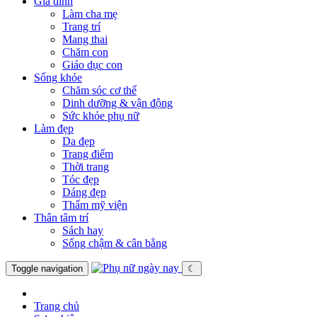
Gia đình
Làm cha mẹ
Trang trí
Mang thai
Chăm con
Giáo dục con
Sống khỏe
Chăm sóc cơ thể
Dinh dưỡng & vận động
Sức khỏe phụ nữ
Làm đẹp
Da đẹp
Trang điểm
Thời trang
Tóc đẹp
Dáng đẹp
Thẩm mỹ viện
Thân tâm trí
Sách hay
Sống chậm & cân bằng
Toggle navigation
☾
Trang chủ