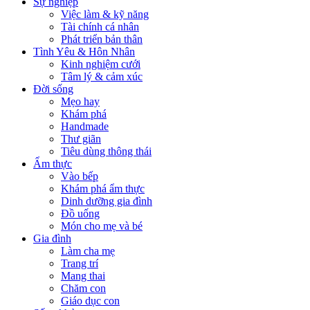
Sự nghiệp
Việc làm & kỹ năng
Tài chính cá nhân
Phát triển bản thân
Tình Yêu & Hôn Nhân
Kinh nghiệm cưới
Tâm lý & cảm xúc
Đời sống
Mẹo hay
Khám phá
Handmade
Thư giãn
Tiêu dùng thông thái
Ẩm thực
Vào bếp
Khám phá ẩm thực
Dinh dưỡng gia đình
Đồ uống
Món cho mẹ và bé
Gia đình
Làm cha mẹ
Trang trí
Mang thai
Chăm con
Giáo dục con