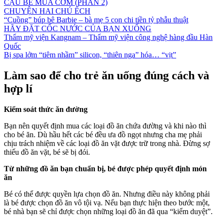
CẬU BÉ MUA CƠM (PHẦN 2)
CHUYỆN HAI CHÚ ẾCH
“Cuồng” búp bê Barbie – bà mẹ 5 con chi tiền tỷ phẫu thuật
HÃY ĐẶT CỐC NƯỚC CỦA BẠN XUỐNG
Thẩm mỹ viện Kangnam – Thẩm mỹ viện công nghệ hàng đầu Hàn
Quốc
Bị spa lởm “tiêm nhầm” silicon, “thiên nga” hóa… “vịt”
Làm sao để cho trẻ ăn uống đúng cách và
hợp lí
Kiểm soát thức ăn đường
Bạn nên quyết định mua các loại đồ ăn chứa đường và khi nào thì
cho bé ăn. Dù hầu hết các bé đều ưa đồ ngọt nhưng cha mẹ phải
chịu trách nhiệm về các loại đồ ăn vặt được trữ trong nhà. Đừng sợ
thiếu đồ ăn vặt, bé sẽ bị đói.
Từ những đồ ăn bạn chuẩn bị, bé được phép quyết định món
ăn
Bé có thể được quyền lựa chọn đồ ăn. Nhưng điều này không phải
là bé được chọn đồ ăn vô tội vạ. Nếu bạn thực hiện theo bước một,
bé nhà bạn sẽ chỉ được chọn những loại đồ ăn đã qua “kiểm duyệt”.