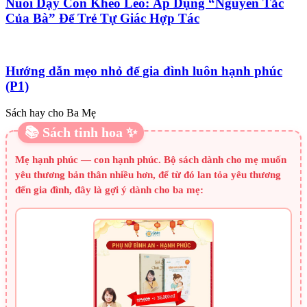
Nuôi Dạy Con Khéo Léo: Áp Dụng “Nguyên Tắc
Của Bà” Để Trẻ Tự Giác Hợp Tác
Hướng dẫn mẹo nhỏ để gia đình luôn hạnh phúc
(P1)
Sách hay cho Ba Mẹ
📚 Sách tinh hoa ✨
Mẹ hạnh phúc — con hạnh phúc. Bộ sách dành cho mẹ muốn
yêu thương bản thân nhiều hơn, để từ đó lan tỏa yêu thương
đến gia đình, đây là gợi ý dành cho ba mẹ: