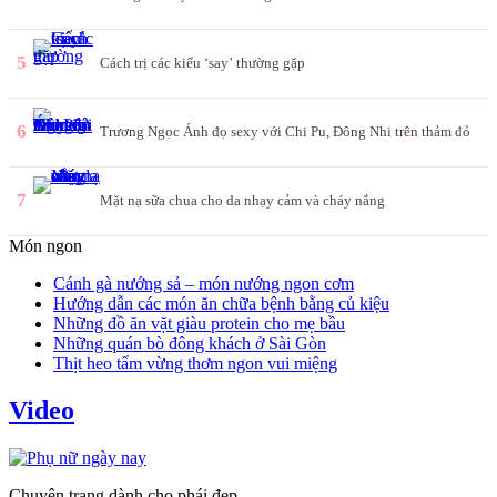
5
Cách trị các kiểu ‘say’ thường gặp
6
Trương Ngọc Ánh đọ sexy với Chi Pu, Đông Nhi trên thảm đỏ
7
Mặt nạ sữa chua cho da nhạy cảm và cháy nắng
Món ngon
Cánh gà nướng sả – món nướng ngon cơm
Hướng dẫn các món ăn chữa bệnh bằng củ kiệu
Những đồ ăn vặt giàu protein cho mẹ bầu
Những quán bò đông khách ở Sài Gòn
Thịt heo tẩm vừng thơm ngon vui miệng
Video
Chuyên trang dành cho phái đẹp.