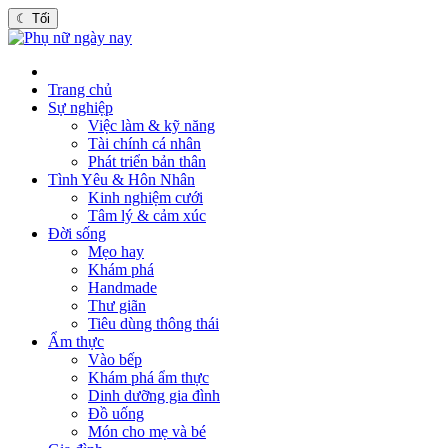
☾
Tối
Trang chủ
Sự nghiệp
Việc làm & kỹ năng
Tài chính cá nhân
Phát triển bản thân
Tình Yêu & Hôn Nhân
Kinh nghiệm cưới
Tâm lý & cảm xúc
Đời sống
Mẹo hay
Khám phá
Handmade
Thư giãn
Tiêu dùng thông thái
Ẩm thực
Vào bếp
Khám phá ẩm thực
Dinh dưỡng gia đình
Đồ uống
Món cho mẹ và bé