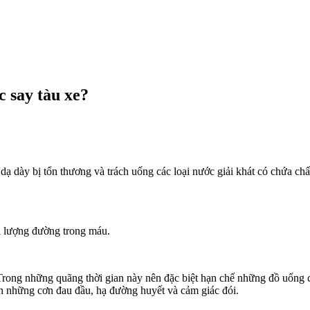
 say tàu xe?
dạ dày bị tổn thương và trách uống các loại nước giải khát có chứa chất 
i lượng đường trong máu.
. Trong những quãng thời gian này nên đặc biệt hạn chế những đồ uống
ến những cơn đau đầu, hạ đường huyết và cảm giác đói.