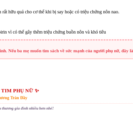
n rất hữu quả cho cơ thể khi bị say hoặc có triệu chứng nôn nao.
irin vì có thể gây thêm triệu chứng buồn nôn và khó tiêu
 đình. Nếu ba mẹ muốn tìm sách về sức mạnh của người phụ nữ, đây l
I TIM PHỤ NỮ ✨
hương Tràn Đầy
 thương gia đình nhiều hơn nhé!