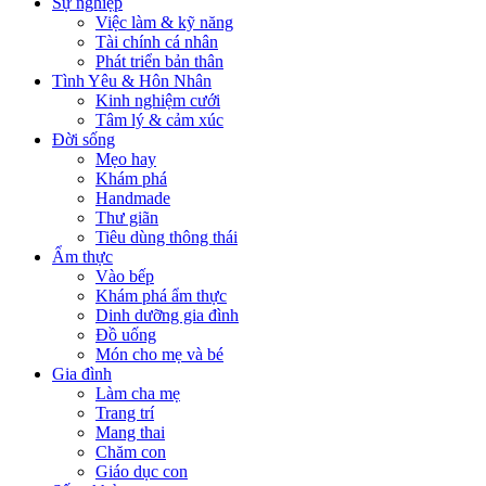
Sự nghiệp
Việc làm & kỹ năng
Tài chính cá nhân
Phát triển bản thân
Tình Yêu & Hôn Nhân
Kinh nghiệm cưới
Tâm lý & cảm xúc
Đời sống
Mẹo hay
Khám phá
Handmade
Thư giãn
Tiêu dùng thông thái
Ẩm thực
Vào bếp
Khám phá ẩm thực
Dinh dưỡng gia đình
Đồ uống
Món cho mẹ và bé
Gia đình
Làm cha mẹ
Trang trí
Mang thai
Chăm con
Giáo dục con