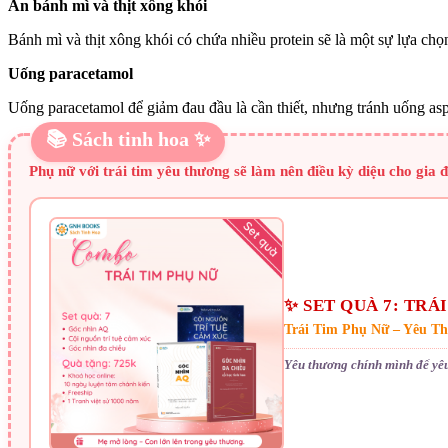
Ăn bánh mì và thịt xông khói
Bánh mì và thịt xông khói có chứa nhiều protein sẽ là một sự lựa chọ
Uống paracetamol
Uống paracetamol để giảm đau đầu là cần thiết, nhưng tránh uống asp
📚 Sách tinh hoa ✨
Phụ nữ với trái tim yêu thương sẽ làm nên điều kỳ diệu cho gia
✨ SET QUÀ 7: TRÁ
Trái Tim Phụ Nữ – Yêu T
Yêu thương chính mình để yêu