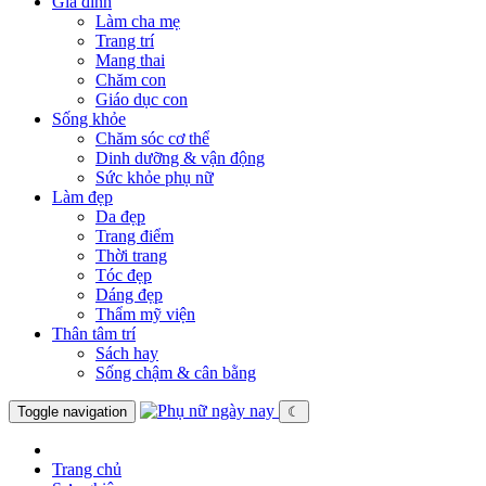
Gia đình
Làm cha mẹ
Trang trí
Mang thai
Chăm con
Giáo dục con
Sống khỏe
Chăm sóc cơ thể
Dinh dưỡng & vận động
Sức khỏe phụ nữ
Làm đẹp
Da đẹp
Trang điểm
Thời trang
Tóc đẹp
Dáng đẹp
Thẩm mỹ viện
Thân tâm trí
Sách hay
Sống chậm & cân bằng
Toggle navigation
☾
Trang chủ