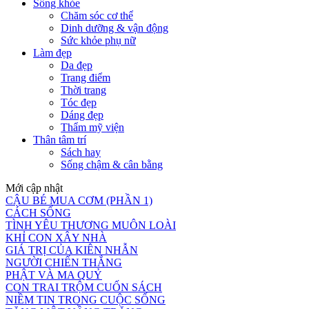
Sống khỏe
Chăm sóc cơ thể
Dinh dưỡng & vận động
Sức khỏe phụ nữ
Làm đẹp
Da đẹp
Trang điểm
Thời trang
Tóc đẹp
Dáng đẹp
Thẩm mỹ viện
Thân tâm trí
Sách hay
Sống chậm & cân bằng
Mới cập nhật
CẬU BÉ MUA CƠM (PHẦN 1)
CÁCH SỐNG
TÌNH YÊU THƯƠNG MUÔN LOÀI
KHỈ CON XÂY NHÀ
GIÁ TRỊ CỦA KIÊN NHẪN
NGƯỜI CHIẾN THẮNG
PHẬT VÀ MA QUỶ
CON TRAI TRỘM CUỐN SÁCH
NIỀM TIN TRONG CUỘC SỐNG