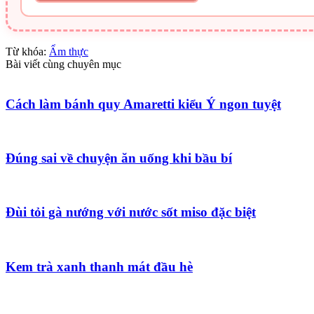
Từ khóa:
Ẩm thực
Bài viết cùng chuyên mục
Cách làm bánh quy Amaretti kiểu Ý ngon tuyệt
Đúng sai về chuyện ăn uống khi bầu bí
Đùi tỏi gà nướng với nước sốt miso đặc biệt
Kem trà xanh thanh mát đầu hè