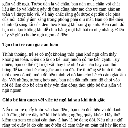
giãn và dễ ngủ. Trước tiên là về chăn, bạn nên mua chăn với chất
liệu ấm áp và không gây dị ứng cũng như tạo cho trẻ cảm giác an
toàn và được bảo vệ. Và hãy chắc rằng gối được đặt đều các phía
của nôi. Chú ý ánh sáng trong phòng phải dịu mắt. Bạn có thể điều
chỉnh độ sáng tối của đèn theo không khí xung quanh. Bên cạnh đó
bạn nên tạo không khí dễ chịu bằng một bài hát ru nhẹ nhàng. Điều
này sẽ giúp cho bé ngủ ngon cả đêm.
Tạo cho trẻ cảm giác an toàn
Thỉnh thoảng, trẻ sẽ có một khoảng thời gian khó ngủ cảm thấy
không an toàn. Điều đó là do bé luôn muốn có mẹ bên cạnh. Tuy
nhiên, bạn có thể đặt một vật thay thế như cái chăn hay con thú
bông để tạo cho bé cảm giác an toàn đó. Trẻ thường sẽ hình thành
thói quen có một món đồ bên mình vì nó làm cho bé có cảm giác ấm
áp. Với những trường hợp này, bạn nên đặt một món đồ chơi vào
nôi để làm cho bé cảm thấy yên tâm đồng thời giúp bé thư giãn và
ngủ ngoan.
Giúp bé làm quen với việc tự ngủ lại sau khi tỉnh giấc
Nếu như trẻ quấy khóc vào ban đêm, bạn nên đến bên và dỗ dành
chứ đừng bế trẻ dậy trừ khi bé không ngừng quấy khóc. Hãy thử
kiểm tra xem có phải cần thay tã hay là bé đang đói. Nếu như nghĩ
rằng trẻ quấy là do cần mẹ ở bên để cảm thấy an toàn thì hãy lắc nhẹ