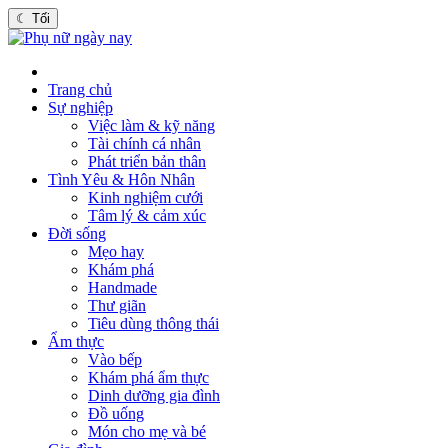
☾
Tối
Trang chủ
Sự nghiệp
Việc làm & kỹ năng
Tài chính cá nhân
Phát triển bản thân
Tình Yêu & Hôn Nhân
Kinh nghiệm cưới
Tâm lý & cảm xúc
Đời sống
Mẹo hay
Khám phá
Handmade
Thư giãn
Tiêu dùng thông thái
Ẩm thực
Vào bếp
Khám phá ẩm thực
Dinh dưỡng gia đình
Đồ uống
Món cho mẹ và bé