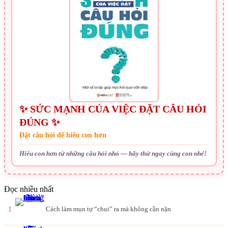
✨ SỨC MẠNH CỦA VIỆC ĐẶT CÂU HỎI
ĐÚNG ✨
Đặt câu hỏi để hiểu con hơn
Hiểu con hơn từ những câu hỏi nhỏ — hãy thử ngay cùng con nhé!
Đọc nhiều nhất
1
Cách làm mụn tự “chui” ra mà không cần nặn