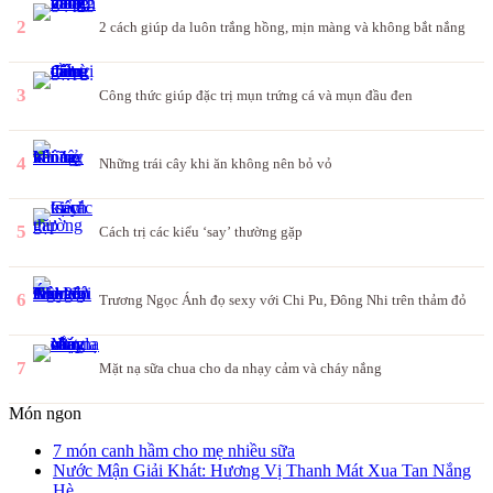
2
2 cách giúp da luôn trắng hồng, mịn màng và không bắt nắng
3
Công thức giúp đặc trị mụn trứng cá và mụn đầu đen
4
Những trái cây khi ăn không nên bỏ vỏ
5
Cách trị các kiểu ‘say’ thường gặp
6
Trương Ngọc Ánh đọ sexy với Chi Pu, Đông Nhi trên thảm đỏ
7
Mặt nạ sữa chua cho da nhạy cảm và cháy nắng
Món ngon
7 món canh hầm cho mẹ nhiều sữa
Nước Mận Giải Khát: Hương Vị Thanh Mát Xua Tan Nắng
Hè