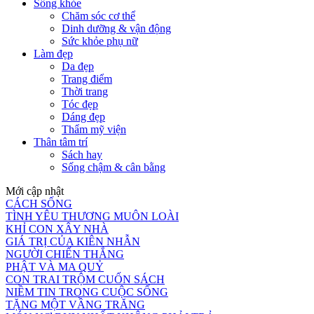
Sống khỏe
Chăm sóc cơ thể
Dinh dưỡng & vận động
Sức khỏe phụ nữ
Làm đẹp
Da đẹp
Trang điểm
Thời trang
Tóc đẹp
Dáng đẹp
Thẩm mỹ viện
Thân tâm trí
Sách hay
Sống chậm & cân bằng
Mới cập nhật
CÁCH SỐNG
TÌNH YÊU THƯƠNG MUÔN LOÀI
KHỈ CON XÂY NHÀ
GIÁ TRỊ CỦA KIÊN NHẪN
NGƯỜI CHIẾN THẮNG
PHẬT VÀ MA QUỶ
CON TRAI TRỘM CUỐN SÁCH
NIỀM TIN TRONG CUỘC SỐNG
TẶNG MỘT VẦNG TRĂNG