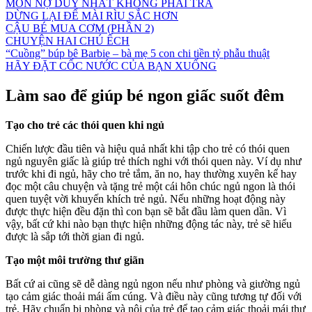
MÓN NỢ DUY NHẤT KHÔNG PHẢI TRẢ
DỪNG LẠI ĐỂ MÀI RÌU SẮC HƠN
CẬU BÉ MUA CƠM (PHẦN 2)
CHUYỆN HAI CHÚ ẾCH
“Cuồng” búp bê Barbie – bà mẹ 5 con chi tiền tỷ phẫu thuật
HÃY ĐẶT CỐC NƯỚC CỦA BẠN XUỐNG
Làm sao để giúp bé ngon giấc suốt đêm
Tạo cho trẻ các thói quen khi ngủ
Chiến lược đầu tiên và hiệu quả nhất khi tập cho trẻ có thói quen
ngủ nguyên giấc là giúp trẻ thích nghi với thói quen này. Ví dụ như
trước khi đi ngủ, hãy cho trẻ tắm, ăn no, hay thường xuyên kể hay
đọc một câu chuyện và tặng trẻ một cái hôn chúc ngủ ngon là thói
quen tuyệt vời khuyến khích trẻ ngủ. Nếu những hoạt động này
được thực hiện đều đặn thì con bạn sẽ bắt đầu làm quen dần. Vì
vậy, bất cứ khi nào bạn thực hiện những động tác này, trẻ sẽ hiểu
được là sắp tới thời gian đi ngủ.
Tạo một môi trường thư giãn
Bất cứ ai cũng sẽ dễ dàng ngủ ngon nếu như phòng và giường ngủ
tạo cảm giác thoải mái ấm cúng. Và điều này cũng tương tự đối với
trẻ. Hãy chuẩn bị phòng và nôi của trẻ để tạo cảm giác thoải mái thư