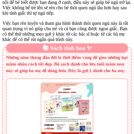
nôi để bé biết được bạn đang ở cạnh, điều này sẽ giúp bé ngủ trở lại.
Việc không bế trẻ lên sẽ rèn cho bé thói quen ngủ lâu hơn hay sau
khi tỉnh giấc thì tự ngủ tiếp.
Việc bạn rèn luyện và tham gia hình thành thói quen ngủ này là rất
quan trọng vì nó giúp cho trẻ và cả bạn cũng được ngon giấc. Bạn
có thể thử những mẹo gợi ý khác từ các bác sĩ hoặc từ các bà mẹ
khác để có thể rút ngắn quá trình này.
📚 Sách tinh hoa ✨
Những năm tháng đầu đời là thời điểm vàng để gieo những hạt
mầm nhân cách tốt đẹp. Bộ sách dành cho lứa tuổi mầm non
này sẽ giúp ba mẹ dễ dàng hơn. Đây là gợi ý dành cho ba mẹ: