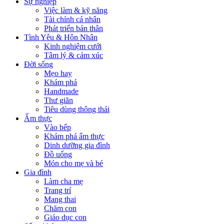
Sự nghiệp
Việc làm & kỹ năng
Tài chính cá nhân
Phát triển bản thân
Tình Yêu & Hôn Nhân
Kinh nghiệm cưới
Tâm lý & cảm xúc
Đời sống
Mẹo hay
Khám phá
Handmade
Thư giãn
Tiêu dùng thông thái
Ẩm thực
Vào bếp
Khám phá ẩm thực
Dinh dưỡng gia đình
Đồ uống
Món cho mẹ và bé
Gia đình
Làm cha mẹ
Trang trí
Mang thai
Chăm con
Giáo dục con