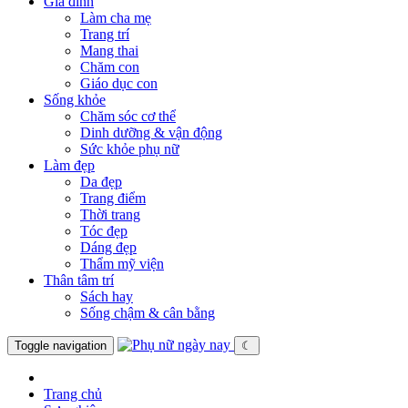
Gia đình
Làm cha mẹ
Trang trí
Mang thai
Chăm con
Giáo dục con
Sống khỏe
Chăm sóc cơ thể
Dinh dưỡng & vận động
Sức khỏe phụ nữ
Làm đẹp
Da đẹp
Trang điểm
Thời trang
Tóc đẹp
Dáng đẹp
Thẩm mỹ viện
Thân tâm trí
Sách hay
Sống chậm & cân bằng
Toggle navigation
☾
Trang chủ