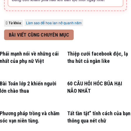
Làm sao để hoa lan nở quanh năm
Từ khóa:
BÀI VIẾT CÙNG CHUYÊN MỤC
Phái mạnh nói về những cái
Thiệp cưới facebook độc, lạ
nhất của phụ nữ Việt
thu hút cả ngàn like
Bài Toán lớp 2 khiến người
60 CÂU HỎI HÓC BÚA HẠI
lớn chào thua
NÃO NHẤT
Phương pháp trồng và chăm
Tất tần tật” tính cách của bạn
sóc vạn niên tùng.
thông qua nét chữ