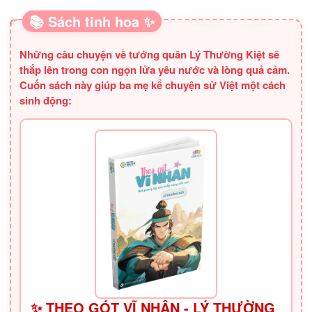
📚 Sách tinh hoa ✨
SÁCH HAY CHO BA MẸ
Những câu chuyện về tướng quân Lý Thường Kiệt sẽ
thắp lên trong con ngọn lửa yêu nước và lòng quả cảm.
Cuốn sách này giúp ba mẹ kể chuyện sử Việt một cách
sinh động:
✨ THEO GÓT VĨ NHÂN - LÝ THƯỜNG