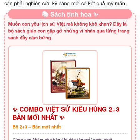
cần phải nghiên cứu kỹ càng mới có kết quả mỹ mãn.
📚 Sách tinh hoa ✨
Muốn con yêu lịch sử Việt mà không khô khan? Đây là
bộ sách giúp con gặp gỡ những vĩ nhân qua từng trang
sách đầy cảm hứng.
✨ COMBO VIỆT SỬ KIÊU HÙNG 2+3
BẢN MỚI NHẤT ✨
Bộ 2+3 – Bản mới nhất
Cùng con khám phá hào khí dân tộc mỗi ngày nhé!