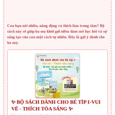
n
c
t
SÁCH HAY CHO BA MẸ
d
b
Con bạn nói nhiều, năng động và thích làm trung tâm? Bộ
sách này sẽ giúp ba mẹ khơi gợi niềm đam mê học hỏi và sự
q
sáng tạo của con một cách tự nhiên. Đây là gợi ý dành cho
ba mẹ:
✨ BỘ SÁCH DÀNH CHO BÉ TÍP I-VUI
VẺ - THÍCH TỎA SÁNG ✨