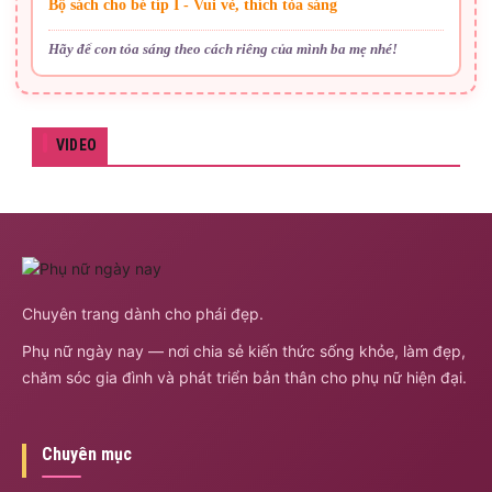
Bộ sách cho bé típ I - Vui vẻ, thích tỏa sáng
Hãy để con tỏa sáng theo cách riêng của mình ba mẹ nhé!
VIDEO
Chuyên trang dành cho phái đẹp.
Phụ nữ ngày nay — nơi chia sẻ kiến thức sống khỏe, làm đẹp,
chăm sóc gia đình và phát triển bản thân cho phụ nữ hiện đại.
Chuyên mục