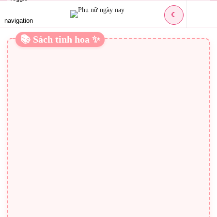
☾
navigation
📚 Sách tinh hoa ✨
LÀM SAO ĐỂ NHẬN BIẾT DẤU HIỆU CẢNH
BÁO BỆNH HIỂM NGHÈO
Dấu hiệu cảnh báo ung thư
Khi ung thư vừa phát sẽ không thấy đau đớn hay có dấu
hiệu nào nên các xét nghiệm tầm soát là rất quan trọng. Khi
ung thư phát triển theo các loại khác nhau, các dấu hiệu
cảnh báo có thể xuất hiện. Tuy nhiên, những dấu hiệu này
có thể xuất phát từ nguyên nhân khác cho nên cần đi gặp
bác sĩ. Trong nhiều trường hợp, phát hiện và điều trị ung