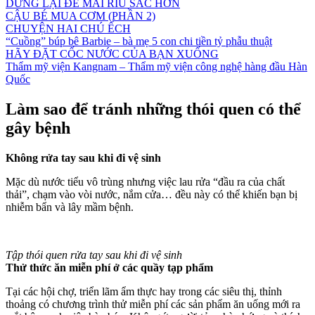
DỪNG LẠI ĐỂ MÀI RÌU SẮC HƠN
CẬU BÉ MUA CƠM (PHẦN 2)
CHUYỆN HAI CHÚ ẾCH
“Cuồng” búp bê Barbie – bà mẹ 5 con chi tiền tỷ phẫu thuật
HÃY ĐẶT CỐC NƯỚC CỦA BẠN XUỐNG
Thẩm mỹ viện Kangnam – Thẩm mỹ viện công nghệ hàng đầu Hàn
Quốc
Làm sao để tránh những thói quen có thể
gây bệnh
Không rửa tay sau khi đi vệ sinh
Mặc dù nước tiểu vô trùng nhưng việc lau rửa “đầu ra của chất
thải”, chạm vào vòi nước, nắm cửa… đều này có thể khiến bạn bị
nhiễm bẩn và lây mầm bệnh.
Tập thói quen rửa tay sau khi đi vệ sinh
Thử thức ăn miễn phí ở các quầy tạp phẩm
Tại các hội chợ, triển lãm ẩm thực hay trong các siêu thị, thỉnh
thoảng có chương trình thử miễn phí các sản phẩm ăn uống mới ra