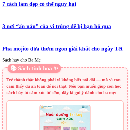
7 cách làm đẹp có thể nguy hại
3 nơi “ẩn náu” của vi trùng dễ bị bạn bỏ qua
Pha mojito dứa thơm ngon giải khát cho ngày Tết
Sách hay cho Ba Mẹ
📚 Sách tinh hoa ✨
Trẻ thành thật không phải vì không biết nói dối — mà vì con
cảm thấy đủ an toàn để nói thật. Nếu bạn muốn giúp con học
cách bày tỏ cảm xúc từ sớm, đây là gợi ý dành cho ba mẹ: