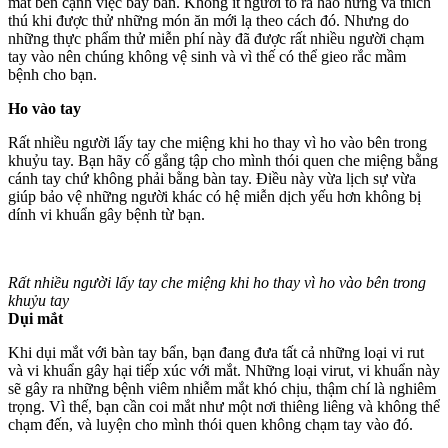
mắt bên cạnh việc bày bán. Không ít người tỏ ra hào hứng và thích
thú khi được thử những món ăn mới lạ theo cách đó. Nhưng do
những thực phẩm thử miễn phí này đã được rất nhiều người chạm
tay vào nên chúng không vệ sinh và vì thế có thể gieo rắc mầm
bệnh cho bạn.
Ho vào tay
Rất nhiều người lấy tay che miệng khi ho thay vì ho vào bên trong
khuỷu tay. Bạn hãy cố gắng tập cho mình thói quen che miệng bằng
cánh tay chứ không phải bằng bàn tay. Điều này vừa lịch sự vừa
giúp bảo vệ những người khác có hệ miễn dịch yếu hơn không bị
dính vi khuẩn gây bệnh từ bạn.
Rất nhiều người lấy tay che miệng khi ho thay vì ho vào bên trong
khuỷu tay
Dụi mắt
Khi dụi mắt với bàn tay bẩn, bạn đang đưa tất cả những loại vi rut
và vi khuẩn gây hại tiếp xúc với mắt. Những loại virut, vi khuẩn này
sẽ gây ra những bệnh viêm nhiễm mắt khó chịu, thậm chí là nghiêm
trọng. Vì thế, bạn cần coi mắt như một nơi thiêng liêng và không thể
chạm đến, và luyện cho mình thói quen không chạm tay vào đó.