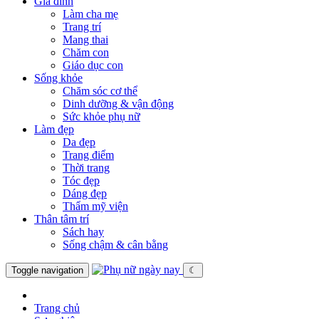
Gia đình
Làm cha mẹ
Trang trí
Mang thai
Chăm con
Giáo dục con
Sống khỏe
Chăm sóc cơ thể
Dinh dưỡng & vận động
Sức khỏe phụ nữ
Làm đẹp
Da đẹp
Trang điểm
Thời trang
Tóc đẹp
Dáng đẹp
Thẩm mỹ viện
Thân tâm trí
Sách hay
Sống chậm & cân bằng
Toggle navigation
☾
Trang chủ