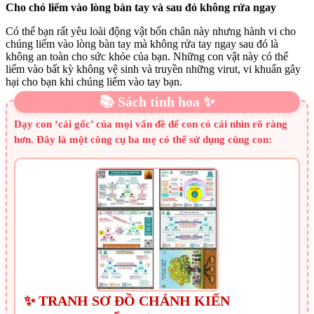
Cho chó liếm vào lòng bàn tay và sau đó không rửa ngay
Có thể bạn rất yêu loài động vật bốn chân này nhưng hành vi cho
chúng liếm vào lòng bàn tay mà không rửa tay ngay sau đó là
không an toàn cho sức khỏe của bạn. Những con vật này có thể
liếm vào bất kỳ không vệ sinh và truyền những virut, vi khuẩn gây
hại cho bạn khi chúng liếm vào tay bạn.
📚 Sách tinh hoa ✨
Dạy con ‘cái gốc’ của mọi vấn đề để con có cái nhìn rõ ràng
hơn. Đây là một công cụ ba mẹ có thể sử dụng cùng con:
✨ TRANH SƠ ĐỒ CHÁNH KIẾN