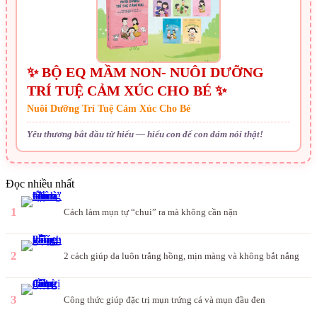
✨ BỘ EQ MẦM NON- NUÔI DƯỠNG
TRÍ TUỆ CẢM XÚC CHO BÉ ✨
Nuôi Dưỡng Trí Tuệ Cảm Xúc Cho Bé
Yêu thương bắt đầu từ hiểu — hiểu con để con dám nói thật!
Đọc nhiều nhất
1
Cách làm mụn tự “chui” ra mà không cần nặn
2
2 cách giúp da luôn trắng hồng, mịn màng và không bắt nắng
3
Công thức giúp đặc trị mụn trứng cá và mụn đầu đen