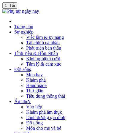
☾
Tối
Trang chủ
Sự nghiệp
Việc làm & kỹ năng
Tài chính cá nhân
Phát triển bản thân
Tình Yêu & Hôn Nhân
Kinh nghiệm cưới
Tâm lý & cảm xúc
Đời sống
Mẹo hay
Khám phá
Handmade
Thư giãn
Tiêu dùng thông thái
Ẩm thực
Vào bếp
Khám phá ẩm thực
Dinh dưỡng gia đình
Đồ uống
Món cho mẹ và bé