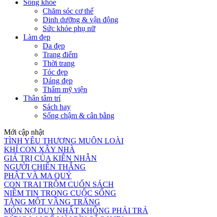
Sống khỏe
Chăm sóc cơ thể
Dinh dưỡng & vận động
Sức khỏe phụ nữ
Làm đẹp
Da đẹp
Trang điểm
Thời trang
Tóc đẹp
Dáng đẹp
Thẩm mỹ viện
Thân tâm trí
Sách hay
Sống chậm & cân bằng
Mới cập nhật
TÌNH YÊU THƯƠNG MUÔN LOÀI
KHỈ CON XÂY NHÀ
GIÁ TRỊ CỦA KIÊN NHẪN
NGƯỜI CHIẾN THẮNG
PHẬT VÀ MA QUỶ
CON TRAI TRỘM CUỐN SÁCH
NIỀM TIN TRONG CUỘC SỐNG
TẶNG MỘT VẦNG TRĂNG
MÓN NỢ DUY NHẤT KHÔNG PHẢI TRẢ