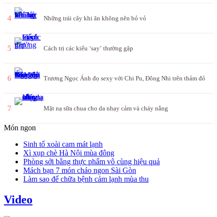
4
Những trái cây khi ăn không nên bỏ vỏ
5
Cách trị các kiểu ‘say’ thường gặp
6
Trương Ngọc Ánh đọ sexy với Chi Pu, Đông Nhi trên thảm đỏ
7
Mặt nạ sữa chua cho da nhạy cảm và cháy nắng
Món ngon
Sinh tố xoài cam mát lạnh
Xì xụp chè Hà Nội mùa đông
Phòng sởi bằng thực phẩm vô cùng hiệu quả
Mách bạn 7 món cháo ngon Sài Gòn
Làm sao để chữa bệnh cảm lạnh mùa thu
Video