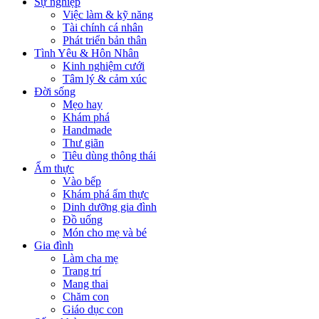
Sự nghiệp
Việc làm & kỹ năng
Tài chính cá nhân
Phát triển bản thân
Tình Yêu & Hôn Nhân
Kinh nghiệm cưới
Tâm lý & cảm xúc
Đời sống
Mẹo hay
Khám phá
Handmade
Thư giãn
Tiêu dùng thông thái
Ẩm thực
Vào bếp
Khám phá ẩm thực
Dinh dưỡng gia đình
Đồ uống
Món cho mẹ và bé
Gia đình
Làm cha mẹ
Trang trí
Mang thai
Chăm con
Giáo dục con