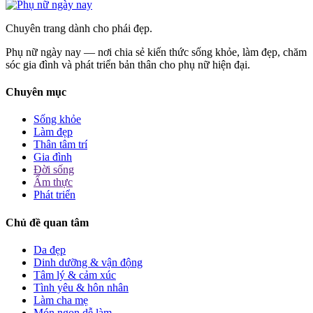
Chuyên trang dành cho phái đẹp.
Phụ nữ ngày nay — nơi chia sẻ kiến thức sống khỏe, làm đẹp, chăm
sóc gia đình và phát triển bản thân cho phụ nữ hiện đại.
Chuyên mục
Sống khỏe
Làm đẹp
Thân tâm trí
Gia đình
Đời sống
Ẩm thực
Phát triển
Chủ đề quan tâm
Da đẹp
Dinh dưỡng & vận động
Tâm lý & cảm xúc
Tình yêu & hôn nhân
Làm cha mẹ
Món ngon dễ làm