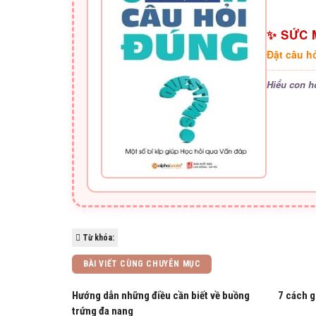
✨ SỨC 
Đặt câu h
Hiểu con h
Từ khóa:
BÀI VIẾT CÙNG CHUYÊN MỤC
Hướng dẫn những điều cần biết về buồng
7 cách g
trứng đa nang