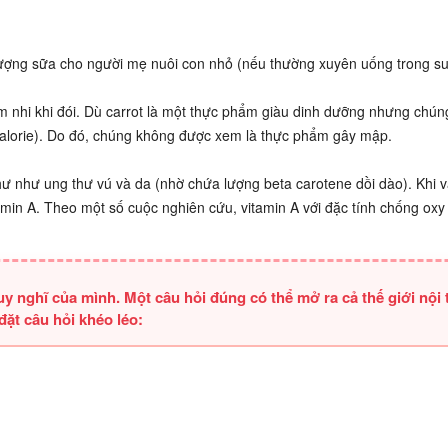
 lượng sữa cho người mẹ nuôi con nhỏ (nếu thường xuyên uống trong su
m nhi khi đói. Dù carrot là một thực phẩm giàu dinh dưỡng nhưng chú
calorie). Do đó, chúng không được xem là thực phẩm gây mập.
ư như ung thư vú và da (nhờ chứa lượng beta carotene dồi dào). Khi 
amin A. Theo một số cuộc nghiên cứu, vitamin A với đặc tính chống oxy
y nghĩ của mình. Một câu hỏi đúng có thể mở ra cả thế giới nội
ặt câu hỏi khéo léo: