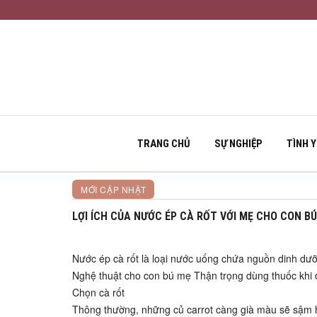
TRANG CHỦ
SỰ NGHIỆP
TÌNH 
MỚI CẬP NHẬT
LỢI ÍCH CỦA NƯỚC ÉP CÀ RỐT VỚI MẸ CHO CON BÚ
Nước ép cà rốt là loại nước uống chứa nguồn dinh dưỡ
Nghệ thuật cho con bú mẹ Thận trọng dùng thuốc khi 
Chọn cà rốt
Thông thường, những củ carrot càng già màu sẽ sậm hơ