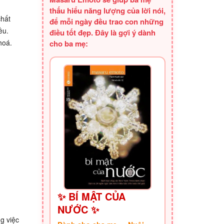
thấu hiểu năng lượng của lời nói,
chất
để mỗi ngày đều trao con những
ều.
điều tốt đẹp. Đây là gợi ý dành
hoá.
cho ba mẹ:
✨ BÍ MẬT CỦA
NƯỚC ✨
ng việc