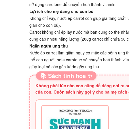
sử dụng carotene để chuyển hoá thành vitamin.
Lợi ích cho mẹ đang cho con bú
Không chỉ vậy, nước ép carrot còn giúp gia tăng chất
gian cho con bú).
Carrot không chỉ ép lấy nước mà bạn cũng có thể nhâ
cung cấp nhiều năng lượng (200g carrot chỉ chứa 50 
Ngăn ngừa ung thư
Nước ép carrot làm giảm nguy cơ mắc các bệnh ung th
thể con người, beta carotene sẽ chuyển hoá thành vit
giúp loại bỏ các gốc tự do gây ung thư.
📚 Sách tinh hoa ✨
Không phải lúc nào con cũng dễ dàng nói ra su
của con. Cuốn sách này gợi ý cho ba mẹ cách đ