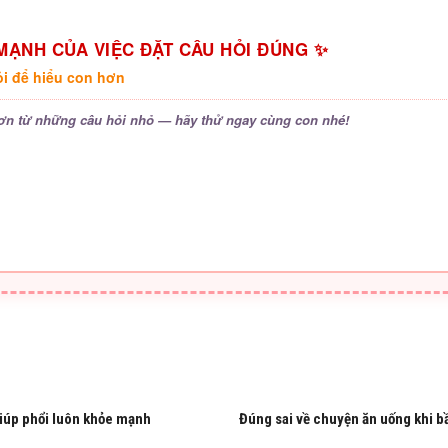
MẠNH CỦA VIỆC ĐẶT CÂU HỎI ĐÚNG ✨
ỏi để hiểu con hơn
ơn từ những câu hỏi nhỏ — hãy thử ngay cùng con nhé!
iúp phổi luôn khỏe mạnh
Đúng sai về chuyện ăn uống khi b