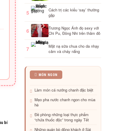
Cách trị các kiểu ‘say’ thường
5
gặp
Trương Ngọc Ánh đọ sexy với
6
Chi Pu, Đông Nhi trên thảm đỏ
Mặt nạ sữa chua cho da nhạy
7
cảm và cháy nắng
Cá
MÓN NGON
cơm
chiên
Làm món cá nướng chanh đặc biệt
bột
giòn
Mẹo pha nước chanh ngon cho mùa
thơm
hè
Đề phòng những loại thực phẩm
“chứa thuốc độc” trong ngày Tết
ầu bí
Những quán bò đông khách ở Sài