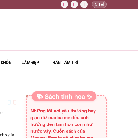
☾
Tối
 KHỎE
LÀM ĐẸP
THÂN TÂM TRÍ
📚 Sách tinh hoa ✨
SÁCH HAY CHO BA MẸ
Những lời nói yêu thương hay
hỏe…
giận dữ của ba mẹ đều ảnh
hưởng đến tâm hồn con như
nước vậy. Cuốn sách của
cho gia
Masaru Emoto sẽ giúp ba mẹ