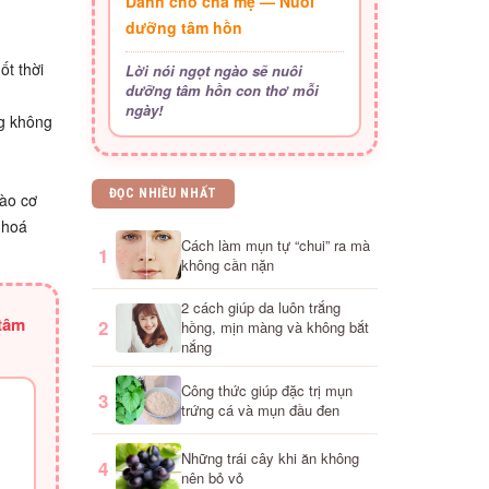
Dành cho cha mẹ — Nuôi
dưỡng tâm hồn
ốt thời
Lời nói ngọt ngào sẽ nuôi
dưỡng tâm hồn con thơ mỗi
ngày!
ng không
ĐỌC NHIỀU NHẤT
vào cơ
 hoá
Cách làm mụn tự “chui” ra mà
1
không cần nặn
2 cách giúp da luôn trắng
 tâm
2
hồng, mịn màng và không bắt
nắng
Công thức giúp đặc trị mụn
3
trứng cá và mụn đầu đen
Những trái cây khi ăn không
4
nên bỏ vỏ