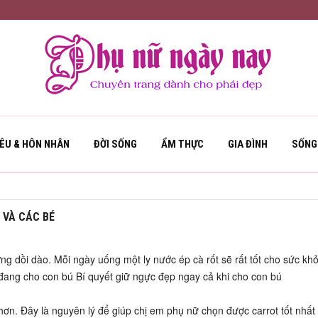
YÊU & HÔN NHÂN
ĐỜI SỐNG
ẨM THỰC
GIA ĐÌNH
SỐNG
 VÀ CÁC BÉ
ng dồi dào. Mỗi ngày uống một ly nước ép cà rốt sẽ rất tốt cho sức k
đang cho con bú Bí quyết giữ ngực đẹp ngay cả khi cho con bú
n. Đây là nguyên lý để giúp chị em phụ nữ chọn được carrot tốt nhất 