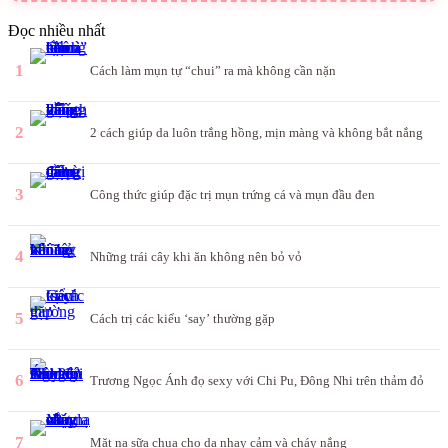
Đọc nhiều nhất
1
Cách làm mụn tự “chui” ra mà không cần nặn
2
2 cách giúp da luôn trắng hồng, mịn màng và không bắt nắng
3
Công thức giúp đặc trị mụn trứng cá và mụn đầu đen
4
Những trái cây khi ăn không nên bỏ vỏ
5
Cách trị các kiểu ‘say’ thường gặp
6
Trương Ngọc Ánh đọ sexy với Chi Pu, Đông Nhi trên thảm đỏ
7
Mặt nạ sữa chua cho da nhạy cảm và cháy nắng