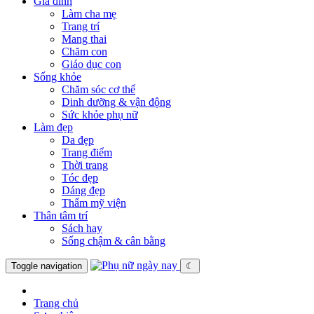
Gia đình
Làm cha mẹ
Trang trí
Mang thai
Chăm con
Giáo dục con
Sống khỏe
Chăm sóc cơ thể
Dinh dưỡng & vận động
Sức khỏe phụ nữ
Làm đẹp
Da đẹp
Trang điểm
Thời trang
Tóc đẹp
Dáng đẹp
Thẩm mỹ viện
Thân tâm trí
Sách hay
Sống chậm & cân bằng
Toggle navigation
☾
Trang chủ