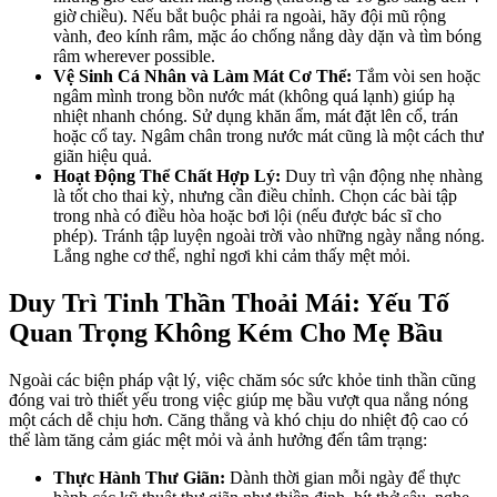
giờ chiều). Nếu bắt buộc phải ra ngoài, hãy đội mũ rộng
vành, đeo kính râm, mặc áo chống nắng dày dặn và tìm bóng
râm wherever possible.
Vệ Sinh Cá Nhân và Làm Mát Cơ Thể:
Tắm vòi sen hoặc
ngâm mình trong bồn nước mát (không quá lạnh) giúp hạ
nhiệt nhanh chóng. Sử dụng khăn ẩm, mát đặt lên cổ, trán
hoặc cổ tay. Ngâm chân trong nước mát cũng là một cách thư
giãn hiệu quả.
Hoạt Động Thể Chất Hợp Lý:
Duy trì vận động nhẹ nhàng
là tốt cho thai kỳ, nhưng cần điều chỉnh. Chọn các bài tập
trong nhà có điều hòa hoặc bơi lội (nếu được bác sĩ cho
phép). Tránh tập luyện ngoài trời vào những ngày nắng nóng.
Lắng nghe cơ thể, nghỉ ngơi khi cảm thấy mệt mỏi.
Duy Trì Tinh Thần Thoải Mái: Yếu Tố
Quan Trọng Không Kém Cho Mẹ Bầu
Ngoài các biện pháp vật lý, việc chăm sóc sức khỏe tinh thần cũng
đóng vai trò thiết yếu trong việc giúp mẹ bầu vượt qua nắng nóng
một cách dễ chịu hơn. Căng thẳng và khó chịu do nhiệt độ cao có
thể làm tăng cảm giác mệt mỏi và ảnh hưởng đến tâm trạng:
Thực Hành Thư Giãn:
Dành thời gian mỗi ngày để thực