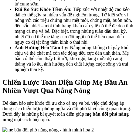
tử cung sớm.
Rủi Ro Sức Khỏe Tiềm Ẩn:
Tiếp xúc với nhiệt độ cao kéo
dài có thể gây ra nhiều vấn đề nghiêm trọng. Từ kiệt sức vì
nóng với các triệu chứng như mệt mỏi, chóng mặt, buồn nôn,
đến sốc nhiệt – một tình trạng khẩn cấp y tế có thể đe dọa tính
mạng cả mẹ và bé. Đặc biệt, trong những tuần đầu thai kỳ,
nhiệt độ cơ thể mẹ tăng cao đột ngột có thể liên quan đến
nguy cơ dị tật ống thần kinh ở thai nhi.
Ảnh Hưởng Đến Tâm Lý:
Nắng nóng không chỉ gây khó
chịu về thể chất mà còn tác động tiêu cực đến tinh thần. Mẹ
bầu có thể cảm thấy bứt rứt, khó ngủ, tăng mức độ căng
thẳng và lo âu, ảnh hưởng đến chất lượng cuộc sống và trải
nghiệm thai kỳ.
Chiến Lược Toàn Diện Giúp Mẹ Bầu An
Nhiên Vượt Qua Nắng Nóng
Để đảm bảo sức khỏe tối ưu cho cả mẹ và bé, việc chủ động áp
dụng các chiến lược phòng ngừa và đối phó là vô cùng quan trọng.
Dưới đây là những bí quyết toàn diện giúp
mẹ bầu đối phó nắng
nóng
một cách hiệu quả: