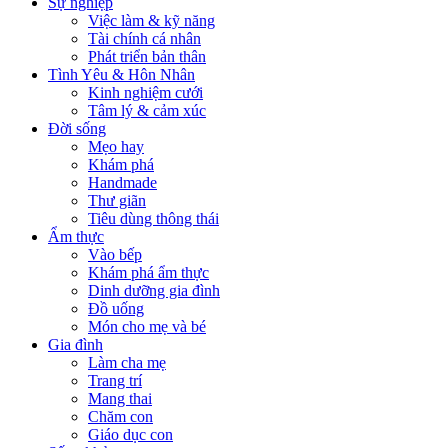
Sự nghiệp
Việc làm & kỹ năng
Tài chính cá nhân
Phát triển bản thân
Tình Yêu & Hôn Nhân
Kinh nghiệm cưới
Tâm lý & cảm xúc
Đời sống
Mẹo hay
Khám phá
Handmade
Thư giãn
Tiêu dùng thông thái
Ẩm thực
Vào bếp
Khám phá ẩm thực
Dinh dưỡng gia đình
Đồ uống
Món cho mẹ và bé
Gia đình
Làm cha mẹ
Trang trí
Mang thai
Chăm con
Giáo dục con