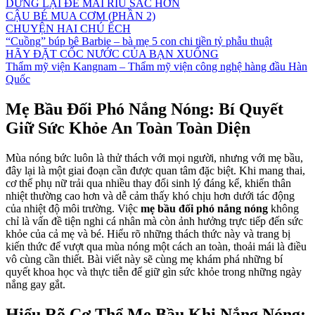
DỪNG LẠI ĐỂ MÀI RÌU SẮC HƠN
CẬU BÉ MUA CƠM (PHẦN 2)
CHUYỆN HAI CHÚ ẾCH
“Cuồng” búp bê Barbie – bà mẹ 5 con chi tiền tỷ phẫu thuật
HÃY ĐẶT CỐC NƯỚC CỦA BẠN XUỐNG
Thẩm mỹ viện Kangnam – Thẩm mỹ viện công nghệ hàng đầu Hàn
Quốc
Mẹ Bầu Đối Phó Nắng Nóng: Bí Quyết
Giữ Sức Khỏe An Toàn Toàn Diện
Mùa nóng bức luôn là thử thách với mọi người, nhưng với mẹ bầu,
đây lại là một giai đoạn cần được quan tâm đặc biệt. Khi mang thai,
cơ thể phụ nữ trải qua nhiều thay đổi sinh lý đáng kể, khiến thân
nhiệt thường cao hơn và dễ cảm thấy khó chịu hơn dưới tác động
của nhiệt độ môi trường. Việc
mẹ bầu đối phó nắng nóng
không
chỉ là vấn đề tiện nghi cá nhân mà còn ảnh hưởng trực tiếp đến sức
khỏe của cả mẹ và bé. Hiểu rõ những thách thức này và trang bị
kiến thức để vượt qua mùa nóng một cách an toàn, thoải mái là điều
vô cùng cần thiết. Bài viết này sẽ cùng mẹ khám phá những bí
quyết khoa học và thực tiễn để giữ gìn sức khỏe trong những ngày
nắng gay gắt.
Hiểu Rõ Cơ Thể Mẹ Bầu Khi Nắng Nóng: