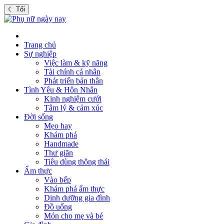
☾
Tối
Trang chủ
Sự nghiệp
Việc làm & kỹ năng
Tài chính cá nhân
Phát triển bản thân
Tình Yêu & Hôn Nhân
Kinh nghiệm cưới
Tâm lý & cảm xúc
Đời sống
Mẹo hay
Khám phá
Handmade
Thư giãn
Tiêu dùng thông thái
Ẩm thực
Vào bếp
Khám phá ẩm thực
Dinh dưỡng gia đình
Đồ uống
Món cho mẹ và bé