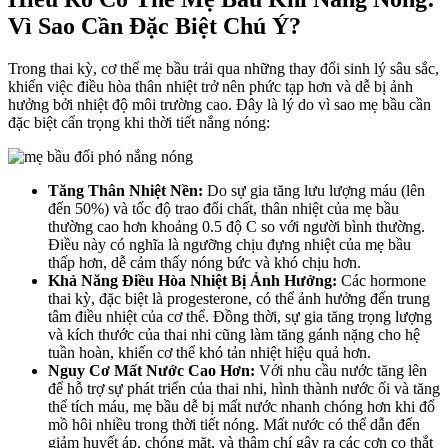
Vì Sao Cần Đặc Biệt Chú Ý?
Trong thai kỳ, cơ thể mẹ bầu trải qua những thay đổi sinh lý sâu sắc,
khiến việc điều hòa thân nhiệt trở nên phức tạp hơn và dễ bị ảnh
hưởng bởi nhiệt độ môi trường cao. Đây là lý do vì sao mẹ bầu cần
đặc biệt cẩn trọng khi thời tiết nắng nóng:
Tăng Thân Nhiệt Nền:
Do sự gia tăng lưu lượng máu (lên
đến 50%) và tốc độ trao đổi chất, thân nhiệt của mẹ bầu
thường cao hơn khoảng 0.5 độ C so với người bình thường.
Điều này có nghĩa là ngưỡng chịu đựng nhiệt của mẹ bầu
thấp hơn, dễ cảm thấy nóng bức và khó chịu hơn.
Khả Năng Điều Hòa Nhiệt Bị Ảnh Hưởng:
Các hormone
thai kỳ, đặc biệt là progesterone, có thể ảnh hưởng đến trung
tâm điều nhiệt của cơ thể. Đồng thời, sự gia tăng trọng lượng
và kích thước của thai nhi cũng làm tăng gánh nặng cho hệ
tuần hoàn, khiến cơ thể khó tản nhiệt hiệu quả hơn.
Nguy Cơ Mất Nước Cao Hơn:
Với nhu cầu nước tăng lên
để hỗ trợ sự phát triển của thai nhi, hình thành nước ối và tăng
thể tích máu, mẹ bầu dễ bị mất nước nhanh chóng hơn khi đổ
mồ hôi nhiều trong thời tiết nóng. Mất nước có thể dẫn đến
giảm huyết áp, chóng mặt, và thậm chí gây ra các cơn co thắt