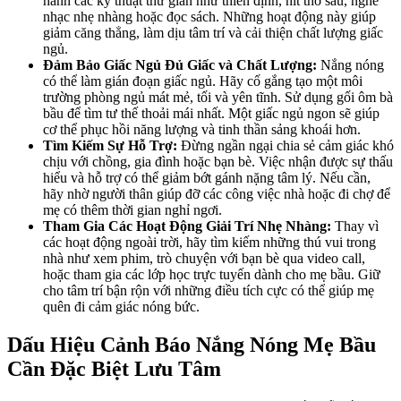
hành các kỹ thuật thư giãn như thiền định, hít thở sâu, nghe
nhạc nhẹ nhàng hoặc đọc sách. Những hoạt động này giúp
giảm căng thẳng, làm dịu tâm trí và cải thiện chất lượng giấc
ngủ.
Đảm Bảo Giấc Ngủ Đủ Giấc và Chất Lượng:
Nắng nóng
có thể làm gián đoạn giấc ngủ. Hãy cố gắng tạo một môi
trường phòng ngủ mát mẻ, tối và yên tĩnh. Sử dụng gối ôm bà
bầu để tìm tư thế thoải mái nhất. Một giấc ngủ ngon sẽ giúp
cơ thể phục hồi năng lượng và tinh thần sảng khoái hơn.
Tìm Kiếm Sự Hỗ Trợ:
Đừng ngần ngại chia sẻ cảm giác khó
chịu với chồng, gia đình hoặc bạn bè. Việc nhận được sự thấu
hiểu và hỗ trợ có thể giảm bớt gánh nặng tâm lý. Nếu cần,
hãy nhờ người thân giúp đỡ các công việc nhà hoặc đi chợ để
mẹ có thêm thời gian nghỉ ngơi.
Tham Gia Các Hoạt Động Giải Trí Nhẹ Nhàng:
Thay vì
các hoạt động ngoài trời, hãy tìm kiếm những thú vui trong
nhà như xem phim, trò chuyện với bạn bè qua video call,
hoặc tham gia các lớp học trực tuyến dành cho mẹ bầu. Giữ
cho tâm trí bận rộn với những điều tích cực có thể giúp mẹ
quên đi cảm giác nóng bức.
Dấu Hiệu Cảnh Báo Nắng Nóng Mẹ Bầu
Cần Đặc Biệt Lưu Tâm