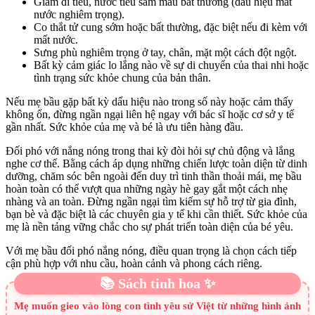
Giảm đi tiểu, nước tiểu sẫm màu bất thường (dấu hiệu mất
nước nghiêm trọng).
Co thắt tử cung sớm hoặc bất thường, đặc biệt nếu đi kèm với
mất nước.
Sưng phù nghiêm trọng ở tay, chân, mặt một cách đột ngột.
Bất kỳ cảm giác lo lắng nào về sự di chuyển của thai nhi hoặc
tình trạng sức khỏe chung của bản thân.
Nếu mẹ bầu gặp bất kỳ dấu hiệu nào trong số này hoặc cảm thấy
không ổn, đừng ngần ngại liên hệ ngay với bác sĩ hoặc cơ sở y tế
gần nhất. Sức khỏe của mẹ và bé là ưu tiên hàng đầu.
Đối phó với nắng nóng trong thai kỳ đòi hỏi sự chủ động và lắng
nghe cơ thể. Bằng cách áp dụng những chiến lược toàn diện từ dinh
dưỡng, chăm sóc bên ngoài đến duy trì tinh thần thoải mái, mẹ bầu
hoàn toàn có thể vượt qua những ngày hè gay gắt một cách nhẹ
nhàng và an toàn. Đừng ngần ngại tìm kiếm sự hỗ trợ từ gia đình,
bạn bè và đặc biệt là các chuyên gia y tế khi cần thiết. Sức khỏe của
mẹ là nền tảng vững chắc cho sự phát triển toàn diện của bé yêu.
Với mẹ bầu đối phó nắng nóng, điều quan trọng là chọn cách tiếp
cận phù hợp với nhu cầu, hoàn cảnh và phong cách riêng.
📚 Sách tinh hoa ✨
Mẹ muốn gieo vào lòng con tình yêu sử Việt từ những hình ảnh