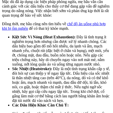
Mặc dù đã áp dụng các biện pháp phòng ngừa, mẹ bầu vẫn cần
cảnh giác với các dấu hiệu cho thấy cơ thể đang gặp vấn đề nghiêm
trọng do nắng nóng. Việc nhận biết sớm và phản ứng kịp thời là rất
quan trọng để bảo vệ sức khỏe:
Đồng thời, mẹ bầu cũng nên tìm hiểu về
chế độ ăn uống phù hợp
khi bị ốm nghén
để có thai kỳ khỏe mạnh.
Kiệt Sức Vì Nóng (Heat Exhaustion):
Đây là tình trạng ít
nghiêm trọng hơn nhưng cần được xử lý nhanh chóng. Các
dấu hiệu bao gồm đổ mồ hôi nhiều, da lạnh và ẩm, mạch
nhanh yếu, chuột rút (đặc biệt ở chân và bụng), mệt mỏi, yếu
ớt, chóng mặt, đau đầu, buồn nôn hoặc nôn. Nếu gặp các
triệu chứng này, hãy di chuyển ngay vào nơi mát mẻ, nằm
xuống, nới lỏng quần áo và uống từng ngụm nước nhỏ.
Sốc Nhiệt (Heatstroke):
Đây là một tình trạng khẩn cấp y tế,
đòi hỏi sự can thiệp y tế ngay lập tức. Dấu hiệu của sốc nhiệt
là thân nhiệt tăng cao (trên 40°C), da nóng, đỏ và có thể khô
hoặc ẩm, mạch nhanh và mạnh, đau đầu dữ dội, lú lẫn, khó
nói, co giật, hoặc thậm chí mất ý thức. Nếu nghi ngờ sốc
nhiệt, hãy gọi cấp cứu ngay lập tức. Trong khi chờ đợi, cố
gắng làm mát cơ thể bằng cách lau người bằng khăn ẩm hoặc
đặt túi nước đá vào nách và bẹn.
Các Dấu Hiệu Khác Cần Chú Ý: