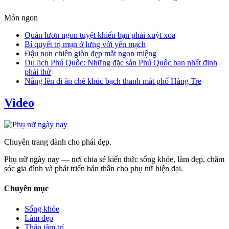
Món ngon
Quán lươn ngon tuyệt khiến bạn phải xuýt xoa
Bí quyết trị mụn ở lưng với yến mạch
Đậu non chiên giòn đẹp mắt ngon miệng
Du lịch Phú Quốc: Những đặc sản Phú Quốc bạn nhất định
phải thử
Nắng lên đi ăn chè khúc bạch thanh mát phố Hàng Tre
Video
Chuyên trang dành cho phái đẹp.
Phụ nữ ngày nay — nơi chia sẻ kiến thức sống khỏe, làm đẹp, chăm
sóc gia đình và phát triển bản thân cho phụ nữ hiện đại.
Chuyên mục
Sống khỏe
Làm đẹp
Thân tâm trí