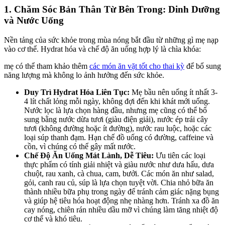
1. Chăm Sóc Bản Thân Từ Bên Trong: Dinh Dưỡng
và Nước Uống
Nền tảng của sức khỏe trong mùa nóng bắt đầu từ những gì mẹ nạp
vào cơ thể. Hydrat hóa và chế độ ăn uống hợp lý là chìa khóa:
mẹ có thể tham khảo thêm
các món ăn vặt tốt cho thai kỳ
để bổ sung
năng lượng mà không lo ảnh hưởng đến sức khỏe.
Duy Trì Hydrat Hóa Liên Tục:
Mẹ bầu nên uống ít nhất 3-
4 lít chất lỏng mỗi ngày, không đợi đến khi khát mới uống.
Nước lọc là lựa chọn hàng đầu, nhưng mẹ cũng có thể bổ
sung bằng nước dừa tươi (giàu điện giải), nước ép trái cây
tươi (không đường hoặc ít đường), nước rau luộc, hoặc các
loại súp thanh đạm. Hạn chế đồ uống có đường, caffeine và
cồn, vì chúng có thể gây mất nước.
Chế Độ Ăn Uống Mát Lành, Dễ Tiêu:
Ưu tiên các loại
thực phẩm có tính giải nhiệt và giàu nước như dưa hấu, dưa
chuột, rau xanh, cà chua, cam, bưởi. Các món ăn như salad,
gỏi, canh rau củ, súp là lựa chọn tuyệt vời. Chia nhỏ bữa ăn
thành nhiều bữa phụ trong ngày để tránh cảm giác nặng bụng
và giúp hệ tiêu hóa hoạt động nhẹ nhàng hơn. Tránh xa đồ ăn
cay nóng, chiên rán nhiều dầu mỡ vì chúng làm tăng nhiệt độ
cơ thể và khó tiêu.