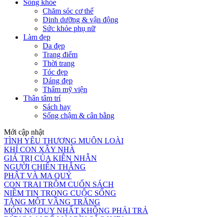
Sống khỏe
Chăm sóc cơ thể
Dinh dưỡng & vận động
Sức khỏe phụ nữ
Làm đẹp
Da đẹp
Trang điểm
Thời trang
Tóc đẹp
Dáng đẹp
Thẩm mỹ viện
Thân tâm trí
Sách hay
Sống chậm & cân bằng
Mới cập nhật
TÌNH YÊU THƯƠNG MUÔN LOÀI
KHỈ CON XÂY NHÀ
GIÁ TRỊ CỦA KIÊN NHẪN
NGƯỜI CHIẾN THẮNG
PHẬT VÀ MA QUỶ
CON TRAI TRỘM CUỐN SÁCH
NIỀM TIN TRONG CUỘC SỐNG
TẶNG MỘT VẦNG TRĂNG
MÓN NỢ DUY NHẤT KHÔNG PHẢI TRẢ