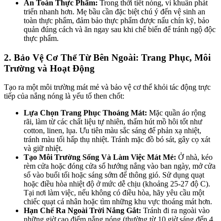
An Toàn Thực Phẩm:
Trong thời tiết nóng, vi khuẩn phát
triển nhanh hơn. Mẹ bầu cần đặc biệt chú ý đến vệ sinh an
toàn thực phẩm, đảm bảo thực phẩm được nấu chín kỹ, bảo
quản đúng cách và ăn ngay sau khi chế biến để tránh ngộ độc
thực phẩm.
2. Bảo Vệ Cơ Thể Từ Bên Ngoài: Trang Phục, Môi
Trường và Hoạt Động
Tạo ra một môi trường mát mẻ và bảo vệ cơ thể khỏi tác động trực
tiếp của nắng nóng là yếu tố then chốt:
Lựa Chọn Trang Phục Thoáng Mát:
Mặc quần áo rộng
rãi, làm từ các chất liệu tự nhiên, thấm hút mồ hôi tốt như
cotton, linen, lụa. Ưu tiên màu sắc sáng để phản xạ nhiệt,
tránh màu tối hấp thụ nhiệt. Tránh mặc đồ bó sát, gây cọ xát
và giữ nhiệt.
Tạo Môi Trường Sống Và Làm Việc Mát Mẻ:
Ở nhà, kéo
rèm cửa hoặc đóng cửa sổ hướng nắng vào ban ngày, mở cửa
sổ vào buổi tối hoặc sáng sớm để thông gió. Sử dụng quạt
hoặc điều hòa nhiệt độ ở mức dễ chịu (khoảng 25-27 độ C).
Tại nơi làm việc, nếu không có điều hòa, hãy yêu cầu một
chiếc quạt cá nhân hoặc tìm những khu vực thoáng mát hơn.
Hạn Chế Ra Ngoài Trời Nắng Gắt:
Tránh đi ra ngoài vào
những giờ cao điểm nắng nóng (thường từ 10 giờ sáng đến 4