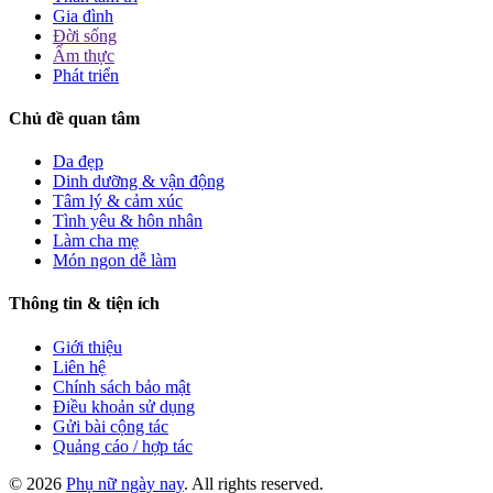
Gia đình
Đời sống
Ẩm thực
Phát triển
Chủ đề quan tâm
Da đẹp
Dinh dưỡng & vận động
Tâm lý & cảm xúc
Tình yêu & hôn nhân
Làm cha mẹ
Món ngon dễ làm
Thông tin & tiện ích
Giới thiệu
Liên hệ
Chính sách bảo mật
Điều khoản sử dụng
Gửi bài cộng tác
Quảng cáo / hợp tác
© 2026
Phụ nữ ngày nay
. All rights reserved.