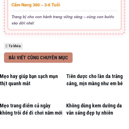
Cẩm Nang 360 – 3-6 Tuổi
Trang bị cho con hành trang vững vàng – cùng con bước
vào đời nhé!
Từ khóa:
BÀI VIẾT CÙNG CHUYÊN MỤC
Mẹo hay giúp bạn sạch mụn
Tiên dược cho làn da trắng
thịt quanh mắt
sáng, mịn màng như em bé
Mẹo trang điểm cả ngày
Không dùng kem dưỡng da
không trôi để đi chơi năm mới
vẫn sáng đẹp tự nhiên