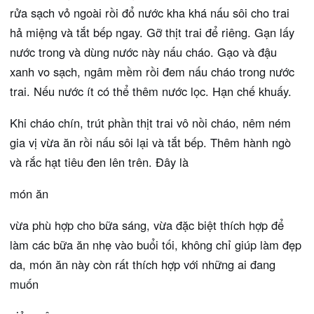
rửa sạch vỏ ngoài rồi đổ nước kha khá nấu sôi cho trai
hả miệng và tắt bếp ngay. Gỡ thịt trai để riêng. Gạn lấy
nước trong và dùng nước này nấu cháo. Gạo và đậu
xanh vo sạch, ngâm mềm rồi đem nấu cháo trong nước
trai. Nếu nước ít có thể thêm nước lọc. Hạn chế khuấy.
Khi cháo chín, trút phần thịt trai vô nồi cháo, nêm ném
gia vị vừa ăn rồi nấu sôi lại và tắt bếp. Thêm hành ngò
và rắc hạt tiêu đen lên trên. Đây là
món ăn
vừa phù hợp cho bữa sáng, vừa đặc biệt thích hợp để
làm các bữa ăn nhẹ vào buổi tối, không chỉ giúp làm đẹp
da, món ăn này còn rất thích hợp với những ai đang
muốn