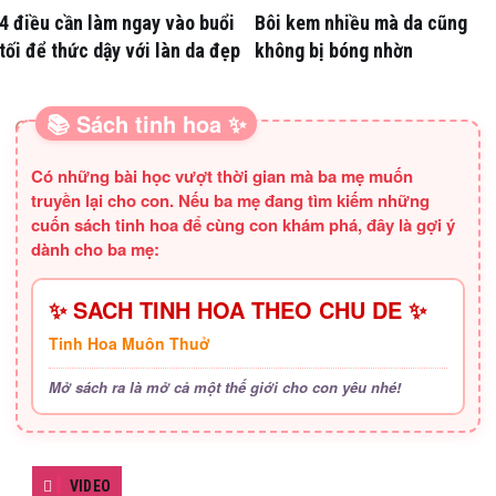
4 điều cần làm ngay vào buổi
Bôi kem nhiều mà da cũng
tối để thức dậy với làn da đẹp
không bị bóng nhờn
📚 Sách tinh hoa ✨
SÁCH HAY CHO BA MẸ
Có những bài học vượt thời gian mà ba mẹ muốn
truyền lại cho con. Nếu ba mẹ đang tìm kiếm những
cuốn sách tinh hoa để cùng con khám phá, đây là gợi ý
dành cho ba mẹ:
✨ SACH TINH HOA THEO CHU DE ✨
Tinh Hoa Muôn Thuở
Mở sách ra là mở cả một thế giới cho con yêu nhé!
VIDEO