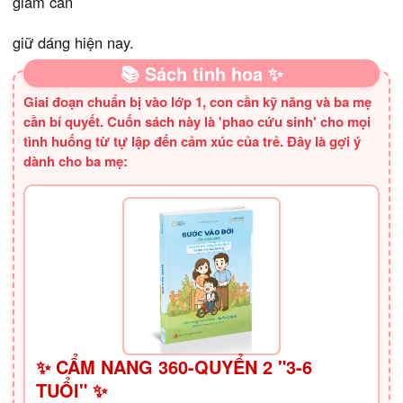
giảm cân
giữ dáng hiện nay.
📚 Sách tinh hoa ✨
Giai đoạn chuẩn bị vào lớp 1, con cần kỹ năng và ba mẹ
cần bí quyết. Cuốn sách này là 'phao cứu sinh' cho mọi
tình huống từ tự lập đến cảm xúc của trẻ. Đây là gợi ý
dành cho ba mẹ:
✨ CẨM NANG 360-QUYỂN 2 "3-6
TUỔI" ✨