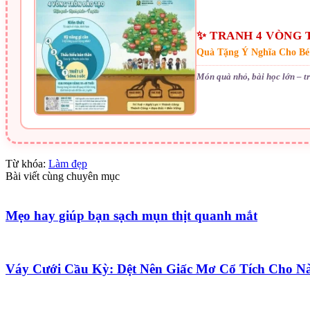
✨ TRANH 4 VÒNG 
Quà Tặng Ý Nghĩa Cho Bé
Món quà nhỏ, bài học lớn – t
Từ khóa:
Làm đẹp
Bài viết cùng chuyên mục
Mẹo hay giúp bạn sạch mụn thịt quanh mắt
Váy Cưới Cầu Kỳ: Dệt Nên Giấc Mơ Cổ Tích Cho N