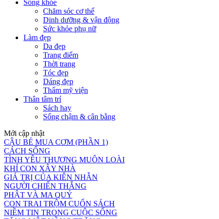
Sống khỏe
Chăm sóc cơ thể
Dinh dưỡng & vận động
Sức khỏe phụ nữ
Làm đẹp
Da đẹp
Trang điểm
Thời trang
Tóc đẹp
Dáng đẹp
Thẩm mỹ viện
Thân tâm trí
Sách hay
Sống chậm & cân bằng
Mới cập nhật
CẬU BÉ MUA CƠM (PHẦN 1)
CÁCH SỐNG
TÌNH YÊU THƯƠNG MUÔN LOÀI
KHỈ CON XÂY NHÀ
GIÁ TRỊ CỦA KIÊN NHẪN
NGƯỜI CHIẾN THẮNG
PHẬT VÀ MA QUỶ
CON TRAI TRỘM CUỐN SÁCH
NIỀM TIN TRONG CUỘC SỐNG