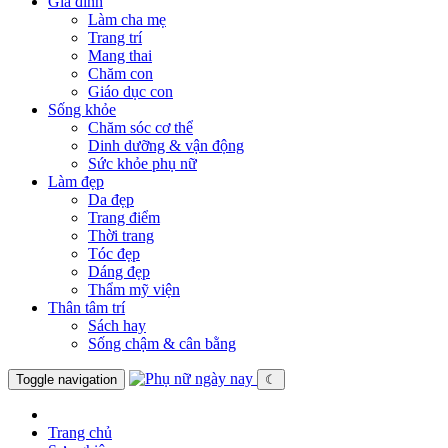
Gia đình
Làm cha mẹ
Trang trí
Mang thai
Chăm con
Giáo dục con
Sống khỏe
Chăm sóc cơ thể
Dinh dưỡng & vận động
Sức khỏe phụ nữ
Làm đẹp
Da đẹp
Trang điểm
Thời trang
Tóc đẹp
Dáng đẹp
Thẩm mỹ viện
Thân tâm trí
Sách hay
Sống chậm & cân bằng
Toggle navigation
☾
Trang chủ