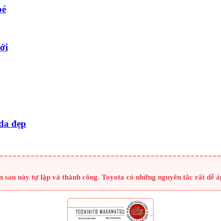
bé
ới
 da đẹp
 sau này tự lập và thành công. Toyota có những nguyên tắc rất dễ áp