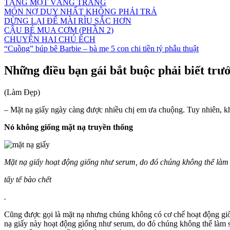
TẶNG MỘT VẦNG TRĂNG
MÓN NỢ DUY NHẤT KHÔNG PHẢI TRẢ
DỪNG LẠI ĐỂ MÀI RÌU SẮC HƠN
CẬU BÉ MUA CƠM (PHẦN 2)
CHUYỆN HAI CHÚ ẾCH
“Cuồng” búp bê Barbie – bà mẹ 5 con chi tiền tỷ phẫu thuật
Những điều bạn gái bắt buộc phải biết trư
(Làm Đẹp)
– Mặt nạ giấy ngày càng được nhiều chị em ưa chuộng. Tuy nhiên, kh
Nó không giống mặt nạ truyền thống
Mặt nạ giấy hoạt động giống như serum, do đó chúng không thể làm
tẩy tế bào chết
.
Cũng được gọi là mặt nạ nhưng chúng không có cơ chế hoạt động giốn
nạ giấy này hoạt động giống như serum, do đó chúng không thể làm sạ