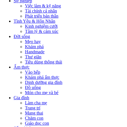
Sự nghiệp
Việc làm & kỹ năng
Tài chính cá nhân
Phát triển bản thân
Tình Yêu & Hôn Nhân
Kinh nghiệm cưới
Tâm lý & cảm xúc
Đời sống
Mẹo hay
Khám phá
Handmade
Thư giãn
Tiêu dùng thông thái
Ẩm thực
Vào bếp
Khám phá ẩm thực
Dinh dưỡng gia đình
Đồ uống
Món cho mẹ và bé
Gia đình
Làm cha mẹ
Trang trí
Mang thai
Chăm con
Giáo dục con