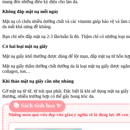
mang đến những điều kỳ diệu cho làn da.
Không đắp mặt nạ mỗi ngày
Mặt nạ có chứa nhiều dưỡng chất và các vitamin giúp bảo vệ và làm đ
da mất khả năng đề kháng.
Bạn chỉ nên đắp mặt nạ 2-3 lần/tuần là đủ. Thậm chí có những loại mặt
Có hai loại mặt nạ giấy
Mặt nạ giấy khô thường được dùng để lột mụn, đắp mặt nạ từ hỗn hợ
Mặt nạ giấy thấm dưỡng chất dưỡng da là loại mặt nạ giấy được ngâm
collagen, ion…
Khi tháo mặt nạ giấy cần nhẹ nhàng
Gỡ mặt nạ từ từ, từ trái qua phải. Đặc biệt là khi sử dụng mặt nạ gi
thương, nhiều trường hợp có thể gây bong tróc da.
📚 Sách tinh hoa ✨
Những món quà vừa đẹp vừa giàu ý nghĩa sẽ là động lực để con y