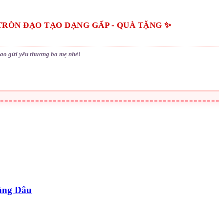
TRÒN ĐẠO TẠO DẠNG GẤP - QUÀ TẶNG ✨
rao gửi yêu thương ba mẹ nhé!
àng Dâu