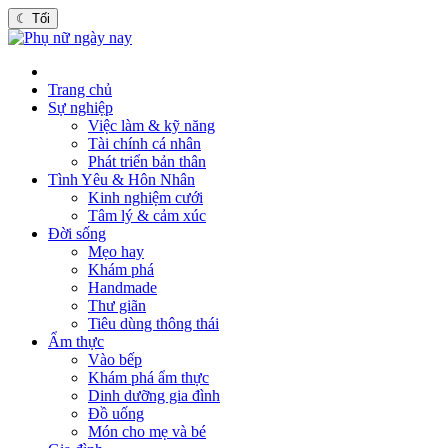
☾
Tối
Trang chủ
Sự nghiệp
Việc làm & kỹ năng
Tài chính cá nhân
Phát triển bản thân
Tình Yêu & Hôn Nhân
Kinh nghiệm cưới
Tâm lý & cảm xúc
Đời sống
Mẹo hay
Khám phá
Handmade
Thư giãn
Tiêu dùng thông thái
Ẩm thực
Vào bếp
Khám phá ẩm thực
Dinh dưỡng gia đình
Đồ uống
Món cho mẹ và bé