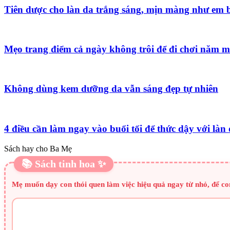
Tiên dược cho làn da trắng sáng, mịn màng như em 
Mẹo trang điểm cả ngày không trôi để đi chơi năm m
Không dùng kem dưỡng da vẫn sáng đẹp tự nhiên
4 điều cần làm ngay vào buổi tối để thức dậy với làn
Sách hay cho Ba Mẹ
📚 Sách tinh hoa ✨
Mẹ muốn dạy con thói quen làm việc hiệu quả ngay từ nhỏ, để con