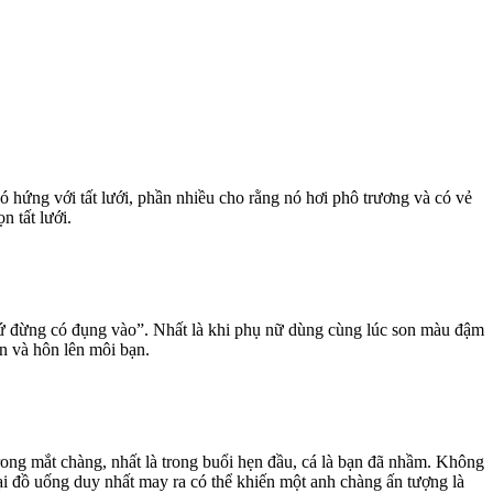
ó hứng với tất lưới, phần nhiều cho rằng nó hơi phô trương và có vẻ
n tất lưới.
chứ đừng có đụng vào”. Nhất là khi phụ nữ dùng cùng lúc son màu đậm
ần và hôn lên môi bạn.
ng mắt chàng, nhất là trong buổi hẹn đầu, cá là bạn đã nhầm. Không
oại đồ uống duy nhất may ra có thể khiến một anh chàng ấn tượng là