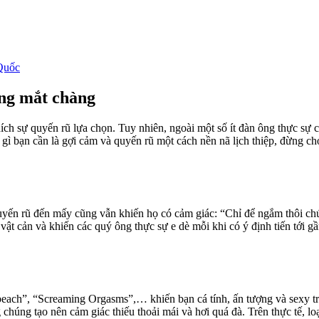
Quốc
ng mắt chàng
ch sự quyến rũ lựa chọn. Tuy nhiên, ngoài một số ít đàn ông thực sự c
ì bạn cần là gợi cảm và quyến rũ một cách nền nã lịch thiệp, đừng chọ
 quyến rũ đến mấy cũng vẫn khiến họ có cảm giác: “Chỉ để ngắm thôi 
h vật cản và khiến các quý ông thực sự e dè mỗi khi có ý định tiến tới g
ach”, “Screaming Orgasms”,… khiến bạn cá tính, ấn tượng và sexy tro
chúng tạo nên cảm giác thiếu thoải mái và hơi quá đà. Trên thực tế, l