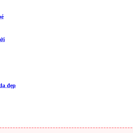
bé
ới
 da đẹp