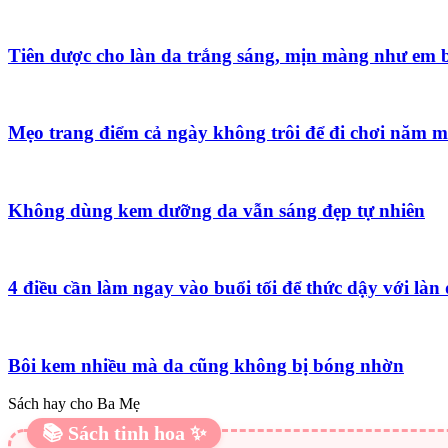
Tiên dược cho làn da trắng sáng, mịn màng như em 
Mẹo trang điểm cả ngày không trôi để đi chơi năm m
Không dùng kem dưỡng da vẫn sáng đẹp tự nhiên
4 điều cần làm ngay vào buổi tối để thức dậy với làn
Bôi kem nhiều mà da cũng không bị bóng nhờn
Sách hay cho Ba Mẹ
📚 Sách tinh hoa ✨