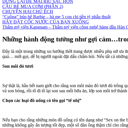
DỪNG LẠI ĐỂ MÀI RÌU SẮC HƠN
CẬU BÉ MUA CƠM (PHẦN 2)
CHUYỆN HAI CHÚ ẾCH
“Cuồng” búp bê Barbie – bà mẹ 5 con chi tiền tỷ phẫu thuật
HÃY ĐẶT CỐC NƯỚC CỦA BẠN XUỐNG
Thẩm mỹ viện Kangnam – Thẩm mỹ viện công nghệ hàng đầu Hàn 
Những hành động tưởng như gợi cảm…tro
Đây là một trong những xu hướng thời trang được nhiều phụ nữ ưa thí
quá… mời gọi, dễ bị người ngoài đặt dấu chấm hỏi. Nếu tất cả những g
Son môi đỏ tươi
Sự thật là, hầu hết nam giới cho rằng son môi màu đỏ tươi dù trông
và son bóng, rồi tô đi tô lại son sau mỗi bữa ăn, lớp son môi trở thàn
Chọn các loại đồ uống có tên gọi “tế nhị”
Nếu bạn cho rằng những món đồ uống có tên dạng như “Sex on the be
những không gây ấn tượng tốt đẹp, một số đàn ông thậm chí cho rằng 