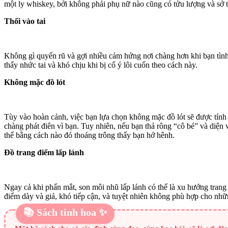
một ly whiskey, bởi không phải phụ nữ nào cũng có tửu lượng và sở t
Thổi vào tai
Không gì quyến rũ và gợi nhiều cảm hứng nơi chàng hơn khi bạn tình c
thấy nhức tai và khó chịu khi bị cố ý lôi cuốn theo cách này.
Không mặc đồ lót
Tùy vào hoàn cảnh, việc bạn lựa chọn không mặc đồ lót sẽ được tính l
chàng phát điên vì bạn. Tuy nhiên, nếu bạn thả rông “cô bé” và diện
thể bằng cách nào đó thoáng trông thấy bạn hớ hênh.
Đồ trang điểm lấp lánh
Ngay cả khi phấn mắt, son môi nhũ lấp lánh có thể là xu hướng trang
điểm dày và giả, khó tiếp cận, và tuyệt nhiên không phù hợp cho nhữn
📚 Sách tinh hoa ✨