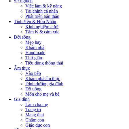
Sự nghiệp
Việc làm & kỹ năng
Tài chính cá nhân
Phát triển bản thân
Tình Yêu & Hôn Nhân
Kinh nghiệm cưới
Tâm lý & cảm xúc
Đời sống
Mẹo hay
Khám phá
Handmade
Thư giãn
Tiêu dùng thông thái
Ẩm thực
Vào bếp
Khám phá ẩm thực
Dinh dưỡng gia đình
Đồ uống
Món cho mẹ và bé
Gia đình
Làm cha mẹ
Trang trí
Mang thai
Chăm con
Giáo dục con