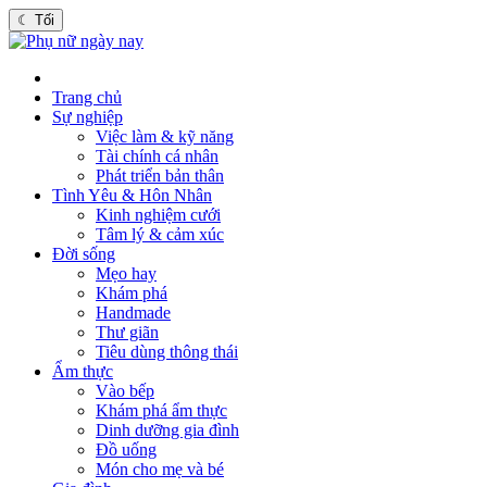
☾
Tối
Trang chủ
Sự nghiệp
Việc làm & kỹ năng
Tài chính cá nhân
Phát triển bản thân
Tình Yêu & Hôn Nhân
Kinh nghiệm cưới
Tâm lý & cảm xúc
Đời sống
Mẹo hay
Khám phá
Handmade
Thư giãn
Tiêu dùng thông thái
Ẩm thực
Vào bếp
Khám phá ẩm thực
Dinh dưỡng gia đình
Đồ uống
Món cho mẹ và bé