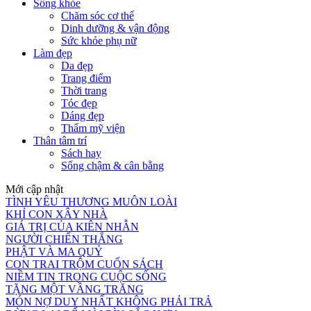
Sống khỏe
Chăm sóc cơ thể
Dinh dưỡng & vận động
Sức khỏe phụ nữ
Làm đẹp
Da đẹp
Trang điểm
Thời trang
Tóc đẹp
Dáng đẹp
Thẩm mỹ viện
Thân tâm trí
Sách hay
Sống chậm & cân bằng
Mới cập nhật
TÌNH YÊU THƯƠNG MUÔN LOÀI
KHỈ CON XÂY NHÀ
GIÁ TRỊ CỦA KIÊN NHẪN
NGƯỜI CHIẾN THẮNG
PHẬT VÀ MA QUỶ
CON TRAI TRỘM CUỐN SÁCH
NIỀM TIN TRONG CUỘC SỐNG
TẶNG MỘT VẦNG TRĂNG
MÓN NỢ DUY NHẤT KHÔNG PHẢI TRẢ