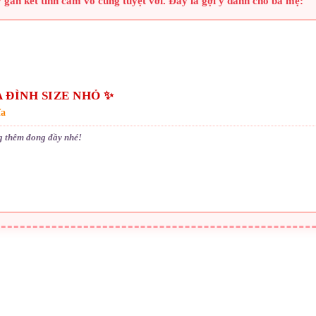
y gắn kết tình cảm vô cùng tuyệt vời. Đây là gợi ý dành cho ba mẹ:
 ĐÌNH SIZE NHỎ ✨
ĩa
g thêm đong đầy nhé!