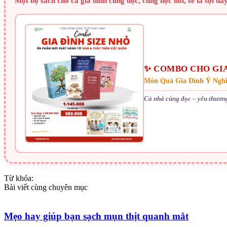
Một bộ sách cho cả gia đình cùng đọc, cùng học hỏi, sẽ là sợi dâ
✨ COMBO CHO GIA
Món Quà Gia Đình Ý Ngh
Cả nhà cùng đọc – yêu thươn
Từ khóa:
Bài viết cùng chuyên mục
Mẹo hay giúp bạn sạch mụn thịt quanh mắt