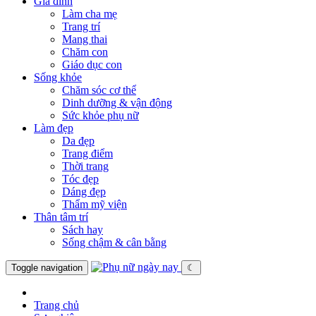
Gia đình
Làm cha mẹ
Trang trí
Mang thai
Chăm con
Giáo dục con
Sống khỏe
Chăm sóc cơ thể
Dinh dưỡng & vận động
Sức khỏe phụ nữ
Làm đẹp
Da đẹp
Trang điểm
Thời trang
Tóc đẹp
Dáng đẹp
Thẩm mỹ viện
Thân tâm trí
Sách hay
Sống chậm & cân bằng
Toggle navigation
☾
Trang chủ