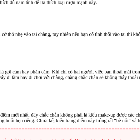
hích đủ nam tính để ưa thích loại rượu mạnh này.
ờ thở nhẹ vào tai chàng, tuy nhiên nếu bạn cố tình thổi vào tai thì k
à gợi cảm hay phản cảm. Khi chỉ có hai người, việc bạn thoải mái tron
 váy đi làm hay đi chơi với chàng, chàng chắc chắn sẽ không thấy thoả
 điểm mới nhất, đây chắc chắn không phải là kiểu make-up được các ch
g buổi hẹn riêng. Chưa kể, kiểu trang điểm này trông rất “bề nổi” và h