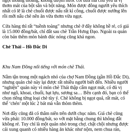
ngọt thoang thoảng, không đượm nước cốt dừa mà chủ yếu là vị
thơm mát của bột sắn và bột năng. Món được đông người yêu thích
nhất có lẽ là chè chuối được nấu rất kì công, chuối được nướng lên
rồi mới nấu chè nên ăn vừa thơm vừa ngọt.
Cửa hàng thì rất “tuềnh toàng” nhưng chè ở đây không hề rẻ, có giá
là 15.000 đồng/bát, chỉ đắt sau chè Trần Hưng Đạo. Ngoài ra quán
còn bán thêm món bánh đúc nóng cũng khá ngon.
Chè Thái – Hồ Đắc Di
Khu Nam Đồng nổi tiếng với món chè Thái.
Nằm tận trong một ngách nhỏ của chợ Nam Đồng (gần Hồ Đắc Di),
nhưng quán chè này lại được rất nhiều người biết đến. Nhiều người
“nghiện” quán này vì món chè Thái thập cẩm ngọt mát, có đủ vị
như ngô, khoai, chuối, hạt lựu, sương sa… Bên cạnh đó, bạn có thể
chọn riêng từng loại chè tùy ý. Chè không bị ngọt quá, rất mát, có
thể ‘chén’ một lúc 2 bát mà vẫn thòm thèm.
Nơi đây cũng đã có thâm niên trên dưới chục năm. Giá chè cũng
vừa phải: 10.000 đồng/bát, so với mặt bằng chung thì không đắt
không rẻ. Tuy chỉ là một quán nhỏ trong chợ, chật chội nhưng được
cái xung quanh có nhiều hàng ăn khác như nộm, nem chua rán,