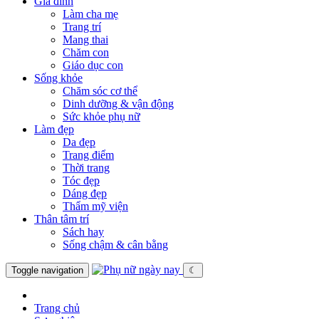
Gia đình
Làm cha mẹ
Trang trí
Mang thai
Chăm con
Giáo dục con
Sống khỏe
Chăm sóc cơ thể
Dinh dưỡng & vận động
Sức khỏe phụ nữ
Làm đẹp
Da đẹp
Trang điểm
Thời trang
Tóc đẹp
Dáng đẹp
Thẩm mỹ viện
Thân tâm trí
Sách hay
Sống chậm & cân bằng
Toggle navigation
☾
Trang chủ