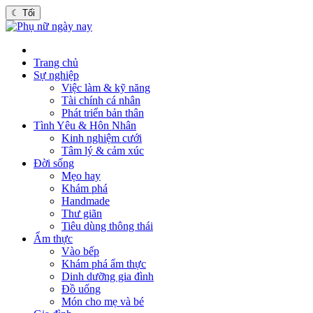
☾
Tối
Trang chủ
Sự nghiệp
Việc làm & kỹ năng
Tài chính cá nhân
Phát triển bản thân
Tình Yêu & Hôn Nhân
Kinh nghiệm cưới
Tâm lý & cảm xúc
Đời sống
Mẹo hay
Khám phá
Handmade
Thư giãn
Tiêu dùng thông thái
Ẩm thực
Vào bếp
Khám phá ẩm thực
Dinh dưỡng gia đình
Đồ uống
Món cho mẹ và bé