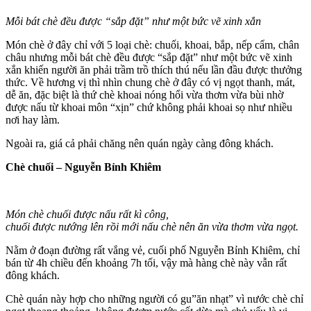
Mỗi bát chè đều được “sắp đặt” như một bức vẽ xinh xắn
Món chè ở đây chỉ với 5 loại chè: chuối, khoai, bắp, nếp cẩm, chân
châu nhưng mỗi bát chè đều được “sắp đặt” như một bức vẽ xinh
xắn khiến người ăn phải trầm trồ thích thú nếu lần đầu được thưởng
thức. Về hương vị thì nhìn chung chè ở đây có vị ngọt thanh, mát,
dễ ăn, đặc biệt là thứ chè khoai nóng hổi vừa thơm vừa bùi nhờ
được nấu từ khoai môn “xịn” chứ không phải khoai sọ như nhiều
nơi hay làm.
Ngoài ra, giá cả phải chăng nên quán ngày càng đông khách.
Chè chuối – Nguyễn Bỉnh Khiêm
Món chè chuối được nấu rất kì công,
chuối được nướng lên rồi mới nấu chè nên ăn vừa thơm vừa ngọt.
Nằm ở đoạn đường rất vắng vẻ, cuối phố Nguyễn Bỉnh Khiêm, chỉ
bán từ 4h chiều đến khoảng 7h tối, vậy mà hàng chè này vẫn rất
đông khách.
Chè quán này hợp cho những người có gu”ăn nhạt” vì nước chè chỉ