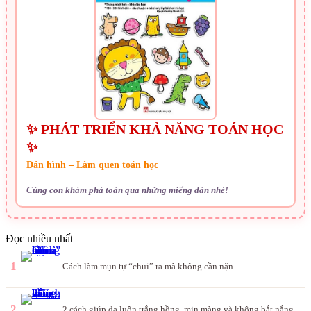
✨ PHÁT TRIỂN KHẢ NĂNG TOÁN HỌC
✨
Dán hình – Làm quen toán học
Cùng con khám phá toán qua những miếng dán nhé!
Đọc nhiều nhất
1
Cách làm mụn tự “chui” ra mà không cần nặn
2
2 cách giúp da luôn trắng hồng, mịn màng và không bắt nắng