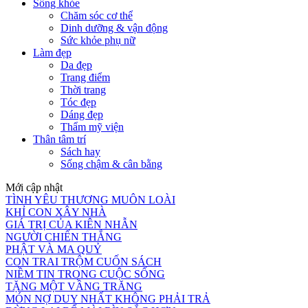
Sống khỏe
Chăm sóc cơ thể
Dinh dưỡng & vận động
Sức khỏe phụ nữ
Làm đẹp
Da đẹp
Trang điểm
Thời trang
Tóc đẹp
Dáng đẹp
Thẩm mỹ viện
Thân tâm trí
Sách hay
Sống chậm & cân bằng
Mới cập nhật
TÌNH YÊU THƯƠNG MUÔN LOÀI
KHỈ CON XÂY NHÀ
GIÁ TRỊ CỦA KIÊN NHẪN
NGƯỜI CHIẾN THẮNG
PHẬT VÀ MA QUỶ
CON TRAI TRỘM CUỐN SÁCH
NIỀM TIN TRONG CUỘC SỐNG
TẶNG MỘT VẦNG TRĂNG
MÓN NỢ DUY NHẤT KHÔNG PHẢI TRẢ