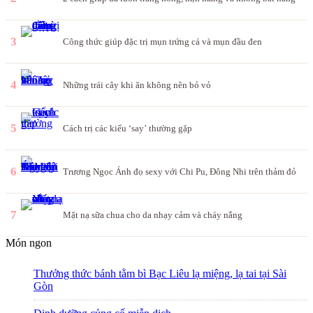
3
Công thức giúp đặc trị mụn trứng cá và mụn đầu đen
4
Những trái cây khi ăn không nên bỏ vỏ
5
Cách trị các kiểu ‘say’ thường gặp
6
Trương Ngọc Ánh đọ sexy với Chi Pu, Đông Nhi trên thảm đỏ
7
Mặt nạ sữa chua cho da nhạy cảm và cháy nắng
Món ngon
Thưởng thức bánh tằm bì Bạc Liêu lạ miệng, lạ tai tại Sài
Gòn