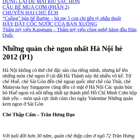
DỪNG LẠI ĐỂ MÀI RÌU SẮC HƠN
CẬU BÉ MUA CƠM (PHẦN 2)
CHUYỆN HAI CHÚ ẾCH
“Cuồng” búp bê Barbie – bà mẹ 5 con chi tiền tỷ phẫu thuật
HÃY ĐẶT CỐC NƯỚC CỦA BẠN XUỐNG
Thẩm mỹ viện Kangnam – Thẩm mỹ viện công nghệ hàng đầu Hàn
Quốc
Những quán chè ngon nhất Hà Nội hè
2012 (P1)
Hà Nội không có thứ chè đặc sản của riêng mình, nhưng kể tên
những món chè ngon ở cái đất Hà Thành này thì nhiều vô kể. Từ
chè Huế, chè Sài Gòn đến chè ngoại quốc như chè của Thái, chè
Malaysia hay Singapore cũng đều có mặt ở Hà Nội Các quán bún
bò Huế ngon và nổi tiếng nhất tại thành phố Hồ Chí Minh Cơm hộp
tình yêu – món quà cực tình củm cho ngày Valentine Những quán
kem ngon ở Sài Gòn
Chè Thập Cẩm – Trần Hưng Đạo
Với tuổi đời hơn 30 năm, quán chè thập cẩm ở ngõ 72 Trần Hưng