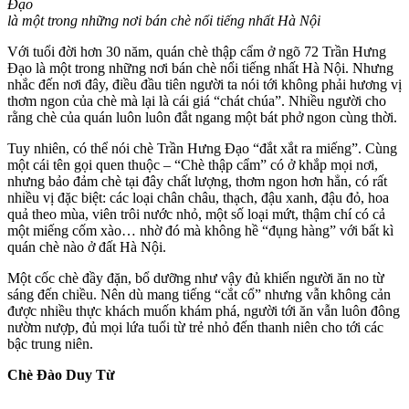
Đạo
là một trong những nơi bán chè nổi tiếng nhất Hà Nội
Với tuổi đời hơn 30 năm, quán chè thập cẩm ở ngõ 72 Trần Hưng
Đạo là một trong những nơi bán chè nổi tiếng nhất Hà Nội. Nhưng
nhắc đến nơi đây, điều đầu tiên người ta nói tới không phải hương vị
thơm ngon của chè mà lại là cái giá “chát chúa”. Nhiều người cho
rằng chè của quán luôn luôn đắt ngang một bát phở ngon cùng thời.
Tuy nhiên, có thể nói chè Trần Hưng Đạo “đắt xắt ra miếng”. Cùng
một cái tên gọi quen thuộc – “Chè thập cẩm” có ở khắp mọi nơi,
nhưng bảo đảm chè tại đây chất lượng, thơm ngon hơn hẳn, có rất
nhiều vị đặc biệt: các loại chân châu, thạch, đậu xanh, đậu đỏ, hoa
quả theo mùa, viên trôi nước nhỏ, một số loại mứt, thậm chí có cả
một miếng cốm xào… nhờ đó mà không hề “đụng hàng” với bất kì
quán chè nào ở đất Hà Nội.
Một cốc chè đầy đặn, bổ dưỡng như vậy đủ khiến người ăn no từ
sáng đến chiều. Nên dù mang tiếng “cắt cổ” nhưng vẫn không cản
được nhiều thực khách muốn khám phá, người tới ăn vẫn luôn đông
nườm nượp, đủ mọi lứa tuổi từ trẻ nhỏ đến thanh niên cho tới các
bậc trung niên.
Chè Đào Duy Từ