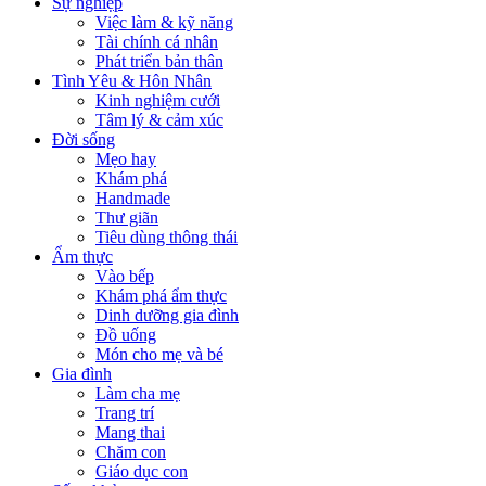
Sự nghiệp
Việc làm & kỹ năng
Tài chính cá nhân
Phát triển bản thân
Tình Yêu & Hôn Nhân
Kinh nghiệm cưới
Tâm lý & cảm xúc
Đời sống
Mẹo hay
Khám phá
Handmade
Thư giãn
Tiêu dùng thông thái
Ẩm thực
Vào bếp
Khám phá ẩm thực
Dinh dưỡng gia đình
Đồ uống
Món cho mẹ và bé
Gia đình
Làm cha mẹ
Trang trí
Mang thai
Chăm con
Giáo dục con