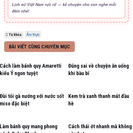
Lịch sử Việt Nam rực rỡ — kể chuyện cho con nghe mỗi
đêm nhé!
Ẩm thực
Từ khóa:
BÀI VIẾT CÙNG CHUYÊN MỤC
Cách làm bánh quy Amaretti
Đúng sai về chuyện ăn uống
kiểu Ý ngon tuyệt
khi bầu bí
Đùi tỏi gà nướng với nước sốt
Kem trà xanh thanh mát đầu
miso đặc biệt
hè
Làm bánh quy mang phong
Cách thái ớt nhanh mà không