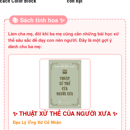
cách Color Block
còn hạt
📚 Sách tinh hoa ✨
SÁCH HAY CHO BA MẸ
Làm cha mẹ, đôi khi ba mẹ cũng cần những bài học xử
thế sâu sắc để dạy con nên người. Đây là một gợi ý
dành cho ba mẹ:
✨ THUẬT XỬ THẾ CỦA NGƯỜI XƯA ✨
Đạo Lý Ứng Xử Cổ Nhân