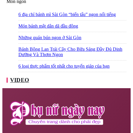
Món ngon
6 địa chỉ bánh mì Sài Gòn “biến tấu” ngon nổi tiếng
Món bánh mật dân dã đầu đông
Những quán bún ngon ở Sài Gòn
Bánh Bông Lan Trái Cây Cho Bữa Sáng Đầy Đủ Dinh
Dưỡng Và Thơm Ngon
6 loại thực phẩm tốt nhất cho tuyến giáp của bạn
VIDEO