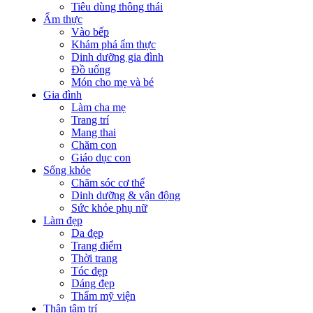
Tiêu dùng thông thái
Ẩm thực
Vào bếp
Khám phá ẩm thực
Dinh dưỡng gia đình
Đồ uống
Món cho mẹ và bé
Gia đình
Làm cha mẹ
Trang trí
Mang thai
Chăm con
Giáo dục con
Sống khỏe
Chăm sóc cơ thể
Dinh dưỡng & vận động
Sức khỏe phụ nữ
Làm đẹp
Da đẹp
Trang điểm
Thời trang
Tóc đẹp
Dáng đẹp
Thẩm mỹ viện
Thân tâm trí