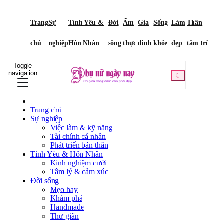
Trang
Sự
Tình Yêu &
Đời
Ẩm
Gia
Sống
Làm
Thân
chủ
nghiệp
Hôn Nhân
sống
thực
đình
khỏe
đẹp
tâm trí
Toggle
navigation
☾
Trang chủ
Sự nghiệp
Việc làm & kỹ năng
Tài chính cá nhân
Phát triển bản thân
Tình Yêu & Hôn Nhân
Kinh nghiệm cưới
Tâm lý & cảm xúc
Đời sống
Mẹo hay
Khám phá
Handmade
Thư giãn