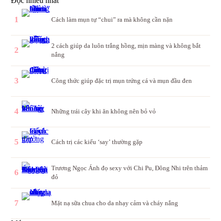
Đọc nhiều nhất
1
Cách làm mụn tự “chui” ra mà không cần nặn
2 cách giúp da luôn trắng hồng, mịn màng và không bắt
2
nắng
3
Công thức giúp đặc trị mụn trứng cá và mụn đầu đen
4
Những trái cây khi ăn không nên bỏ vỏ
5
Cách trị các kiểu ‘say’ thường gặp
Trương Ngọc Ánh đọ sexy với Chi Pu, Đông Nhi trên thảm
6
đỏ
7
Mặt nạ sữa chua cho da nhạy cảm và cháy nắng