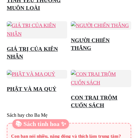
TÌNH YÊU THƯƠNG
MUÔN LOÀI
NGƯỜI CHIẾN
THẮNG
GIÁ TRỊ CỦA KIÊN
NHẪN
PHẬT VÀ MA QUỶ
CON TRAI TRỘM
CUỐN SÁCH
Sách hay cho Ba Mẹ
📚 Sách tinh hoa ✨
Con bạn nói nhiều, năng động và thích làm trung tâm?