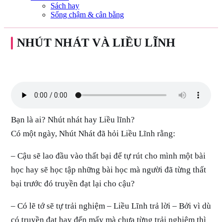
Sách hay
Sống chậm & cân bằng
NHÚT NHÁT VÀ LIỀU LĨNH
Bạn là ai? Nhút nhát hay Liều lĩnh?
Có một ngày, Nhút Nhát đã hỏi Liều Lĩnh rằng:
– Cậu sẽ lao đầu vào thất bại để tự rút cho mình một bài
học hay sẽ học tập những bài học mà người đã từng thất
bại trước đó truyền đạt lại cho cậu?
– Có lẽ tớ sẽ tự trải nghiệm – Liều Lĩnh trả lời – Bởi vì dù
có truyền đạt hay đến mấy mà chưa từng trải nghiệm thì