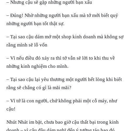
– Nhưng cậu sẽ gặp những người bạn xấu
– Đúng! Nhờ những người bạn xấu mà tớ mới biết quý
những người bạn tốt thật sự.
– Tại sao cậu dám mở một shop kinh doanh mà không sợ
rằng mình sẽ lỗ vốn
– Vì nếu điều đó xảy ra thì tớ vẫn sẽ lời to khi thu về
những kinh nghiệm cho mình.
– Tại sao cậu lại yêu thương một người hết lòng khi biết
rằng sẽ chẳng có gì là mãi mãi?
– Vì tớ là con người, chứ không phải một cỗ máy, như
cậu!
Nhút Nhát im bặt, chưa bao giờ cậu thất bại trong kinh
doanh – vì cậu đâu dám nghĩ đến ý tưởng táo bạo đó,