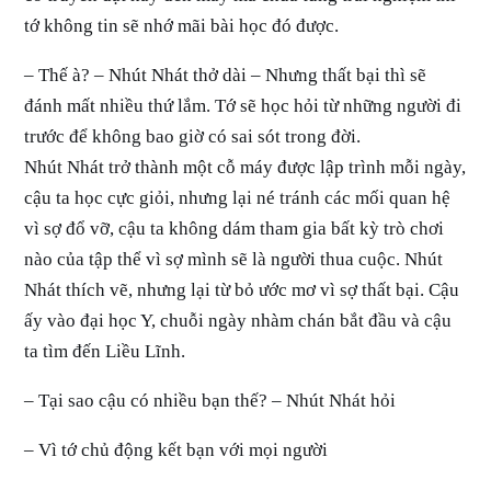
tớ không tin sẽ nhớ mãi bài học đó được.
– Thế à? – Nhút Nhát thở dài – Nhưng thất bại thì sẽ
đánh mất nhiều thứ lắm. Tớ sẽ học hỏi từ những người đi
trước để không bao giờ có sai sót trong đời.
Nhút Nhát trở thành một cỗ máy được lập trình mỗi ngày,
cậu ta học cực giỏi, nhưng lại né tránh các mối quan hệ
vì sợ đổ vỡ, cậu ta không dám tham gia bất kỳ trò chơi
nào của tập thể vì sợ mình sẽ là người thua cuộc. Nhút
Nhát thích vẽ, nhưng lại từ bỏ ước mơ vì sợ thất bại. Cậu
ấy vào đại học Y, chuỗi ngày nhàm chán bắt đầu và cậu
ta tìm đến Liều Lĩnh.
– Tại sao cậu có nhiều bạn thế? – Nhút Nhát hỏi
– Vì tớ chủ động kết bạn với mọi người