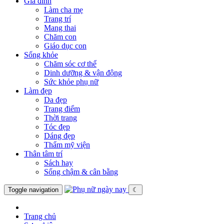
Gia đình
Làm cha mẹ
Trang trí
Mang thai
Chăm con
Giáo dục con
Sống khỏe
Chăm sóc cơ thể
Dinh dưỡng & vận động
Sức khỏe phụ nữ
Làm đẹp
Da đẹp
Trang điểm
Thời trang
Tóc đẹp
Dáng đẹp
Thẩm mỹ viện
Thân tâm trí
Sách hay
Sống chậm & cân bằng
Toggle navigation
☾
Trang chủ