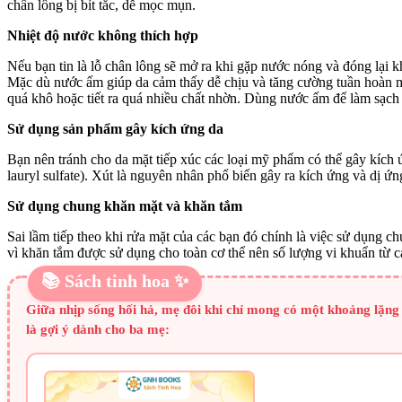
chân lông bị bít tắc, dễ mọc mụn.
Nhiệt độ nước không thích hợp
Nếu bạn tin là lỗ chân lông sẽ mở ra khi gặp nước nóng và đóng lại 
Mặc dù nước ấm giúp da cảm thấy dễ chịu và tăng cường tuần hoàn m
quá khô hoặc tiết ra quá nhiều chất nhờn. Dùng nước ấm để làm sạch 
Sử dụng sản phẩm gây kích ứng da
Bạn nên tránh cho da mặt tiếp xúc các loại mỹ phẩm có thể gây kíc
lauryl sulfate). Xút là nguyên nhân phổ biến gây ra kích ứng và dị 
Sử dụng chung khăn mặt và khăn tắm
Sai lầm tiếp theo khi rửa mặt của các bạn đó chính là việc sử dụng c
vì khăn tắm được sử dụng cho toàn cơ thể nên số lượng vi khuẩn từ c
📚 Sách tinh hoa ✨
Giữa nhịp sống hối hả, mẹ đôi khi chỉ mong có một khoảng lặng 
là gợi ý dành cho ba mẹ: