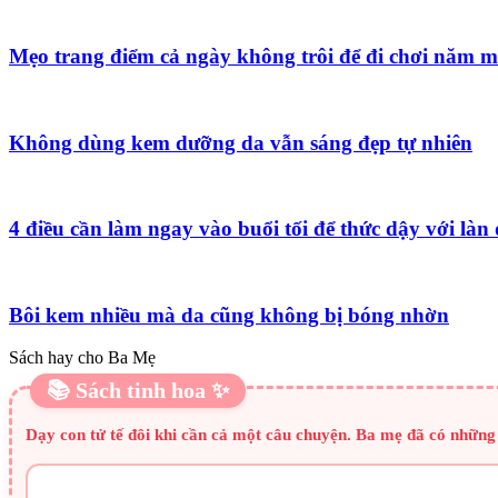
Mẹo trang điểm cả ngày không trôi để đi chơi năm m
Không dùng kem dưỡng da vẫn sáng đẹp tự nhiên
4 điều cần làm ngay vào buổi tối để thức dậy với làn
Bôi kem nhiều mà da cũng không bị bóng nhờn
Sách hay cho Ba Mẹ
📚 Sách tinh hoa ✨
Dạy con tử tế đôi khi cần cả một câu chuyện. Ba mẹ đã có những