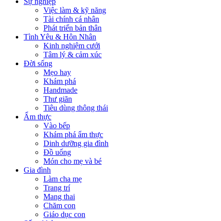
Sự nghiệp
Việc làm & kỹ năng
Tài chính cá nhân
Phát triển bản thân
Tình Yêu & Hôn Nhân
Kinh nghiệm cưới
Tâm lý & cảm xúc
Đời sống
Mẹo hay
Khám phá
Handmade
Thư giãn
Tiêu dùng thông thái
Ẩm thực
Vào bếp
Khám phá ẩm thực
Dinh dưỡng gia đình
Đồ uống
Món cho mẹ và bé
Gia đình
Làm cha mẹ
Trang trí
Mang thai
Chăm con
Giáo dục con