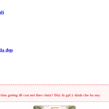
ới
 da đẹp
 tấm gương để con noi theo chưa? Đây là gợi ý dành cho ba mẹ: