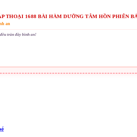
P THOẠI 1688 BÀI HÀM DƯỠNG TÂM HỒN PHIÊN BẢ
ình an
đều tràn đầy bình an!
bé