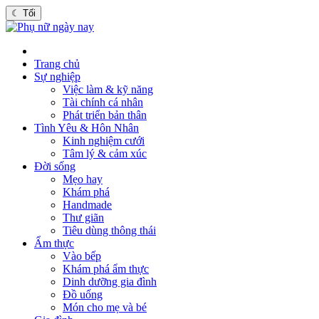
☾
Tối
Trang chủ
Sự nghiệp
Việc làm & kỹ năng
Tài chính cá nhân
Phát triển bản thân
Tình Yêu & Hôn Nhân
Kinh nghiệm cưới
Tâm lý & cảm xúc
Đời sống
Mẹo hay
Khám phá
Handmade
Thư giãn
Tiêu dùng thông thái
Ẩm thực
Vào bếp
Khám phá ẩm thực
Dinh dưỡng gia đình
Đồ uống
Món cho mẹ và bé