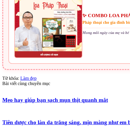
✨ COMBO LOA PHÁ
Pháp thoại cho gia đình b
Mong mỗi ngày của mẹ và bé 
Từ khóa:
Làm đẹp
Bài viết cùng chuyên mục
Mẹo hay giúp bạn sạch mụn thịt quanh mắt
Tiên dược cho làn da trắng sáng, mịn màng như em 