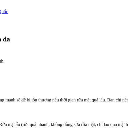
Quốc
n da
nh.
g manh sẽ dễ bị tổn thương nếu thời gian rửa mặt quá lâu. Bạn chỉ nên
 Rửa mặt ẩu (rửa quá nhanh, không dùng sữa rửa mặt, chỉ lau qua mặt b