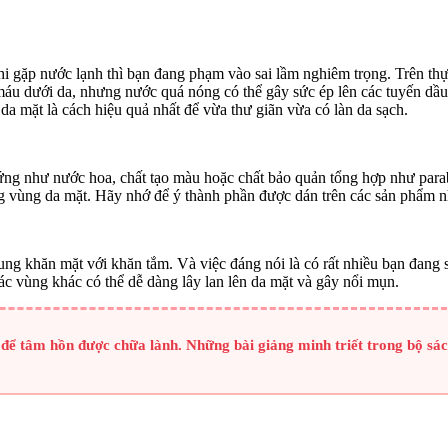
khi gặp nước lạnh thì bạn đang phạm vào sai lầm nghiêm trọng. Trên th
áu dưới da, nhưng nước quá nóng có thể gây sức ép lên các tuyến dầu
da mặt là cách hiệu quả nhất để vừa thư giãn vừa có làn da sạch.
h ứng như nước hoa, chất tạo màu hoặc chất bảo quản tổng hợp như pa
ứng vùng da mặt. Hãy nhớ để ý thành phần được dán trên các sản phẩm n
hung khăn mặt với khăn tắm. Và việc đáng nói là có rất nhiều bạn đang
ác vùng khác có thể dễ dàng lây lan lên da mặt và gây nổi mụn.
để tâm hồn được chữa lành. Những bài giảng minh triết trong bộ sác