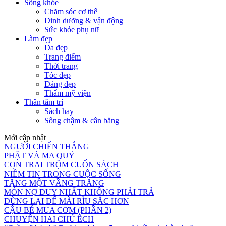
Sống khỏe
Chăm sóc cơ thể
Dinh dưỡng & vận động
Sức khỏe phụ nữ
Làm đẹp
Da đẹp
Trang điểm
Thời trang
Tóc đẹp
Dáng đẹp
Thẩm mỹ viện
Thân tâm trí
Sách hay
Sống chậm & cân bằng
Mới cập nhật
NGƯỜI CHIẾN THẮNG
PHẬT VÀ MA QUỶ
CON TRAI TRỘM CUỐN SÁCH
NIỀM TIN TRONG CUỘC SỐNG
TẶNG MỘT VẦNG TRĂNG
MÓN NỢ DUY NHẤT KHÔNG PHẢI TRẢ
DỪNG LẠI ĐỂ MÀI RÌU SẮC HƠN
CẬU BÉ MUA CƠM (PHẦN 2)
CHUYỆN HAI CHÚ ẾCH