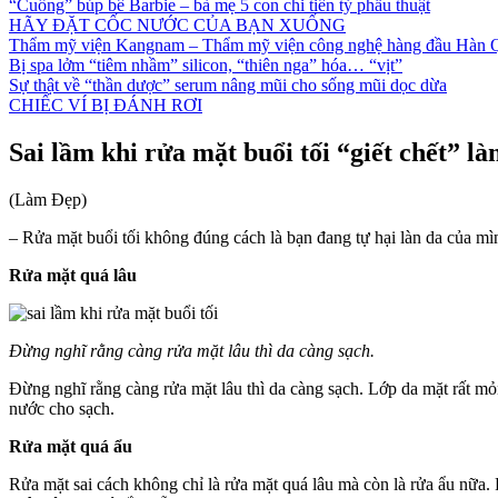
“Cuồng” búp bê Barbie – bà mẹ 5 con chi tiền tỷ phẫu thuật
HÃY ĐẶT CỐC NƯỚC CỦA BẠN XUỐNG
Thẩm mỹ viện Kangnam – Thẩm mỹ viện công nghệ hàng đầu Hàn 
Bị spa lởm “tiêm nhầm” silicon, “thiên nga” hóa… “vịt”
Sự thật về “thần dược” serum nâng mũi cho sống mũi dọc dừa
CHIẾC VÍ BỊ ĐÁNH RƠI
Sai lầm khi rửa mặt buổi tối “giết chết” là
(Làm Đẹp)
– Rửa mặt buổi tối không đúng cách là bạn đang tự hại làn da của mì
Rửa mặt quá lâu
Đừng nghĩ rằng càng rửa mặt lâu thì da càng sạch.
Đừng nghĩ rằng càng rửa mặt lâu thì da càng sạch. Lớp da mặt rất mỏn
nước cho sạch.
Rửa mặt quá ẩu
Rửa mặt sai cách không chỉ là rửa mặt quá lâu mà còn là rửa ẩu nữa.