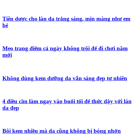
Tiên dược cho làn da trắng sáng, mịn màng như em
bé
Mẹo trang điểm cả ngày không trôi để đi chơi năm
mới
Không dùng kem dưỡng da vẫn sáng đẹp tự nhiên
4 điều cần làm ngay vào buổi tối để thức dậy với làn
da đẹp
Bôi kem nhiều mà da cũng không bị bóng nhờn