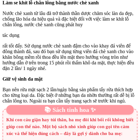
Làm se khít lỗ chân lông bằng nước chè xanh
Nước chè xanh từ lâu đã trở thành thần dược chăm sóc làn da đẹp,
chống lão hóa da hiệu quả và đặc biệt đối với việc làm se khít lỗ
chân lông, nước chè xanh cũng phát huy
tác dụng
rất tốt đấy. Sử dụng nước chè xanh đậm cho vào khay đá viên để
đông thành đá, sau đó bạn sử dụng từng viên đá chè xanh cho vào
khăn bông mềm rồi thoa đều lên mặt theo hướng vòng tròn như
hướng dẫn ở trên trong 15 phút rồi thấm khô da mặt, thực hiện đều
đặn 2 lần/ 1 ngày nhé.
Giữ vệ sinh da mặt
Bạn nên rửa mặt sạch 2 lần/ngày bằng sản phẩm tẩy rửa thích hợp
cho từng loại da. Đặc biệt ở những bạn da nhờn thường rất dễ bị lỗ
chân lông to. Ngoài ra bạn cần tẩy trang sạch sẽ trước khi ngủ.
📚 Sách tinh hoa ✨
Khi con cáu giận hay tủi thân, ba mẹ đôi khi bối rối không biết
giúp con thế nào. Một bộ sách nhỏ xinh giúp con gọi tên cảm
xúc và thể hiện đúng cách – đây là gợi ý dành cho ba mẹ: