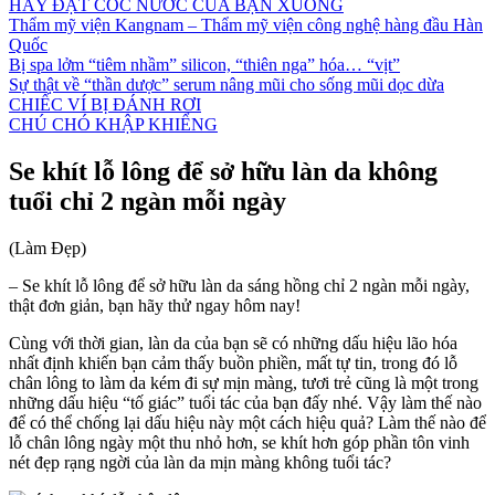
HÃY ĐẶT CỐC NƯỚC CỦA BẠN XUỐNG
Thẩm mỹ viện Kangnam – Thẩm mỹ viện công nghệ hàng đầu Hàn
Quốc
Bị spa lởm “tiêm nhầm” silicon, “thiên nga” hóa… “vịt”
Sự thật về “thần dược” serum nâng mũi cho sống mũi dọc dừa
CHIẾC VÍ BỊ ĐÁNH RƠI
CHÚ CHÓ KHẬP KHIỂNG
Se khít lỗ lông để sở hữu làn da không
tuổi chỉ 2 ngàn mỗi ngày
(Làm Đẹp)
– Se khít lỗ lông để sở hữu làn da sáng hồng chỉ 2 ngàn mỗi ngày,
thật đơn giản, bạn hãy thử ngay hôm nay!
Cùng với thời gian, làn da của bạn sẽ có những dấu hiệu lão hóa
nhất định khiến bạn cảm thấy buồn phiền, mất tự tin, trong đó lỗ
chân lông to làm da kém đi sự mịn màng, tươi trẻ cũng là một trong
những dấu hiệu “tố giác” tuổi tác của bạn đấy nhé. Vậy làm thế nào
để có thể chống lại dấu hiệu này một cách hiệu quả? Làm thế nào để
lỗ chân lông ngày một thu nhỏ hơn, se khít hơn góp phần tôn vinh
nét đẹp rạng ngời của làn da mịn màng không tuổi tác?