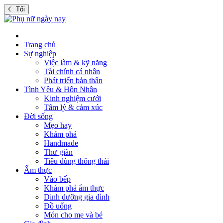
☾
Tối
Trang chủ
Sự nghiệp
Việc làm & kỹ năng
Tài chính cá nhân
Phát triển bản thân
Tình Yêu & Hôn Nhân
Kinh nghiệm cưới
Tâm lý & cảm xúc
Đời sống
Mẹo hay
Khám phá
Handmade
Thư giãn
Tiêu dùng thông thái
Ẩm thực
Vào bếp
Khám phá ẩm thực
Dinh dưỡng gia đình
Đồ uống
Món cho mẹ và bé