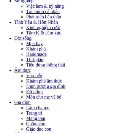
Sự nghiệp
Việc làm & kỹ năng
Tài chính cá nhân
Phát triển bản thân
Tình Yêu & Hôn Nhân
Kinh nghiệm cưới
Tâm lý & cảm xúc
Đời sống
Mẹo hay
Khám phá
Handmade
Thư giãn
Tiêu dùng thông thái
Ẩm thực
Vào bếp
Khám phá ẩm thực
Dinh dưỡng gia đình
Đồ uống
Món cho mẹ và bé
Gia đình
Làm cha mẹ
Trang trí
Mang thai
Chăm con
Giáo dục con