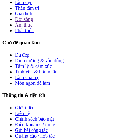
Làm đẹp
Thân tâm trí
Gia đình
Đời sống
Ẩm thực
Phát triển
Chủ đề quan tâm
Da đẹp
Dinh dưỡng & vận động
Tâm lý & cảm xúc
Tình yêu & hôn nhân
Làm cha mẹ
Món ngon dễ làm
Thông tin & tiện ích
Giới thiệu
Liên hệ
Chính sách bảo mật
Điều khoản sử dụng
Gửi bài cộng tác
Quảng cáo / hợp tác