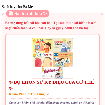
Sách hay cho Ba Mẹ
📚 Sách tinh hoa ✨
Ba mẹ từng bối rối khi con hỏi 'Tại sao mình lại biết đói ạ?'
Một cuốn sách là cầu nối. Đây là gợi ý dành cho ba mẹ:
✨ BỘ EHON SỰ KỲ DIỆU CỦA CƠ THỂ
✨
Khám Phá Cơ Thể Cùng Bé
Cùng con khám phá thế giới diệu kỳ ngay trong chính cơ thể mình