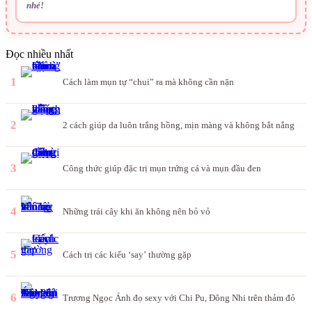
nhé!
Đọc nhiều nhất
1
Cách làm mụn tự “chui” ra mà không cần nặn
2
2 cách giúp da luôn trắng hồng, mịn màng và không bắt nắng
3
Công thức giúp đặc trị mụn trứng cá và mụn đầu đen
4
Những trái cây khi ăn không nên bỏ vỏ
5
Cách trị các kiểu ‘say’ thường gặp
6
Trương Ngọc Ánh đọ sexy với Chi Pu, Đông Nhi trên thảm đỏ