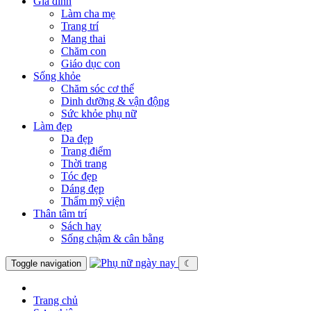
Gia đình
Làm cha mẹ
Trang trí
Mang thai
Chăm con
Giáo dục con
Sống khỏe
Chăm sóc cơ thể
Dinh dưỡng & vận động
Sức khỏe phụ nữ
Làm đẹp
Da đẹp
Trang điểm
Thời trang
Tóc đẹp
Dáng đẹp
Thẩm mỹ viện
Thân tâm trí
Sách hay
Sống chậm & cân bằng
Toggle navigation
☾
Trang chủ