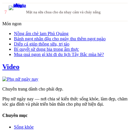
7
Mặt nạ sữa chua cho da nhạy cảm và cháy nắng
Món ngon
Nồng ấm chè lam Phủ Quảng
Bánh ngọt nhân đậu cho ngày thu thêm ngọt ngào
Diếp cá giúp thông sữa, trị táo
Bí quyết sử dụng bia trong ẩm thực
Mua quả ngon gì khi đi du lịch Tây Bắc mùa hè?
Video
Chuyên trang dành cho phái đẹp.
Phụ nữ ngày nay — nơi chia sẻ kiến thức sống khỏe, làm đẹp, chăm
sóc gia đình và phát triển bản thân cho phụ nữ hiện đại.
Chuyên mục
Sống khỏe