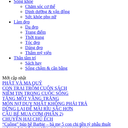
Sống khỏe
Chăm sóc cơ thể
Dinh dưỡng & vận động
Sức khỏe phụ nữ
Làm đẹp
Da đẹp
Trang điểm
Thời trang
Tóc đẹp
Dáng đẹp
Thẩm mỹ viện
Thân tâm trí
Sách hay
Sống chậm & cân bằng
Mới cập nhật
PHẬT VÀ MA QUỶ
CON TRAI TRỘM CUỐN SÁCH
NIỀM TIN TRONG CUỘC SỐNG
TẶNG MỘT VẦNG TRĂNG
MÓN NỢ DUY NHẤT KHÔNG PHẢI TRẢ
DỪNG LẠI ĐỂ MÀI RÌU SẮC HƠN
CẬU BÉ MUA CƠM (PHẦN 2)
CHUYỆN HAI CHÚ ẾCH
“Cuồng” búp bê Barbie – bà mẹ 5 con chi tiền tỷ phẫu thuật