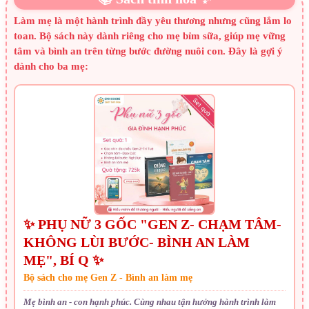
Làm mẹ là một hành trình đầy yêu thương nhưng cũng lắm lo
toan. Bộ sách này dành riêng cho mẹ bỉm sữa, giúp mẹ vững
tâm và bình an trên từng bước đường nuôi con. Đây là gợi ý
dành cho ba mẹ:
✨ PHỤ NỮ 3 GỐC "GEN Z- CHẠM TÂM-
KHÔNG LÙI BƯỚC- BÌNH AN LÀM
MẸ", BÍ Q ✨
Bộ sách cho mẹ Gen Z - Bình an làm mẹ
Mẹ bình an - con hạnh phúc. Cùng nhau tận hưởng hành trình làm