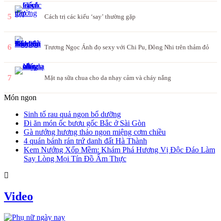
5
Cách trị các kiểu ‘say’ thường gặp
6
Trương Ngọc Ánh đọ sexy với Chi Pu, Đông Nhi trên thảm đỏ
7
Mặt nạ sữa chua cho da nhạy cảm và cháy nắng
Món ngon
Sinh tố rau quả ngon bổ dưỡng
Đi ăn món ốc bươu gốc Bắc ở Sài Gòn
Gà nướng hương thảo ngon miệng cơm chiều
4 quán bánh rán trứ danh đất Hà Thành
Kem Nướng Xốp Mềm: Khám Phá Hương Vị Độc Đáo Làm
Say Lòng Mọi Tín Đồ Ẩm Thực
Video