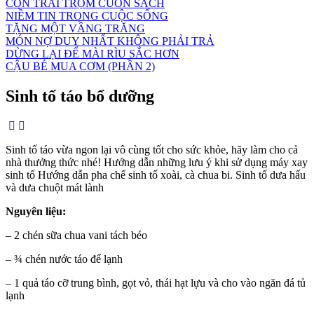
CON TRAI TRỘM CUỐN SÁCH
NIỀM TIN TRONG CUỘC SỐNG
TẶNG MỘT VẦNG TRĂNG
MÓN NỢ DUY NHẤT KHÔNG PHẢI TRẢ
DỪNG LẠI ĐỂ MÀI RÌU SẮC HƠN
CẬU BÉ MUA CƠM (PHẦN 2)
Sinh tố táo bổ dưỡng
Sinh tố táo vừa ngon lại vô cùng tốt cho sức khỏe, hãy làm cho cả
nhà thưởng thức nhé! Hướng dẫn những lưu ý khi sử dụng máy xay
sinh tố Hướng dẫn pha chế sinh tố xoài, cà chua bi. Sinh tố dưa hấu
và dưa chuột mát lành
Nguyên liệu:
– 2 chén sữa chua vani tách béo
– ¾ chén nước táo để lạnh
– 1 quả táo cỡ trung bình, gọt vỏ, thái hạt lựu và cho vào ngăn đá tủ
lạnh