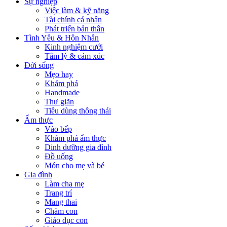
Sự nghiệp
Việc làm & kỹ năng
Tài chính cá nhân
Phát triển bản thân
Tình Yêu & Hôn Nhân
Kinh nghiệm cưới
Tâm lý & cảm xúc
Đời sống
Mẹo hay
Khám phá
Handmade
Thư giãn
Tiêu dùng thông thái
Ẩm thực
Vào bếp
Khám phá ẩm thực
Dinh dưỡng gia đình
Đồ uống
Món cho mẹ và bé
Gia đình
Làm cha mẹ
Trang trí
Mang thai
Chăm con
Giáo dục con