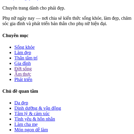
Chuyên trang dành cho phái đẹp.
Phụ nữ ngày nay — nơi chia sẻ kiến thức sống khỏe, làm đẹp, chăm
sóc gia đình và phát triển bản thân cho phụ nữ hiện đại.
Chuyên mục
Sống khỏe
Làm đẹp
Thân tâm trí
Gia đình
Đời sống
Ẩm thực
Phát triển
Chủ đề quan tâm
Da đẹp
Dinh dưỡng & vận động
Tâm lý & cảm xúc
Tình yêu & hôn nhân
Làm cha mẹ
Món ngon dễ làm