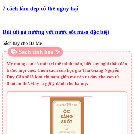
7 cách làm đẹp có thể nguy hại
Đùi tỏi gà nướng với nước sốt miso đặc biệt
Sách hay cho Ba Mẹ
📚 Sách tinh hoa ✨
Mẹ mong con có một trí tuệ minh mẫn, biết suy nghĩ thấu đáo
trước mọi việc. Cuốn sách của học giả Thu Giang Nguyễn
Duy Cần sẽ là kim chỉ nam giúp mẹ rèn tư duy cho con từ
thuở ấu thơ. Đây là gợi ý dành cho ba mẹ: