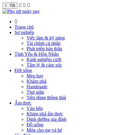
☾
Tối
Trang chủ
Sự nghiệp
Việc làm & kỹ năng
Tài chính cá nhân
Phát triển bản thân
Tình Yêu & Hôn Nhân
Kinh nghiệm cưới
Tâm lý & cảm xúc
Đời sống
Mẹo hay
Khám phá
Handmade
Thư giãn
Tiêu dùng thông thái
Ẩm thực
Vào bếp
Khám phá ẩm thực
Dinh dưỡng gia đình
Đồ uống
Món cho mẹ và bé