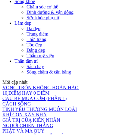
Sống khỏe
Chăm sóc cơ thể
Dinh dưỡng & vận động
Sức khỏe phụ nữ
Làm đẹp
Da đẹp
Trang điểm
Thời trang
Tóc đẹp
Dáng đẹp
Thẩm mỹ viện
Thân tâm trí
Sách hay
Sống chậm & cân bằng
Mới cập nhật
VÒNG TRÒN KHÔNG HOÀN HẢO
10 ĐIỂM HAY 0 ĐIỂM
CẬU BÉ MUA CƠM (PHẦN 1)
CÁCH SỐNG
TÌNH YÊU THƯƠNG MUÔN LOÀI
KHỈ CON XÂY NHÀ
GIÁ TRỊ CỦA KIÊN NHẪN
NGƯỜI CHIẾN THẮNG
PHẬT VÀ MA QUỶ