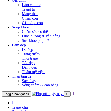
Gia đình
Làm cha mẹ
Trang trí
Mang thai
Chăm con
Giáo dục con
Sống khỏe
Chăm sóc cơ thể
Dinh dưỡng & vận động
Sức khỏe phụ nữ
Làm đẹp
Da đẹp
Trang điểm
Thời trang
Tóc đẹp
Dáng đẹp
Thẩm mỹ viện
Thân tâm trí
Sách hay
Sống chậm & cân bằng
Toggle navigation
☾
Trang chủ