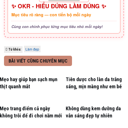
✨ OKR - HIỂU ĐÚNG LÀM ĐÚNG ✨
Mục tiêu rõ ràng — con tiến bộ mỗi ngày
Cùng con chinh phục từng mục tiêu nhỏ mỗi ngày!
Làm đẹp
Từ khóa:
BÀI VIẾT CÙNG CHUYÊN MỤC
Mẹo hay giúp bạn sạch mụn
Tiên dược cho làn da trắng
thịt quanh mắt
sáng, mịn màng như em bé
Mẹo trang điểm cả ngày
Không dùng kem dưỡng da
không trôi để đi chơi năm mới
vẫn sáng đẹp tự nhiên