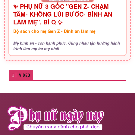
✨ PHỤ NỮ 3 GỐC "GEN Z- CHẠM
TÂM- KHÔNG LÙI BƯỚC- BÌNH AN
LÀM MẸ", BÍ Q ✨
Bộ sách cho mẹ Gen Z - Bình an làm mẹ
Mẹ bình an - con hạnh phúc. Cùng nhau tận hưởng hành
trình làm mẹ ba mẹ nhé!
VIDEO