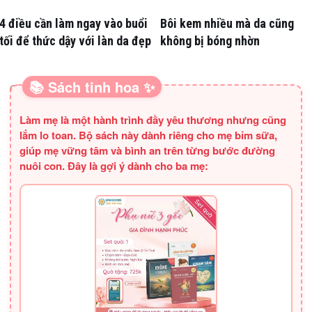
4 điều cần làm ngay vào buổi
Bôi kem nhiều mà da cũng
tối để thức dậy với làn da đẹp
không bị bóng nhờn
📚 Sách tinh hoa ✨
SÁCH HAY CHO BA MẸ
Làm mẹ là một hành trình đầy yêu thương nhưng cũng
lắm lo toan. Bộ sách này dành riêng cho mẹ bỉm sữa,
giúp mẹ vững tâm và bình an trên từng bước đường
nuôi con. Đây là gợi ý dành cho ba mẹ: