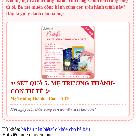
Khi mẹ học cách trưởng thành, con cũng sẽ lớn lên trong lòng
tử tế. Ba mẹ muốn đồng hành cùng con trên hành trình này?
Đây là gợi ý dành cho ba mẹ:
✨ SET QUÀ 5: MẸ TRƯỞNG THÀNH-
CON TỬ TẾ ✨
Mẹ Trưởng Thành – Con Tử Tế
Mỗi ngày một chút, cùng con trở nên tử tế hơn nhé!
Từ khóa:
bà bầu nên biết
sức khỏe cho bà bầu
Bài viết cùng chuyên mục