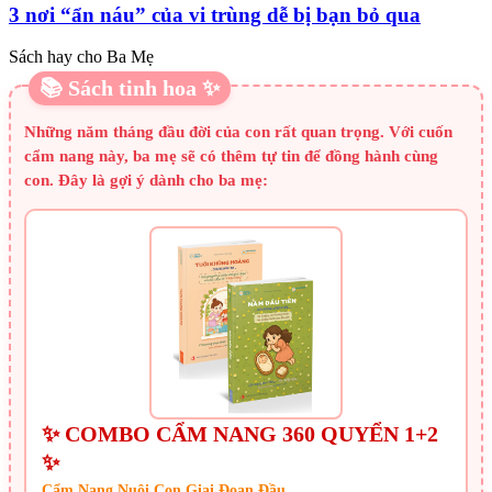
3 nơi “ẩn náu” của vi trùng dễ bị bạn bỏ qua
Sách hay cho Ba Mẹ
📚 Sách tinh hoa ✨
Những năm tháng đầu đời của con rất quan trọng. Với cuốn
cẩm nang này, ba mẹ sẽ có thêm tự tin để đồng hành cùng
con. Đây là gợi ý dành cho ba mẹ:
✨ COMBO CẨM NANG 360 QUYỂN 1+2
✨
Cẩm Nang Nuôi Con Giai Đoạn Đầu