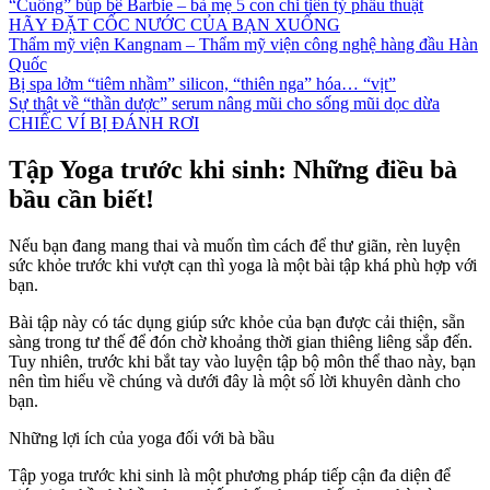
“Cuồng” búp bê Barbie – bà mẹ 5 con chi tiền tỷ phẫu thuật
HÃY ĐẶT CỐC NƯỚC CỦA BẠN XUỐNG
Thẩm mỹ viện Kangnam – Thẩm mỹ viện công nghệ hàng đầu Hàn
Quốc
Bị spa lởm “tiêm nhầm” silicon, “thiên nga” hóa… “vịt”
Sự thật về “thần dược” serum nâng mũi cho sống mũi dọc dừa
CHIẾC VÍ BỊ ĐÁNH RƠI
Tập Yoga trước khi sinh: Những điều bà
bầu cần biết!
Nếu bạn đang mang thai và muốn tìm cách để thư giãn, rèn luyện
sức khỏe trước khi vượt cạn thì yoga là một bài tập khá phù hợp với
bạn.
Bài tập này có tác dụng giúp sức khỏe của bạn được cải thiện, sẵn
sàng trong tư thế để đón chờ khoảng thời gian thiêng liêng sắp đến.
Tuy nhiên, trước khi bắt tay vào luyện tập bộ môn thể thao này, bạn
nên tìm hiểu về chúng và dưới đây là một số lời khuyên dành cho
bạn.
Những lợi ích của yoga đối với bà bầu
Tập yoga trước khi sinh là một phương pháp tiếp cận đa diện để