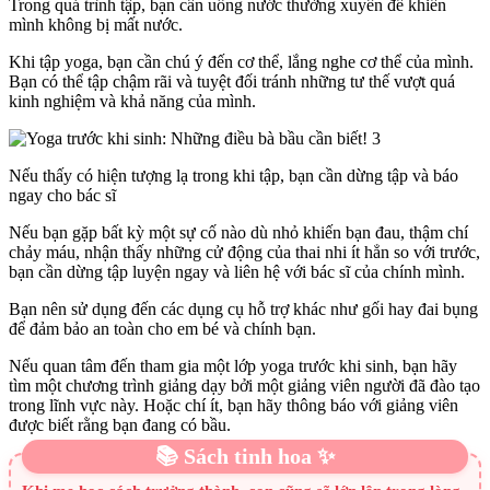
Trong quá trình tập, bạn cần uống nước thường xuyên để khiến
mình không bị mất nước.
Khi tập yoga, bạn cần chú ý đến cơ thể, lắng nghe cơ thể của mình.
Bạn có thể tập chậm rãi và tuyệt đối tránh những tư thế vượt quá
kinh nghiệm và khả năng của mình.
Nếu thấy có hiện tượng lạ trong khi tập, bạn cần dừng tập và báo
ngay cho bác sĩ
Nếu bạn gặp bất kỳ một sự cố nào dù nhỏ khiến bạn đau, thậm chí
chảy máu, nhận thấy những cử động của thai nhi ít hẳn so với trước,
bạn cần dừng tập luyện ngay và liên hệ với bác sĩ của chính mình.
Bạn nên sử dụng đến các dụng cụ hỗ trợ khác như gối hay đai bụng
để đảm bảo an toàn cho em bé và chính bạn.
Nếu quan tâm đến tham gia một lớp yoga trước khi sinh, bạn hãy
tìm một chương trình giảng dạy bởi một giảng viên người đã đào tạo
trong lĩnh vực này. Hoặc chí ít, bạn hãy thông báo với giảng viên
được biết rằng bạn đang có bầu.
📚 Sách tinh hoa ✨