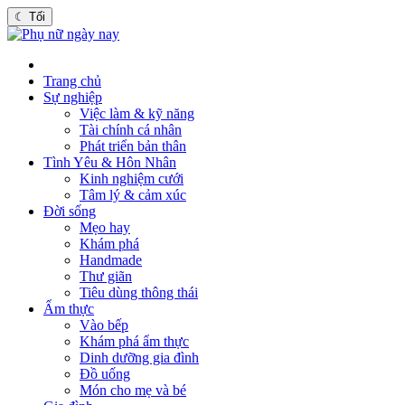
☾
Tối
Trang chủ
Sự nghiệp
Việc làm & kỹ năng
Tài chính cá nhân
Phát triển bản thân
Tình Yêu & Hôn Nhân
Kinh nghiệm cưới
Tâm lý & cảm xúc
Đời sống
Mẹo hay
Khám phá
Handmade
Thư giãn
Tiêu dùng thông thái
Ẩm thực
Vào bếp
Khám phá ẩm thực
Dinh dưỡng gia đình
Đồ uống
Món cho mẹ và bé