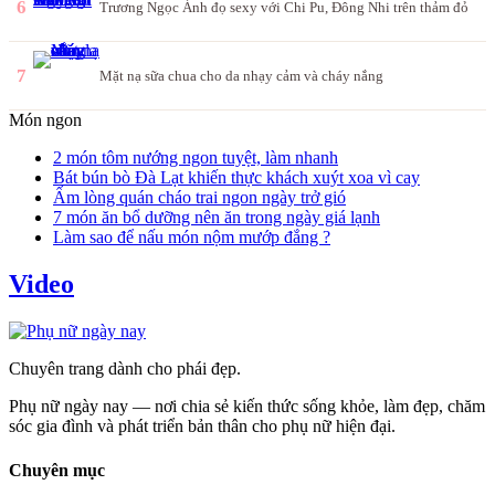
6
Trương Ngọc Ánh đọ sexy với Chi Pu, Đông Nhi trên thảm đỏ
7
Mặt nạ sữa chua cho da nhạy cảm và cháy nắng
Món ngon
2 món tôm nướng ngon tuyệt, làm nhanh
Bát bún bò Đà Lạt khiến thực khách xuýt xoa vì cay
Ấm lòng quán cháo trai ngon ngày trở gió
7 món ăn bổ dưỡng nên ăn trong ngày giá lạnh
Làm sao để nấu món nộm mướp đắng ?
Video
Chuyên trang dành cho phái đẹp.
Phụ nữ ngày nay — nơi chia sẻ kiến thức sống khỏe, làm đẹp, chăm
sóc gia đình và phát triển bản thân cho phụ nữ hiện đại.
Chuyên mục