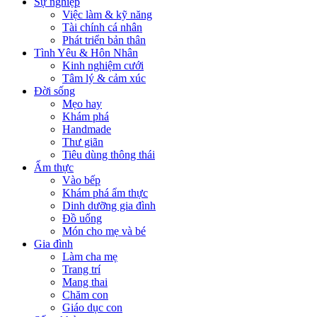
Sự nghiệp
Việc làm & kỹ năng
Tài chính cá nhân
Phát triển bản thân
Tình Yêu & Hôn Nhân
Kinh nghiệm cưới
Tâm lý & cảm xúc
Đời sống
Mẹo hay
Khám phá
Handmade
Thư giãn
Tiêu dùng thông thái
Ẩm thực
Vào bếp
Khám phá ẩm thực
Dinh dưỡng gia đình
Đồ uống
Món cho mẹ và bé
Gia đình
Làm cha mẹ
Trang trí
Mang thai
Chăm con
Giáo dục con