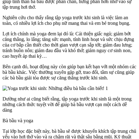
giúp tinh thần bà bầu được phấn chấn, hưng phấn hơn nhờ vào sự
tập trung hơi thở.
Nghiên cứu cho thấy rằng tập yoga trước khi sinh là việc làm an
toàn, có nhiều lợi ích cho phụ nữ mang thai và em bé trong bụng.
Lợi ích chính mà yoga đem lại đó là: Cải thiện giấc ngủ; giảm bớt
căng thẳng, lo lắng; tăng sức mạnh, tính linh hoạt và sức chịu đựng
của cơ bắp cần thiết cho thời gian vượt cạn sắp tới; giảm đau lưng;
tránh buồn nôn; giảm đau đầu và khó thở; giảm nguy cơ sinh non,
cao huyết áp thai kỳ…
Bên cạnh đó, hoạt động này còn giúp bạn kết bạn với một nhóm các
bà bầu khác. Việc thường xuyên gặp gỡ, trao đổi, tâm sự cũng giúp
các bà bầu giải tỏa được sự căng thẳng trước khi sinh.
Dường như ai cũng biết rằng, tập yoga trước khi sinh là một trong
những cách thức tuyệt vời để giúp bà bầu vượt cạn một cách dễ
dàng
Bà bầu và yoga
Tại lớp học đặc biệt này, bà bầu sẽ được khuyến khích tập trung chủ
yếu vào hơi thở vào và ra chậm rãi và thật sâu bằng mũi. Kỹ thuật