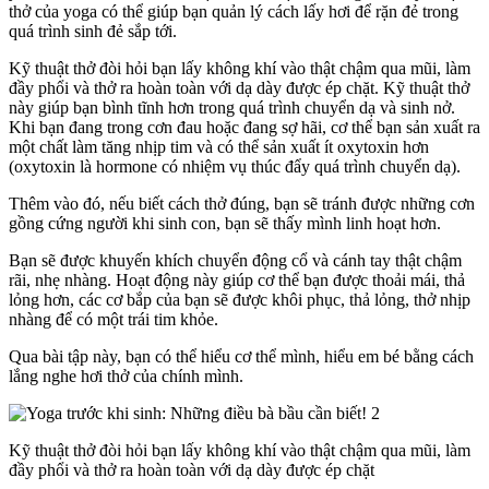
thở của yoga có thể giúp bạn quản lý cách lấy hơi để rặn đẻ trong
quá trình sinh đẻ sắp tới.
Kỹ thuật thở đòi hỏi bạn lấy không khí vào thật chậm qua mũi, làm
đầy phổi và thở ra hoàn toàn với dạ dày được ép chặt. Kỹ thuật thở
này giúp bạn bình tĩnh hơn trong quá trình chuyển dạ và sinh nở.
Khi bạn đang trong cơn đau hoặc đang sợ hãi, cơ thể bạn sản xuất ra
một chất làm tăng nhịp tim và có thể sản xuất ít oxytoxin hơn
(oxytoxin là hormone có nhiệm vụ thúc đẩy quá trình chuyển dạ).
Thêm vào đó, nếu biết cách thở đúng, bạn sẽ tránh được những cơn
gồng cứng người khi sinh con, bạn sẽ thấy mình linh hoạt hơn.
Bạn sẽ được khuyến khích chuyển động cổ và cánh tay thật chậm
rãi, nhẹ nhàng. Hoạt động này giúp cơ thể bạn được thoải mái, thả
lỏng hơn, các cơ bắp của bạn sẽ được khôi phục, thả lỏng, thở nhịp
nhàng để có một trái tim khỏe.
Qua bài tập này, bạn có thể hiểu cơ thể mình, hiểu em bé bằng cách
lắng nghe hơi thở của chính mình.
Kỹ thuật thở đòi hỏi bạn lấy không khí vào thật chậm qua mũi, làm
đầy phổi và thở ra hoàn toàn với dạ dày được ép chặt