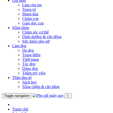
Gia đình
Làm cha mẹ
Trang trí
Mang thai
Chăm con
Giáo dục con
Sống khỏe
Chăm sóc cơ thể
Dinh dưỡng & vận động
Sức khỏe phụ nữ
Làm đẹp
Da đẹp
Trang điểm
Thời trang
Tóc đẹp
Dáng đẹp
Thẩm mỹ viện
Thân tâm trí
Sách hay
Sống chậm & cân bằng
Toggle navigation
☾
Trang chủ