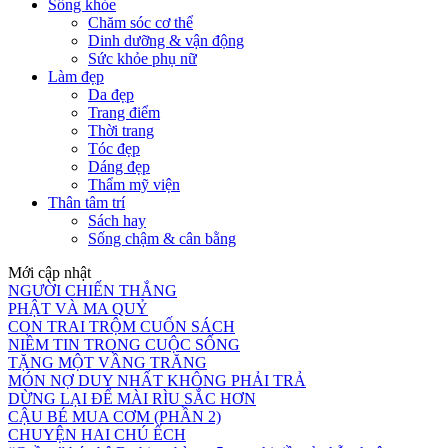
Sống khỏe
Chăm sóc cơ thể
Dinh dưỡng & vận động
Sức khỏe phụ nữ
Làm đẹp
Da đẹp
Trang điểm
Thời trang
Tóc đẹp
Dáng đẹp
Thẩm mỹ viện
Thân tâm trí
Sách hay
Sống chậm & cân bằng
Mới cập nhật
NGƯỜI CHIẾN THẮNG
PHẬT VÀ MA QUỶ
CON TRAI TRỘM CUỐN SÁCH
NIỀM TIN TRONG CUỘC SỐNG
TẶNG MỘT VẦNG TRĂNG
MÓN NỢ DUY NHẤT KHÔNG PHẢI TRẢ
DỪNG LẠI ĐỂ MÀI RÌU SẮC HƠN
CẬU BÉ MUA CƠM (PHẦN 2)
CHUYỆN HAI CHÚ ẾCH