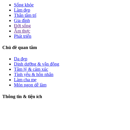
Sống khỏe
Làm đẹp
Thân tâm trí
Gia đình
Đời sống
Ẩm thực
Phát triển
Chủ đề quan tâm
Da đẹp
Dinh dưỡng & vận động
Tâm lý & cảm xúc
Tình yêu & hôn nhân
Làm cha mẹ
Món ngon dễ làm
Thông tin & tiện ích
Giới thiệu
Liên hệ
Chính sách bảo mật
Điều khoản sử dụng
Gửi bài cộng tác