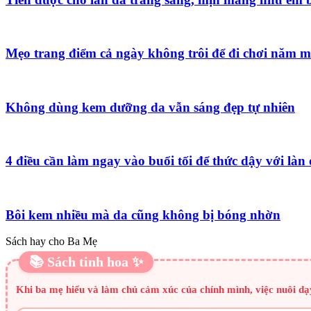
Mẹo trang điểm cả ngày không trôi để đi chơi năm m
Không dùng kem dưỡng da vẫn sáng đẹp tự nhiên
4 điều cần làm ngay vào buổi tối để thức dậy với làn
Bôi kem nhiều mà da cũng không bị bóng nhờn
Sách hay cho Ba Mẹ
📚 Sách tinh hoa ✨
Khi ba mẹ hiểu và làm chủ cảm xúc của chính mình, việc nuôi dạ