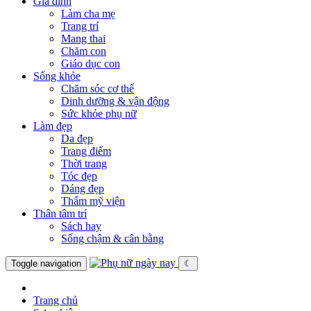
Gia đình
Làm cha mẹ
Trang trí
Mang thai
Chăm con
Giáo dục con
Sống khỏe
Chăm sóc cơ thể
Dinh dưỡng & vận động
Sức khỏe phụ nữ
Làm đẹp
Da đẹp
Trang điểm
Thời trang
Tóc đẹp
Dáng đẹp
Thẩm mỹ viện
Thân tâm trí
Sách hay
Sống chậm & cân bằng
Toggle navigation
☾
Trang chủ