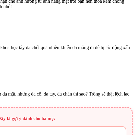
hạn chế ảnh hưởng từ ánh nắng mặt trời bạn nên thoa kem chống
h nhé!
à khoa học tẩy da chết quá nhiều khiến da mỏng đi dễ bị tác động xấu
a mặt, nhưng da cổ, da tay, da chân thì sao? Trông sẽ thật lệch lạc
ây là gợi ý dành cho ba mẹ: