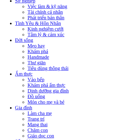
Sự nghiệp
Việc làm & kỹ năng
Tài chính cá nhân
Phát triển bản thân
Tình Yêu & Hôn Nhân
Kinh nghiệm cưới
Tâm lý & cảm xúc
Đời sống
Mẹo hay
Khám phá
Handmade
Thư giãn
Tiêu dùng thông thái
Ẩm thực
Vào bếp
Khám phá ẩm thực
Dinh dưỡng gia đình
Đồ uống
Món cho mẹ và bé
Gia đình
Làm cha mẹ
Trang trí
Mang thai
Chăm con
Giáo dục con