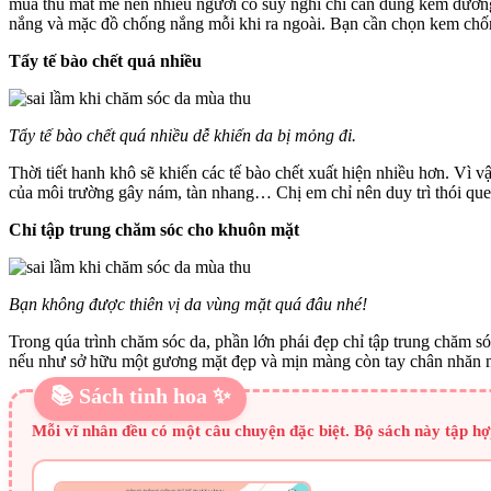
mùa thu mát mẻ nên nhiều người có suy nghĩ chỉ cần dùng kem dưỡn
nắng và mặc đồ chống nắng mỗi khi ra ngoài. Bạn cần chọn kem chố
Tẩy tế bào chết quá nhiều
Tẩy tế bào chết quá nhiều dễ khiến da bị mỏng đi.
Thời tiết hanh khô sẽ khiến các tế bào chết xuất hiện nhiều hơn. Vì v
của môi trường gây nám, tàn nhang… Chị em chỉ nên duy trì thói quen 
Chỉ tập trung chăm sóc cho khuôn mặt
Bạn không được thiên vị da vùng mặt quá đâu nhé!
Trong qúa trình chăm sóc da, phần lớn phái đẹp chỉ tập trung chăm s
nếu như sở hữu một gương mặt đẹp và mịn màng còn tay chân nhăn 
📚 Sách tinh hoa ✨
Mỗi vĩ nhân đều có một câu chuyện đặc biệt. Bộ sách này tập h