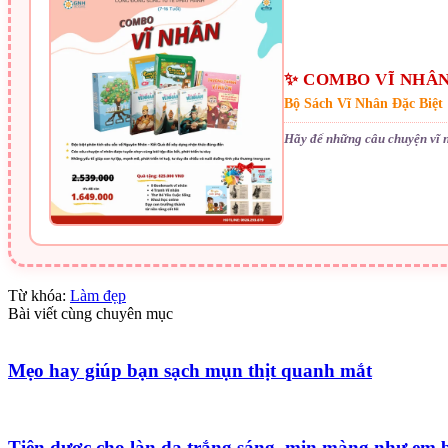
✨ COMBO VĨ NHÂN
Bộ Sách Vĩ Nhân Đặc Biệt
Hãy để những câu chuyện vĩ 
Từ khóa:
Làm đẹp
Bài viết cùng chuyên mục
Mẹo hay giúp bạn sạch mụn thịt quanh mắt
Tiên dược cho làn da trắng sáng, mịn màng như em 