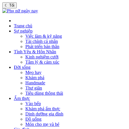
☾
Tối
Trang chủ
Sự nghiệp
Việc làm & kỹ năng
Tài chính cá nhân
Phát triển bản thân
Tình Yêu & Hôn Nhân
Kinh nghiệm cưới
Tâm lý & cảm xúc
Đời sống
Mẹo hay
Khám phá
Handmade
Thư giãn
Tiêu dùng thông thái
Ẩm thực
Vào bếp
Khám phá ẩm thực
Dinh dưỡng gia đình
Đồ uống
Món cho mẹ và bé