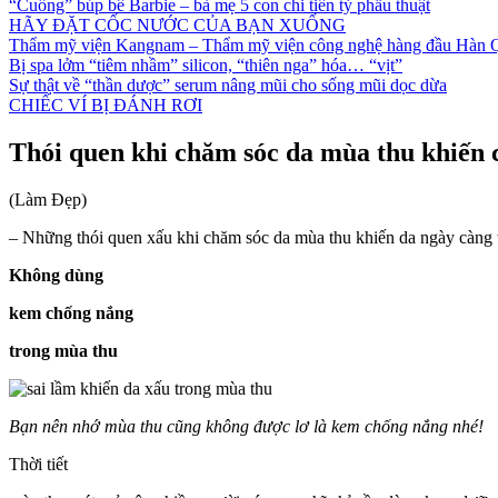
“Cuồng” búp bê Barbie – bà mẹ 5 con chi tiền tỷ phẫu thuật
HÃY ĐẶT CỐC NƯỚC CỦA BẠN XUỐNG
Thẩm mỹ viện Kangnam – Thẩm mỹ viện công nghệ hàng đầu Hàn 
Bị spa lởm “tiêm nhầm” silicon, “thiên nga” hóa… “vịt”
Sự thật về “thần dược” serum nâng mũi cho sống mũi dọc dừa
CHIẾC VÍ BỊ ĐÁNH RƠI
Thói quen khi chăm sóc da mùa thu khiến 
(Làm Đẹp)
– Những thói quen xấu khi chăm sóc da mùa thu khiến da ngày càng t
Không dùng
kem chống nắng
trong mùa thu
Bạn nên nhớ mùa thu cũng không được lơ là kem chống nắng nhé!
Thời tiết