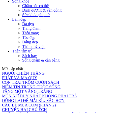
Sống khỏe
Chăm sóc cơ thể
Dinh dưỡng & vận động
Sức khỏe phụ nữ
Làm đẹp
Da đẹp
Trang điểm
Thời trang
Tóc đẹp
Dáng đẹp
Thẩm mỹ viện
Thân tâm trí
Sách hay
Sống chậm & cân bằng
Mới cập nhật
NGƯỜI CHIẾN THẮNG
PHẬT VÀ MA QUỶ
CON TRAI TRỘM CUỐN SÁCH
NIỀM TIN TRONG CUỘC SỐNG
TẶNG MỘT VẦNG TRĂNG
MÓN NỢ DUY NHẤT KHÔNG PHẢI TRẢ
DỪNG LẠI ĐỂ MÀI RÌU SẮC HƠN
CẬU BÉ MUA CƠM (PHẦN 2)
CHUYỆN HAI CHÚ ẾCH