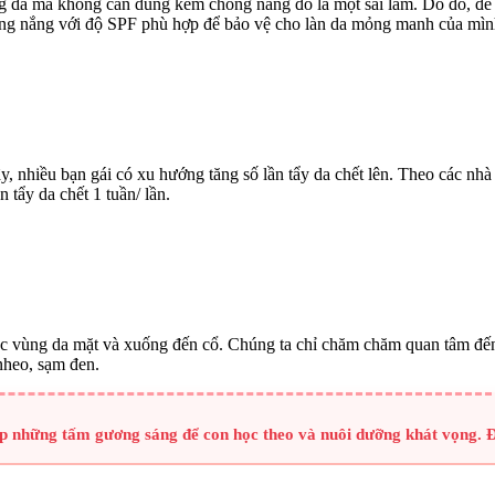
g da mà không cần dùng kem chống nắng đó là một sai lầm. Do đó, để 
ng nắng với độ SPF phù hợp để bảo vệ cho làn da mỏng manh của mìn
ậy, nhiều bạn gái có xu hướng tăng số lần tẩy da chết lên. Theo các nh
tẩy da chết 1 tuần/ lần.
óc vùng da mặt và xuống đến cổ. Chúng ta chỉ chăm chăm quan tâm đến d
nheo, sạm đen.
ợp những tấm gương sáng để con học theo và nuôi dưỡng khát vọng. Đ