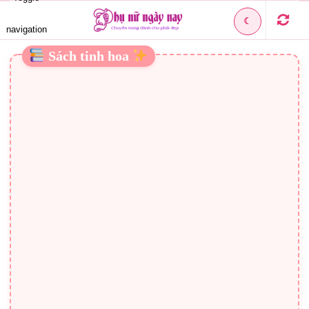
☾
navigation
Sách tinh hoa
TRANG ĐIỂM MẮT THEO KIỂU HÀN QUỐC
ĐẸP NHẤT CHO PHÁI NỮ
(Làm Đẹp)
– Ngoài phong cách ăn mặc, trang điểm mắt luôn được các
bạn nữ quan tâm.
Với phong cách tự nhiên đơn giản, các cô nàng Hàn Quốc
luôn được chú ý không chỉ ở
cách ăn