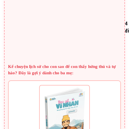
m
c
n
k
4
tr
đ
đ
c
c
l
n
n
SÁCH HAY CHO BA MẸ
m
v
b
Kể chuyện lịch sử cho con sao để con thấy hứng thú và tự
hào? Đây là gợi ý dành cho ba mẹ:
t
t
d
v
l
đ