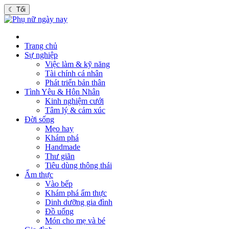
☾
Tối
Trang chủ
Sự nghiệp
Việc làm & kỹ năng
Tài chính cá nhân
Phát triển bản thân
Tình Yêu & Hôn Nhân
Kinh nghiệm cưới
Tâm lý & cảm xúc
Đời sống
Mẹo hay
Khám phá
Handmade
Thư giãn
Tiêu dùng thông thái
Ẩm thực
Vào bếp
Khám phá ẩm thực
Dinh dưỡng gia đình
Đồ uống
Món cho mẹ và bé