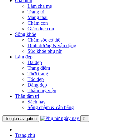
Gia đình
Làm cha mẹ
Trang trí
Mang thai
Chăm con
Giáo dục con
Sống khỏe
Chăm sóc cơ thể
Dinh dưỡng & vận động
Sức khỏe phụ nữ
Làm đẹp
Da đẹp
Trang điểm
Thời trang
Tóc đẹp
Dáng đẹp
Thẩm mỹ viện
Thân tâm trí
Sách hay
Sống chậm & cân bằng
Toggle navigation
☾
Trang chủ