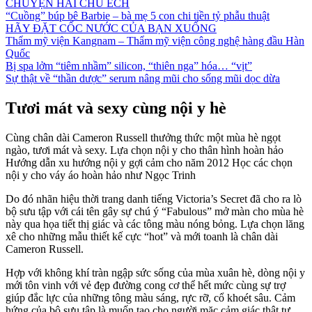
CHUYỆN HAI CHÚ ẾCH
“Cuồng” búp bê Barbie – bà mẹ 5 con chi tiền tỷ phẫu thuật
HÃY ĐẶT CỐC NƯỚC CỦA BẠN XUỐNG
Thẩm mỹ viện Kangnam – Thẩm mỹ viện công nghệ hàng đầu Hàn
Quốc
Bị spa lởm “tiêm nhầm” silicon, “thiên nga” hóa… “vịt”
Sự thật về “thần dược” serum nâng mũi cho sống mũi dọc dừa
Tươi mát và sexy cùng nội y hè
Cùng chân dài Cameron Russell thưởng thức một mùa hè ngọt
ngào, tươi mát và sexy. Lựa chọn nội y cho thân hình hoàn hảo
Hướng dẫn xu hướng nội y gợi cảm cho năm 2012 Học các chọn
nội y cho váy áo hoàn hảo như Ngọc Trinh
Do đó nhãn hiệu thời trang danh tiếng Victoria’s Secret đã cho ra lò
bộ sưu tập với cái tên gây sự chú ý “Fabulous” mở màn cho mùa hè
này qua họa tiết thị giác và các tông màu nóng bỏng. Lựa chọn lăng
xê cho những mẫu thiết kế cực “hot” và mới toanh là chân dài
Cameron Russell.
Hợp với không khí tràn ngập sức sống của mùa xuân hè, dòng nội y
mới tôn vinh với vẻ đẹp đường cong cơ thể hết mức cùng sự trợ
giúp đắc lực của những tông màu sáng, rực rỡ, cổ khoét sâu. Cảm
hứng của bộ sưu tập là muốn tạo cho người mặc cảm giác thật tự