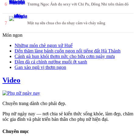
6
Trương Ngọc Ánh đọ sexy với Chi Pu, Đông Nhi trên thảm đỏ
7
Mặt nạ sữa chua cho da nhạy cảm và cháy nắng
Món ngon
Những món chè ngon xứ Huế
Đến thăm làng bánh cuốn ngon nổi tiếng đất Hà Thành
Cánh gà hun khói thơm nức cho bữa cơm ngày mưa
Đậm đà cá chình nướng muối ớt xanh
Gan xào ngũ vị thơm ngon
Video
Chuyên trang dành cho phái đẹp.
Phụ nữ ngày nay — nơi chia sẻ kiến thức sống khỏe, làm đẹp, chăm
sóc gia đình và phát triển bản thân cho phụ nữ hiện đại.
Chuyên mục