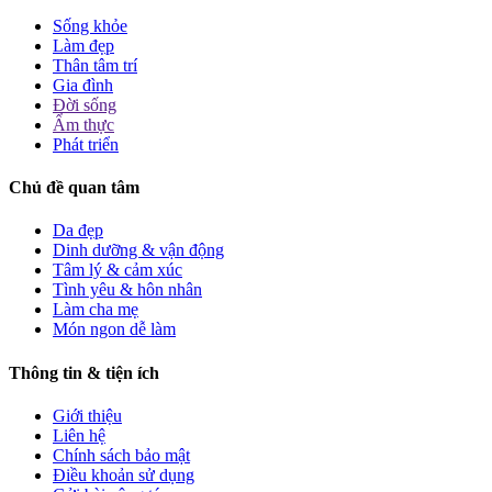
Sống khỏe
Làm đẹp
Thân tâm trí
Gia đình
Đời sống
Ẩm thực
Phát triển
Chủ đề quan tâm
Da đẹp
Dinh dưỡng & vận động
Tâm lý & cảm xúc
Tình yêu & hôn nhân
Làm cha mẹ
Món ngon dễ làm
Thông tin & tiện ích
Giới thiệu
Liên hệ
Chính sách bảo mật
Điều khoản sử dụng