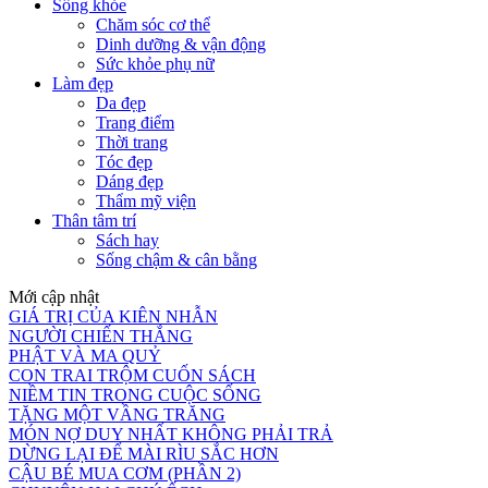
Sống khỏe
Chăm sóc cơ thể
Dinh dưỡng & vận động
Sức khỏe phụ nữ
Làm đẹp
Da đẹp
Trang điểm
Thời trang
Tóc đẹp
Dáng đẹp
Thẩm mỹ viện
Thân tâm trí
Sách hay
Sống chậm & cân bằng
Mới cập nhật
GIÁ TRỊ CỦA KIÊN NHẪN
NGƯỜI CHIẾN THẮNG
PHẬT VÀ MA QUỶ
CON TRAI TRỘM CUỐN SÁCH
NIỀM TIN TRONG CUỘC SỐNG
TẶNG MỘT VẦNG TRĂNG
MÓN NỢ DUY NHẤT KHÔNG PHẢI TRẢ
DỪNG LẠI ĐỂ MÀI RÌU SẮC HƠN
CẬU BÉ MUA CƠM (PHẦN 2)