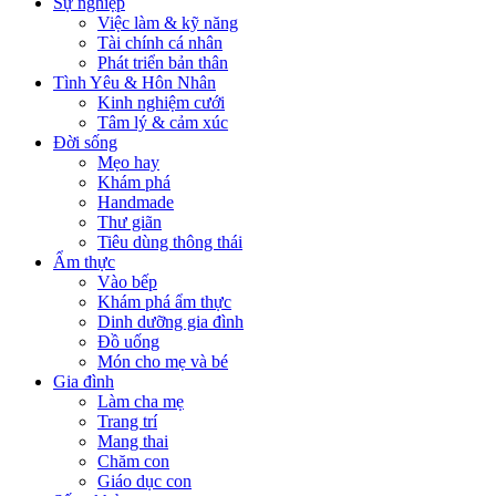
Sự nghiệp
Việc làm & kỹ năng
Tài chính cá nhân
Phát triển bản thân
Tình Yêu & Hôn Nhân
Kinh nghiệm cưới
Tâm lý & cảm xúc
Đời sống
Mẹo hay
Khám phá
Handmade
Thư giãn
Tiêu dùng thông thái
Ẩm thực
Vào bếp
Khám phá ẩm thực
Dinh dưỡng gia đình
Đồ uống
Món cho mẹ và bé
Gia đình
Làm cha mẹ
Trang trí
Mang thai
Chăm con
Giáo dục con