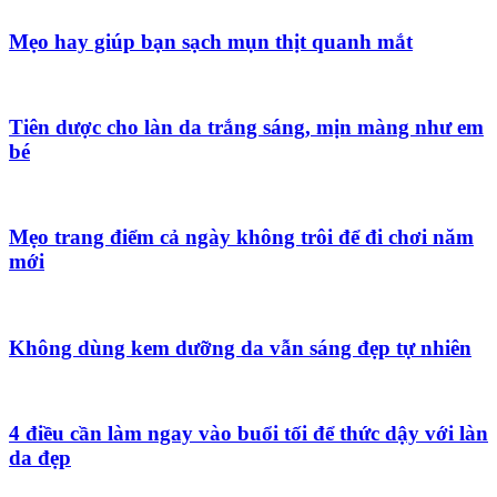
Mẹo hay giúp bạn sạch mụn thịt quanh mắt
Tiên dược cho làn da trắng sáng, mịn màng như em
bé
Mẹo trang điểm cả ngày không trôi để đi chơi năm
mới
Không dùng kem dưỡng da vẫn sáng đẹp tự nhiên
4 điều cần làm ngay vào buổi tối để thức dậy với làn
da đẹp