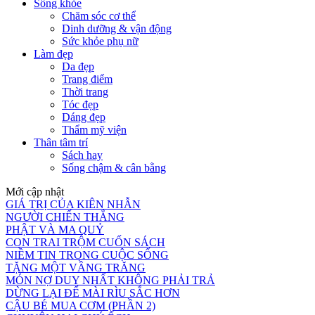
Sống khỏe
Chăm sóc cơ thể
Dinh dưỡng & vận động
Sức khỏe phụ nữ
Làm đẹp
Da đẹp
Trang điểm
Thời trang
Tóc đẹp
Dáng đẹp
Thẩm mỹ viện
Thân tâm trí
Sách hay
Sống chậm & cân bằng
Mới cập nhật
GIÁ TRỊ CỦA KIÊN NHẪN
NGƯỜI CHIẾN THẮNG
PHẬT VÀ MA QUỶ
CON TRAI TRỘM CUỐN SÁCH
NIỀM TIN TRONG CUỘC SỐNG
TẶNG MỘT VẦNG TRĂNG
MÓN NỢ DUY NHẤT KHÔNG PHẢI TRẢ
DỪNG LẠI ĐỂ MÀI RÌU SẮC HƠN
CẬU BÉ MUA CƠM (PHẦN 2)