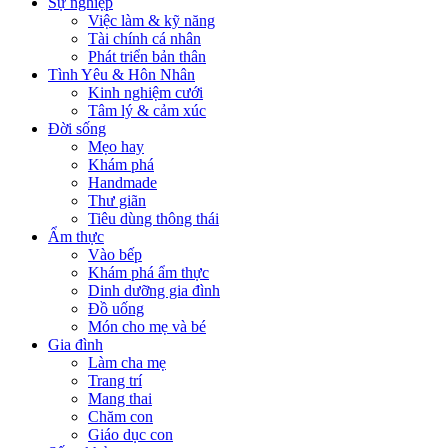
Sự nghiệp
Việc làm & kỹ năng
Tài chính cá nhân
Phát triển bản thân
Tình Yêu & Hôn Nhân
Kinh nghiệm cưới
Tâm lý & cảm xúc
Đời sống
Mẹo hay
Khám phá
Handmade
Thư giãn
Tiêu dùng thông thái
Ẩm thực
Vào bếp
Khám phá ẩm thực
Dinh dưỡng gia đình
Đồ uống
Món cho mẹ và bé
Gia đình
Làm cha mẹ
Trang trí
Mang thai
Chăm con
Giáo dục con