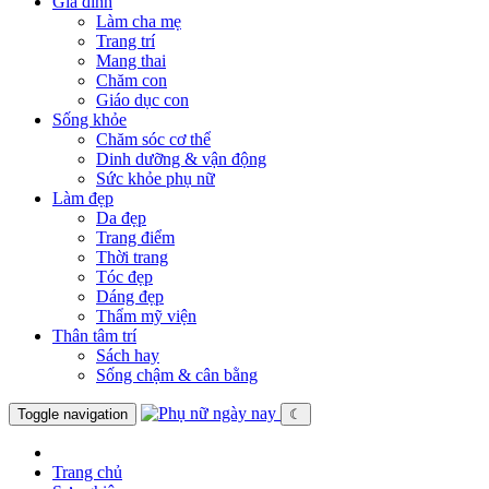
Gia đình
Làm cha mẹ
Trang trí
Mang thai
Chăm con
Giáo dục con
Sống khỏe
Chăm sóc cơ thể
Dinh dưỡng & vận động
Sức khỏe phụ nữ
Làm đẹp
Da đẹp
Trang điểm
Thời trang
Tóc đẹp
Dáng đẹp
Thẩm mỹ viện
Thân tâm trí
Sách hay
Sống chậm & cân bằng
Toggle navigation
☾
Trang chủ