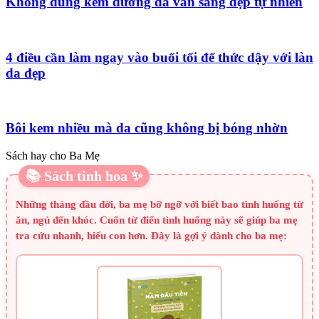
Không dùng kem dưỡng da vẫn sáng đẹp tự nhiên
4 điều cần làm ngay vào buổi tối để thức dậy với làn
da đẹp
Bôi kem nhiều mà da cũng không bị bóng nhờn
Sách hay cho Ba Mẹ
📚 Sách tinh hoa ✨
Những tháng đầu đời, ba mẹ bỡ ngỡ với biết bao tình huống từ
ăn, ngủ đến khóc. Cuốn từ điển tình huống này sẽ giúp ba mẹ
tra cứu nhanh, hiểu con hơn. Đây là gợi ý dành cho ba mẹ: