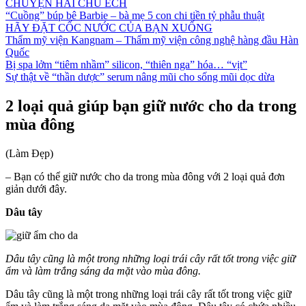
CHUYỆN HAI CHÚ ẾCH
“Cuồng” búp bê Barbie – bà mẹ 5 con chi tiền tỷ phẫu thuật
HÃY ĐẶT CỐC NƯỚC CỦA BẠN XUỐNG
Thẩm mỹ viện Kangnam – Thẩm mỹ viện công nghệ hàng đầu Hàn
Quốc
Bị spa lởm “tiêm nhầm” silicon, “thiên nga” hóa… “vịt”
Sự thật về “thần dược” serum nâng mũi cho sống mũi dọc dừa
2 loại quả giúp bạn giữ nước cho da trong
mùa đông
(Làm Đẹp)
– Bạn có thể giữ nước cho da trong mùa đông với 2 loại quả đơn
giản dưới đây.
Dâu tây
Dâu tây cũng là một trong những loại trái cây rất tốt trong việc giữ
ẩm và làm trắng sáng da mặt vào mùa đông.
Dâu tây cũng là một trong những loại trái cây rất tốt trong việc giữ