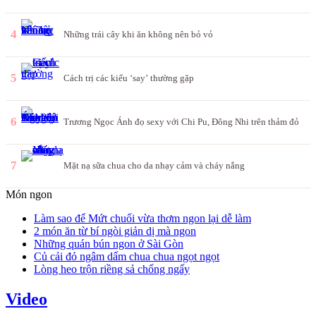
4
Những trái cây khi ăn không nên bỏ vỏ
5
Cách trị các kiểu ‘say’ thường gặp
6
Trương Ngọc Ánh đọ sexy với Chi Pu, Đông Nhi trên thảm đỏ
7
Mặt nạ sữa chua cho da nhạy cảm và cháy nắng
Món ngon
Làm sao để Mứt chuối vừa thơm ngon lại dễ làm
2 món ăn từ bí ngòi giản dị mà ngon
Những quán bún ngon ở Sài Gòn
Củ cải đỏ ngâm dấm chua chua ngọt ngọt
Lòng heo trộn riềng sả chống ngấy
Video