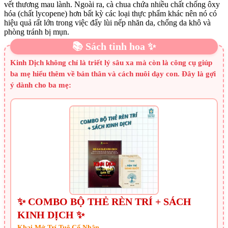
vết thương mau lành. Ngoài ra, cà chua chứa nhiều chất chống ôxy
hóa (chất lycopene) hơn bất kỳ các loại thực phẩm khác nên nó có
hiệu quả rất lớn trong việc đẩy lùi nếp nhăn da, chống da khô và
phòng tránh bị mụn.
📚 Sách tinh hoa ✨
Kinh Dịch không chỉ là triết lý sâu xa mà còn là công cụ giúp
ba mẹ hiểu thêm về bản thân và cách nuôi dạy con. Đây là gợi
ý dành cho ba mẹ:
✨ COMBO BỘ THẺ RÈN TRÍ + SÁCH
KINH DỊCH ✨
Khai Mở Trí Tuệ Cổ Nhân