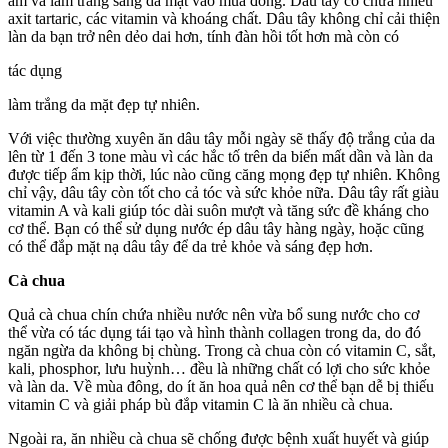
ẩm và làm trắng sáng da mặt vào mùa đông. Dâu tây có chứa nhiều
axit tartaric, các vitamin và khoáng chất. Dâu tây không chỉ cải thiện
làn da bạn trở nên dẻo dai hơn, tính đàn hồi tốt hơn mà còn có
tác dụng
làm trắng da mặt đẹp tự nhiên.
Với việc thường xuyên ăn dâu tây mỗi ngày sẽ thấy độ trắng của da
lên từ 1 đến 3 tone màu vì các hắc tố trên da biến mất dần và làn da
được tiếp ẩm kịp thời, lúc nào cũng căng mọng đẹp tự nhiên. Không
chỉ vậy, dâu tây còn tốt cho cả tóc và sức khỏe nữa. Dâu tây rất giàu
vitamin A và kali giúp tóc dài suôn mượt và tăng sức đề kháng cho
cơ thể. Bạn có thể sử dụng nước ép dâu tây hàng ngày, hoặc cũng
có thể đắp mặt nạ dâu tây để da trẻ khỏe và sáng đẹp hơn.
Cà chua
Quả cà chua chín chứa nhiều nước nên vừa bổ sung nước cho cơ
thể vừa có tác dụng tái tạo và hình thành collagen trong da, do đó
ngăn ngừa da không bị chùng. Trong cà chua còn có vitamin C, sắt,
kali, phosphor, lưu huỳnh… đều là những chất có lợi cho sức khỏe
và làn da. Về mùa đông, do ít ăn hoa quả nên cơ thể bạn dễ bị thiếu
vitamin C và giải pháp bù đắp vitamin C là ăn nhiều cà chua.
Ngoài ra, ăn nhiều cà chua sẽ chống được bệnh xuất huyết và giúp