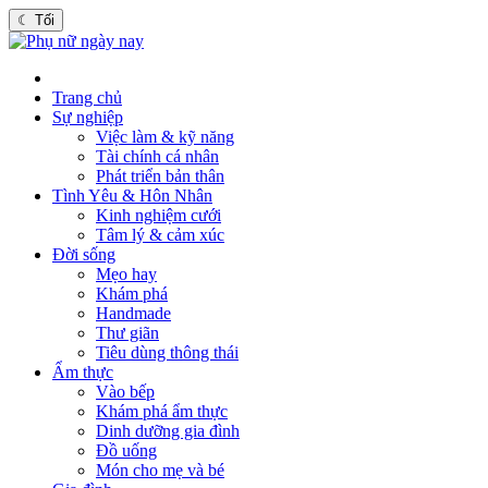
☾
Tối
Trang chủ
Sự nghiệp
Việc làm & kỹ năng
Tài chính cá nhân
Phát triển bản thân
Tình Yêu & Hôn Nhân
Kinh nghiệm cưới
Tâm lý & cảm xúc
Đời sống
Mẹo hay
Khám phá
Handmade
Thư giãn
Tiêu dùng thông thái
Ẩm thực
Vào bếp
Khám phá ẩm thực
Dinh dưỡng gia đình
Đồ uống
Món cho mẹ và bé