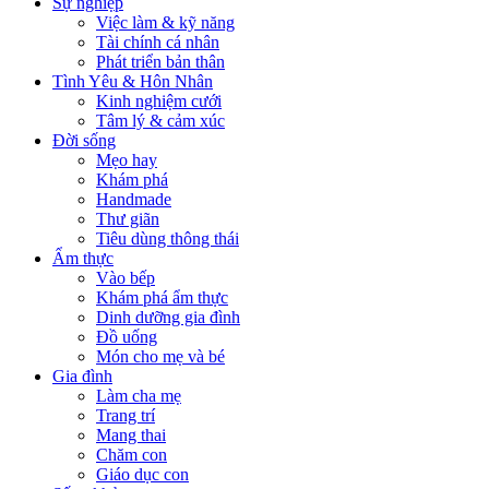
Sự nghiệp
Việc làm & kỹ năng
Tài chính cá nhân
Phát triển bản thân
Tình Yêu & Hôn Nhân
Kinh nghiệm cưới
Tâm lý & cảm xúc
Đời sống
Mẹo hay
Khám phá
Handmade
Thư giãn
Tiêu dùng thông thái
Ẩm thực
Vào bếp
Khám phá ẩm thực
Dinh dưỡng gia đình
Đồ uống
Món cho mẹ và bé
Gia đình
Làm cha mẹ
Trang trí
Mang thai
Chăm con
Giáo dục con