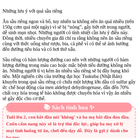
Những lưu ý với quả sầu riêng
Ăn sầu riêng ngon và bổ, tuy nhiên ta không nên ăn quá nhiều (trên
150g cơm quả một ngày) vì sẽ bị “nóng”, gây bứt rứt trong người,
dễ sinh mụn nhọt. Những người có tính nhiệt cần lưu ý điều này.
Đồng thời, nhiều chuyên gia đã chỉ ra rằng không nên ăn sầu riêng
cùng với thức uống như rượu, bia, cà phê vì có thể sẽ ảnh hưởng
đến đường tiêu hóa và có hơi thở xấu.
Sầu riêng có hàm lượng đường cao nên với những người có hàm
lượng đường trong máu cao hoặc mắc bệnh tiểu đường không nên
ăn. Những người tì vị kém ăn nhiều sầu riêng sẽ bị đầy bụng khó
tiêu. Một nghiên cứu của trường đại học Tsukuba (Nhật Bản)
khuyến trong quả sầu riêng có chứa một lượng lớn dầu có sulfur gây
ức chế hoạt động của men aldehyd dehydrogenase, dẫn đến 70%
chất oxy hóa trong tế bào không được chuyển hóa vì vậy ăn nhiều
sẽ gây độc cho cơ thể.
📚 Sách tinh hoa ✨
Tuổi lên 2, con bắt đầu nói 'không' và ba mẹ bắt đầu đau đầu.
Cuốn cẩm nang này sẽ là trợ thủ đắc lực, giúp ba mẹ xử lý
mọi tình huống từ ăn, chơi đến dạy dỗ. Đây là gợi ý dành cho
ba mẹ: