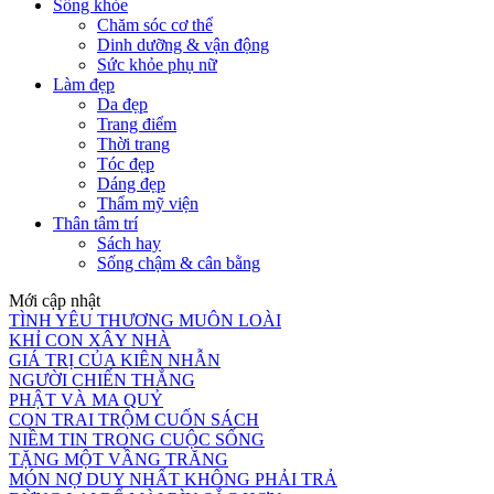
Sống khỏe
Chăm sóc cơ thể
Dinh dưỡng & vận động
Sức khỏe phụ nữ
Làm đẹp
Da đẹp
Trang điểm
Thời trang
Tóc đẹp
Dáng đẹp
Thẩm mỹ viện
Thân tâm trí
Sách hay
Sống chậm & cân bằng
Mới cập nhật
TÌNH YÊU THƯƠNG MUÔN LOÀI
KHỈ CON XÂY NHÀ
GIÁ TRỊ CỦA KIÊN NHẪN
NGƯỜI CHIẾN THẮNG
PHẬT VÀ MA QUỶ
CON TRAI TRỘM CUỐN SÁCH
NIỀM TIN TRONG CUỘC SỐNG
TẶNG MỘT VẦNG TRĂNG
MÓN NỢ DUY NHẤT KHÔNG PHẢI TRẢ