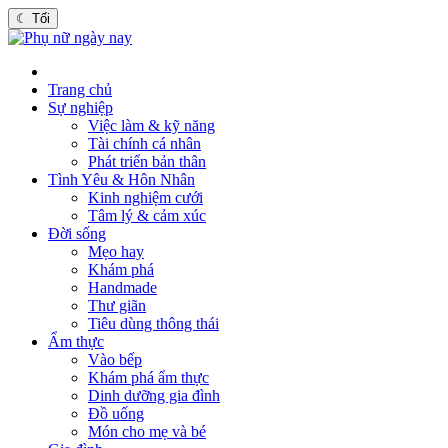
☾
Tối
Trang chủ
Sự nghiệp
Việc làm & kỹ năng
Tài chính cá nhân
Phát triển bản thân
Tình Yêu & Hôn Nhân
Kinh nghiệm cưới
Tâm lý & cảm xúc
Đời sống
Mẹo hay
Khám phá
Handmade
Thư giãn
Tiêu dùng thông thái
Ẩm thực
Vào bếp
Khám phá ẩm thực
Dinh dưỡng gia đình
Đồ uống
Món cho mẹ và bé