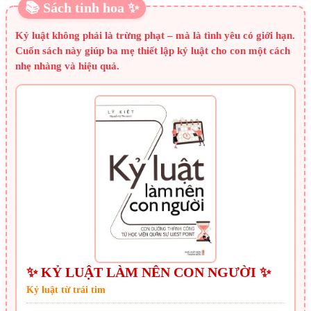
📚 Sách tinh hoa ✨
Kỷ luật không phải là trừng phạt – mà là tình yêu có giới hạn.
Cuốn sách này giúp ba mẹ thiết lập kỷ luật cho con một cách
nhẹ nhàng và hiệu quả.
✨ KỶ LUẬT LÀM NÊN CON NGƯỜI ✨
Kỷ luật từ trái tim