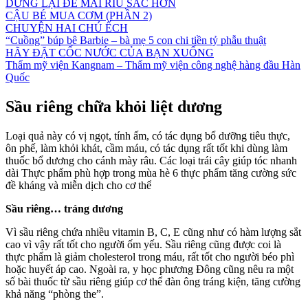
DỪNG LẠI ĐỂ MÀI RÌU SẮC HƠN
CẬU BÉ MUA CƠM (PHẦN 2)
CHUYỆN HAI CHÚ ẾCH
“Cuồng” búp bê Barbie – bà mẹ 5 con chi tiền tỷ phẫu thuật
HÃY ĐẶT CỐC NƯỚC CỦA BẠN XUỐNG
Thẩm mỹ viện Kangnam – Thẩm mỹ viện công nghệ hàng đầu Hàn
Quốc
Sầu riêng chữa khỏi liệt dương
Loại quả này có vị ngọt, tính ấm, có tác dụng bổ dưỡng tiêu thực,
ôn phế, làm khỏi khát, cầm máu, có tác dụng rất tốt khi dùng làm
thuốc bổ dương cho cánh mày râu. Các loại trái cây giúp tóc nhanh
dài Thực phẩm phù hợp trong mùa hè 6 thực phẩm tăng cường sức
đề kháng và miễn dịch cho cơ thể
Sầu riêng… tráng dương
Vì sầu riêng chứa nhiều vitamin B, C, E cũng như có hàm lượng sắt
cao vì vậy rất tốt cho người ốm yếu. Sầu riêng cũng được coi là
thực phẩm là giảm cholesterol trong máu, rất tốt cho người béo phì
hoặc huyết áp cao. Ngoài ra, y học phương Đông cũng nêu ra một
số bài thuốc từ sầu riêng giúp cơ thể đàn ông tráng kiện, tăng cường
khả năng “phòng the”.