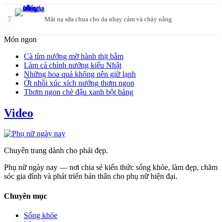
7
Mặt nạ sữa chua cho da nhạy cảm và cháy nắng
Món ngon
Cà tím nướng mỡ hành thịt bằm
Làm cá chình nướng kiểu Nhật
Những hoa quả không nên giữ lạnh
Ớt nhồi xúc xích nướng thơm ngon
Thơm ngon chè đậu xanh bột báng
Video
Chuyên trang dành cho phái đẹp.
Phụ nữ ngày nay — nơi chia sẻ kiến thức sống khỏe, làm đẹp, chăm
sóc gia đình và phát triển bản thân cho phụ nữ hiện đại.
Chuyên mục
Sống khỏe