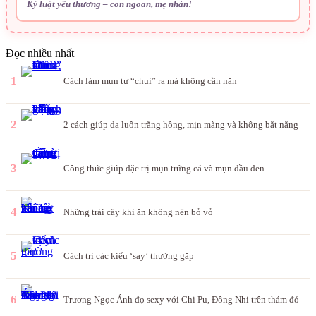
Kỷ luật yêu thương – con ngoan, mẹ nhàn!
Đọc nhiều nhất
1
Cách làm mụn tự “chui” ra mà không cần nặn
2
2 cách giúp da luôn trắng hồng, mịn màng và không bắt nắng
3
Công thức giúp đặc trị mụn trứng cá và mụn đầu đen
4
Những trái cây khi ăn không nên bỏ vỏ
5
Cách trị các kiểu ‘say’ thường gặp
6
Trương Ngọc Ánh đọ sexy với Chi Pu, Đông Nhi trên thảm đỏ