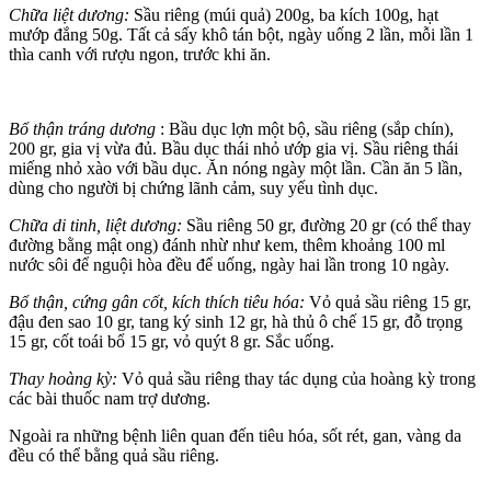
Chữa liệt dương:
Sầu riêng (múi quả) 200g, ba kích 100g, hạt
mướp đắng 50g. Tất cả sấy khô tán bột, ngày uống 2 lần, mỗi lần 1
thìa canh với rượu ngon, trước khi ăn.
Bổ thận tráng dương
: Bầu dục lợn một bộ, sầu riêng (sắp chín),
200 gr, gia vị vừa đủ. Bầu dục thái nhỏ ướp gia vị. Sầu riêng thái
miếng nhỏ xào với bầu dục. Ăn nóng ngày một lần. Cần ăn 5 lần,
dùng cho người bị chứng lãnh cảm, suy yếu tình dục.
Chữa di tinh, liệt dương:
Sầu riêng 50 gr, đường 20 gr (có thể thay
đường bằng mật ong) đánh nhừ như kem, thêm khoảng 100 ml
nước sôi để nguội hòa đều để uống, ngày hai lần trong 10 ngày.
Bổ thận, cứng gân cốt, kích thích tiêu hóa:
Vỏ quả sầu riêng 15 gr,
đậu đen sao 10 gr, tang ký sinh 12 gr, hà thủ ô chế 15 gr, đỗ trọng
15 gr, cốt toái bổ 15 gr, vỏ quýt 8 gr. Sắc uống.
Thay hoàng kỳ:
Vỏ quả sầu riêng thay tác dụng của hoàng kỳ trong
các bài thuốc nam trợ dương.
Ngoài ra những bệnh liên quan đến tiêu hóa, sốt rét, gan, vàng da
đều có thể bằng quả sầu riêng.