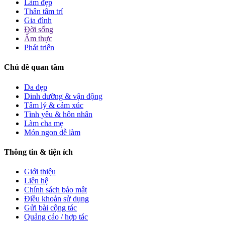
Làm đẹp
Thân tâm trí
Gia đình
Đời sống
Ẩm thực
Phát triển
Chủ đề quan tâm
Da đẹp
Dinh dưỡng & vận động
Tâm lý & cảm xúc
Tình yêu & hôn nhân
Làm cha mẹ
Món ngon dễ làm
Thông tin & tiện ích
Giới thiệu
Liên hệ
Chính sách bảo mật
Điều khoản sử dụng
Gửi bài cộng tác
Quảng cáo / hợp tác