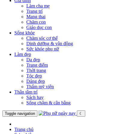
Gia đình
Làm cha mẹ
Trang trí
Mang thai
Chăm con
Giáo dục con
Sống khỏe
Chăm sóc cơ thể
Dinh dưỡng & vận động
Sức khỏe phụ nữ
Làm đẹp
Da đẹp
Trang điểm
Thời trang
Tóc đẹp
Dáng đẹp
Thẩm mỹ viện
Thân tâm trí
Sách hay
Sống chậm & cân bằng
Toggle navigation
☾
Trang chủ