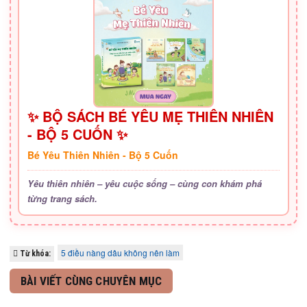
✨ BỘ SÁCH BÉ YÊU MẸ THIÊN NHIÊN
- BỘ 5 CUỐN ✨
Bé Yêu Thiên Nhiên - Bộ 5 Cuốn
Yêu thiên nhiên – yêu cuộc sống – cùng con khám phá
từng trang sách.
5 điều nàng dâu không nên làm
Từ khóa:
BÀI VIẾT CÙNG CHUYÊN MỤC