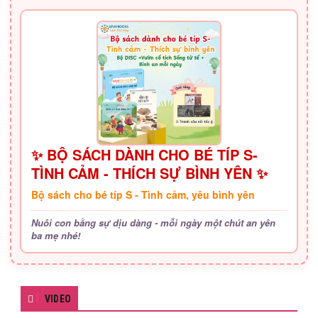
✨ BỘ SÁCH DÀNH CHO BÉ TÍP S-
TÌNH CẢM - THÍCH SỰ BÌNH YÊN ✨
Bộ sách cho bé típ S - Tình cảm, yêu bình yên
Nuôi con bằng sự dịu dàng - mỗi ngày một chút an yên
ba mẹ nhé!
VIDEO