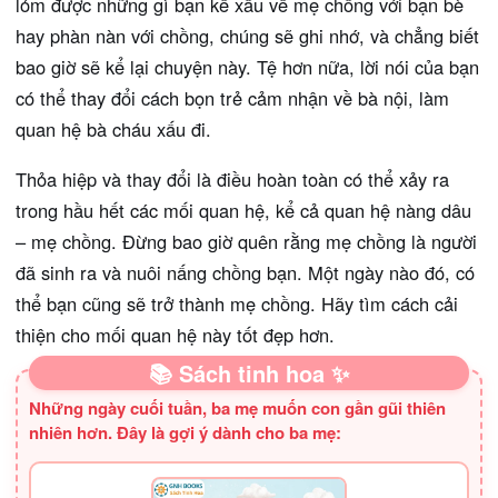
lỏm được những gì bạn kể xấu về mẹ chồng với bạn bè
hay phàn nàn với chồng, chúng sẽ ghi nhớ, và chẳng biết
bao giờ sẽ kể lại chuyện này. Tệ hơn nữa, lời nói của bạn
có thể thay đổi cách bọn trẻ cảm nhận về bà nội, làm
quan hệ bà cháu xấu đi.
Thỏa hiệp và thay đổi là điều hoàn toàn có thể xảy ra
trong hầu hết các mối quan hệ, kể cả quan hệ nàng dâu
– mẹ chồng. Đừng bao giờ quên rằng mẹ chồng là người
đã sinh ra và nuôi nấng chồng bạn. Một ngày nào đó, có
thể bạn cũng sẽ trở thành mẹ chồng. Hãy tìm cách cải
thiện cho mối quan hệ này tốt đẹp hơn.
📚 Sách tinh hoa ✨
Những ngày cuối tuần, ba mẹ muốn con gần gũi thiên
nhiên hơn. Đây là gợi ý dành cho ba mẹ: