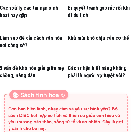
Cách xử lý các tai nạn sinh
Bí quyết tránh gặp rắc rối khi
hoạt hay gặp
đi du lịch
Làm sao để cải cách văn hóa
Khử mùi khó chịu của cơ thể
nơi công sở?
5 vấn đề khó hóa giải giữa mẹ
Cách nhận biết nàng không
chồng, nàng dâu
phải là người vợ tuyệt vời?
📚 Sách tinh hoa ✨
SÁCH HAY CHO BA MẸ
Con bạn hiền lành, nhạy cảm và yêu sự bình yên? Bộ
sách DISC kết hợp cổ tích và thiền sẽ giúp con hiểu và
yêu thương bản thân, sống tử tế và an nhiên. Đây là gợi
ý dành cho ba mẹ: