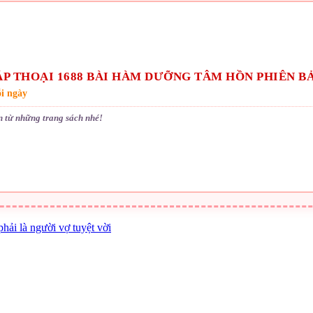
P THOẠI 1688 BÀI HÀM DƯỠNG TÂM HỒN PHIÊN BẢ
i ngày
n từ những trang sách nhé!
phải là người vợ tuyệt vời