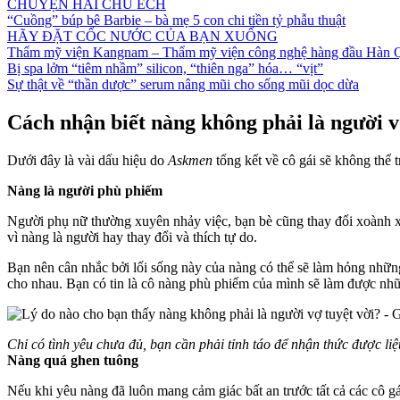
CHUYỆN HAI CHÚ ẾCH
“Cuồng” búp bê Barbie – bà mẹ 5 con chi tiền tỷ phẫu thuật
HÃY ĐẶT CỐC NƯỚC CỦA BẠN XUỐNG
Thẩm mỹ viện Kangnam – Thẩm mỹ viện công nghệ hàng đầu Hàn 
Bị spa lởm “tiêm nhầm” silicon, “thiên nga” hóa… “vịt”
Sự thật về “thần dược” serum nâng mũi cho sống mũi dọc dừa
Cách nhận biết nàng không phải là người v
Dưới đây là vài dấu hiệu do
Askmen
tổng kết về cô gái sẽ không thể t
Nàng là người phù phiếm
Người phụ nữ thường xuyên nhảy việc, bạn bè cũng thay đổi xoành xo
vì nàng là người hay thay đổi và thích tự do.
Bạn nên cân nhắc bởi lối sống này của nàng có thể sẽ làm hỏng những
cho nhau. Bạn có tin là cô nàng phù phiếm của mình sẽ làm được nh
Chỉ có tình yêu chưa đủ, bạn cần phải tỉnh táo để nhận thức được liệ
Nàng quá ghen tuông
Nếu khi yêu nàng đã luôn mang cảm giác bất an trước tất cả các cô 