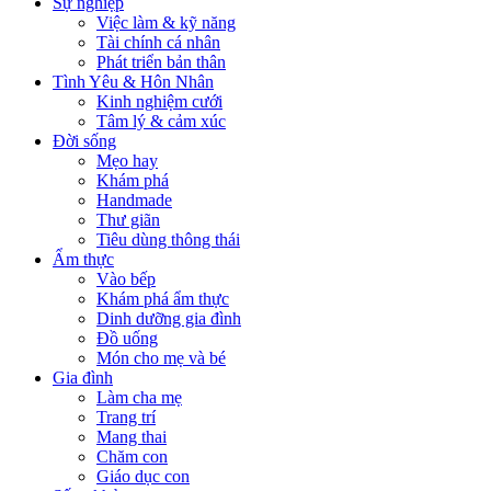
Sự nghiệp
Việc làm & kỹ năng
Tài chính cá nhân
Phát triển bản thân
Tình Yêu & Hôn Nhân
Kinh nghiệm cưới
Tâm lý & cảm xúc
Đời sống
Mẹo hay
Khám phá
Handmade
Thư giãn
Tiêu dùng thông thái
Ẩm thực
Vào bếp
Khám phá ẩm thực
Dinh dưỡng gia đình
Đồ uống
Món cho mẹ và bé
Gia đình
Làm cha mẹ
Trang trí
Mang thai
Chăm con
Giáo dục con