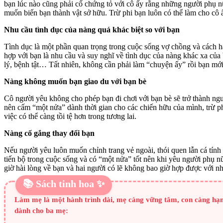
bạn lúc nào cũng phải cố chứng tỏ với cô ấy rằng những người phụ nữ
muốn biến bạn thành vật sở hữu. Trừ phi bạn luôn có thể làm cho cô
Nhu cầu tình dục của nàng quá khác biệt so với bạn
Tình dục là một phần quan trọng trong cuộc sống vợ chồng và cách h
hợp với bạn là nhu cầu và suy nghĩ về tình dục của nàng khác xa của
lý, bệnh tật… Tất nhiên, không cần phải làm “chuyện ấy” rồi bạn mới
Nàng không muốn bạn giao du với bạn bè
Cô người yêu không cho phép bạn đi chơi với bạn bè sẽ trở thành ng
nên cấm “một nửa” dành thời gian cho các chiến hữu của mình, trừ p
việc có thể càng tồi tệ hơn trong tương lai.
Nàng cố gắng thay đổi bạn
Nếu người yêu luôn muốn chỉnh trang vẻ ngoài, thói quen lẫn cá tín
tiến bộ trong cuộc sống và có “một nửa” tốt nên khi yêu người phụ 
giờ hài lòng về bạn và hai người có lẽ không bao giờ hợp được với n
📚 Sách tinh hoa ✨
Làm mẹ là một hành trình dài, mẹ càng vững tâm, con càng hạnh p
dành cho ba mẹ: