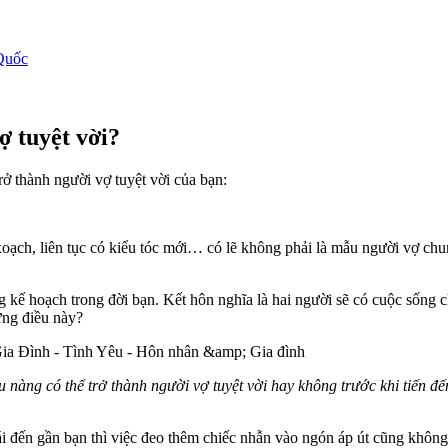
Quốc
ợ tuyệt vời?
rở thành người vợ tuyệt vời của bạn:
ạch, liên tục có kiểu tóc mới… có lẽ không phải là mẫu người vợ chu
 kế hoạch trong đời bạn. Kết hôn nghĩa là hai người sẽ có cuộc sống c
ững điều này?
u nàng có thể trở thành người vợ tuyệt vời hay không trước khi tiến đ
gái đến gần bạn thì việc đeo thêm chiếc nhẫn vào ngón áp út cũng khô