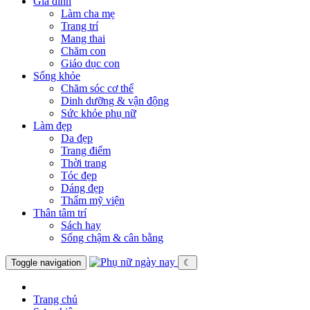
Gia đình
Làm cha mẹ
Trang trí
Mang thai
Chăm con
Giáo dục con
Sống khỏe
Chăm sóc cơ thể
Dinh dưỡng & vận động
Sức khỏe phụ nữ
Làm đẹp
Da đẹp
Trang điểm
Thời trang
Tóc đẹp
Dáng đẹp
Thẩm mỹ viện
Thân tâm trí
Sách hay
Sống chậm & cân bằng
Toggle navigation
☾
Trang chủ