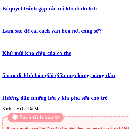
Bí quyết tránh gặp rắc rối khi đi du lịch
Làm sao để cải cách văn hóa nơi công sở?
Khử mùi khó chịu của cơ thể
5 vấn đề khó hóa giải giữa mẹ chồng, nàng dâu
Hướng dẫn những lưu ý khi pha sữa cho trẻ
Sách hay cho Ba Mẹ
📚 Sách tinh hoa ✨
Ba mẹ muốn con lớn lên với tâm hồn đẹp, trí tuệ sáng và ý chí k