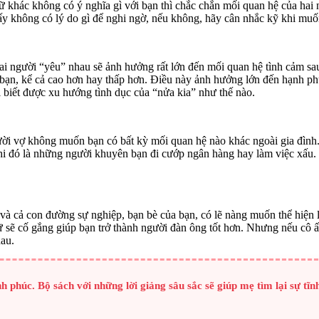
 khác không có ý nghĩa gì với bạn thì chắc chắn mối quan hệ của hai 
 ấy không có lý do gì để nghi ngờ, nếu không, hãy cân nhắc kỹ khi muố
ai người “yêu” nhau sẽ ảnh hưởng rất lớn đến mối quan hệ tình cảm s
 bạn, kể cả cao hơn hay thấp hơn. Điều này ảnh hưởng lớn đến hạnh ph
 biết được xu hướng tình dục của “nửa kia” như thế nào.
ười vợ không muốn bạn có bất kỳ mối quan hệ nào khác ngoài gia đình.
hi đó là những người khuyên bạn đi cướp ngân hàng hay làm việc xấu.
h và cả con đường sự nghiệp, bạn bè của bạn, có lẽ nàng muốn thể hiệ
nữ sẽ cố gắng giúp bạn trở thành người đàn ông tốt hơn. Nhưng nếu cô
hau.
húc. Bộ sách với những lời giảng sâu sắc sẽ giúp mẹ tìm lại sự tĩnh