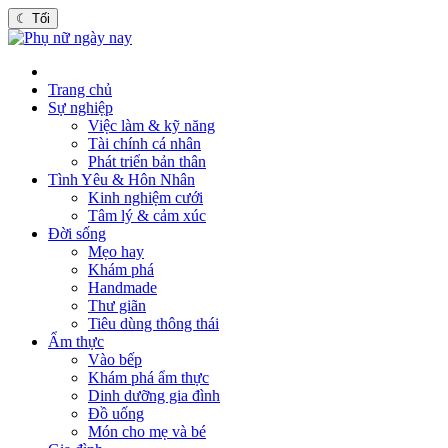
☾
Tối
Trang chủ
Sự nghiệp
Việc làm & kỹ năng
Tài chính cá nhân
Phát triển bản thân
Tình Yêu & Hôn Nhân
Kinh nghiệm cưới
Tâm lý & cảm xúc
Đời sống
Mẹo hay
Khám phá
Handmade
Thư giãn
Tiêu dùng thông thái
Ẩm thực
Vào bếp
Khám phá ẩm thực
Dinh dưỡng gia đình
Đồ uống
Món cho mẹ và bé