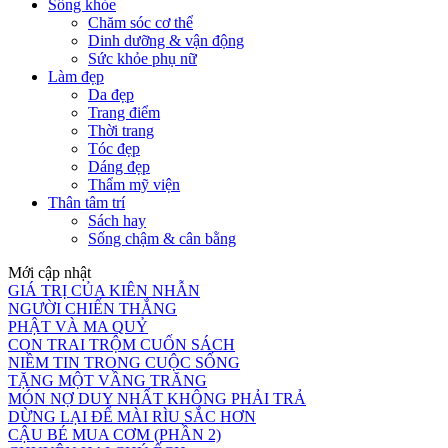
Sống khỏe
Chăm sóc cơ thể
Dinh dưỡng & vận động
Sức khỏe phụ nữ
Làm đẹp
Da đẹp
Trang điểm
Thời trang
Tóc đẹp
Dáng đẹp
Thẩm mỹ viện
Thân tâm trí
Sách hay
Sống chậm & cân bằng
Mới cập nhật
GIÁ TRỊ CỦA KIÊN NHẪN
NGƯỜI CHIẾN THẮNG
PHẬT VÀ MA QUỶ
CON TRAI TRỘM CUỐN SÁCH
NIỀM TIN TRONG CUỘC SỐNG
TẶNG MỘT VẦNG TRĂNG
MÓN NỢ DUY NHẤT KHÔNG PHẢI TRẢ
DỪNG LẠI ĐỂ MÀI RÌU SẮC HƠN
CẬU BÉ MUA CƠM (PHẦN 2)