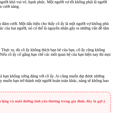
người khó vui vẻ, hạnh phúc. Một người vợ tốt không phải là người
n cưới nàng.
au đám cưới. Một dấu hiệu cho thấy cô ấy là một người vợ không phù
úc của hai người, nó có thể là nguyên nhân gây ra những vấn đề tâm
 Thực ra, dù cô ấy không thích bạn bè của bạn, cô ấy cũng không
 Nếu cô ấy cố gắng hạn chế các mối quan hệ của bạn hiện nay thì mọi
n là bạn không xứng đáng với cô ấy. Ai cũng muốn đạt được những
 ấy muốn bạn trở thành một người hoàn toàn khác, nàng sẽ không bao
 lặng và nuôi dưỡng tình yêu thương trong gia đình, đây là gợi ý