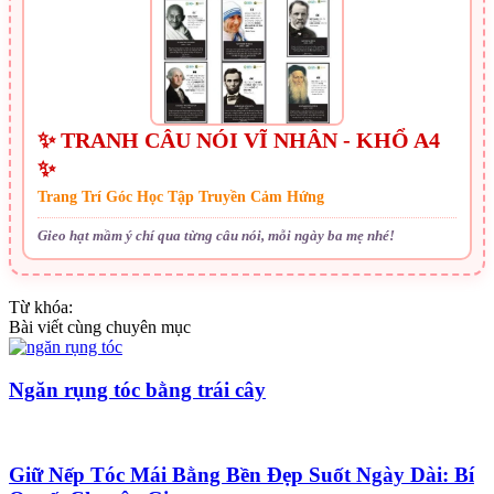
✨ TRANH CÂU NÓI VĨ NHÂN - KHỔ A4
✨
Trang Trí Góc Học Tập Truyền Cảm Hứng
Gieo hạt mầm ý chí qua từng câu nói, mỗi ngày ba mẹ nhé!
Từ khóa:
Bài viết cùng chuyên mục
Ngăn rụng tóc bằng trái cây
Giữ Nếp Tóc Mái Bằng Bền Đẹp Suốt Ngày Dài: Bí