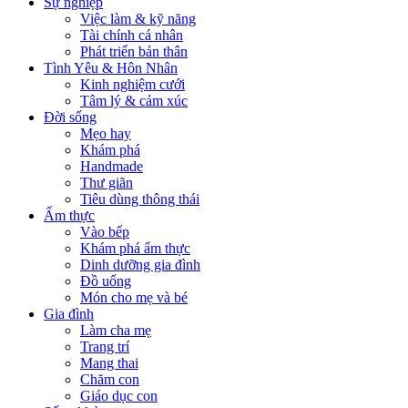
Sự nghiệp
Việc làm & kỹ năng
Tài chính cá nhân
Phát triển bản thân
Tình Yêu & Hôn Nhân
Kinh nghiệm cưới
Tâm lý & cảm xúc
Đời sống
Mẹo hay
Khám phá
Handmade
Thư giãn
Tiêu dùng thông thái
Ẩm thực
Vào bếp
Khám phá ẩm thực
Dinh dưỡng gia đình
Đồ uống
Món cho mẹ và bé
Gia đình
Làm cha mẹ
Trang trí
Mang thai
Chăm con
Giáo dục con