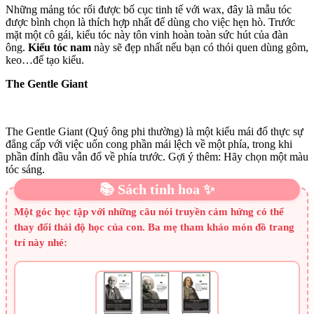
Những mảng tóc rối được bố cục tinh tế với wax, đây là mẫu tóc
được bình chọn là thích hợp nhất để dùng cho việc hẹn hò. Trước
mặt một cô gái, kiểu tóc này tôn vinh hoàn toàn sức hút của đàn
ông.
Kiểu tóc nam
này sẽ đẹp nhất nếu bạn có thói quen dùng gôm,
keo…để tạo kiểu.
The Gentle Giant
The Gentle Giant (Quý ông phi thường) là một kiểu mái đổ thực sự
đẳng cấp với việc uốn cong phần mái lệch về một phía, trong khi
phần đỉnh đầu vẫn đổ về phía trước. Gợi ý thêm: Hãy chọn một màu
tóc sáng.
📚 Sách tinh hoa ✨
Một góc học tập với những câu nói truyền cảm hứng có thể
thay đổi thái độ học của con. Ba mẹ tham khảo món đồ trang
trí này nhé: