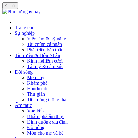
☾
Tối
Trang chủ
Sự nghiệp
Việc làm & kỹ năng
Tài chính cá nhân
Phát triển bản thân
Tình Yêu & Hôn Nhân
Kinh nghiệm cưới
Tâm lý & cảm xúc
Đời sống
Mẹo hay
Khám phá
Handmade
Thư giãn
Tiêu dùng thông thái
Ẩm thực
Vào bếp
Khám phá ẩm thực
Dinh dưỡng gia đình
Đồ uống
Món cho mẹ và bé