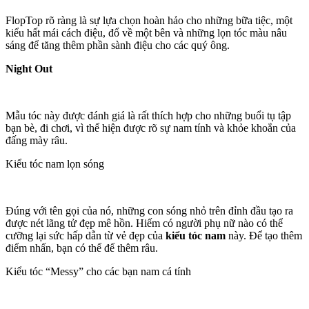
FlopTop rõ ràng là sự lựa chọn hoàn hảo cho những bữa tiệc, một
kiểu hất mái cách điệu, đổ về một bên và những lọn tóc màu nâu
sáng để tăng thêm phần sành điệu cho các quý ông.
Night Out
Mẫu tóc này được đánh giá là rất thích hợp cho những buổi tụ tập
bạn bè, đi chơi, vì thể hiện được rõ sự nam tính và khỏe khoắn của
đấng mày râu.
Kiểu tóc nam lọn sóng
Đúng với tên gọi của nó, những con sóng nhỏ trên đỉnh đầu tạo ra
được nét lãng tử đẹp mê hồn. Hiếm có người phụ nữ nào có thể
cưỡng lại sức hấp dẫn từ vẻ đẹp của
kiểu tóc nam
này. Để tạo thêm
điểm nhấn, bạn có thể để thêm râu.
Kiểu tóc “Messy” cho các bạn nam cá tính