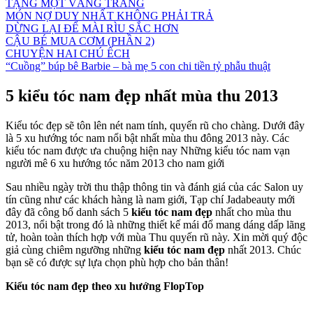
TẶNG MỘT VẦNG TRĂNG
MÓN NỢ DUY NHẤT KHÔNG PHẢI TRẢ
DỪNG LẠI ĐỂ MÀI RÌU SẮC HƠN
CẬU BÉ MUA CƠM (PHẦN 2)
CHUYỆN HAI CHÚ ẾCH
“Cuồng” búp bê Barbie – bà mẹ 5 con chi tiền tỷ phẫu thuật
5 kiểu tóc nam đẹp nhất mùa thu 2013
Kiểu tóc đẹp sẽ tôn lên nét nam tính, quyến rũ cho chàng. Dưới đây
là 5 xu hướng tóc nam nổi bật nhất mùa thu đông 2013 này. Các
kiểu tóc nam được ưa chuộng hiện nay Những kiểu tóc nam vạn
người mê 6 xu hướng tóc năm 2013 cho nam giới
Sau nhiều ngày trời thu thập thông tin và đánh giá của các Salon uy
tín cũng như các khách hàng là nam giới, Tạp chí Jadabeauty mới
đây đã công bố danh sách 5
kiểu tóc nam đẹp
nhất cho mùa thu
2013, nổi bật trong đó là những thiết kế mái đổ mang dáng dấp lãng
tử, hoàn toàn thích hợp với mùa Thu quyến rũ này. Xin mời quý độc
giả cùng chiêm ngưỡng những
kiểu tóc nam đẹp
nhất 2013. Chúc
bạn sẽ có được sự lựa chọn phù hợp cho bản thân!
Kiểu tóc nam đẹp theo xu hướng FlopTop