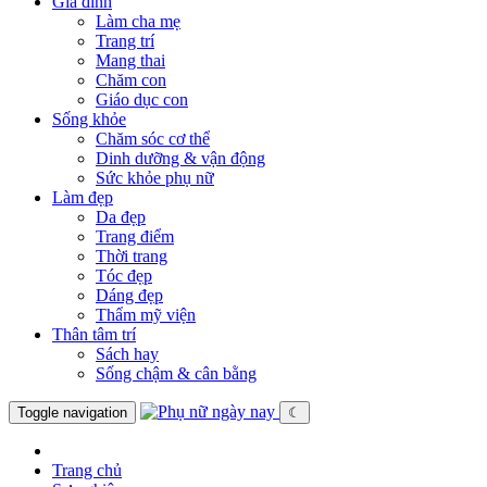
Gia đình
Làm cha mẹ
Trang trí
Mang thai
Chăm con
Giáo dục con
Sống khỏe
Chăm sóc cơ thể
Dinh dưỡng & vận động
Sức khỏe phụ nữ
Làm đẹp
Da đẹp
Trang điểm
Thời trang
Tóc đẹp
Dáng đẹp
Thẩm mỹ viện
Thân tâm trí
Sách hay
Sống chậm & cân bằng
Toggle navigation
☾
Trang chủ