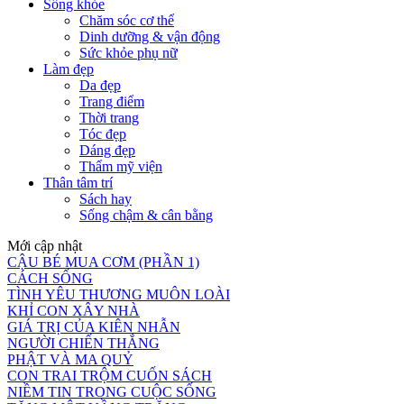
Sống khỏe
Chăm sóc cơ thể
Dinh dưỡng & vận động
Sức khỏe phụ nữ
Làm đẹp
Da đẹp
Trang điểm
Thời trang
Tóc đẹp
Dáng đẹp
Thẩm mỹ viện
Thân tâm trí
Sách hay
Sống chậm & cân bằng
Mới cập nhật
CẬU BÉ MUA CƠM (PHẦN 1)
CÁCH SỐNG
TÌNH YÊU THƯƠNG MUÔN LOÀI
KHỈ CON XÂY NHÀ
GIÁ TRỊ CỦA KIÊN NHẪN
NGƯỜI CHIẾN THẮNG
PHẬT VÀ MA QUỶ
CON TRAI TRỘM CUỐN SÁCH
NIỀM TIN TRONG CUỘC SỐNG