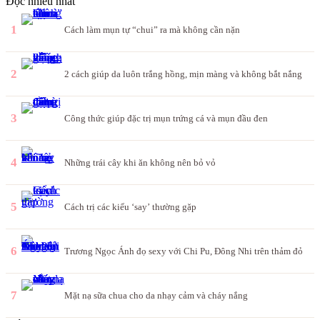
Đọc nhiều nhất
1
Cách làm mụn tự “chui” ra mà không cần nặn
2
2 cách giúp da luôn trắng hồng, mịn màng và không bắt nắng
3
Công thức giúp đặc trị mụn trứng cá và mụn đầu đen
4
Những trái cây khi ăn không nên bỏ vỏ
5
Cách trị các kiểu ‘say’ thường gặp
6
Trương Ngọc Ánh đọ sexy với Chi Pu, Đông Nhi trên thảm đỏ
7
Mặt nạ sữa chua cho da nhạy cảm và cháy nắng