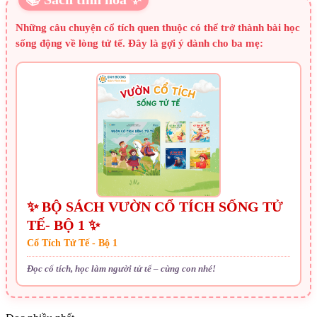
Những câu chuyện cổ tích quen thuộc có thể trở thành bài học
sống động về lòng tử tế. Đây là gợi ý dành cho ba mẹ:
✨ BỘ SÁCH VƯỜN CỔ TÍCH SỐNG TỬ
TẾ- BỘ 1 ✨
Cổ Tích Tử Tế - Bộ 1
Đọc cổ tích, học làm người tử tế – cùng con nhé!