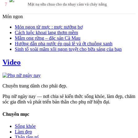
7
Mặt nạ sữa chua cho da nhạy cảm và cháy nắng
Món ngon
Món ngon từ mực : mực nướng bơ
Cách luộc khoai lang thơm mềm
Mắm ong rừng – đặc sản Cà Mau
Hướng dẫn pha nước ép quả lê và ớt chuông xanh
Sinh tố xoài mâm xôi ngon tuyệt cho bữa sáng của bạn
Video
Chuyên trang dành cho phái đẹp.
Phụ nữ ngày nay — nơi chia sẻ kiến thức sống khỏe, làm đẹp, chăm
sóc gia đình và phát triển bản thân cho phụ nữ hiện đại.
Chuyên mục
Sống khỏe
Làm đẹp
Thân tâm trí