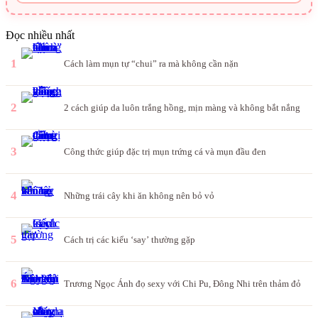
Đọc nhiều nhất
1
Cách làm mụn tự “chui” ra mà không cần nặn
2
2 cách giúp da luôn trắng hồng, mịn màng và không bắt nắng
3
Công thức giúp đặc trị mụn trứng cá và mụn đầu đen
4
Những trái cây khi ăn không nên bỏ vỏ
5
Cách trị các kiểu ‘say’ thường gặp
6
Trương Ngọc Ánh đọ sexy với Chi Pu, Đông Nhi trên thảm đỏ