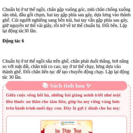
Chuẩn bị ở tư thế ngồi, chân gập vuông góc, mũi chân chống xuống
sàn nhà, đầu gối chụm, hai tay gập phía sau gáy, dựa lưng vào thành
ghế. Cúi người nghiêng sang bên trái, hai tay vẫn gập phía sau gáy,
giữ nguyên tư thế vài giây, rồi trở về tư thế chuẩn bị. Đổi bên. Lặp
lại động tác30 lần.
Động tác 6
Chuẩn bị ở tư thế ngồi sâu trên ghế, chân phải duỗi thẳng, hơi nâng
so với mặt đất, chân trái co cao, tay ở tư thế chạy, lưng dựa vào
thành ghế. Đổi chân liên tục để tạo chuyển động chạy. Lặp lại động
tác 30 lần.
📚 Sách tinh hoa ✨
Giữa cuộc sống hối hả, những bài giảng minh triết như một
liều thuốc an thần cho tâm hồn, giúp ba mẹ vững vàng hơn
trên hành trình nuôi dạy con. Đây là gợi ý dành cho ba mẹ: