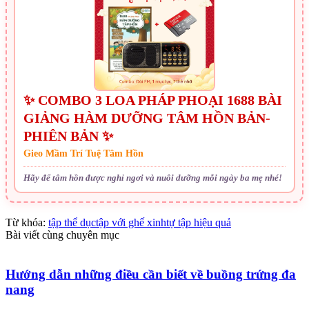
✨ COMBO 3 LOA PHÁP PHOẠI 1688 BÀI
GIẢNG HÀM DƯỠNG TÂM HỒN BẢN-
PHIÊN BẢN ✨
Gieo Mầm Trí Tuệ Tâm Hồn
Hãy để tâm hồn được nghỉ ngơi và nuôi dưỡng mỗi ngày ba mẹ nhé!
Từ khóa:
tập thể dục
tập với ghế xinh
tự tập hiệu quả
Bài viết cùng chuyên mục
Hướng dẫn những điều cần biết về buồng trứng đa
nang