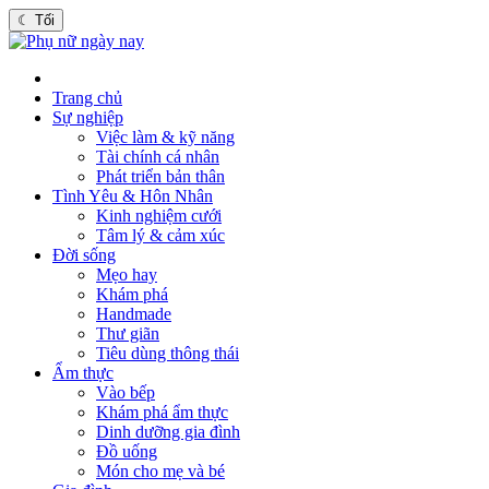
☾
Tối
Trang chủ
Sự nghiệp
Việc làm & kỹ năng
Tài chính cá nhân
Phát triển bản thân
Tình Yêu & Hôn Nhân
Kinh nghiệm cưới
Tâm lý & cảm xúc
Đời sống
Mẹo hay
Khám phá
Handmade
Thư giãn
Tiêu dùng thông thái
Ẩm thực
Vào bếp
Khám phá ẩm thực
Dinh dưỡng gia đình
Đồ uống
Món cho mẹ và bé