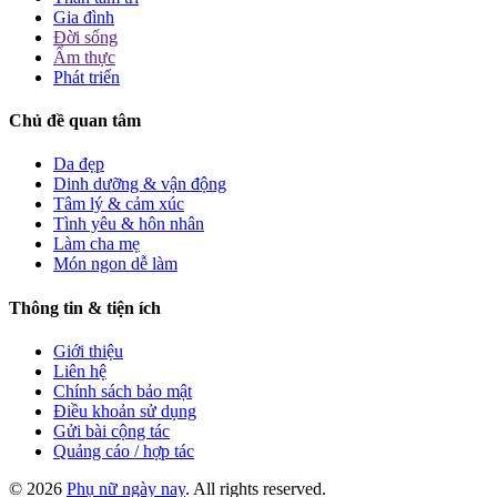
Gia đình
Đời sống
Ẩm thực
Phát triển
Chủ đề quan tâm
Da đẹp
Dinh dưỡng & vận động
Tâm lý & cảm xúc
Tình yêu & hôn nhân
Làm cha mẹ
Món ngon dễ làm
Thông tin & tiện ích
Giới thiệu
Liên hệ
Chính sách bảo mật
Điều khoản sử dụng
Gửi bài cộng tác
Quảng cáo / hợp tác
© 2026
Phụ nữ ngày nay
. All rights reserved.