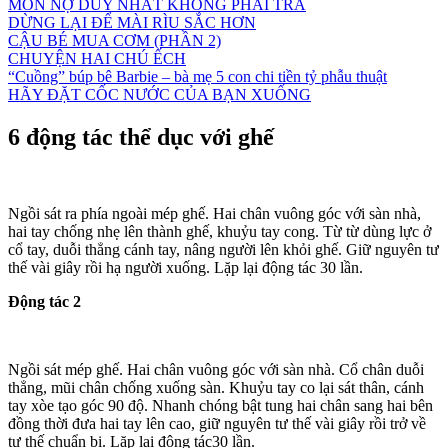
MÓN NỢ DUY NHẤT KHÔNG PHẢI TRẢ
DỪNG LẠI ĐỂ MÀI RÌU SẮC HƠN
CẬU BÉ MUA CƠM (PHẦN 2)
CHUYỆN HAI CHÚ ẾCH
“Cuồng” búp bê Barbie – bà mẹ 5 con chi tiền tỷ phẫu thuật
HÃY ĐẶT CỐC NƯỚC CỦA BẠN XUỐNG
6 động tác thể dục với ghế
Ngồi sát ra phía ngoài mép ghế. Hai chân vuông góc với sàn nhà,
hai tay chống nhẹ lên thành ghế, khuỷu tay cong. Từ từ dùng lực ở
cổ tay, duỗi thẳng cánh tay, nâng người lên khỏi ghế. Giữ nguyên tư
thế vài giây rồi hạ người xuống. Lặp lại động tác 30 lần.
Động tác 2
Ngồi sát mép ghế. Hai chân vuông góc với sàn nhà. Cổ chân duỗi
thẳng, mũi chân chống xuống sàn. Khuỷu tay co lại sát thân, cánh
tay xòe tạo góc 90 độ. Nhanh chóng bật tung hai chân sang hai bên
đồng thời đưa hai tay lên cao, giữ nguyên tư thế vài giây rồi trở về
tư thế chuẩn bị. Lặp lại động tác30 lần.