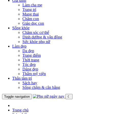
Gia đình
Làm cha mẹ
Trang trí
Mang thai
Chăm con
Giáo dục con
Sống khỏe
Chăm sóc cơ thể
Dinh dưỡng & vận động
Sức khỏe phụ nữ
Làm đẹp
Da đẹp
Trang điểm
Thời trang
Tóc đẹp
Dáng đẹp
Thẩm mỹ viện
Thân tâm trí
Sách hay
Sống chậm & cân bằng
Toggle navigation
☾
Trang chủ