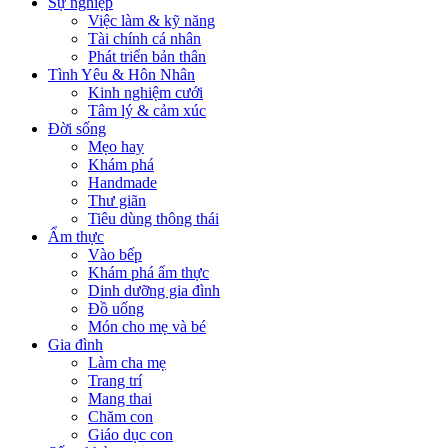
Sự nghiệp
Việc làm & kỹ năng
Tài chính cá nhân
Phát triển bản thân
Tình Yêu & Hôn Nhân
Kinh nghiệm cưới
Tâm lý & cảm xúc
Đời sống
Mẹo hay
Khám phá
Handmade
Thư giãn
Tiêu dùng thông thái
Ẩm thực
Vào bếp
Khám phá ẩm thực
Dinh dưỡng gia đình
Đồ uống
Món cho mẹ và bé
Gia đình
Làm cha mẹ
Trang trí
Mang thai
Chăm con
Giáo dục con