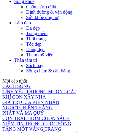
Sống khỏe
Chăm sóc cơ thể
Dinh dưỡng & vận động
Sức khỏe phụ nữ
Làm đẹp
Da đẹp
Trang điểm
Thời trang
Tóc đẹp
Dáng đẹp
Thẩm mỹ viện
Thân tâm trí
Sách hay
Sống chậm & cân bằng
Mới cập nhật
CÁCH SỐNG
TÌNH YÊU THƯƠNG MUÔN LOÀI
KHỈ CON XÂY NHÀ
GIÁ TRỊ CỦA KIÊN NHẪN
NGƯỜI CHIẾN THẮNG
PHẬT VÀ MA QUỶ
CON TRAI TRỘM CUỐN SÁCH
NIỀM TIN TRONG CUỘC SỐNG
TẶNG MỘT VẦNG TRĂNG