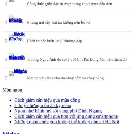
3
Công thức giúp đặc trị mụn trứng cá và mụn đầu đen
4
Những trái cây khi ăn không nên bỏ vỏ
5
Cách trị các kiểu ‘say’ thường gặp
6
Trương Ngọc Ánh đọ sexy với Chi Pu, Đông Nhi trên thảm đỏ
7
Mặt nạ sữa chua cho da nhạy cảm và cháy nắng
Món ngon
Cách giảm cân hiệu quả mùa đông
Lưu ý những món ăn kỵ nhau
Ngon như bánh mỳ sốt vang phố Đình Ngang
Cách giảm cân hiệu quả hơn với ứng dụng smartphone
Những quán chè ngon không thể không ghé tại Hà Nội