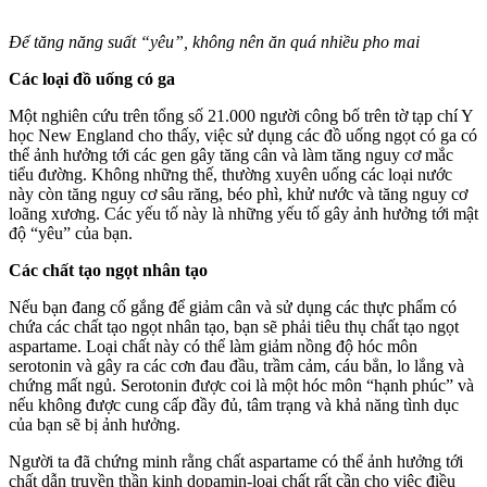
Để tăng năng suất “yêu”, không nên ăn quá nhiều pho mai
Các loại đồ uống có ga
Một nghiên cứu trên tổng số 21.000 người công bố trên tờ tạp chí Y
học New England cho thấy, việc sử dụng các đồ uống ngọt có ga có
thể ảnh hưởng tới các gen gây tăng cân và làm tăng nguy cơ mắc
tiểu đường. Không những thế, thường xuyên uống các loại nước
này còn tăng nguy cơ sâu răng, béo phì, khử nước và tăng nguy cơ
loãng xương. Các yếu tố này là những yếu tố gây ảnh hưởng tới mật
độ “yêu” của bạn.
Các chất tạo ngọt nhân tạo
Nếu bạn đang cố gắng để giảm cân và sử dụng các thực phẩm có
chứa các chất tạo ngọt nhân tạo, bạn sẽ phải tiêu thụ chất tạo ngọt
aspartame. Loại chất này có thể làm giảm nồng độ hóc môn
serotonin và gây ra các cơn đau đầu, trầm cảm, cáu bẳn, lo lắng và
chứng mất ngủ. Serotonin được coi là một hóc môn “hạnh phúc” và
nếu không được cung cấp đầy đủ, tâm trạng và khả năng tình dục
của bạn sẽ bị ảnh hưởng.
Người ta đã chứng minh rằng chất aspartame có thể ảnh hưởng tới
chất dẫn truyền thần kinh dopamin-loại chất rất cần cho việc điều