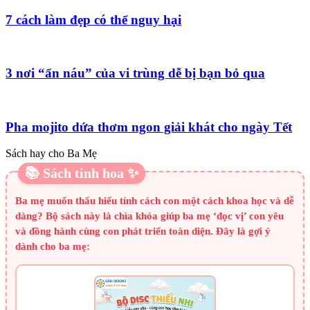
7 cách làm đẹp có thể nguy hại
3 nơi “ẩn náu” của vi trùng dễ bị bạn bỏ qua
Pha mojito dứa thơm ngon giải khát cho ngày Tết
Sách hay cho Ba Mẹ
📚 Sách tinh hoa ✨
Ba mẹ muốn thấu hiểu tính cách con một cách khoa học và dễ
dàng? Bộ sách này là chìa khóa giúp ba mẹ ‘đọc vị’ con yêu
và đồng hành cùng con phát triển toàn diện. Đây là gợi ý
dành cho ba mẹ: