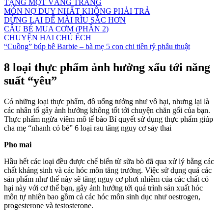
TẶNG MỘT VẦNG TRĂNG
MÓN NỢ DUY NHẤT KHÔNG PHẢI TRẢ
DỪNG LẠI ĐỂ MÀI RÌU SẮC HƠN
CẬU BÉ MUA CƠM (PHẦN 2)
CHUYỆN HAI CHÚ ẾCH
“Cuồng” búp bê Barbie – bà mẹ 5 con chi tiền tỷ phẫu thuật
8 loại thực phẩm ảnh hưởng xấu tới năng
suất “yêu”
Có những loại thực phẩm, đồ uống tưởng như vô hại, nhưng lại là
các nhân tố gây ảnh hưởng không tốt tới chuyện chăn gối của bạn.
Thực phẩm ngừa viêm mô tế bào Bí quyết sử dụng thực phẩm giúp
cha mẹ “nhanh có bé” 6 loại rau tăng nguy cơ sảy thai
Pho mai
Hầu hết các loại đều được chế biến từ sữa bò đã qua xử lý bằng các
chất kháng sinh và các hóc môn tăng trưởng. Việc sử dụng quá các
sản phẩm như thế này sẽ tăng nguy cơ phơi nhiễm của các chất có
hại này với cơ thể bạn, gây ảnh hưởng tới quá trình sản xuất hóc
môn tự nhiên bao gồm cả các hóc môn sinh dục như oestrogen,
progesterone và testosterone.