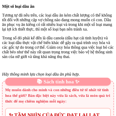
Một số loại dầu ăn
Tương tự đã nêu trên, các loại dầu ăn kém chất lượng có thể không
tốt đối với những cặp vợ chồng nào đang mong muốn có con. Dầu
ăn phục vụ ăn kiêng có rất nhiều loại và trong khi một số loại mang
lại lợi ích thiết thực, thì một số loại bạn nên tránh xa.
Trong số đó phải kể đến là dầu canola (dầu hạt cải tinh luyện) và
các loại dầu thực vật chế biến khác dễ gây ra quá trình oxy hóa và
các gốc tự do trong cơ thể. Giảm oxy hóa thông qua việc loại bỏ các
chất béo như thế này rất quan trọng trong việc bảo vệ hệ thống sinh
sản của nữ giới và tăng khả năng thụ thai.
Hãy thông minh lựa chọn loại dầu ăn phù hợp.
📚 Sách tinh hoa ✨
Mẹ muốn dành cho mình và con những điều tử tế nhất từ tinh
hoa thế giới? Bản đặc biệt này vừa là sách, vừa là món quà tri
thức để mẹ chiêm nghiệm mỗi ngày:
✨ TẦM NHÌN CỦA ĐỨC ĐẠT LAI LẠT