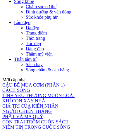
Sống khỏe
Chăm sóc cơ thể
Dinh dưỡng & vận động
Sức khỏe phụ nữ
Làm đẹp
Da đẹp
Trang điểm
Thời trang
Tóc đẹp
Dáng đẹp
Thẩm mỹ viện
Thân tâm trí
Sách hay
Sống chậm & cân bằng
Mới cập nhật
CẬU BÉ MUA CƠM (PHẦN 1)
CÁCH SỐNG
TÌNH YÊU THƯƠNG MUÔN LOÀI
KHỈ CON XÂY NHÀ
GIÁ TRỊ CỦA KIÊN NHẪN
NGƯỜI CHIẾN THẮNG
PHẬT VÀ MA QUỶ
CON TRAI TRỘM CUỐN SÁCH
NIỀM TIN TRONG CUỘC SỐNG