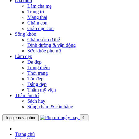
Gia đình
Làm cha mẹ
Trang trí
Mang thai
Chăm con
Giáo dục con
Sống khỏe
Chăm sóc cơ thể
Dinh dưỡng & vận động
Sức khỏe phụ nữ
Làm đẹp
Da đẹp
Trang điểm
Thời trang
Tóc đẹp
Dáng đẹp
Thẩm mỹ viện
Thân tâm trí
Sách hay
Sống chậm & cân bằng
Toggle navigation
☾
Trang chủ