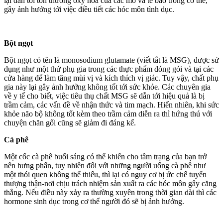
lại dẫn tới tổn thương oxy hóa của các mô và tế bào trong cơ thể,
gây ảnh hưởng tới việc điều tiết các hóc môn tình dục.
Bột ngọt
Bột ngọt có tên là monosodium glutamate (viết tắt là MSG), được sử
dụng như một thứ phụ gia trong các thực phẩm đóng gói và tại các
cửa hàng để làm tăng mùi vị và kích thích vị giác. Tuy vậy, chất phụ
gia này lại gây ảnh hưởng không tốt tới sức khỏe. Các chuyên gia
về y tế cho biết, việc tiêu thụ chất MSG sẽ dẫn tới hiệu quả là bị
trầm cảm, các vấn đề về nhận thức và tim mạch. Hiển nhiên, khi sức
khỏe não bộ không tốt kèm theo trầm cảm diễn ra thì hứng thú với
chuyện chăn gối cũng sẽ giảm đi đáng kể.
Cà phê
Một cốc cà phê buổi sáng có thể khiến cho tâm trạng của bạn trở
nên hưng phấn, tuy nhiên đối với những người uống cà phê như
một thói quen không thể thiếu, thì lại có nguy cơ bị ức chế tuyến
thượng thận-nơi chịu trách nhiệm sản xuất ra các hóc môn gây căng
thẳng. Nếu điều này xảy ra thường xuyên trong thời gian dài thì các
hormone sinh dục trong cơ thể người đó sẽ bị ảnh hưởng.