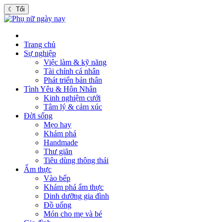
☾
Tối
Trang chủ
Sự nghiệp
Việc làm & kỹ năng
Tài chính cá nhân
Phát triển bản thân
Tình Yêu & Hôn Nhân
Kinh nghiệm cưới
Tâm lý & cảm xúc
Đời sống
Mẹo hay
Khám phá
Handmade
Thư giãn
Tiêu dùng thông thái
Ẩm thực
Vào bếp
Khám phá ẩm thực
Dinh dưỡng gia đình
Đồ uống
Món cho mẹ và bé