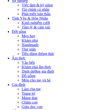
Sự nghiệp
Việc làm & kỹ năng
Tài chính cá nhân
Phát triển bản thân
Tình Yêu & Hôn Nhân
Kinh nghiệm cưới
Tâm lý & cảm xúc
Đời sống
Mẹo hay
Khám phá
Handmade
Thư giãn
Tiêu dùng thông thái
Ẩm thực
Vào bếp
Khám phá ẩm thực
Dinh dưỡng gia đình
Đồ uống
Món cho mẹ và bé
Gia đình
Làm cha mẹ
Trang trí
Mang thai
Chăm con
Giáo dục con