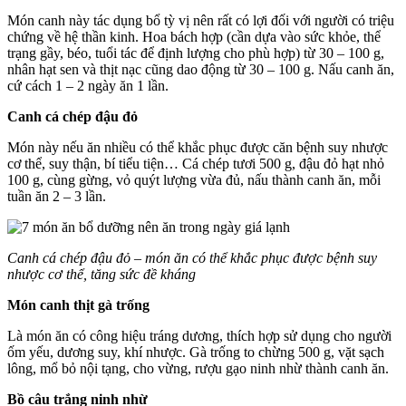
Món canh này tác dụng bổ tỳ vị nên rất có lợi đối với người có triệu
chứng về hệ thần kinh. Hoa bách hợp (cần dựa vào sức khỏe, thể
trạng gầy, béo, tuổi tác để định lượng cho phù hợp) từ 30 – 100 g,
nhân hạt sen và thịt nạc cũng dao động từ 30 – 100 g. Nấu canh ăn,
cứ cách 1 – 2 ngày ăn 1 lần.
Canh cá chép đậu đỏ
Món này nếu ăn nhiều có thể khắc phục được căn bệnh suy nhược
cơ thể, suy thận, bí tiểu tiện… Cá chép tươi 500 g, đậu đỏ hạt nhỏ
100 g, cùng gừng, vỏ quýt lượng vừa đủ, nấu thành canh ăn, mỗi
tuần ăn 2 – 3 lần.
Canh cá chép đậu đỏ – món ăn có thể khắc phục được bệnh suy
nhược cơ thể, tăng sức đề kháng
Món canh thịt gà trống
Là món ăn có công hiệu tráng dương, thích hợp sử dụng cho người
ốm yếu, dương suy, khí nhược. Gà trống to chừng 500 g, vặt sạch
lông, mổ bỏ nội tạng, cho vừng, rượu gạo ninh nhừ thành canh ăn.
Bồ câu trắng ninh nhừ