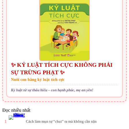
✨ KỶ LUẬT TÍCH CỰC KHÔNG PHẢI
SỰ TRỪNG PHẠT ✨
Nuôi con bằng kỷ luật tích cực
Kỷ luật từ sự thấu hiểu – con hạnh phúc, mẹ an yên!
Đọc nhiều nhất
1
Cách làm mụn tự “chui” ra mà không cần nặn