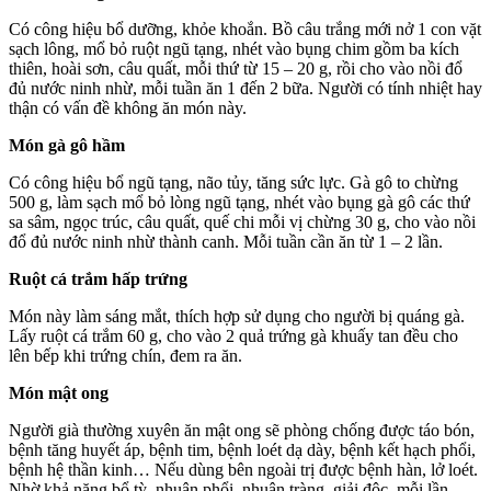
Có công hiệu bổ dưỡng, khỏe khoắn. Bồ câu trắng mới nở 1 con vặt
sạch lông, mổ bỏ ruột ngũ tạng, nhét vào bụng chim gồm ba kích
thiên, hoài sơn, câu quất, mỗi thứ từ 15 – 20 g, rồi cho vào nồi đổ
đủ nước ninh nhừ, mỗi tuần ăn 1 đến 2 bữa. Người có tính nhiệt hay
thận có vấn đề không ăn món này.
Món gà gô hầm
Có công hiệu bổ ngũ tạng, não tủy, tăng sức lực. Gà gô to chừng
500 g, làm sạch mổ bỏ lòng ngũ tạng, nhét vào bụng gà gô các thứ
sa sâm, ngọc trúc, câu quất, quế chi mỗi vị chừng 30 g, cho vào nồi
đổ đủ nước ninh nhừ thành canh. Mỗi tuần cần ăn từ 1 – 2 lần.
Ruột cá trắm hấp trứng
Món này làm sáng mắt, thích hợp sử dụng cho người bị quáng gà.
Lấy ruột cá trắm 60 g, cho vào 2 quả trứng gà khuấy tan đều cho
lên bếp khi trứng chín, đem ra ăn.
Món mật ong
Người già thường xuyên ăn mật ong sẽ phòng chống được táo bón,
bệnh tăng huyết áp, bệnh tim, bệnh loét dạ dày, bệnh kết hạch phổi,
bệnh hệ thần kinh… Nếu dùng bên ngoài trị được bệnh hàn, lở loét.
Nhờ khả năng bổ tỳ, nhuận phổi, nhuận tràng, giải độc, mỗi lần