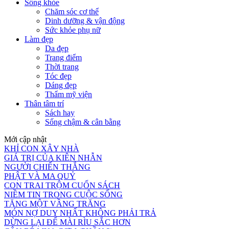
Sống khỏe
Chăm sóc cơ thể
Dinh dưỡng & vận động
Sức khỏe phụ nữ
Làm đẹp
Da đẹp
Trang điểm
Thời trang
Tóc đẹp
Dáng đẹp
Thẩm mỹ viện
Thân tâm trí
Sách hay
Sống chậm & cân bằng
Mới cập nhật
KHỈ CON XÂY NHÀ
GIÁ TRỊ CỦA KIÊN NHẪN
NGƯỜI CHIẾN THẮNG
PHẬT VÀ MA QUỶ
CON TRAI TRỘM CUỐN SÁCH
NIỀM TIN TRONG CUỘC SỐNG
TẶNG MỘT VẦNG TRĂNG
MÓN NỢ DUY NHẤT KHÔNG PHẢI TRẢ
DỪNG LẠI ĐỂ MÀI RÌU SẮC HƠN