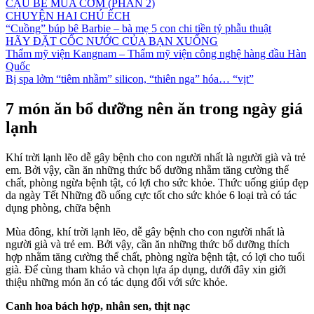
CẬU BÉ MUA CƠM (PHẦN 2)
CHUYỆN HAI CHÚ ẾCH
“Cuồng” búp bê Barbie – bà mẹ 5 con chi tiền tỷ phẫu thuật
HÃY ĐẶT CỐC NƯỚC CỦA BẠN XUỐNG
Thẩm mỹ viện Kangnam – Thẩm mỹ viện công nghệ hàng đầu Hàn
Quốc
Bị spa lởm “tiêm nhầm” silicon, “thiên nga” hóa… “vịt”
7 món ăn bổ dưỡng nên ăn trong ngày giá
lạnh
Khí trời lạnh lẽo dễ gây bệnh cho con người nhất là người già và trẻ
em. Bởi vậy, cần ăn những thức bổ dưỡng nhằm tăng cường thể
chất, phòng ngừa bệnh tật, có lợi cho sức khỏe. Thức uống giúp đẹp
da ngày Tết Những đồ uống cực tốt cho sức khỏe 6 loại trà có tác
dụng phòng, chữa bệnh
Mùa đông, khí trời lạnh lẽo, dễ gây bệnh cho con người nhất là
người già và trẻ em. Bởi vậy, cần ăn những thức bổ dưỡng thích
hợp nhằm tăng cường thể chất, phòng ngừa bệnh tật, có lợi cho tuổi
già. Để cùng tham khảo và chọn lựa áp dụng, dưới đây xin giới
thiệu những món ăn có tác dụng đối với sức khỏe.
Canh hoa bách hợp, nhân sen, thịt nạc