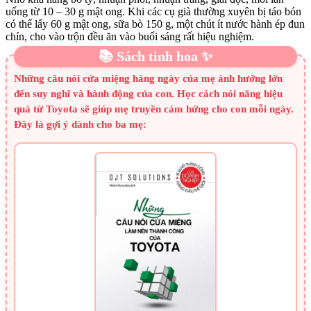
uống từ 10 – 30 g mật ong. Khi các cụ già thường xuyên bị táo bón
có thể lấy 60 g mật ong, sữa bò 150 g, một chút ít nước hành ép đun
chín, cho vào trộn đều ăn vào buổi sáng rất hiệu nghiệm.
📚 Sách tinh hoa ✨
Những câu nói cửa miệng hàng ngày của mẹ ảnh hưởng lớn
đến suy nghĩ và hành động của con. Học cách nói năng hiệu
quả từ Toyota sẽ giúp mẹ truyền cảm hứng cho con mỗi ngày.
Đây là gợi ý dành cho ba mẹ: