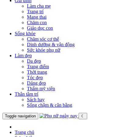
Gia đình
Làm cha mẹ
Trang trí
Mang thai
Chăm con
Giáo dục con
Sống khỏe
Chăm sóc cơ thể
Dinh dưỡng & vận động
Sức khỏe phụ nữ
Làm đẹp
Da đẹp
Trang điểm
Thời trang
Tóc đẹp
Dáng đẹp
Thẩm mỹ viện
Thân tâm trí
Sách hay
Sống chậm & cân bằng
Toggle navigation
☾
Trang chủ