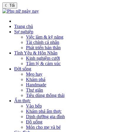
☾
Tối
Trang chủ
Sự nghiệp
Việc làm & kỹ năng
Tài chính cá nhân
Phát triển bản thân
Tình Yêu & Hôn Nhân
Kinh nghiệm cưới
Tâm lý & cảm xúc
Đời sống
Mẹo hay
Khám phá
Handmade
Thư giãn
Tiêu dùng thông thái
Ẩm thực
Vào bếp
Khám phá ẩm thực
Dinh dưỡng gia đình
Đồ uống
Món cho mẹ và bé