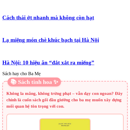
Cách thái ớt nhanh mà không còn hạt
Lạ miệng món chè khúc bạch tại Hà Nội
Hà Nội: 10 hiệu ăn “đắt xắt ra miếng”
Sách hay cho Ba Mẹ
📚 Sách tinh hoa ✨
Không la mắng, không trừng phạt – vẫn dạy con ngoan? Đây
chính là cuốn sách gối đầu giường cho ba mẹ muốn xây dựng
mối quan hệ tôn trọng với con.