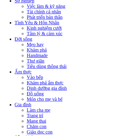
Sự nghiệp
Việc làm & kỹ năng
Tài chính cá nhân
Phát triển bản thân
Tình Yêu & Hôn Nhân
Kinh nghiệm cưới
Tâm lý & cảm xúc
Đời sống
Mẹo hay
Khám phá
Handmade
Thư giãn
Tiêu dùng thông thái
Ẩm thực
Vào bếp
Khám phá ẩm thực
Dinh dưỡng gia đình
Đồ uống
Món cho mẹ và bé
Gia đình
Làm cha mẹ
Trang trí
Mang thai
Chăm con
Giáo dục con