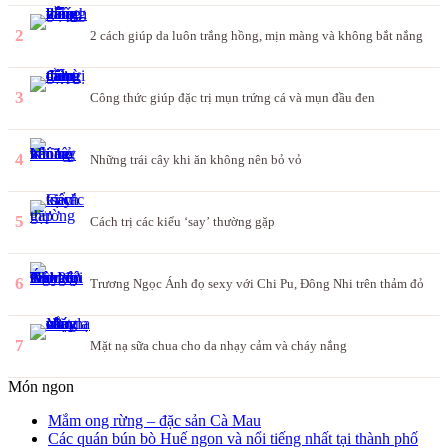
2
2 cách giúp da luôn trắng hồng, mịn màng và không bắt nắng
3
Công thức giúp đặc trị mụn trứng cá và mụn đầu đen
4
Những trái cây khi ăn không nên bỏ vỏ
5
Cách trị các kiểu ‘say’ thường gặp
6
Trương Ngọc Ánh đọ sexy với Chi Pu, Đông Nhi trên thảm đỏ
7
Mặt nạ sữa chua cho da nhạy cảm và cháy nắng
Món ngon
Mắm ong rừng – đặc sản Cà Mau
Các quán bún bò Huế ngon và nổi tiếng nhất tại thành phố