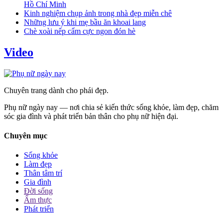
Hồ Chí Minh
Kinh nghiệm chụp ảnh trong nhà đẹp miễn chê
Những lưu ý khi mẹ bầu ăn khoai lang
Chè xoài nếp cẩm cực ngon đón hè
Video
Chuyên trang dành cho phái đẹp.
Phụ nữ ngày nay — nơi chia sẻ kiến thức sống khỏe, làm đẹp, chăm
sóc gia đình và phát triển bản thân cho phụ nữ hiện đại.
Chuyên mục
Sống khỏe
Làm đẹp
Thân tâm trí
Gia đình
Đời sống
Ẩm thực
Phát triển