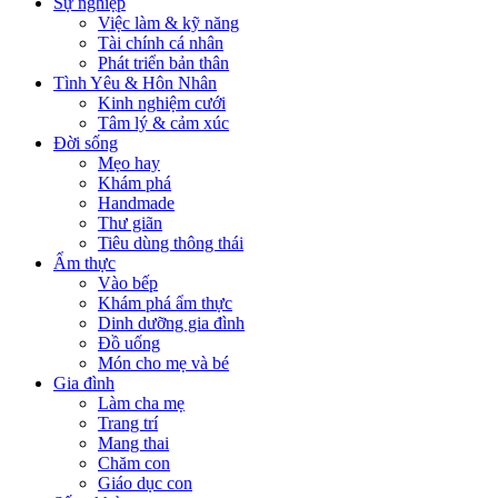
Sự nghiệp
Việc làm & kỹ năng
Tài chính cá nhân
Phát triển bản thân
Tình Yêu & Hôn Nhân
Kinh nghiệm cưới
Tâm lý & cảm xúc
Đời sống
Mẹo hay
Khám phá
Handmade
Thư giãn
Tiêu dùng thông thái
Ẩm thực
Vào bếp
Khám phá ẩm thực
Dinh dưỡng gia đình
Đồ uống
Món cho mẹ và bé
Gia đình
Làm cha mẹ
Trang trí
Mang thai
Chăm con
Giáo dục con