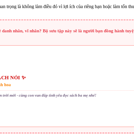
an trọng là không làm điều đó vì lợi ích của riêng bạn hoặc làm tổn th
anh nhân, vĩ nhân? Bộ sưu tập này sẽ là người bạn đồng hành tuyệt
ÁCH NÓI ✨
nh hoa
 trời mới - cùng con vun đắp tình yêu đọc sách ba mẹ nhé!