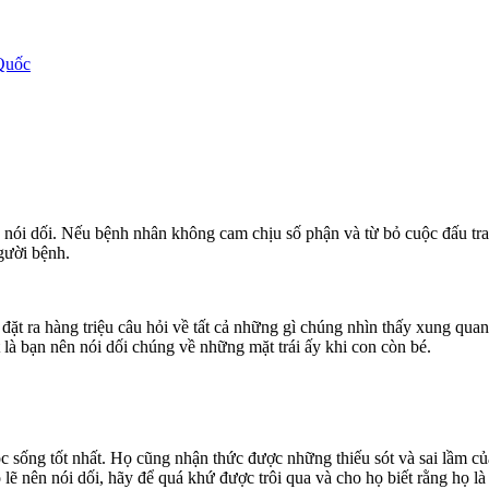
Quốc
 nói dối. Nếu bệnh nhân không cam chịu số phận và từ bỏ cuộc đấu tran
gười bệnh.
 đặt ra hàng triệu câu hỏi về tất cả những gì chúng nhìn thấy xung quan
 là bạn nên nói dối chúng về những mặt trái ấy khi con còn bé.
 sống tốt nhất. Họ cũng nhận thức được những thiếu sót và sai lầm c
ẽ nên nói dối, hãy để quá khứ được trôi qua và cho họ biết rằng họ là