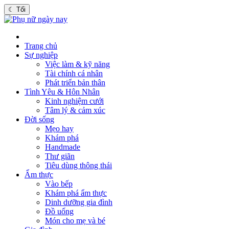
☾
Tối
Trang chủ
Sự nghiệp
Việc làm & kỹ năng
Tài chính cá nhân
Phát triển bản thân
Tình Yêu & Hôn Nhân
Kinh nghiệm cưới
Tâm lý & cảm xúc
Đời sống
Mẹo hay
Khám phá
Handmade
Thư giãn
Tiêu dùng thông thái
Ẩm thực
Vào bếp
Khám phá ẩm thực
Dinh dưỡng gia đình
Đồ uống
Món cho mẹ và bé