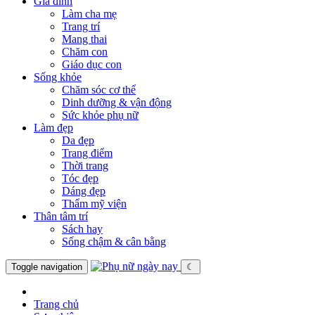
Gia đình
Làm cha mẹ
Trang trí
Mang thai
Chăm con
Giáo dục con
Sống khỏe
Chăm sóc cơ thể
Dinh dưỡng & vận động
Sức khỏe phụ nữ
Làm đẹp
Da đẹp
Trang điểm
Thời trang
Tóc đẹp
Dáng đẹp
Thẩm mỹ viện
Thân tâm trí
Sách hay
Sống chậm & cân bằng
Toggle navigation
☾
Trang chủ