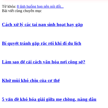
Từ khóa:
8 tình huống bạn nên nói dối...
Bài viết cùng chuyên mục
Cách xử lý các tai nạn sinh hoạt hay gặp
Bí quyết tránh gặp rắc rối khi đi du lịch
Làm sao để cải cách văn hóa nơi công sở?
Khử mùi khó chịu của cơ thể
5 vấn đề khó hóa giải giữa mẹ chồng, nàng dâu