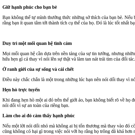
Giữ hạnh phúc cho bạn bè
Bạn không thể tự mình thưởng thức những sở thích của bạn bè. Nếu bạ
rằng bạn ít quan tâm tới thành tích cụ thể của họ. Đó là lúc tốt nhất b
Duy trì một mối quan hệ tình cảm
Mọi mối quan hệ cần dựa trên nền tảng của sự tin tưởng, nhưng những 
hứa hẹn gì cả thay vì nói lên sự thật và làm tan nát trái tim của đối tác
Ở ranh giới của sự sống và cái chết
Điều này chắc chắn là một trong những lúc bạn nên nói dối thay vì nó
Hẹn hò trực tuyến
Khi đang hẹn hò một ai đó trên thế giới ảo, bạn không biết rõ về họ đủ
nói dối vì sự an toàn của riêng bạn.
Làm cho ai đó cảm thấy hạnh phúc
Nếu một lời nói dối nhỏ mà không ai bị tổn thương mà thay vào đó còn
cũng không có hại gì trong việc nói với họ rằng họ trông đã khá hơn 