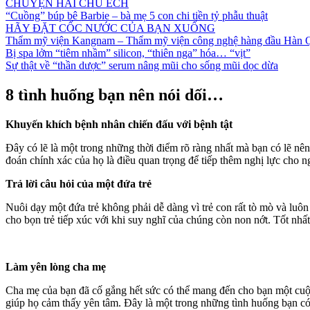
CHUYỆN HAI CHÚ ẾCH
“Cuồng” búp bê Barbie – bà mẹ 5 con chi tiền tỷ phẫu thuật
HÃY ĐẶT CỐC NƯỚC CỦA BẠN XUỐNG
Thẩm mỹ viện Kangnam – Thẩm mỹ viện công nghệ hàng đầu Hàn 
Bị spa lởm “tiêm nhầm” silicon, “thiên nga” hóa… “vịt”
Sự thật về “thần dược” serum nâng mũi cho sống mũi dọc dừa
8 tình huống bạn nên nói dối…
Khuyến khích bệnh nhân chiến đấu với bệnh tật
Đây có lẽ là một trong những thời điểm rõ ràng nhất mà bạn có lẽ nên
đoán chính xác của họ là điều quan trọng để tiếp thêm nghị lực cho n
Trả lời câu hỏi của một đứa trẻ
Nuôi dạy một đứa trẻ không phải dễ dàng vì trẻ con rất tò mò và luôn
cho bọn trẻ tiếp xúc với khi suy nghĩ của chúng còn non nớt. Tốt nhất
Làm yên lòng cha mẹ
Cha mẹ của bạn đã cố gắng hết sức có thể mang đến cho bạn một cuộc
giúp họ cảm thấy yên tâm. Đây là một trong những tình huống bạn có l