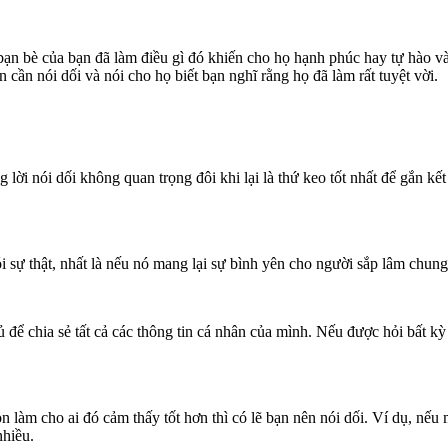
n bè của bạn đã làm điều gì đó khiến cho họ hạnh phúc hay tự hào và h
ạn cần nói dối và nói cho họ biết bạn nghĩ rằng họ đã làm rất tuyệt vời.
lời nói dối không quan trọng đôi khi lại là thứ keo tốt nhất để gắn k
.
i sự thật, nhất là nếu nó mang lại sự bình yên cho người sắp lâm chung
 để chia sẻ tất cả các thông tin cá nhân của mình. Nếu được hỏi bất kỳ 
 làm cho ai đó cảm thấy tốt hơn thì có lẽ bạn nên nói dối. Ví dụ, nếu 
nhiều.