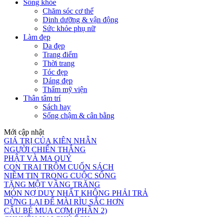
Sống khỏe
Chăm sóc cơ thể
Dinh dưỡng & vận động
Sức khỏe phụ nữ
Làm đẹp
Da đẹp
Trang điểm
Thời trang
Tóc đẹp
Dáng đẹp
Thẩm mỹ viện
Thân tâm trí
Sách hay
Sống chậm & cân bằng
Mới cập nhật
GIÁ TRỊ CỦA KIÊN NHẪN
NGƯỜI CHIẾN THẮNG
PHẬT VÀ MA QUỶ
CON TRAI TRỘM CUỐN SÁCH
NIỀM TIN TRONG CUỘC SỐNG
TẶNG MỘT VẦNG TRĂNG
MÓN NỢ DUY NHẤT KHÔNG PHẢI TRẢ
DỪNG LẠI ĐỂ MÀI RÌU SẮC HƠN
CẬU BÉ MUA CƠM (PHẦN 2)