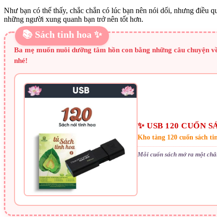
Như bạn có thể thấy, chắc chắn có lúc bạn nên nói dối, nhưng điều qu
những người xung quanh bạn trở nên tốt hơn.
📚 Sách tinh hoa ✨
Ba mẹ muốn nuôi dưỡng tâm hồn con bằng những câu chuyện về d
nhé!
✨ USB 120 CUỐN S
Kho tàng 120 cuốn sách ti
Mỗi cuốn sách mở ra một chân