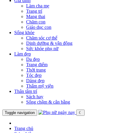
Gia đình
Làm cha mẹ
Trang trí
Mang thai
Chăm con
Giáo dục con
Sống khỏe
Chăm sóc cơ thể
Dinh dưỡng & vận động
Sức khỏe phụ nữ
Làm đẹp
Da đẹp
Trang điểm
Thời trang
Tóc đẹp
Dáng đẹp
Thẩm mỹ viện
Thân tâm trí
Sách hay
Sống chậm & cân bằng
Toggle navigation
☾
Trang chủ