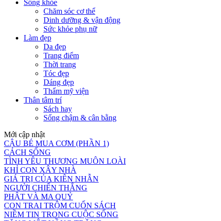
Sống khỏe
Chăm sóc cơ thể
Dinh dưỡng & vận động
Sức khỏe phụ nữ
Làm đẹp
Da đẹp
Trang điểm
Thời trang
Tóc đẹp
Dáng đẹp
Thẩm mỹ viện
Thân tâm trí
Sách hay
Sống chậm & cân bằng
Mới cập nhật
CẬU BÉ MUA CƠM (PHẦN 1)
CÁCH SỐNG
TÌNH YÊU THƯƠNG MUÔN LOÀI
KHỈ CON XÂY NHÀ
GIÁ TRỊ CỦA KIÊN NHẪN
NGƯỜI CHIẾN THẮNG
PHẬT VÀ MA QUỶ
CON TRAI TRỘM CUỐN SÁCH
NIỀM TIN TRONG CUỘC SỐNG