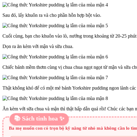
Sau đó, lấy khuôn ra và cho phần hỗn hợp bột vào.
Cuối cùng, bạn cho khuôn vào lò, nướng trong khoảng từ 20-25 phút
Dọn ra ăn kèm với mận và sữa chua.
Chiếc bánh mềm thơm cùng vị chua chua ngọt ngọt từ mận và sữa chua
Thật không khó để có một mẻ bánh Yorkshire pudding ngon lành các 
Ăn kèm với sữa chua và mận thì thật hấp dẫn quá rồi! Chúc các bạn 
📚 Sách tinh hoa ✨
Ba mẹ muốn con có trọn bộ kỹ năng từ nhỏ mà không cần lo tìm 