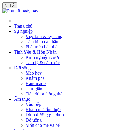
☾
Tối
Trang chủ
Sự nghiệp
Việc làm & kỹ năng
Tài chính cá nhân
Phát triển bản thân
Tình Yêu & Hôn Nhân
Kinh nghiệm cưới
Tâm lý & cảm xúc
Đời sống
Mẹo hay
Khám phá
Handmade
Thư giãn
Tiêu dùng thông thái
Ẩm thực
Vào bếp
Khám phá ẩm thực
Dinh dưỡng gia đình
Đồ uống
Món cho mẹ và bé