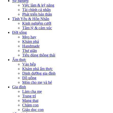
Sự nghiệp
Việc làm & kỹ năng
Tài chính cá nhân
Phát triển bản thân
Tình Yêu & Hôn Nhân
Kinh nghiệm cưới
Tâm lý & cảm xúc
Đời sống
Mẹo hay
Khám phá
Handmade
Thư giãn
Tiêu dùng thông thái
Ẩm thực
Vào bếp
Khám phá ẩm thực
Dinh dưỡng gia đình
Đồ uống
Món cho mẹ và bé
Gia đình
Làm cha mẹ
Trang trí
Mang thai
Chăm con
Giáo dục con