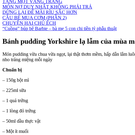
TẶNG MỘT VẦNG TRĂNG
MÓN NỢ DUY NHẤT KHÔNG PHẢI TRẢ
DỪNG LẠI ĐỂ MÀI RÌU SẮC HƠN
CẬU BÉ MUA CƠM (PHẦN 2)
CHUYỆN HAI CHÚ ẾCH
“Cuồng” búp bê Barbie – bà mẹ 5 con chi tiền tỷ phẫu thuật
Bánh pudding Yorkshire lạ lẫm của mùa 
Món pudding vừa chua vừa ngọt, lại thật thơm mềm, hấp dẫn lắm luô
nho tráng miệng mỗi ngày
Chuẩn bị
– 150g bột mì
– 225ml sữa
– 1 quả trứng
– 1 lòng đỏ trứng
– 50ml dầu thực vật
– Một ít muối