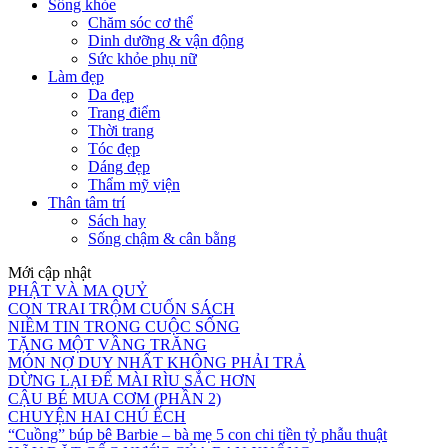
Sống khỏe
Chăm sóc cơ thể
Dinh dưỡng & vận động
Sức khỏe phụ nữ
Làm đẹp
Da đẹp
Trang điểm
Thời trang
Tóc đẹp
Dáng đẹp
Thẩm mỹ viện
Thân tâm trí
Sách hay
Sống chậm & cân bằng
Mới cập nhật
PHẬT VÀ MA QUỶ
CON TRAI TRỘM CUỐN SÁCH
NIỀM TIN TRONG CUỘC SỐNG
TẶNG MỘT VẦNG TRĂNG
MÓN NỢ DUY NHẤT KHÔNG PHẢI TRẢ
DỪNG LẠI ĐỂ MÀI RÌU SẮC HƠN
CẬU BÉ MUA CƠM (PHẦN 2)
CHUYỆN HAI CHÚ ẾCH
“Cuồng” búp bê Barbie – bà mẹ 5 con chi tiền tỷ phẫu thuật