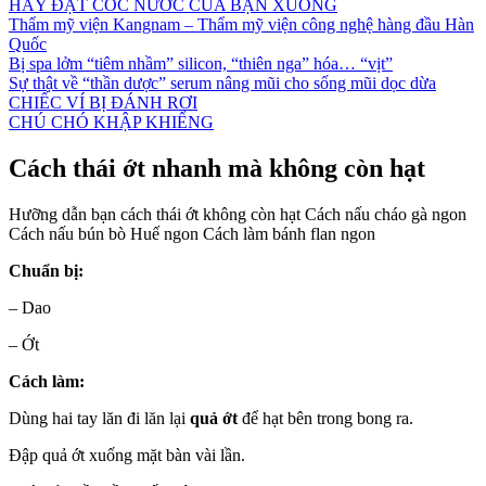
HÃY ĐẶT CỐC NƯỚC CỦA BẠN XUỐNG
Thẩm mỹ viện Kangnam – Thẩm mỹ viện công nghệ hàng đầu Hàn
Quốc
Bị spa lởm “tiêm nhầm” silicon, “thiên nga” hóa… “vịt”
Sự thật về “thần dược” serum nâng mũi cho sống mũi dọc dừa
CHIẾC VÍ BỊ ĐÁNH RƠI
CHÚ CHÓ KHẬP KHIỂNG
Cách thái ớt nhanh mà không còn hạt
Hưỡng dẫn bạn cách thái ớt không còn hạt Cách nấu cháo gà ngon
Cách nấu bún bò Huế ngon Cách làm bánh flan ngon
Chuẩn bị:
– Dao
– Ớt
Cách làm:
Dùng hai tay lăn đi lăn lại
quả ớt
để hạt bên trong bong ra.
Đập quả ớt xuống mặt bàn vài lần.