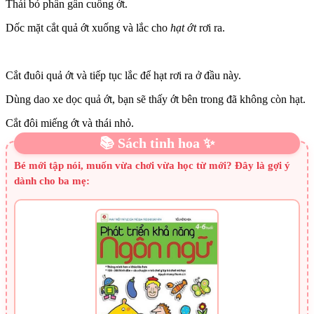
Thái bỏ phần gần cuống ớt.
Dốc mặt cắt quả ớt xuống và lắc cho
hạt ớt
rơi ra.
Cắt đuôi quả ớt và tiếp tục lắc để hạt rơi ra ở đầu này.
Dùng dao xe dọc quả ớt, bạn sẽ thấy ớt bên trong đã không còn hạt.
Cắt đôi miếng ớt và thái nhỏ.
📚 Sách tinh hoa ✨
Bé mới tập nói, muốn vừa chơi vừa học từ mới? Đây là gợi ý
dành cho ba mẹ: