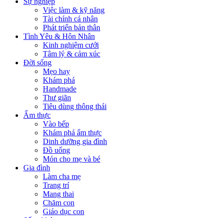
Sự nghiệp
Việc làm & kỹ năng
Tài chính cá nhân
Phát triển bản thân
Tình Yêu & Hôn Nhân
Kinh nghiệm cưới
Tâm lý & cảm xúc
Đời sống
Mẹo hay
Khám phá
Handmade
Thư giãn
Tiêu dùng thông thái
Ẩm thực
Vào bếp
Khám phá ẩm thực
Dinh dưỡng gia đình
Đồ uống
Món cho mẹ và bé
Gia đình
Làm cha mẹ
Trang trí
Mang thai
Chăm con
Giáo dục con