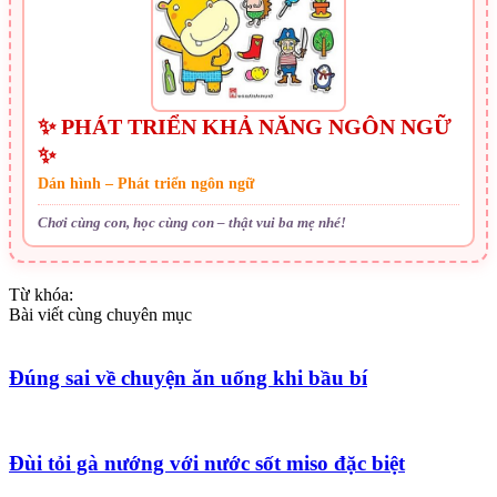
✨ PHÁT TRIỂN KHẢ NĂNG NGÔN NGỮ
✨
Dán hình – Phát triển ngôn ngữ
Chơi cùng con, học cùng con – thật vui ba mẹ nhé!
Từ khóa:
Bài viết cùng chuyên mục
Đúng sai về chuyện ăn uống khi bầu bí
Đùi tỏi gà nướng với nước sốt miso đặc biệt