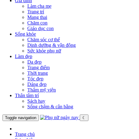
Gia đình
Làm cha mẹ
Trang trí
Mang thai
Chăm con
Giáo dục con
Sống khỏe
Chăm sóc cơ thể
Dinh dưỡng & vận động
Sức khỏe phụ nữ
Làm đẹp
Da đẹp
Trang điểm
Thời trang
Tóc đẹp
Dáng đẹp
Thẩm mỹ viện
Thân tâm trí
Sách hay
Sống chậm & cân bằng
Toggle navigation
☾
Trang chủ