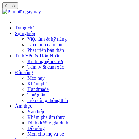
☾
Tối
Trang chủ
Sự nghiệp
Việc làm & kỹ năng
Tài chính cá nhân
Phát triển bản thân
Tình Yêu & Hôn Nhân
Kinh nghiệm cưới
Tâm lý & cảm xúc
Đời sống
Mẹo hay
Khám phá
Handmade
Thư giãn
Tiêu dùng thông thái
Ẩm thực
Vào bếp
Khám phá ẩm thực
Dinh dưỡng gia đình
Đồ uống
Món cho mẹ và bé