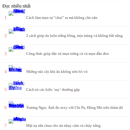
Đọc nhiều nhất
1
Cách làm mụn tự “chui” ra mà không cần nặn
2
2 cách giúp da luôn trắng hồng, mịn màng và không bắt nắng
3
Công thức giúp đặc trị mụn trứng cá và mụn đầu đen
4
Những trái cây khi ăn không nên bỏ vỏ
5
Cách trị các kiểu ‘say’ thường gặp
6
Trương Ngọc Ánh đọ sexy với Chi Pu, Đông Nhi trên thảm đỏ
7
Mặt nạ sữa chua cho da nhạy cảm và cháy nắng