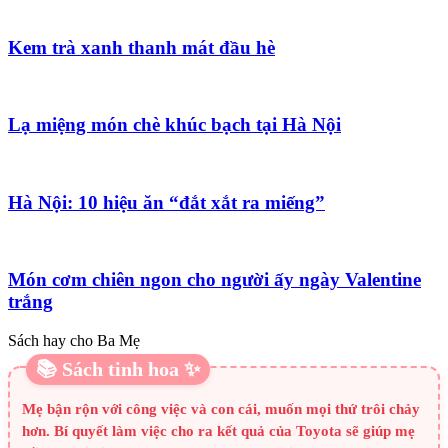
Kem trà xanh thanh mát đầu hè
Lạ miệng món chè khúc bạch tại Hà Nội
Hà Nội: 10 hiệu ăn “đắt xắt ra miếng”
Món cơm chiên ngon cho người ấy ngày Valentine
trắng
Sách hay cho Ba Mẹ
📚 Sách tinh hoa ✨
Mẹ bận rộn với công việc và con cái, muốn mọi thứ trôi chảy
hơn. Bí quyết làm việc cho ra kết quả của Toyota sẽ giúp mẹ