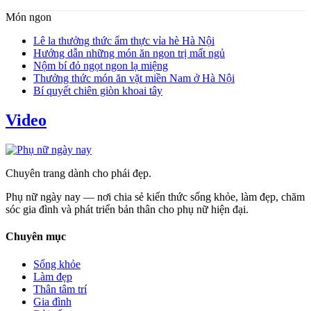
Món ngon
Lê la thưởng thức ẩm thực vỉa hè Hà Nội
Hướng dẫn những món ăn ngon trị mất ngủ
Nộm bí đỏ ngọt ngon lạ miệng
Thưởng thức món ăn vặt miền Nam ở Hà Nội
Bí quyết chiên giòn khoai tây
Video
Chuyên trang dành cho phái đẹp.
Phụ nữ ngày nay — nơi chia sẻ kiến thức sống khỏe, làm đẹp, chăm
sóc gia đình và phát triển bản thân cho phụ nữ hiện đại.
Chuyên mục
Sống khỏe
Làm đẹp
Thân tâm trí
Gia đình