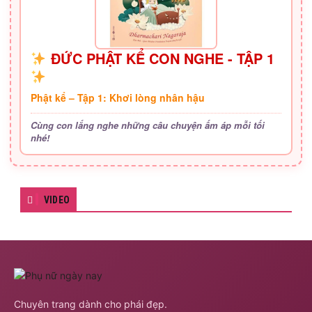
ĐỨC PHẬT KỂ CON NGHE - TẬP 1
Phật kể – Tập 1: Khơi lòng nhân hậu
Cùng con lắng nghe những câu chuyện ấm áp mỗi tối
nhé!
VIDEO
Chuyên trang dành cho phái đẹp.