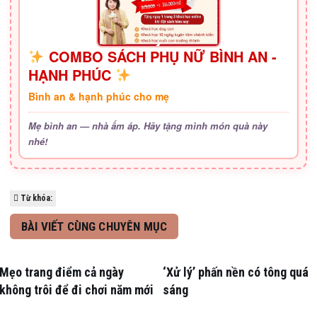
COMBO SÁCH PHỤ NỮ BÌNH AN -
HẠNH PHÚC
Bình an & hạnh phúc cho mẹ
Mẹ bình an — nhà ấm áp. Hãy tặng mình món quà này
nhé!
Từ khóa:
BÀI VIẾT CÙNG CHUYÊN MỤC
Mẹo trang điểm cả ngày
‘Xử lý’ phấn nền có tông quá
không trôi để đi chơi năm mới
sáng