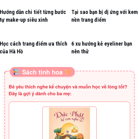
Hướng dẫn chi tiết từng bước
Tại sao bạn bị dị ứng với kem
tự make-up siêu xinh
nền trang điểm
Học cách trang điểm ưa thích
6 xu hướng kẻ eyeliner bạn
của Hà Hồ
nên thử
Sách tinh hoa
SÁCH HAY CHO BA MẸ
Bé yêu thích nghe kể chuyện và muốn học về lòng tốt?
Đây là gợi ý dành cho ba mẹ: