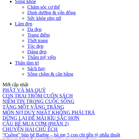
Sống khỏe
Chăm sóc cơ thể
Dinh dưỡng & vận động
Sức khỏe phụ nữ
Làm đẹp
Da đẹp
Trang điểm
Thời trang
Tóc đẹp
Dáng đẹp
Thẩm mỹ viện
Thân tâm trí
Sách hay
Sống chậm & cân bằng
Mới cập nhật
PHẬT VÀ MA QUỶ
CON TRAI TRỘM CUỐN SÁCH
NIỀM TIN TRONG CUỘC SỐNG
TẶNG MỘT VẦNG TRĂNG
MÓN NỢ DUY NHẤT KHÔNG PHẢI TRẢ
DỪNG LẠI ĐỂ MÀI RÌU SẮC HƠN
CẬU BÉ MUA CƠM (PHẦN 2)
CHUYỆN HAI CHÚ ẾCH
“Cuồng” búp bê Barbie – bà mẹ 5 con chi tiền tỷ phẫu thuật