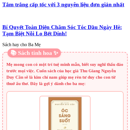
Tắm trắng cấp tốc với 3 nguyên liệu đơn giản nhất
Bí Quyết Toàn Diện Chăm Sóc Tóc Dầu Ngày Hè:
Tạm Biệt Nỗi Lo Bết Dính!
Sách hay cho Ba Mẹ
📚 Sách tinh hoa ✨
Mẹ mong con có một trí tuệ minh mẫn, biết suy nghĩ thấu đáo
trước mọi việc. Cuốn sách của học giả Thu Giang Nguyễn
Duy Cần sẽ là kim chỉ nam giúp mẹ rèn tư duy cho con từ
thuở ấu thơ. Đây là gợi ý dành cho ba mẹ: