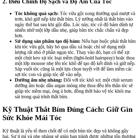
2. Điều Chỉnh Độ Sạch và Độ Ẩm Của Tóc
Tóc không quá sạch:
Tóc vừa gội xong thường quá mượt và
trơn, khó giữ nếp khi thắt bím. Lý tưởng nhất là thắt bím vào
ngày thứ hai sau khi gội đầu. Lúc này, tóc có độ bám dính tự
nhiên nhờ một lớp dầu nhẹ, giúp bím tóc chắc chắn và đẹp
hơn.
Sử dụng sản phẩm tạo độ bám:
Nếu bạn buộc phải thắt bím
khi tóc vừa gội, hãy bỏ qua dầu xả hoặc chỉ sử dụng một
lượng rất nhỏ ở phần ngọn tóc. Thay vào đó, bạn có thể xịt
một chút keo xịt tóc loại mềm (light-hold hairspray) hoặc thoa
một lớp mousse nhẹ lên tóc khô để tạo độ kết dính và giữ nếp.
Sáp vuốt tóc cũng là một lựa chọn tuyệt vời để làm mềm các
sợi tóc con và giúp tóc dễ vào nếp.
Dưỡng ẩm nhẹ nhàng:
Đối với tóc khô xơ, một chút serum
dưỡng ẩm hoặc dầu argan mỏng nhẹ thoa đều lên thân tóc sẽ
giúp tóc mềm mại, óng ả hơn, đồng thời bảo vệ tóc khỏi ma
sát trong quá trình thắt bím.
Kỹ Thuật Thắt Bím Đúng Cách: Giữ Gìn
Sức Khỏe Mái Tóc
Kỹ thuật là yếu tố then chốt để có một bím tóc đẹp và không gây
hại. Sự tỉ mỉ và nhẹ nhàng sẽ giúp bạn tránh được những tổn thương