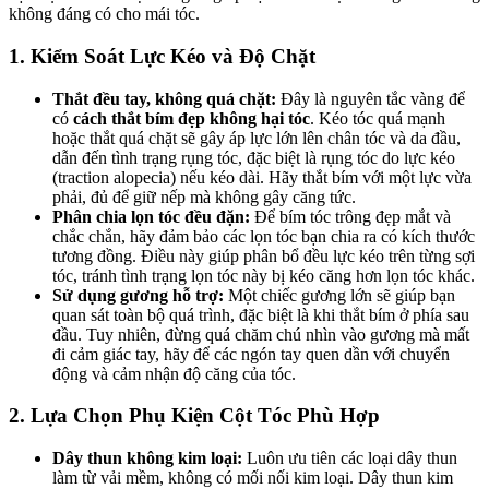
không đáng có cho mái tóc.
1. Kiểm Soát Lực Kéo và Độ Chặt
Thắt đều tay, không quá chặt:
Đây là nguyên tắc vàng để
có
cách thắt bím đẹp không hại tóc
. Kéo tóc quá mạnh
hoặc thắt quá chặt sẽ gây áp lực lớn lên chân tóc và da đầu,
dẫn đến tình trạng rụng tóc, đặc biệt là rụng tóc do lực kéo
(traction alopecia) nếu kéo dài. Hãy thắt bím với một lực vừa
phải, đủ để giữ nếp mà không gây căng tức.
Phân chia lọn tóc đều đặn:
Để bím tóc trông đẹp mắt và
chắc chắn, hãy đảm bảo các lọn tóc bạn chia ra có kích thước
tương đồng. Điều này giúp phân bổ đều lực kéo trên từng sợi
tóc, tránh tình trạng lọn tóc này bị kéo căng hơn lọn tóc khác.
Sử dụng gương hỗ trợ:
Một chiếc gương lớn sẽ giúp bạn
quan sát toàn bộ quá trình, đặc biệt là khi thắt bím ở phía sau
đầu. Tuy nhiên, đừng quá chăm chú nhìn vào gương mà mất
đi cảm giác tay, hãy để các ngón tay quen dần với chuyển
động và cảm nhận độ căng của tóc.
2. Lựa Chọn Phụ Kiện Cột Tóc Phù Hợp
Dây thun không kim loại:
Luôn ưu tiên các loại dây thun
làm từ vải mềm, không có mối nối kim loại. Dây thun kim