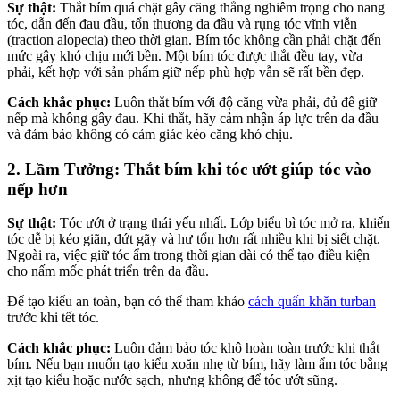
Sự thật:
Thắt bím quá chặt gây căng thẳng nghiêm trọng cho nang
tóc, dẫn đến đau đầu, tổn thương da đầu và rụng tóc vĩnh viễn
(traction alopecia) theo thời gian. Bím tóc không cần phải chặt đến
mức gây khó chịu mới bền. Một bím tóc được thắt đều tay, vừa
phải, kết hợp với sản phẩm giữ nếp phù hợp vẫn sẽ rất bền đẹp.
Cách khắc phục:
Luôn thắt bím với độ căng vừa phải, đủ để giữ
nếp mà không gây đau. Khi thắt, hãy cảm nhận áp lực trên da đầu
và đảm bảo không có cảm giác kéo căng khó chịu.
2. Lầm Tưởng: Thắt bím khi tóc ướt giúp tóc vào
nếp hơn
Sự thật:
Tóc ướt ở trạng thái yếu nhất. Lớp biểu bì tóc mở ra, khiến
tóc dễ bị kéo giãn, đứt gãy và hư tổn hơn rất nhiều khi bị siết chặt.
Ngoài ra, việc giữ tóc ẩm trong thời gian dài có thể tạo điều kiện
cho nấm mốc phát triển trên da đầu.
Để tạo kiểu an toàn, bạn có thể tham khảo
cách quấn khăn turban
trước khi tết tóc.
Cách khắc phục:
Luôn đảm bảo tóc khô hoàn toàn trước khi thắt
bím. Nếu bạn muốn tạo kiểu xoăn nhẹ từ bím, hãy làm ẩm tóc bằng
xịt tạo kiểu hoặc nước sạch, nhưng không để tóc ướt sũng.