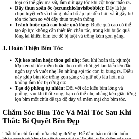
loại có thể gây ma sát, làm đứt gãy tóc khi cột hoặc tháo ra.
Dây thun xoắn ốc (scrunchie/invisibobble):
Đây là lựa
chọn tuyệt vời vì chúng phân bổ áp lực đều hơn và ít gây hư
tổn tóc hơn so với dây thun truyền thống.
Tránh buộc quá cao hoặc quá lỏng:
Buộc quá cao có thể
tạo áp lực không cần thiết lên chân tóc, trong khi buộc quá
lỏng lại khiến bím tóc dễ bị tuột và trông kém gọn gàng.
3. Hoàn Thiện Bím Tóc
Xịt keo mềm hoặc thoa gel nhẹ:
Sau khi hoàn tất, xịt một
lớp keo xịt tóc mềm hoặc thoa một chút gel tạo kiểu lên đầu
ngón tay và vuốt nhẹ lên những sợi tóc con bị bung ra. Điều
này giúp bím tóc trông gọn gàng và giữ nếp lâu hơn mà
không làm tóc bị cứng đơ.
Tạo độ phồng tự nhiên:
Đối với các kiểu bím lỏng và
phồng, sau khi thắt xong, bạn có thể nhẹ nhàng kéo giãn từng
lọn bím một chút để tạo độ dày và mềm mại cho bím tóc.
Chăm Sóc Bím Tóc Và Mái Tóc Sau Khi
Thắt: Bí Quyết Bền Đẹp
Thắt bím chỉ là một nửa chặng đường. Để đảm bảo mái tóc luôn