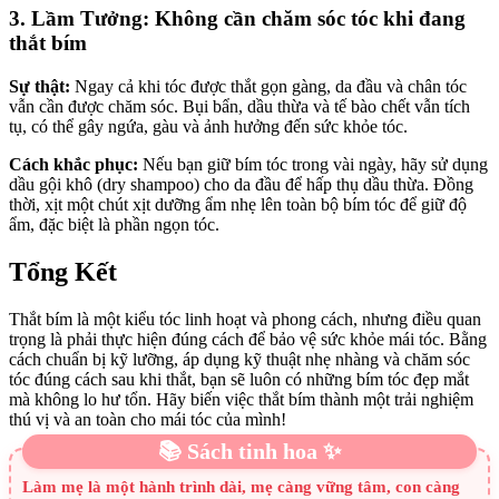
3. Lầm Tưởng: Không cần chăm sóc tóc khi đang
thắt bím
Sự thật:
Ngay cả khi tóc được thắt gọn gàng, da đầu và chân tóc
vẫn cần được chăm sóc. Bụi bẩn, dầu thừa và tế bào chết vẫn tích
tụ, có thể gây ngứa, gàu và ảnh hưởng đến sức khỏe tóc.
Cách khắc phục:
Nếu bạn giữ bím tóc trong vài ngày, hãy sử dụng
dầu gội khô (dry shampoo) cho da đầu để hấp thụ dầu thừa. Đồng
thời, xịt một chút xịt dưỡng ẩm nhẹ lên toàn bộ bím tóc để giữ độ
ẩm, đặc biệt là phần ngọn tóc.
Tổng Kết
Thắt bím là một kiểu tóc linh hoạt và phong cách, nhưng điều quan
trọng là phải thực hiện đúng cách để bảo vệ sức khỏe mái tóc. Bằng
cách chuẩn bị kỹ lưỡng, áp dụng kỹ thuật nhẹ nhàng và chăm sóc
tóc đúng cách sau khi thắt, bạn sẽ luôn có những bím tóc đẹp mắt
mà không lo hư tổn. Hãy biến việc thắt bím thành một trải nghiệm
thú vị và an toàn cho mái tóc của mình!
📚 Sách tinh hoa ✨
Làm mẹ là một hành trình dài, mẹ càng vững tâm, con càng