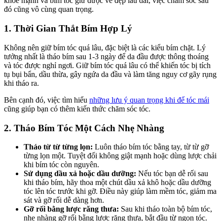
khỏe mạnh và bím tóc giữ được vẻ đẹp lâu dài, việc chăm sóc sau
đó cũng vô cùng quan trọng.
1. Thời Gian Thắt Bím Hợp Lý
Không nên giữ bím tóc quá lâu, đặc biệt là các kiểu bím chặt. Lý
tưởng nhất là tháo bím sau 1-3 ngày để da đầu được thông thoáng
và tóc được nghỉ ngơi. Giữ bím tóc quá lâu có thể khiến tóc bị tích
tụ bụi bẩn, dầu thừa, gây ngứa da đầu và làm tăng nguy cơ gãy rụng
khi tháo ra.
Bên cạnh đó, việc tìm hiểu
những lưu ý quan trọng khi để tóc mái
cũng giúp bạn có thêm kiến thức chăm sóc tóc.
2. Tháo Bím Tóc Một Cách Nhẹ Nhàng
Tháo từ từ từng lọn:
Luôn tháo bím tóc bằng tay, từ từ gỡ
từng lọn một. Tuyệt đối không giật mạnh hoặc dùng lược chải
khi bím tóc còn nguyên.
Sử dụng dầu xả hoặc dầu dưỡng:
Nếu tóc bạn dễ rối sau
khi tháo bím, hãy thoa một chút dầu xả khô hoặc dầu dưỡng
tóc lên tóc trước khi gỡ. Điều này giúp làm mềm tóc, giảm ma
sát và gỡ rối dễ dàng hơn.
Gỡ rối bằng lược răng thưa:
Sau khi tháo toàn bộ bím tóc,
nhẹ nhàng gỡ rối bằng lược răng thưa, bắt đầu từ ngọn tóc.