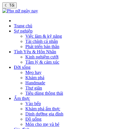
☾
Tối
Trang chủ
Sự nghiệp
Việc làm & kỹ năng
Tài chính cá nhân
Phát triển bản thân
Tình Yêu & Hôn Nhân
Kinh nghiệm cưới
Tâm lý & cảm xúc
Đời sống
Mẹo hay
Khám phá
Handmade
Thư giãn
Tiêu dùng thông thái
Ẩm thực
Vào bếp
Khám phá ẩm thực
Dinh dưỡng gia đình
Đồ uống
Món cho mẹ và bé