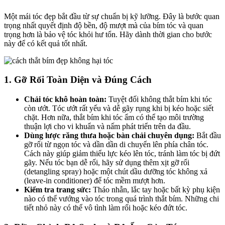
Một mái tóc đẹp bắt đầu từ sự chuẩn bị kỹ lưỡng. Đây là bước quan
trọng nhất quyết định độ bền, độ mượt mà của bím tóc và quan
trọng hơn là bảo vệ tóc khỏi hư tổn. Hãy dành thời gian cho bước
này để có kết quả tốt nhất.
1. Gỡ Rối Toàn Diện và Đúng Cách
Chải tóc khô hoàn toàn:
Tuyệt đối không thắt bím khi tóc
còn ướt. Tóc ướt rất yếu và dễ gãy rụng khi bị kéo hoặc siết
chặt. Hơn nữa, thắt bím khi tóc ẩm có thể tạo môi trường
thuận lợi cho vi khuẩn và nấm phát triển trên da đầu.
Dùng lược răng thưa hoặc bàn chải chuyên dụng:
Bắt đầu
gỡ rối từ ngọn tóc và dần dần di chuyển lên phía chân tóc.
Cách này giúp giảm thiểu lực kéo lên tóc, tránh làm tóc bị đứt
gãy. Nếu tóc bạn dễ rối, hãy sử dụng thêm xịt gỡ rối
(detangling spray) hoặc một chút dầu dưỡng tóc không xả
(leave-in conditioner) để tóc mềm mượt hơn.
Kiểm tra trang sức:
Tháo nhẫn, lắc tay hoặc bất kỳ phụ kiện
nào có thể vướng vào tóc trong quá trình thắt bím. Những chi
tiết nhỏ này có thể vô tình làm rối hoặc kéo đứt tóc.