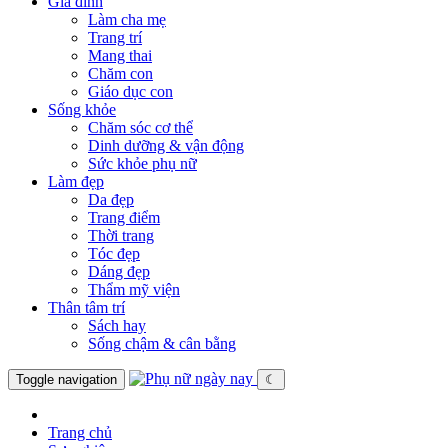
Gia đình
Làm cha mẹ
Trang trí
Mang thai
Chăm con
Giáo dục con
Sống khỏe
Chăm sóc cơ thể
Dinh dưỡng & vận động
Sức khỏe phụ nữ
Làm đẹp
Da đẹp
Trang điểm
Thời trang
Tóc đẹp
Dáng đẹp
Thẩm mỹ viện
Thân tâm trí
Sách hay
Sống chậm & cân bằng
Toggle navigation
☾
Trang chủ