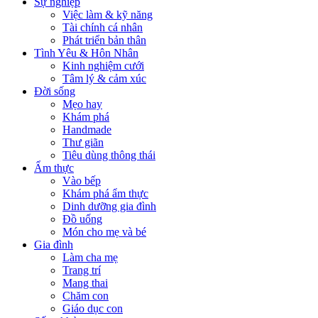
Sự nghiệp
Việc làm & kỹ năng
Tài chính cá nhân
Phát triển bản thân
Tình Yêu & Hôn Nhân
Kinh nghiệm cưới
Tâm lý & cảm xúc
Đời sống
Mẹo hay
Khám phá
Handmade
Thư giãn
Tiêu dùng thông thái
Ẩm thực
Vào bếp
Khám phá ẩm thực
Dinh dưỡng gia đình
Đồ uống
Món cho mẹ và bé
Gia đình
Làm cha mẹ
Trang trí
Mang thai
Chăm con
Giáo dục con