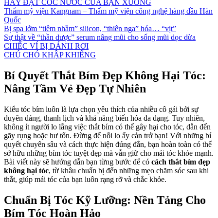
HÃY ĐẶT CỐC NƯỚC CỦA BẠN XUỐNG
Thẩm mỹ viện Kangnam – Thẩm mỹ viện công nghệ hàng đầu Hàn
Quốc
Bị spa lởm “tiêm nhầm” silicon, “thiên nga” hóa… “vịt”
Sự thật về “thần dược” serum nâng mũi cho sống mũi dọc dừa
CHIẾC VÍ BỊ ĐÁNH RƠI
CHÚ CHÓ KHẬP KHIỂNG
Bí Quyết Thắt Bím Đẹp Không Hại Tóc:
Nâng Tầm Vẻ Đẹp Tự Nhiên
Kiểu tóc bím luôn là lựa chọn yêu thích của nhiều cô gái bởi sự
duyên dáng, thanh lịch và khả năng biến hóa đa dạng. Tuy nhiên,
không ít người lo lắng việc thắt bím có thể gây hại cho tóc, dẫn đến
gãy rụng hoặc hư tổn. Đừng để nỗi lo ấy cản trở bạn! Với những bí
quyết chuyên sâu và cách thực hiện đúng đắn, bạn hoàn toàn có thể
sở hữu những bím tóc tuyệt đẹp mà vẫn giữ cho mái tóc khỏe mạnh.
Bài viết này sẽ hướng dẫn bạn từng bước để có
cách thắt bím đẹp
không hại tóc
, từ khâu chuẩn bị đến những mẹo chăm sóc sau khi
thắt, giúp mái tóc của bạn luôn rạng rỡ và chắc khỏe.
Chuẩn Bị Tóc Kỹ Lưỡng: Nền Tảng Cho
Bím Tóc Hoàn Hảo