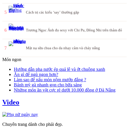
5
Cách trị các kiểu ‘say’ thường gặp
6
Trương Ngọc Ánh đọ sexy với Chi Pu, Đông Nhi trên thảm đỏ
7
Mặt nạ sữa chua cho da nhạy cảm và cháy nắng
Món ngon
Hướng dẫn pha nước ép quả lê và ớt chuông xanh
Ăn gì để ngủ ngon hơn?
Làm sao để nấu món nộm mướp đắng ?
Bánh mỳ gà nhanh gọn cho bữa sáng
Những món ăn vặt cực rẻ dưới 10.000 đồng ở Đà Nẵng
Video
Chuyên trang dành cho phái đẹp.