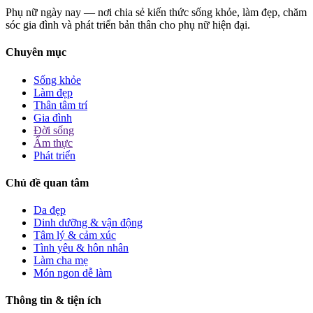
Phụ nữ ngày nay — nơi chia sẻ kiến thức sống khỏe, làm đẹp, chăm
sóc gia đình và phát triển bản thân cho phụ nữ hiện đại.
Chuyên mục
Sống khỏe
Làm đẹp
Thân tâm trí
Gia đình
Đời sống
Ẩm thực
Phát triển
Chủ đề quan tâm
Da đẹp
Dinh dưỡng & vận động
Tâm lý & cảm xúc
Tình yêu & hôn nhân
Làm cha mẹ
Món ngon dễ làm
Thông tin & tiện ích