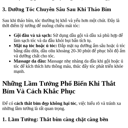
3. Dưỡng Tóc Chuyên Sâu Sau Khi Tháo Bím
Sau khi tháo bím, tóc thường bị khô và yếu hơn một chút. Đây là
thời điểm lý tưởng để nuông chiều mái tóc:
Gội đầu và xả sạch:
Sử dụng dầu gội và dầu xả phù hợp để
làm sạch tóc và da đầu khỏi bụi bẩn tích tụ.
Mặt nạ tóc hoặc ủ tóc:
Đắp mặt nạ dưỡng ẩm sâu hoặc ủ tóc
bằng dầu dừa, dầu oliu khoảng 20-30 phút để phục hồi độ ẩm
và dưỡng chất cho tóc.
Massage da đầu:
Massage nhẹ nhàng da đầu khi gội hoặc ủ
tóc để kích thích lưu thông máu, thúc đẩy tóc phát triển khỏe
mạnh.
Những Lầm Tưởng Phổ Biến Khi Thắt
Bím Và Cách Khắc Phục
Để có
cách thắt bím đẹp không hại tóc
, việc hiểu rõ và tránh xa
những lầm tưởng là rất quan trọng.
1. Lầm Tưởng: Thắt bím càng chặt càng bền