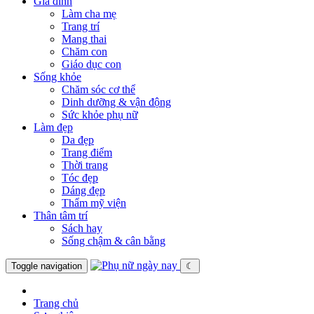
Gia đình
Làm cha mẹ
Trang trí
Mang thai
Chăm con
Giáo dục con
Sống khỏe
Chăm sóc cơ thể
Dinh dưỡng & vận động
Sức khỏe phụ nữ
Làm đẹp
Da đẹp
Trang điểm
Thời trang
Tóc đẹp
Dáng đẹp
Thẩm mỹ viện
Thân tâm trí
Sách hay
Sống chậm & cân bằng
Toggle navigation
☾
Trang chủ