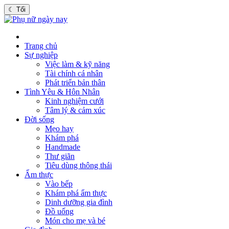
☾
Tối
Trang chủ
Sự nghiệp
Việc làm & kỹ năng
Tài chính cá nhân
Phát triển bản thân
Tình Yêu & Hôn Nhân
Kinh nghiệm cưới
Tâm lý & cảm xúc
Đời sống
Mẹo hay
Khám phá
Handmade
Thư giãn
Tiêu dùng thông thái
Ẩm thực
Vào bếp
Khám phá ẩm thực
Dinh dưỡng gia đình
Đồ uống
Món cho mẹ và bé