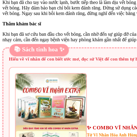
Khi bạn đã cho tay vào nước lạnh, bước tiếp theo là làm dịu vết bỏn
vết bỏng. Hãy đảm bảo bạn chỉ bôi kem đánh răng. Đừng sử dụng các 
vết bỏng. Ngay sau khi bôi kem đánh răng, đừng nghĩ đến việc băng v
Thăm khám bác sĩ
Khi bạn đã sơ cứu ban đầu cho vết bỏng, cần nhờ đến sự giúp đỡ của
nhạy cảm, cần đến ngay bệnh viện hay phòng khám gần nhất để giúp
📚 Sách tinh hoa ✨
Hiểu về vĩ nhân để con biết ước mơ, đọc sử Việt để con thêm tự
✨ COMBO VĨ NHÂN
Từ Vĩ Nhân Hóa Anh Hùn