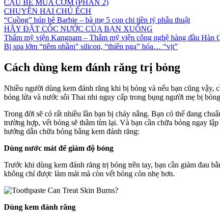
CẬU BÉ MUA CƠM (PHẦN 2)
CHUYỆN HAI CHÚ ẾCH
“Cuồng” búp bê Barbie – bà mẹ 5 con chi tiền tỷ phẫu thuật
HÃY ĐẶT CỐC NƯỚC CỦA BẠN XUỐNG
Thẩm mỹ viện Kangnam – Thẩm mỹ viện công nghệ hàng đầu Hàn 
Bị spa lởm “tiêm nhầm” silicon, “thiên nga” hóa… “vịt”
Cách dùng kem đánh răng trị bỏng
Nhiều người dùng kem đánh răng khi bị bỏng và nếu bạn cũng vậy, cầ
bỏng lửa và nước sôi Thai nhi nguy cấp trong bụng người mẹ bị bỏng 
Trong đời sẽ có rất nhiều lần bạn bị cháy nắng. Bạn có thể đang chuẩ
trường hợp, vết bỏng sẽ thâm tím lại. Và bạn cần chữa bỏng ngay lập
hướng dẫn chữa bỏng bằng kem đánh răng:
Dùng nước mát để giảm độ bỏng
Trước khi dùng kem đánh răng trị bỏng trên tay, bạn cần giảm đau bằ
không chỉ được làm mát mà còn vết bỏng còn nhẹ hơn.
Dùng kem đánh răng