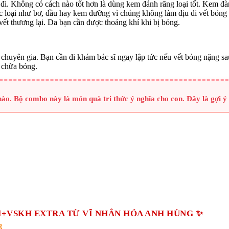
g đi. Không có cách nào tốt hơn là dùng kem đánh răng loại tốt. Kem đà
loại như bơ, dầu hay kem dưỡng vì chúng không làm dịu đi vết bỏng m
ết thương lại. Da bạn cần được thoáng khí khi bị bỏng.
 chuyên gia. Bạn cần đi khám bác sĩ ngay lập tức nếu vết bỏng nặng s
 chữa bỏng.
 hào. Bộ combo này là món quà tri thức ý nghĩa cho con. Đây là gợi 
+VSKH EXTRA TỪ VĨ NHÂN HÓA ANH HÙNG ✨
g