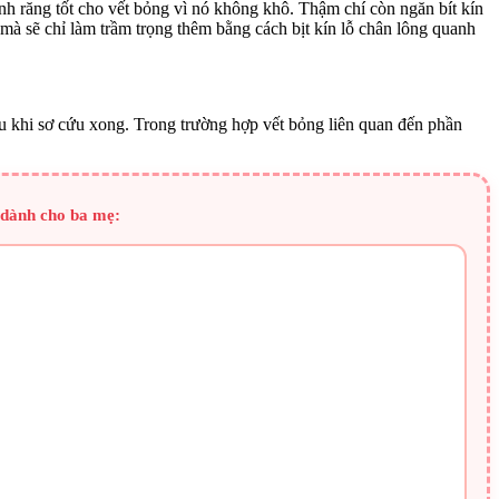
nh răng tốt cho vết bỏng vì nó không khô. Thậm chí còn ngăn bít kín
à sẽ chỉ làm trầm trọng thêm bằng cách bịt kín lỗ chân lông quanh
au khi sơ cứu xong. Trong trường hợp vết bỏng liên quan đến phần
ý dành cho ba mẹ: