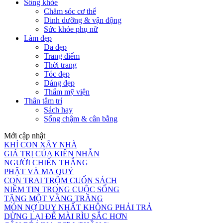
Sống khỏe
Chăm sóc cơ thể
Dinh dưỡng & vận động
Sức khỏe phụ nữ
Làm đẹp
Da đẹp
Trang điểm
Thời trang
Tóc đẹp
Dáng đẹp
Thẩm mỹ viện
Thân tâm trí
Sách hay
Sống chậm & cân bằng
Mới cập nhật
KHỈ CON XÂY NHÀ
GIÁ TRỊ CỦA KIÊN NHẪN
NGƯỜI CHIẾN THẮNG
PHẬT VÀ MA QUỶ
CON TRAI TRỘM CUỐN SÁCH
NIỀM TIN TRONG CUỘC SỐNG
TẶNG MỘT VẦNG TRĂNG
MÓN NỢ DUY NHẤT KHÔNG PHẢI TRẢ
DỪNG LẠI ĐỂ MÀI RÌU SẮC HƠN