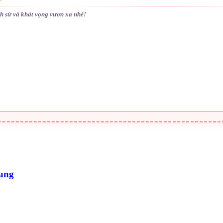
ch sử và khát vọng vươn xa nhé!
nang