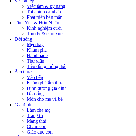
Sự nghiệp
Việc làm & kỹ năng
Tài chính cá nhân
Phát triển bản thân
Tình Yêu & Hôn Nhân
Kinh nghiệm cưới
Tâm lý & cảm xúc
Đời sống
Mẹo hay
Khám phá
Handmade
Thư giãn
Tiêu dùng thông thái
Ẩm thực
Vào bếp
Khám phá ẩm thực
Dinh dưỡng gia đình
Đồ uống
Món cho mẹ và bé
Gia đình
Làm cha mẹ
Trang trí
Mang thai
Chăm con
Giáo dục con