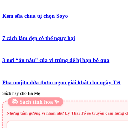
Kem sữa chua tự chọn Soyo
7 cách làm đẹp có thể nguy hại
3 nơi “ẩn náu” của vi trùng dễ bị bạn bỏ qua
Pha mojito dứa thơm ngon giải khát cho ngày Tết
Sách hay cho Ba Mẹ
📚 Sách tinh hoa ✨
Những tấm gương vĩ nhân như Lý Thái Tổ sẽ truyền cảm hứng cho 