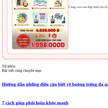
Cùng con vun đắp tình yêu lị
Từ khóa:
Bài viết cùng chuyên mục
Hướng dẫn những điều cần biết về buồng trứng đa 
7 cách giúp phổi luôn khỏe mạnh