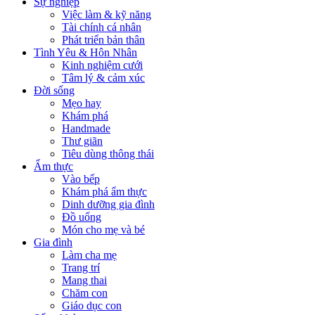
Sự nghiệp
Việc làm & kỹ năng
Tài chính cá nhân
Phát triển bản thân
Tình Yêu & Hôn Nhân
Kinh nghiệm cưới
Tâm lý & cảm xúc
Đời sống
Mẹo hay
Khám phá
Handmade
Thư giãn
Tiêu dùng thông thái
Ẩm thực
Vào bếp
Khám phá ẩm thực
Dinh dưỡng gia đình
Đồ uống
Món cho mẹ và bé
Gia đình
Làm cha mẹ
Trang trí
Mang thai
Chăm con
Giáo dục con