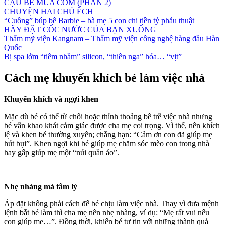
CẬU BÉ MUA CƠM (PHẦN 2)
CHUYỆN HAI CHÚ ẾCH
“Cuồng” búp bê Barbie – bà mẹ 5 con chi tiền tỷ phẫu thuật
HÃY ĐẶT CỐC NƯỚC CỦA BẠN XUỐNG
Thẩm mỹ viện Kangnam – Thẩm mỹ viện công nghệ hàng đầu Hàn
Quốc
Bị spa lởm “tiêm nhầm” silicon, “thiên nga” hóa… “vịt”
Cách mẹ khuyến khích bé làm việc nhà
Khuyến khích và ngợi khen
Mặc dù bé có thể từ chối hoặc thỉnh thoảng bê trễ việc nhà nhưng
bé vẫn khao khát cảm giác được cha mẹ coi trọng. Vì thế, nên khích
lệ và khen bé thường xuyên; chẳng hạn: “Cảm ơn con đã giúp mẹ
hút bụi”. Khen ngợi khi bé giúp mẹ chăm sóc mèo con trong nhà
hay gấp giúp mẹ một “núi quần áo”.
Nhẹ nhàng mà tâm lý
Áp đặt không phải cách để bé chịu làm việc nhà. Thay vì đưa mệnh
lệnh bắt bé làm thì cha mẹ nên nhẹ nhàng, ví dụ: “Mẹ rất vui nếu
con giúp mẹ…”. Đồng thời, khiến bé tự tin với những thành quả