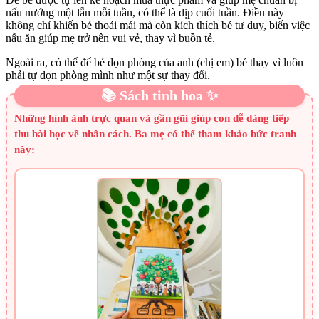
nấu nướng một lẫn mỗi tuần, có thể là dịp cuối tuần. Điều này
không chỉ khiến bé thoải mái mà còn kích thích bé tư duy, biến việc
nấu ăn giúp mẹ trở nên vui vẻ, thay vì buồn tẻ.
Ngoài ra, có thể để bé dọn phòng của anh (chị em) bé thay vì luôn
phải tự dọn phòng mình như một sự thay đổi.
📚 Sách tinh hoa ✨
Những hình ảnh trực quan và gần gũi giúp con dễ dàng tiếp
thu bài học về nhân cách. Ba mẹ có thể tham khảo bức tranh
này: