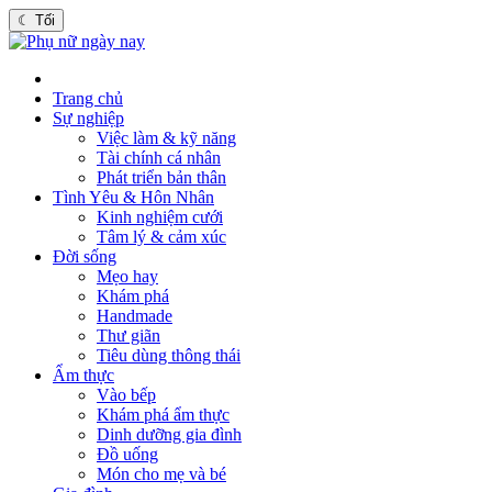
☾
Tối
Trang chủ
Sự nghiệp
Việc làm & kỹ năng
Tài chính cá nhân
Phát triển bản thân
Tình Yêu & Hôn Nhân
Kinh nghiệm cưới
Tâm lý & cảm xúc
Đời sống
Mẹo hay
Khám phá
Handmade
Thư giãn
Tiêu dùng thông thái
Ẩm thực
Vào bếp
Khám phá ẩm thực
Dinh dưỡng gia đình
Đồ uống
Món cho mẹ và bé