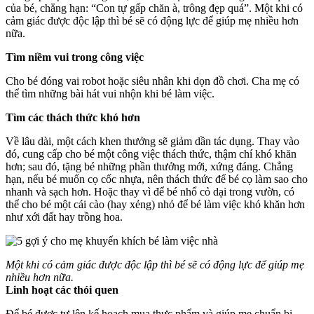
của bé, chẳng hạn: “Con tự gấp chăn à, trông đẹp quá”. Một khi có
cảm giác được độc lập thì bé sẽ có động lực để giúp mẹ nhiều hơn
nữa.
Tìm niềm vui trong công việc
Cho bé đóng vai robot hoặc siêu nhân khi dọn đồ chơi. Cha mẹ có
thể tìm những bài hát vui nhộn khi bé làm việc.
Tìm các thách thức khó hơn
Về lâu dài, một cách khen thưởng sẽ giảm dần tác dụng. Thay vào
đó, cung cấp cho bé một công việc thách thức, thậm chí khó khăn
hơn; sau đó, tặng bé những phần thưởng mới, xứng đáng. Chẳng
hạn, nếu bé muốn cọ cốc nhựa, nên thách thức để bé cọ làm sao cho
nhanh và sạch hơn. Hoặc thay vì để bé nhổ cỏ dại trong vườn, có
thể cho bé một cái cào (hay xẻng) nhỏ để bé làm việc khó khăn hơn
như xới đất hay trồng hoa.
Một khi có cảm giác được độc lập thì bé sẽ có động lực để giúp mẹ
nhiều hơn nữa.
Linh hoạt các thói quen
Để bé được tự lên kế hoạch mua thực phẩm và giúp mẹ chuẩn bị