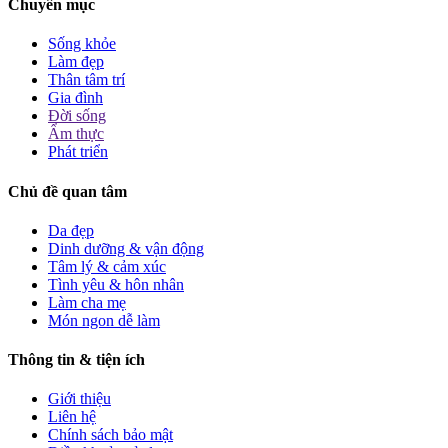
Chuyên mục
Sống khỏe
Làm đẹp
Thân tâm trí
Gia đình
Đời sống
Ẩm thực
Phát triển
Chủ đề quan tâm
Da đẹp
Dinh dưỡng & vận động
Tâm lý & cảm xúc
Tình yêu & hôn nhân
Làm cha mẹ
Món ngon dễ làm
Thông tin & tiện ích
Giới thiệu
Liên hệ
Chính sách bảo mật