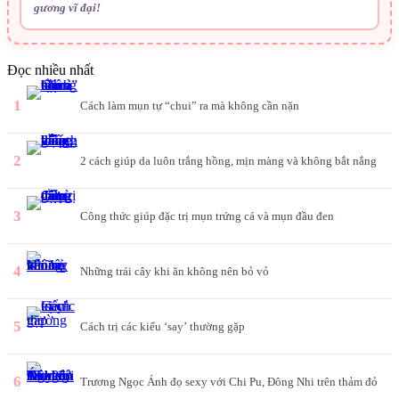
gương vĩ đại!
Đọc nhiều nhất
1
Cách làm mụn tự “chui” ra mà không cần nặn
2
2 cách giúp da luôn trắng hồng, mịn màng và không bắt nắng
3
Công thức giúp đặc trị mụn trứng cá và mụn đầu đen
4
Những trái cây khi ăn không nên bỏ vỏ
5
Cách trị các kiểu ‘say’ thường gặp
6
Trương Ngọc Ánh đọ sexy với Chi Pu, Đông Nhi trên thảm đỏ