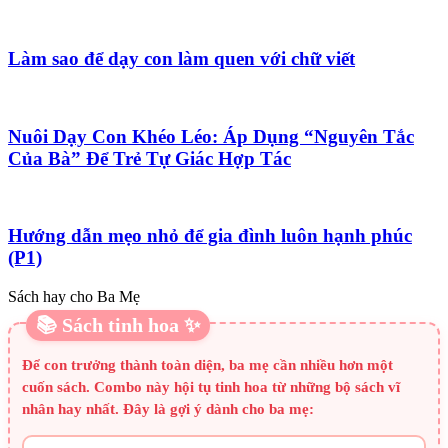
Làm sao để dạy con làm quen với chữ viết
Nuôi Dạy Con Khéo Léo: Áp Dụng “Nguyên Tắc
Của Bà” Để Trẻ Tự Giác Hợp Tác
Hướng dẫn mẹo nhỏ để gia đình luôn hạnh phúc
(P1)
Sách hay cho Ba Mẹ
📚 Sách tinh hoa ✨
Để con trưởng thành toàn diện, ba mẹ cần nhiều hơn một
cuốn sách. Combo này hội tụ tinh hoa từ những bộ sách vĩ
nhân hay nhất. Đây là gợi ý dành cho ba mẹ: