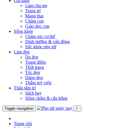
Gia đình
Làm cha mẹ
Trang trí
Mang thai
Chăm con
Giáo dục con
Sống khỏe
Chăm sóc cơ thể
Dinh dưỡng & vận động
Sức khỏe phụ nữ
Làm đẹp
Da đẹp
Trang điểm
Thời trang
Tóc đẹp
Dáng đẹp
Thẩm mỹ viện
Thân tâm trí
Sách hay
Sống chậm & cân bằng
Toggle navigation
☾
Trang chủ