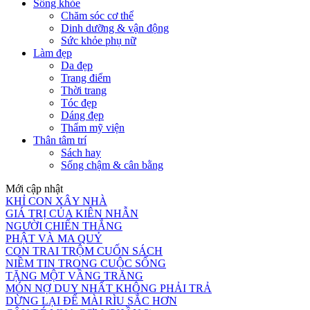
Sống khỏe
Chăm sóc cơ thể
Dinh dưỡng & vận động
Sức khỏe phụ nữ
Làm đẹp
Da đẹp
Trang điểm
Thời trang
Tóc đẹp
Dáng đẹp
Thẩm mỹ viện
Thân tâm trí
Sách hay
Sống chậm & cân bằng
Mới cập nhật
KHỈ CON XÂY NHÀ
GIÁ TRỊ CỦA KIÊN NHẪN
NGƯỜI CHIẾN THẮNG
PHẬT VÀ MA QUỶ
CON TRAI TRỘM CUỐN SÁCH
NIỀM TIN TRONG CUỘC SỐNG
TẶNG MỘT VẦNG TRĂNG
MÓN NỢ DUY NHẤT KHÔNG PHẢI TRẢ
DỪNG LẠI ĐỂ MÀI RÌU SẮC HƠN