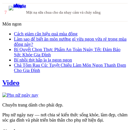
7
Mặt nạ sữa chua cho da nhạy cảm và cháy nắng
Món ngon
Cách giảm cân hiệu quả mùa đông
Làm sao để biết ăn món nướng gì vừa ngon vừa rẻ trong mùa
đông này?
Bí Quyết Chọn Thực Phẩm An Toàn Ngày Tết: Đảm Bảo
Sức Khỏe Gia Đình
Bí nhồi thịt hấp lạ lạ ngon ngon
Chả Tôm Rau Củ: Tuyệt Chiêu Làm Món Ngon Thanh Đạm
Cho Gia Đình
Video
Chuyên trang dành cho phái đẹp.
Phụ nữ ngày nay — nơi chia sẻ kiến thức sống khỏe, làm đẹp, chăm
sóc gia đình và phát triển bản thân cho phụ nữ hiện đại.