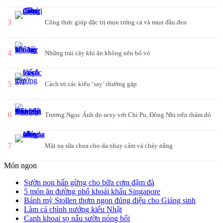
3
Công thức giúp đặc trị mụn trứng cá và mụn đầu đen
4
Những trái cây khi ăn không nên bỏ vỏ
5
Cách trị các kiểu ‘say’ thường gặp
6
Trương Ngọc Ánh đọ sexy với Chi Pu, Đông Nhi trên thảm đỏ
7
Mặt nạ sữa chua cho da nhạy cảm và cháy nắng
Món ngon
Sườn non hấp gừng cho bữa cơm đậm đà
5 món ăn đường phố khoái khẩu Singapore
Bánh mỳ Stollen thơm ngon đúng điệu cho Giáng sinh
Làm cá chình nướng kiểu Nhật
Canh khoai sọ nấu sườn nóng hổi