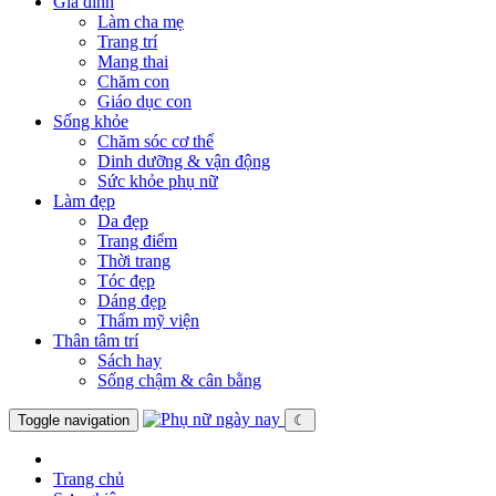
Gia đình
Làm cha mẹ
Trang trí
Mang thai
Chăm con
Giáo dục con
Sống khỏe
Chăm sóc cơ thể
Dinh dưỡng & vận động
Sức khỏe phụ nữ
Làm đẹp
Da đẹp
Trang điểm
Thời trang
Tóc đẹp
Dáng đẹp
Thẩm mỹ viện
Thân tâm trí
Sách hay
Sống chậm & cân bằng
Toggle navigation
☾
Trang chủ