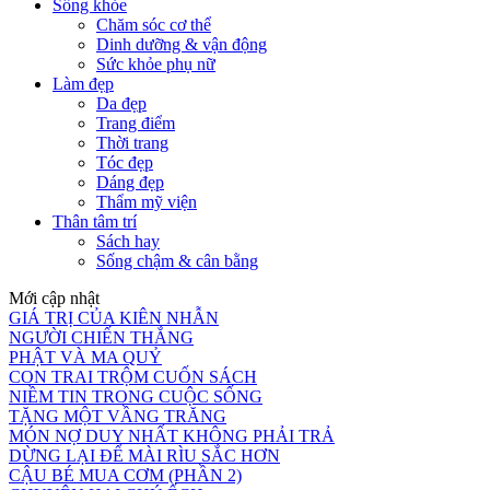
Sống khỏe
Chăm sóc cơ thể
Dinh dưỡng & vận động
Sức khỏe phụ nữ
Làm đẹp
Da đẹp
Trang điểm
Thời trang
Tóc đẹp
Dáng đẹp
Thẩm mỹ viện
Thân tâm trí
Sách hay
Sống chậm & cân bằng
Mới cập nhật
GIÁ TRỊ CỦA KIÊN NHẪN
NGƯỜI CHIẾN THẮNG
PHẬT VÀ MA QUỶ
CON TRAI TRỘM CUỐN SÁCH
NIỀM TIN TRONG CUỘC SỐNG
TẶNG MỘT VẦNG TRĂNG
MÓN NỢ DUY NHẤT KHÔNG PHẢI TRẢ
DỪNG LẠI ĐỂ MÀI RÌU SẮC HƠN
CẬU BÉ MUA CƠM (PHẦN 2)