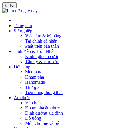
☾
Tối
Trang chủ
Sự nghiệp
Việc làm & kỹ năng
Tài chính cá nhân
Phát triển bản thân
Tình Yêu & Hôn Nhân
Kinh nghiệm cưới
Tâm lý & cảm xúc
Đời sống
Mẹo hay
Khám phá
Handmade
Thư giãn
Tiêu dùng thông thái
Ẩm thực
Vào bếp
Khám phá ẩm thực
Dinh dưỡng gia đình
Đồ uống
Món cho mẹ và bé