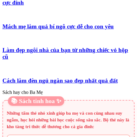
cực đỉnh
Mách mẹ làm quả bí ngô cực dễ cho con yêu
Làm đẹp ngôi nhà của bạn từ những chiếc vỏ hộp
cũ
Cách làm đèn ngủ ngàn sao đẹp nhất quả đất
Sách hay cho Ba Mẹ
📚 Sách tinh hoa ✨
Những tấm thẻ nhỏ xinh giúp ba mẹ và con cùng nhau suy
ngẫm, học hỏi những bài học cuộc sống sâu sắc. Bộ thẻ này là
kho tàng tri thức dễ thương cho cả gia đình: