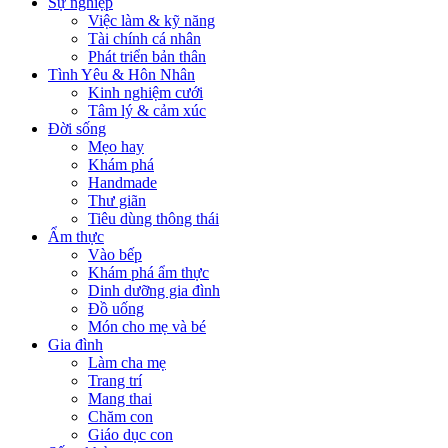
Sự nghiệp
Việc làm & kỹ năng
Tài chính cá nhân
Phát triển bản thân
Tình Yêu & Hôn Nhân
Kinh nghiệm cưới
Tâm lý & cảm xúc
Đời sống
Mẹo hay
Khám phá
Handmade
Thư giãn
Tiêu dùng thông thái
Ẩm thực
Vào bếp
Khám phá ẩm thực
Dinh dưỡng gia đình
Đồ uống
Món cho mẹ và bé
Gia đình
Làm cha mẹ
Trang trí
Mang thai
Chăm con
Giáo dục con