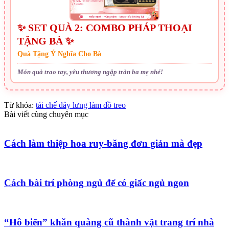
✨ SET QUÀ 2: COMBO PHÁP THOẠI
TẶNG BÀ ✨
Quà Tặng Ý Nghĩa Cho Bà
Món quà trao tay, yêu thương ngập tràn ba mẹ nhé!
Từ khóa:
tái chế dây lưng làm đồ treo
Bài viết cùng chuyên mục
Cách làm thiệp hoa ruy-băng đơn giản mà đẹp
Cách bài trí phòng ngủ để có giấc ngủ ngon
“Hô biến” khăn quàng cũ thành vật trang trí nhà