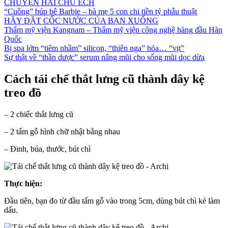
CHUYỆN HAI CHÚ ẾCH
“Cuồng” búp bê Barbie – bà mẹ 5 con chi tiền tỷ phẫu thuật
HÃY ĐẶT CỐC NƯỚC CỦA BẠN XUỐNG
Thẩm mỹ viện Kangnam – Thẩm mỹ viện công nghệ hàng đầu Hàn
Quốc
Bị spa lởm “tiêm nhầm” silicon, “thiên nga” hóa… “vịt”
Sự thật về “thần dược” serum nâng mũi cho sống mũi dọc dừa
Cách tái chế thắt lưng cũ thành dây kệ
treo đồ
– 2 chiếc thắt lưng cũ
– 2 tấm gỗ hình chữ nhật bằng nhau
– Đinh, búa, thước, bút chì
Thực hiện:
Đầu tiên, bạn đo từ đầu tấm gỗ vào trong 5cm, dùng bút chì kẻ làm
dấu.