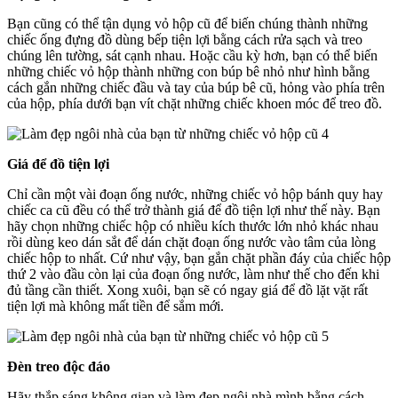
Bạn cũng có thể tận dụng vỏ hộp cũ để biến chúng thành những
chiếc ống đựng đồ dùng bếp tiện lợi bằng cách rửa sạch và treo
chúng lên tường, sát cạnh nhau. Hoặc cầu kỳ hơn, bạn có thể biến
những chiếc vỏ hộp thành những con búp bê nhỏ như hình bằng
cách gắn những chiếc đầu và tay của búp bê cũ, hỏng vào phía trên
của hộp, phía dưới bạn vít chặt những chiếc khoen móc để treo đồ.
Giá để đồ tiện lợi
Chỉ cần một vài đoạn ống nước, những chiếc vỏ hộp bánh quy hay
chiếc ca cũ đều có thể trở thành giá để đồ tiện lợi như thế này. Bạn
hãy chọn những chiếc hộp có nhiều kích thước lớn nhỏ khác nhau
rồi dùng keo dán sắt để dán chặt đoạn ống nước vào tâm của lòng
chiếc hộp to nhất. Cứ như vậy, bạn gắn chặt phần đáy của chiếc hộp
thứ 2 vào đầu còn lại của đoạn ống nước, làm như thế cho đến khi
đủ tầng cần thiết. Xong xuôi, bạn sẽ có ngay giá để đồ lặt vặt rất
tiện lợi mà không mất tiền để sắm mới.
Đèn treo độc đáo
Hãy thắp sáng không gian và làm đẹp ngôi nhà mình bằng cách