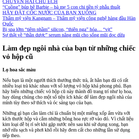
CHUYỆN HAI CHÚ ẾCH
“Cuồng” búp bê Barbie – bà mẹ 5 con chi tiền tỷ phẫu thuật
HÃY ĐẶT CỐC NƯỚC CỦA BẠN XUỐNG
Thẩm mỹ viện Kangnam – Thẩm mỹ viện công nghệ hàng đầu Hàn
Quốc
Bị spa lởm “tiêm nhầm” silicon, “thiên nga” hóa… “vịt”
Sự thật về “thần dược” serum nâng mũi cho sống mũi dọc dừa
Làm đẹp ngôi nhà của bạn từ những chiếc
vỏ hộp cũ
Lọ hoa sắc màu
Nếu bạn là một người thích thưởng thức trà, ắt hẳn bạn đã có rất
nhiều loại trà khác nhau với số lượng vỏ hộp khá phong phú. Bạn
hãy biến những chiếc vỏ hộp cũ này thành đồ trang trí như lọ hoa,
hay dùng chúng cho một số tiện ích khác để làm đẹp ngôi nhà của
mình tùy theo sở thích và óc sáng tạo của bạn.
Những gì bạn cần làm chỉ là chuẩn bị một miếng xốp ẩm vừa với
kích thước hộp và cắm những bông hoa rực rỡ vào đó. Vì chất liệu
kim loại dễ bị rỉ sét khi gặp nước nên sau khi sử dụng xong, bạn
nhớ rửa sạch và phơi khô rồi hãy đem cất cho những lần sử dụng
tiếp theo.