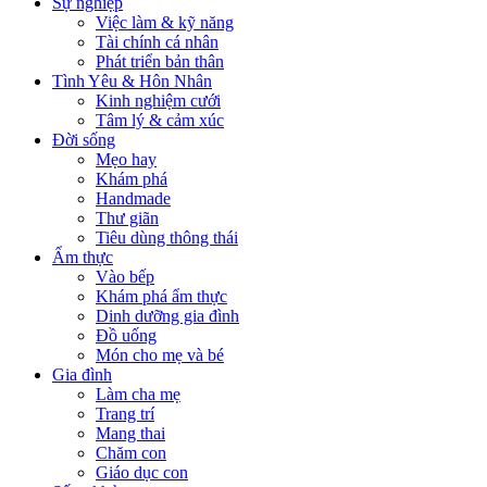
Sự nghiệp
Việc làm & kỹ năng
Tài chính cá nhân
Phát triển bản thân
Tình Yêu & Hôn Nhân
Kinh nghiệm cưới
Tâm lý & cảm xúc
Đời sống
Mẹo hay
Khám phá
Handmade
Thư giãn
Tiêu dùng thông thái
Ẩm thực
Vào bếp
Khám phá ẩm thực
Dinh dưỡng gia đình
Đồ uống
Món cho mẹ và bé
Gia đình
Làm cha mẹ
Trang trí
Mang thai
Chăm con
Giáo dục con