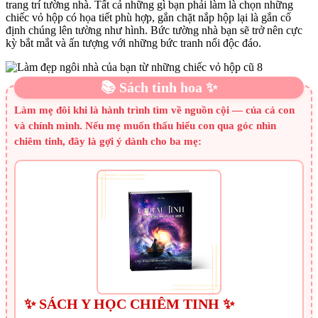
trang trí tường nhà. Tất cả những gì bạn phải làm là chọn những
chiếc vỏ hộp có họa tiết phù hợp, gắn chặt nắp hộp lại là gắn cố
định chúng lên tường như hình. Bức tường nhà bạn sẽ trở nên cực
kỳ bắt mắt và ấn tượng với những bức tranh nổi độc đáo.
📚 Sách tinh hoa ✨
Làm mẹ đôi khi là hành trình tìm về nguồn cội — của cả con
và chính mình. Nếu mẹ muốn thấu hiểu con qua góc nhìn
chiêm tinh, đây là gợi ý dành cho ba mẹ:
✨ SÁCH Y HỌC CHIÊM TINH ✨