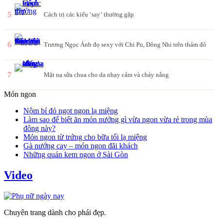
5
Cách trị các kiểu ‘say’ thường gặp
6
Trương Ngọc Ánh đọ sexy với Chi Pu, Đông Nhi trên thảm đỏ
7
Mặt nạ sữa chua cho da nhạy cảm và cháy nắng
Món ngon
Nộm bí đỏ ngọt ngon lạ miệng
Làm sao để biết ăn món nướng gì vừa ngon vừa rẻ trong mùa
đông này?
Món ngon từ trứng cho bữa tối lạ miệng
Gà nướng cay – món ngon đãi khách
Những quán kem ngon ở Sài Gòn
Video
Chuyên trang dành cho phái đẹp.