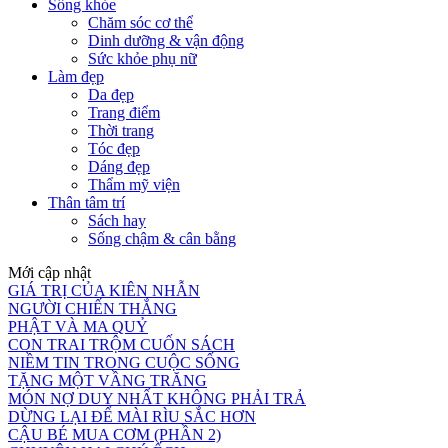
Sống khỏe
Chăm sóc cơ thể
Dinh dưỡng & vận động
Sức khỏe phụ nữ
Làm đẹp
Da đẹp
Trang điểm
Thời trang
Tóc đẹp
Dáng đẹp
Thẩm mỹ viện
Thân tâm trí
Sách hay
Sống chậm & cân bằng
Mới cập nhật
GIÁ TRỊ CỦA KIÊN NHẪN
NGƯỜI CHIẾN THẮNG
PHẬT VÀ MA QUỶ
CON TRAI TRỘM CUỐN SÁCH
NIỀM TIN TRONG CUỘC SỐNG
TẶNG MỘT VẦNG TRĂNG
MÓN NỢ DUY NHẤT KHÔNG PHẢI TRẢ
DỪNG LẠI ĐỂ MÀI RÌU SẮC HƠN
CẬU BÉ MUA CƠM (PHẦN 2)