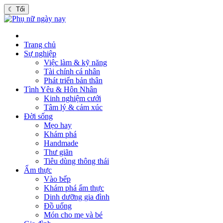
☾
Tối
Trang chủ
Sự nghiệp
Việc làm & kỹ năng
Tài chính cá nhân
Phát triển bản thân
Tình Yêu & Hôn Nhân
Kinh nghiệm cưới
Tâm lý & cảm xúc
Đời sống
Mẹo hay
Khám phá
Handmade
Thư giãn
Tiêu dùng thông thái
Ẩm thực
Vào bếp
Khám phá ẩm thực
Dinh dưỡng gia đình
Đồ uống
Món cho mẹ và bé