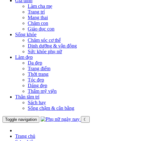
Gia đình
Làm cha mẹ
Trang trí
Mang thai
Chăm con
Giáo dục con
Sống khỏe
Chăm sóc cơ thể
Dinh dưỡng & vận động
Sức khỏe phụ nữ
Làm đẹp
Da đẹp
Trang điểm
Thời trang
Tóc đẹp
Dáng đẹp
Thẩm mỹ viện
Thân tâm trí
Sách hay
Sống chậm & cân bằng
Toggle navigation
☾
Trang chủ