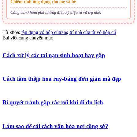
Chiêm tinh ứng dụng cho mẹ và bé
Cùng con khám phá những điều kỳ diệu từ vũ trụ nhé!
Từ khóa:
tận dụng vỏ hộp cũ
trang trí nhà cửa từ vỏ hộp cũ
Bài viết cùng chuyên mục
Cách xử lý các tai nạn sinh hoạt hay gặp
Cách làm thiệp hoa ruy-băng đơn giản mà đẹp
Bí quyết tránh gặp rắc rối khi đi du lịch
Làm sao để cải cách văn hóa nơi công sở?