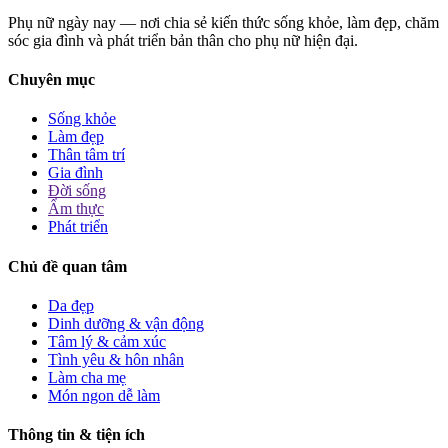
Phụ nữ ngày nay — nơi chia sẻ kiến thức sống khỏe, làm đẹp, chăm
sóc gia đình và phát triển bản thân cho phụ nữ hiện đại.
Chuyên mục
Sống khỏe
Làm đẹp
Thân tâm trí
Gia đình
Đời sống
Ẩm thực
Phát triển
Chủ đề quan tâm
Da đẹp
Dinh dưỡng & vận động
Tâm lý & cảm xúc
Tình yêu & hôn nhân
Làm cha mẹ
Món ngon dễ làm
Thông tin & tiện ích