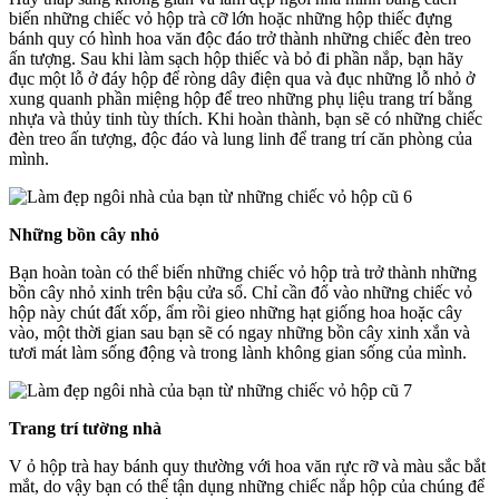
biến những chiếc vỏ hộp trà cỡ lớn hoặc những hộp thiếc đựng
bánh quy có hình hoa văn độc đáo trở thành những chiếc đèn treo
ấn tượng. Sau khi làm sạch hộp thiếc và bỏ đi phần nắp, bạn hãy
đục một lỗ ở đáy hộp để ròng dây điện qua và đục những lỗ nhỏ ở
xung quanh phần miệng hộp để treo những phụ liệu trang trí bằng
nhựa và thủy tinh tùy thích. Khi hoàn thành, bạn sẽ có những chiếc
đèn treo ấn tượng, độc đáo và lung linh để trang trí căn phòng của
mình.
Những bồn cây nhỏ
Bạn hoàn toàn có thể biến những chiếc vỏ hộp trà trở thành những
bồn cây nhỏ xinh trên bậu cửa sổ. Chỉ cần đổ vào những chiếc vỏ
hộp này chút đất xốp, ẩm rồi gieo những hạt giống hoa hoặc cây
vào, một thời gian sau bạn sẽ có ngay những bồn cây xinh xắn và
tươi mát làm sống động và trong lành không gian sống của mình.
Trang trí tường nhà
V ỏ hộp trà hay bánh quy thường với hoa văn rực rỡ và màu sắc bắt
mắt, do vậy bạn có thể tận dụng những chiếc nắp hộp của chúng để