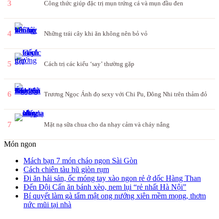
3
Công thức giúp đặc trị mụn trứng cá và mụn đầu đen
4
Những trái cây khi ăn không nên bỏ vỏ
5
Cách trị các kiểu ‘say’ thường gặp
6
Trương Ngọc Ánh đọ sexy với Chi Pu, Đông Nhi trên thảm đỏ
7
Mặt nạ sữa chua cho da nhạy cảm và cháy nắng
Món ngon
Mách bạn 7 món cháo ngon Sài Gòn
Cách chiên tàu hũ giòn rụm
Đi ăn hải sản, ốc móng tay xào ngon rẻ ở dốc Hàng Than
Đến Đội Cấn ăn bánh xèo, nem lụi “rẻ nhất Hà Nội”
Bí quyết làm gà tẩm mật ong nướng xiên mềm mọng, thơm
nức mũi tại nhà