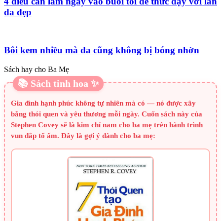
4 điều cần làm ngay vào buổi tối để thức dậy với làn
da đẹp
Bôi kem nhiều mà da cũng không bị bóng nhờn
Sách hay cho Ba Mẹ
📚 Sách tinh hoa ✨
Gia đình hạnh phúc không tự nhiên mà có — nó được xây
bằng thói quen và yêu thương mỗi ngày. Cuốn sách này của
Stephen Covey sẽ là kim chỉ nam cho ba mẹ trên hành trình
vun đắp tổ ấm. Đây là gợi ý dành cho ba mẹ: