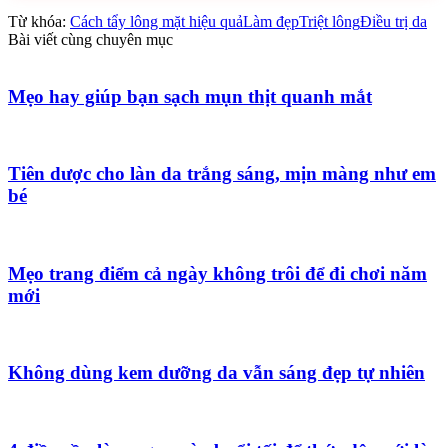
Từ khóa:
Cách tẩy lông mặt hiệu quả
Làm đẹp
Triệt lông
Điều trị da
Bài viết cùng chuyên mục
Mẹo hay giúp bạn sạch mụn thịt quanh mắt
Tiên dược cho làn da trắng sáng, mịn màng như em
bé
Mẹo trang điểm cả ngày không trôi để đi chơi năm
mới
Không dùng kem dưỡng da vẫn sáng đẹp tự nhiên