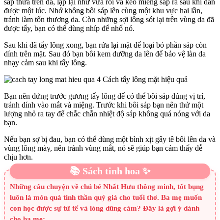
sáp thừa trên da, lặp lại như vừa rồi và kéo miếng sáp ra sau khi dán
được một lúc. Nhớ không bôi sáp lên cùng một khu vực hai lần,
tránh làm tổn thương da. Còn những sợi lông sót lại trên vùng da đã
được tẩy, bạn có thể dùng nhíp để nhổ nó.
Sau khi đã tẩy lông xong, bạn rửa lại mặt để loại bỏ phần sáp còn
dính trên mặt. Sau đó bạn bôi kem dưỡng da lên để bảo vệ làn da
nhạy cảm sau khi tẩy lông.
Bạn nên đứng trước gương tẩy lông để có thể bôi sáp đúng vị trí,
tránh dính vào mắt và miệng. Trước khi bôi sáp bạn nên thử một
lượng nhỏ ra tay để chắc chắn nhiệt độ sáp không quá nóng với da
bạn.
Nếu bạn sợ bị đau, bạn có thể dùng một bình xịt gây tê bôi lên da và
vùng lông mày, nên tránh vùng mắt, nó sẽ giúp bạn cảm thấy dễ
chịu hơn.
📚 Sách tinh hoa ✨
Những câu chuyện về chú bé Nhất Hưu thông minh, tốt bụng
luôn là món quà tinh thần quý giá cho tuổi thơ. Ba mẹ muốn
con học được sự tử tế và lòng dũng cảm? Đây là gợi ý dành
cho ba mẹ: