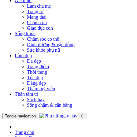
Gia đình
Làm cha mẹ
Trang trí
Mang thai
Chăm con
Giáo dục con
Sống khỏe
Chăm sóc cơ thể
Dinh dưỡng & vận động
Sức khỏe phụ nữ
Làm đẹp
Da đẹp
Trang điểm
Thời trang
Tóc đẹp
Dáng đẹp
Thẩm mỹ viện
Thân tâm trí
Sách hay
Sống chậm & cân bằng
Toggle navigation
☾
Trang chủ