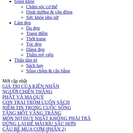
Sống khỏe
Chăm sóc cơ thể
Dinh dưỡng & vận động
Sức khỏe phụ nữ
Làm đẹp
Da đẹp
Trang điểm
Thời trang
Tóc đẹp
Dáng đẹp
Thẩm mỹ viện
Thân tâm trí
Sách hay
Sống chậm & cân bằng
Mới cập nhật
GIÁ TRỊ CỦA KIÊN NHẪN
NGƯỜI CHIẾN THẮNG
PHẬT VÀ MA QUỶ
CON TRAI TRỘM CUỐN SÁCH
NIỀM TIN TRONG CUỘC SỐNG
TẶNG MỘT VẦNG TRĂNG
MÓN NỢ DUY NHẤT KHÔNG PHẢI TRẢ
DỪNG LẠI ĐỂ MÀI RÌU SẮC HƠN
CẬU BÉ MUA CƠM (PHẦN 2)