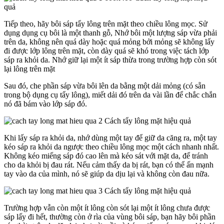
Tiếp theo, hãy bôi sáp tẩy lông trên mặt theo chiều lông mọc. Sử
dụng dụng cụ bôi là một thanh gỗ, Nhớ bôi một lượng sáp vừa phải
trên da, không nên quá dày hoặc quá mỏng bởi mỏng sẽ không lấy
đi được lớp lông trên mặt, còn dày quá sẽ khó trong việc tách lớp
sáp ra khỏi da. Nhớ giữ lại một ít sáp thừa trong trường hợp còn sót
lại lông trên mặt
Sau đó, che phần sáp vừa bôi lên da bằng một dải mỏng (có sẵn
trong bộ dụng cụ tẩy lông), miết dải đó trên da vài lần để chắc chắn
nó đã bám vào lớp sáp đó.
Khi lấy sáp ra khỏi da, nhớ dùng một tay để giữ da căng ra, một tay
kéo sáp ra khỏi da ngược theo chiều lông mọc một cách nhanh nhất.
Không kéo miếng sáp đó cao lên mà kéo sát với mặt da, để tránh
cho da khỏi bị đau rát. Nếu cảm thấy da bị rát, bạn có thể ấn mạnh
tay vào da của mình, nó sẽ giúp da dịu lại và không còn đau nữa.
Trường hợp vẫn còn một ít lông còn sót lại một ít lông chưa được
sáp lấy đi hết, thường còn ở rìa của vùng bôi sáp, bạn hãy bôi phần