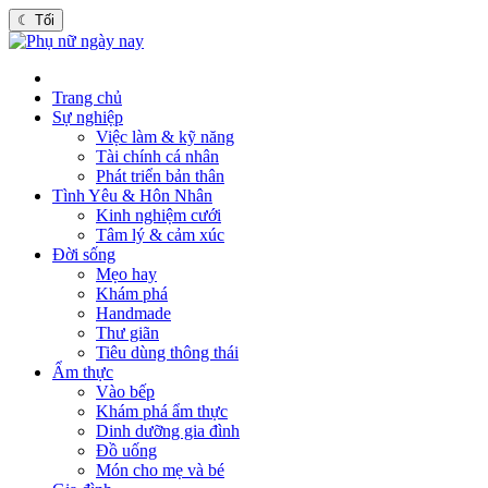
☾
Tối
Trang chủ
Sự nghiệp
Việc làm & kỹ năng
Tài chính cá nhân
Phát triển bản thân
Tình Yêu & Hôn Nhân
Kinh nghiệm cưới
Tâm lý & cảm xúc
Đời sống
Mẹo hay
Khám phá
Handmade
Thư giãn
Tiêu dùng thông thái
Ẩm thực
Vào bếp
Khám phá ẩm thực
Dinh dưỡng gia đình
Đồ uống
Món cho mẹ và bé