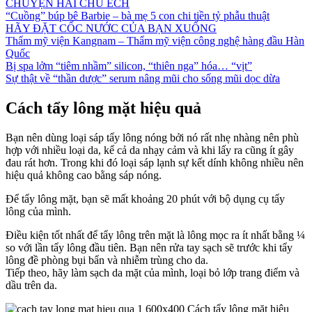
CHUYỆN HAI CHÚ ẾCH
“Cuồng” búp bê Barbie – bà mẹ 5 con chi tiền tỷ phẫu thuật
HÃY ĐẶT CỐC NƯỚC CỦA BẠN XUỐNG
Thẩm mỹ viện Kangnam – Thẩm mỹ viện công nghệ hàng đầu Hàn
Quốc
Bị spa lởm “tiêm nhầm” silicon, “thiên nga” hóa… “vịt”
Sự thật về “thần dược” serum nâng mũi cho sống mũi dọc dừa
Cách tẩy lông mặt hiệu quả
Bạn nên dùng loại sáp tẩy lông nóng bởi nó rất nhẹ nhàng nên phù
hợp với nhiều loại da, kể cả da nhạy cảm và khi lấy ra cũng ít gây
đau rát hơn. Trong khi đó loại sáp lạnh sự kết dính không nhiều nên
hiệu quả không cao bằng sáp nóng.
Để tẩy lông mặt, bạn sẽ mất khoảng 20 phút với bộ dụng cụ tẩy
lông của mình.
Điều kiện tốt nhất để tẩy lông trên mặt là lông mọc ra ít nhất bằng ¼
so với lần tẩy lông đầu tiên. Bạn nên rửa tay sạch sẽ trước khi tẩy
lông đề phòng bụi bẩn và nhiễm trùng cho da.
Tiếp theo, hãy làm sạch da mặt của mình, loại bỏ lớp trang điểm và
dầu trên da.