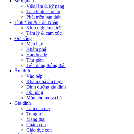
Sự nghiệp
Việc làm & kỹ năng
Tài chính cá nhân
Phát triển bản thân
Tình Yêu & Hôn Nhân
Kinh nghiệm cưới
Tâm lý & cảm xúc
Đời sống
Mẹo hay
Khám phá
Handmade
Thư giãn
Tiêu dùng thông thái
Ẩm thực
Vào bếp
Khám phá ẩm thực
Dinh dưỡng gia đình
Đồ uống
Món cho mẹ và bé
Gia đình
Làm cha mẹ
Trang trí
Mang thai
Chăm con
Giáo dục con