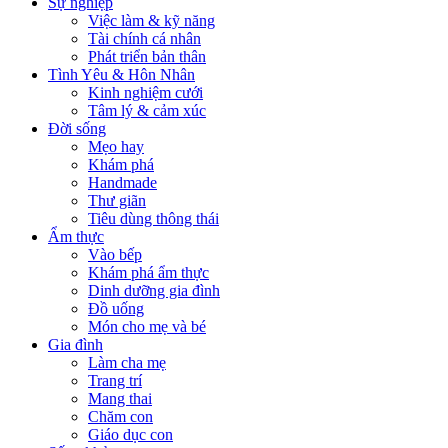
Sự nghiệp
Việc làm & kỹ năng
Tài chính cá nhân
Phát triển bản thân
Tình Yêu & Hôn Nhân
Kinh nghiệm cưới
Tâm lý & cảm xúc
Đời sống
Mẹo hay
Khám phá
Handmade
Thư giãn
Tiêu dùng thông thái
Ẩm thực
Vào bếp
Khám phá ẩm thực
Dinh dưỡng gia đình
Đồ uống
Món cho mẹ và bé
Gia đình
Làm cha mẹ
Trang trí
Mang thai
Chăm con
Giáo dục con