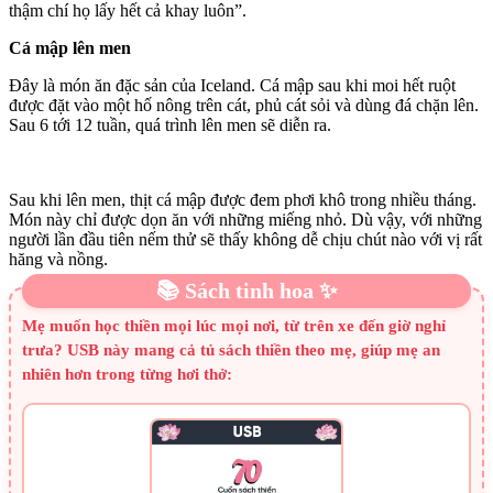
thậm chí họ lấy hết cả khay luôn”.
Cá mập lên men
Đây là món ăn đặc sản của Iceland. Cá mập sau khi moi hết ruột
được đặt vào một hố nông trên cát, phủ cát sỏi và dùng đá chặn lên.
Sau 6 tới 12 tuần, quá trình lên men sẽ diễn ra.
Sau khi lên men, thịt cá mập được đem phơi khô trong nhiều tháng.
Món này chỉ được dọn ăn với những miếng nhỏ. Dù vậy, với những
người lần đầu tiên nếm thử sẽ thấy không dễ chịu chút nào với vị rất
hăng và nồng.
📚 Sách tinh hoa ✨
Mẹ muốn học thiền mọi lúc mọi nơi, từ trên xe đến giờ nghỉ
trưa? USB này mang cả tủ sách thiền theo mẹ, giúp mẹ an
nhiên hơn trong từng hơi thở: