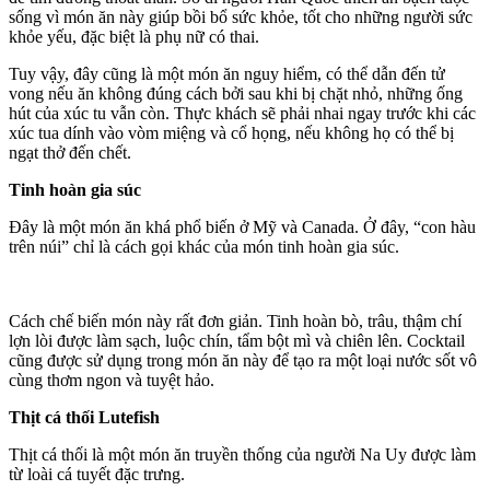
sống vì món ăn này giúp bồi bổ sức khỏe, tốt cho những người sức
khỏe yếu, đặc biệt là phụ nữ có thai.
Tuy vậy, đây cũng là một món ăn nguy hiểm, có thể dẫn đến tử
vong nếu ăn không đúng cách bởi sau khi bị chặt nhỏ, những ống
hút của xúc tu vẫn còn. Thực khách sẽ phải nhai ngay trước khi các
xúc tua dính vào vòm miệng và cổ họng, nếu không họ có thể bị
ngạt thở đến chết.
Tinh hoàn gia súc
Đây là một món ăn khá phổ biến ở Mỹ và Canada. Ở đây, “con hàu
trên núi” chỉ là cách gọi khác của món tinh hoàn gia súc.
Cách chế biến món này rất đơn giản. Tinh hoàn bò, trâu, thậm chí
lợn lòi được làm sạch, luộc chín, tẩm bột mì và chiên lên. Cocktail
cũng được sử dụng trong món ăn này để tạo ra một loại nước sốt vô
cùng thơm ngon và tuyệt hảo.
Thịt cá thối Lutefish
Thịt cá thối là một món ăn truyền thống của người Na Uy được làm
từ loài cá tuyết đặc trưng.