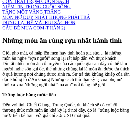
CON TRAI TRỘM CUỐN SÁCH
NIỀM TIN TRONG CUỘC SỐNG
TẶNG MỘT VẦNG TRĂNG
MÓN NỢ DUY NHẤT KHÔNG PHẢI TRẢ
DỪNG LẠI ĐỂ MÀI RÌU SẮC HƠN
CẬU BÉ MUA CƠM (PHẦN 2)
Những món ăn rùng rợn nhất hành tinh
Giòi pho mát, cá mập lên men hay tinh hoàn gia súc… là những
món ăn nghe “rợn người” song lại rất hấp dẫn với thực khách.
Dù rất nhiều món ăn cổ truyền của các quốc gia sau đây có thể làm
người nghe sởn gai ốc, thế nhưng chúng lại là món ăn được ưa thích
ở quê hương nơi chúng được sinh ra. Sự trả thù khủng khiếp của rắn
độc khổng lồ ở An Giang Những cách thử thai kỳ lạ của phụ nữ
thời xa xưa Những ngôi nhà “ma ám” nổi tiếng thế giới
Trứng luộc bằng nước tiểu
Đến với tỉnh Chiết Giang, Trung Quốc, du khách sẽ có cơ hội
thưởng thức một món ăn khá kỳ lạ ở nơi đây, đó là “trứng luộc bằng
nước tiểu bé trai” với giá chỉ 3,6 USD một quả.