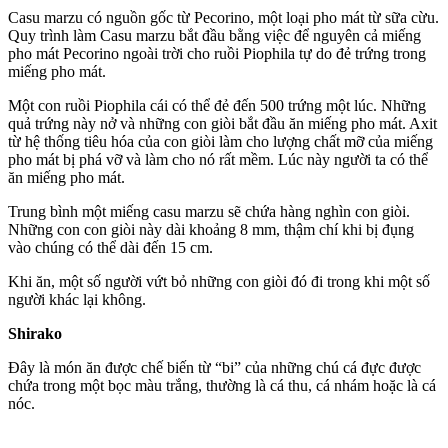
Casu marzu có nguồn gốc từ Pecorino, một loại pho mát từ sữa cừu.
Quy trình làm Casu marzu bắt đầu bằng việc để nguyên cả miếng
pho mát Pecorino ngoài trời cho ruồi Piophila tự do đẻ trứng trong
miếng pho mát.
Một con ruồi Piophila cái có thể đẻ đến 500 trứng một lúc. Những
quả trứng này nở và những con giòi bắt đầu ăn miếng pho mát. Axit
từ hệ thống tiêu hóa của con giòi làm cho lượng chất mỡ của miếng
pho mát bị phá vỡ và làm cho nó rất mềm. Lúc này người ta có thể
ăn miếng pho mát.
Trung bình một miếng casu marzu sẽ chứa hàng nghìn con giòi.
Những con con giòi này dài khoảng 8 mm, thậm chí khi bị đụng
vào chúng có thể dài đến 15 cm.
Khi ăn, một số người vứt bỏ những con giòi đó đi trong khi một số
người khác lại không.
Shirako
Đây là món ăn được chế biến từ “bi” của những chú cá đực được
chứa trong một bọc màu trắng, thường là cá thu, cá nhám hoặc là cá
nóc.