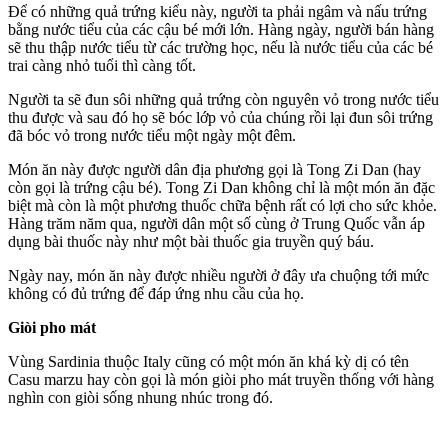
Để có những quả trứng kiểu này, người ta phải ngâm và nấu trứng
bằng nước tiểu của các cậu bé mới lớn. Hàng ngày, người bán hàng
sẽ thu thập nước tiểu từ các trường học, nếu là nước tiểu của các bé
trai càng nhỏ tuổi thì càng tốt.
Người ta sẽ đun sôi những quả trứng còn nguyên vỏ trong nước tiểu
thu được và sau đó họ sẽ bóc lớp vỏ của chúng rồi lại đun sôi trứng
đã bóc vỏ trong nước tiểu một ngày một đêm.
Món ăn này được người dân địa phương gọi là Tong Zi Dan (hay
còn gọi là trứng cậu bé). Tong Zi Dan không chỉ là một món ăn đặc
biệt mà còn là một phương thuốc chữa bệnh rất có lợi cho sức khỏe.
Hàng trăm năm qua, người dân một số cùng ở Trung Quốc vẫn áp
dụng bài thuốc này như một bài thuốc gia truyền quý báu.
Ngày nay, món ăn này được nhiều người ở đây ưa chuộng tới mức
không có đủ trứng để đáp ứng nhu cầu của họ.
Giòi pho mát
Vùng Sardinia thuộc Italy cũng có một món ăn khá kỳ dị có tên
Casu marzu hay còn gọi là món giòi pho mát truyền thống với hàng
nghìn con giòi sống nhung nhúc trong đó.