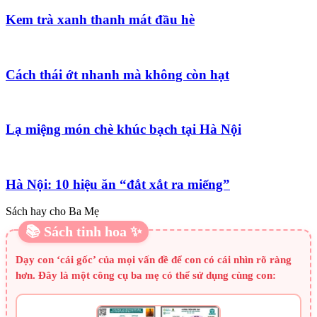
Kem trà xanh thanh mát đầu hè
Cách thái ớt nhanh mà không còn hạt
Lạ miệng món chè khúc bạch tại Hà Nội
Hà Nội: 10 hiệu ăn “đắt xắt ra miếng”
Sách hay cho Ba Mẹ
📚 Sách tinh hoa ✨
Dạy con ‘cái gốc’ của mọi vấn đề để con có cái nhìn rõ ràng
hơn. Đây là một công cụ ba mẹ có thể sử dụng cùng con: