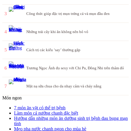
3
Công thức giúp đặc trị mụn trứng cá và mụn đầu đen
4
Những trái cây khi ăn không nên bỏ vỏ
5
Cách trị các kiểu ‘say’ thường gặp
6
Trương Ngọc Ánh đọ sexy với Chi Pu, Đông Nhi trên thảm đỏ
7
Mặt nạ sữa chua cho da nhạy cảm và cháy nắng
Món ngon
7 món ăn vặt có thể trị bệnh
Làm món cá nướng chanh đặc biệt
Hướng dẫn những món ăn dưỡng sinh trị bệnh đau bụng mạn
tính
Mẹo pha nước chanh ngon cho mùa hè