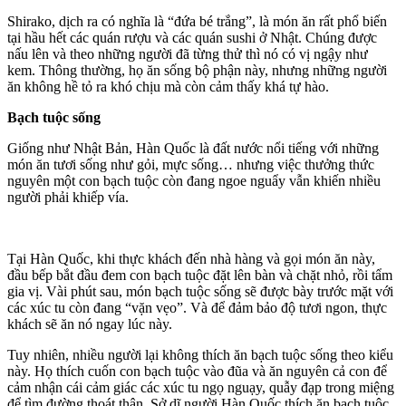
Shirako, dịch ra có nghĩa là “đứa bé trắng”, là món ăn rất phổ biến
tại hầu hết các quán rượu và các quán sushi ở Nhật. Chúng được
nấu lên và theo những người đã từng thử thì nó có vị ngậy như
kem. Thông thường, họ ăn sống bộ phận này, nhưng những người
ăn không hề tỏ ra khó chịu mà còn cảm thấy khá tự hào.
Bạch tuộc sống
Giống như Nhật Bản, Hàn Quốc là đất nước nổi tiếng với những
món ăn tươi sống như gỏi, mực sống… nhưng việc thưởng thức
nguyên một con bạch tuộc còn đang ngoe nguẩy vẫn khiến nhiều
người phải khiếp vía.
Tại Hàn Quốc, khi thực khách đến nhà hàng và gọi món ăn này,
đầu bếp bắt đầu đem con bạch tuộc đặt lên bàn và chặt nhỏ, rồi tẩm
gia vị. Vài phút sau, món bạch tuộc sống sẽ được bày trước mặt với
các xúc tu còn đang “vặn vẹo”. Và để đảm bảo độ tươi ngon, thực
khách sẽ ăn nó ngay lúc này.
Tuy nhiên, nhiều người lại không thích ăn bạch tuộc sống theo kiểu
này. Họ thích cuốn con bạch tuộc vào đũa và ăn nguyên cả con để
cảm nhận cái cảm giác các xúc tu ngọ nguạy, quẫy đạp trong miệng
để tìm đường thoát thân. Sở dĩ người Hàn Quốc thích ăn bạch tuộc