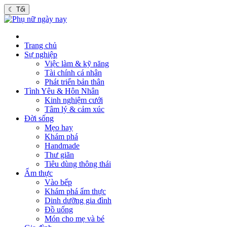
☾
Tối
Trang chủ
Sự nghiệp
Việc làm & kỹ năng
Tài chính cá nhân
Phát triển bản thân
Tình Yêu & Hôn Nhân
Kinh nghiệm cưới
Tâm lý & cảm xúc
Đời sống
Mẹo hay
Khám phá
Handmade
Thư giãn
Tiêu dùng thông thái
Ẩm thực
Vào bếp
Khám phá ẩm thực
Dinh dưỡng gia đình
Đồ uống
Món cho mẹ và bé