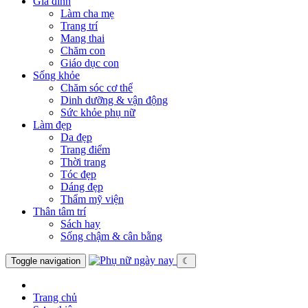
Gia đình
Làm cha mẹ
Trang trí
Mang thai
Chăm con
Giáo dục con
Sống khỏe
Chăm sóc cơ thể
Dinh dưỡng & vận động
Sức khỏe phụ nữ
Làm đẹp
Da đẹp
Trang điểm
Thời trang
Tóc đẹp
Dáng đẹp
Thẩm mỹ viện
Thân tâm trí
Sách hay
Sống chậm & cân bằng
Toggle navigation
☾
Trang chủ