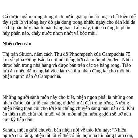
Cá được ngâm trong dung dịch nước giặt quần áo hoặc chất kiềm để
tẩy sạch lò vi sóng hay đồ gia dụng trong nhiều ngày cho đến khi da
cá bị phân hủy thành màu bàng bạc. Lúc này, thịt cá cũng bị phân
hủy phần nào, chảy nước nhơn nhớt và bốc mùi.
Nhện đen rán
Thị trấn Skuon, nằm cách Thủ đô Phnompenh của Campuchia 75
km về phía Đông Bắc là nơi nổi tiếng bởi các món nhện đen. Nhện
được bán trong nhà hàng và được bán trên các xe hàng rong. Trào
lưu ăn nhện đã mang lại việc làm và thu nhập đáng kể cho một bộ
phận người dân ở Campuchia.
Những người sành món này cho biết, nhện ngon phải là những con
nhện được bắt từ tổ của chúng ở dưới mặt đất trong rừng. Nướng
nhện bằng than củi cho tới khi chúng chuyển sang màu nâu đỏ. Khi
ăn thêm một chút tỏi, muối và ớt, món nhện nướng giòn sẽ trở nên
cực kỳ hấp dẫn.
Sarath, một người chuyên bán nhện nói về trào lưu này: “Nhiều
người cho rằng, nhện rất tốt vì thế có lúc họ mua tới hàng trăm con,