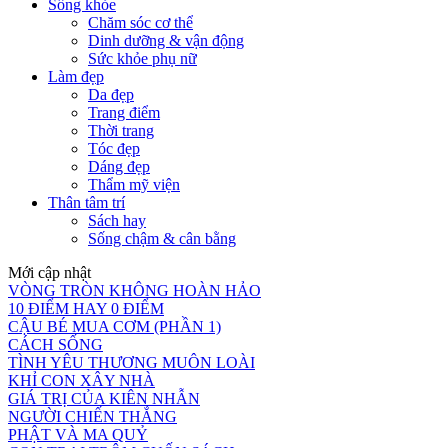
Sống khỏe
Chăm sóc cơ thể
Dinh dưỡng & vận động
Sức khỏe phụ nữ
Làm đẹp
Da đẹp
Trang điểm
Thời trang
Tóc đẹp
Dáng đẹp
Thẩm mỹ viện
Thân tâm trí
Sách hay
Sống chậm & cân bằng
Mới cập nhật
VÒNG TRÒN KHÔNG HOÀN HẢO
10 ĐIỂM HAY 0 ĐIỂM
CẬU BÉ MUA CƠM (PHẦN 1)
CÁCH SỐNG
TÌNH YÊU THƯƠNG MUÔN LOÀI
KHỈ CON XÂY NHÀ
GIÁ TRỊ CỦA KIÊN NHẪN
NGƯỜI CHIẾN THẮNG
PHẬT VÀ MA QUỶ