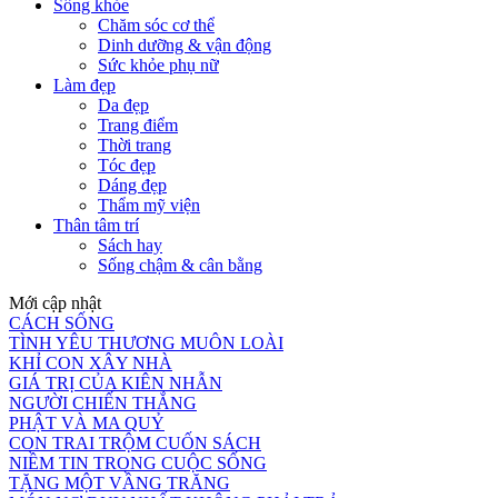
Sống khỏe
Chăm sóc cơ thể
Dinh dưỡng & vận động
Sức khỏe phụ nữ
Làm đẹp
Da đẹp
Trang điểm
Thời trang
Tóc đẹp
Dáng đẹp
Thẩm mỹ viện
Thân tâm trí
Sách hay
Sống chậm & cân bằng
Mới cập nhật
CÁCH SỐNG
TÌNH YÊU THƯƠNG MUÔN LOÀI
KHỈ CON XÂY NHÀ
GIÁ TRỊ CỦA KIÊN NHẪN
NGƯỜI CHIẾN THẮNG
PHẬT VÀ MA QUỶ
CON TRAI TRỘM CUỐN SÁCH
NIỀM TIN TRONG CUỘC SỐNG
TẶNG MỘT VẦNG TRĂNG