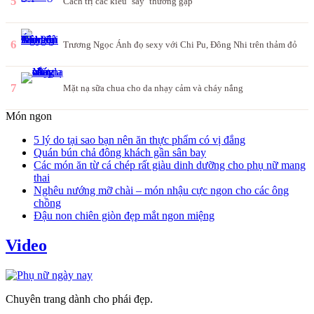
5
Cách trị các kiểu ‘say’ thường gặp
6
Trương Ngọc Ánh đọ sexy với Chi Pu, Đông Nhi trên thảm đỏ
7
Mặt nạ sữa chua cho da nhạy cảm và cháy nắng
Món ngon
5 lý do tại sao bạn nên ăn thực phẩm có vị đắng
Quán bún chả đông khách gần sân bay
Các món ăn từ cá chép rất giàu dinh dưỡng cho phụ nữ mang
thai
Nghêu nướng mỡ chài – món nhậu cực ngon cho các ông
chồng
Đậu non chiên giòn đẹp mắt ngon miệng
Video
Chuyên trang dành cho phái đẹp.