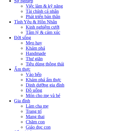
Sự nghiệp
Việc làm & kỹ năng
Tài chính cá nhân
Phát triển bản thân
Tình Yêu & Hôn Nhân
Kinh nghiệm cưới
Tâm lý & cảm xúc
Đời sống
Mẹo hay
Khám phá
Handmade
Thư giãn
Tiêu dùng thông thái
Ẩm thực
Vào bếp
Khám phá ẩm thực
Dinh dưỡng gia đình
Đồ uống
Món cho mẹ và bé
Gia đình
Làm cha mẹ
Trang trí
Mang thai
Chăm con
Giáo dục con