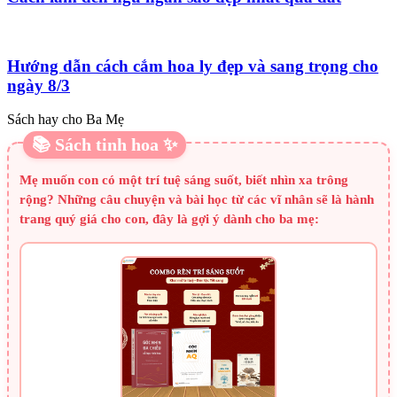
Hướng dẫn cách cắm hoa ly đẹp và sang trọng cho
ngày 8/3
Sách hay cho Ba Mẹ
📚 Sách tinh hoa ✨
Mẹ muốn con có một trí tuệ sáng suốt, biết nhìn xa trông
rộng? Những câu chuyện và bài học từ các vĩ nhân sẽ là hành
trang quý giá cho con, đây là gợi ý dành cho ba mẹ: