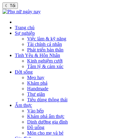
☾
Tối
Trang chủ
Sự nghiệp
Việc làm & kỹ năng
Tài chính cá nhân
Phát triển bản thân
Tình Yêu & Hôn Nhân
Kinh nghiệm cưới
Tâm lý & cảm xúc
Đời sống
Mẹo hay
Khám phá
Handmade
Thư giãn
Tiêu dùng thông thái
Ẩm thực
Vào bếp
Khám phá ẩm thực
Dinh dưỡng gia đình
Đồ uống
Món cho mẹ và bé