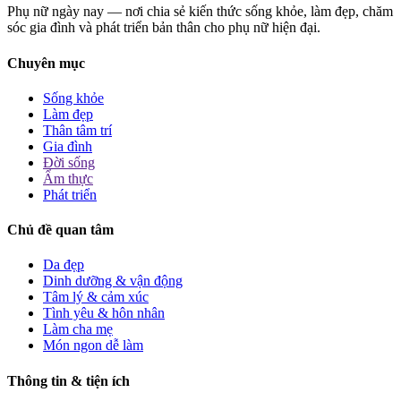
Phụ nữ ngày nay — nơi chia sẻ kiến thức sống khỏe, làm đẹp, chăm
sóc gia đình và phát triển bản thân cho phụ nữ hiện đại.
Chuyên mục
Sống khỏe
Làm đẹp
Thân tâm trí
Gia đình
Đời sống
Ẩm thực
Phát triển
Chủ đề quan tâm
Da đẹp
Dinh dưỡng & vận động
Tâm lý & cảm xúc
Tình yêu & hôn nhân
Làm cha mẹ
Món ngon dễ làm
Thông tin & tiện ích