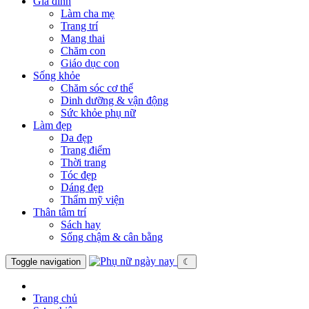
Gia đình
Làm cha mẹ
Trang trí
Mang thai
Chăm con
Giáo dục con
Sống khỏe
Chăm sóc cơ thể
Dinh dưỡng & vận động
Sức khỏe phụ nữ
Làm đẹp
Da đẹp
Trang điểm
Thời trang
Tóc đẹp
Dáng đẹp
Thẩm mỹ viện
Thân tâm trí
Sách hay
Sống chậm & cân bằng
Toggle navigation
☾
Trang chủ