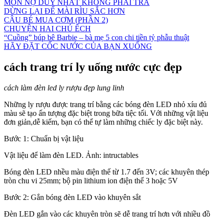
MÓN NỢ DUY NHẤT KHÔNG PHẢI TRẢ
DỪNG LẠI ĐỂ MÀI RÌU SẮC HƠN
CẬU BÉ MUA CƠM (PHẦN 2)
CHUYỆN HAI CHÚ ẾCH
“Cuồng” búp bê Barbie – bà mẹ 5 con chi tiền tỷ phẫu thuật
HÃY ĐẶT CỐC NƯỚC CỦA BẠN XUỐNG
cách trang trí ly uống nước cực đẹp
cách làm đèn led ly rượu đẹp lung linh
Những ly rượu được trang trí bằng các bóng đèn LED nhỏ xíu đủ
màu sẽ tạo ấn tượng đặc biệt trong bữa tiệc tối. Với những vật liệu
đơn giản,dễ kiếm, bạn có thể tự làm những chiếc ly đặc biệt này.
Bước 1: Chuẩn bị vật liệu
Vật liệu để làm đèn LED. Ảnh: intructables
Bóng đèn LED nhều màu điện thế từ 1.7 đến 3V; các khuyên thép
tròn chu vi 25mm; bộ pin lithium ion điện thế 3 hoặc 5V
Bước 2: Gắn bóng đèn LED vào khuyên sắt
Đèn LED gắn vào các khuyên tròn sẽ dễ trang trí hơn với nhiều đồ