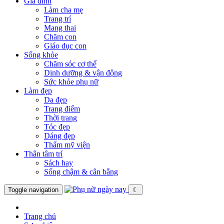
Gia đình
Làm cha mẹ
Trang trí
Mang thai
Chăm con
Giáo dục con
Sống khỏe
Chăm sóc cơ thể
Dinh dưỡng & vận động
Sức khỏe phụ nữ
Làm đẹp
Da đẹp
Trang điểm
Thời trang
Tóc đẹp
Dáng đẹp
Thẩm mỹ viện
Thân tâm trí
Sách hay
Sống chậm & cân bằng
Toggle navigation
☾
Trang chủ