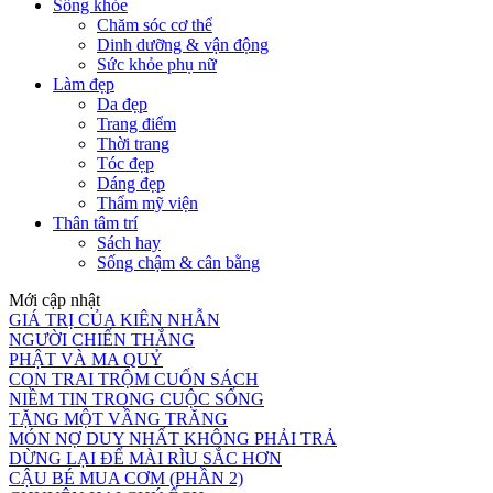
Sống khỏe
Chăm sóc cơ thể
Dinh dưỡng & vận động
Sức khỏe phụ nữ
Làm đẹp
Da đẹp
Trang điểm
Thời trang
Tóc đẹp
Dáng đẹp
Thẩm mỹ viện
Thân tâm trí
Sách hay
Sống chậm & cân bằng
Mới cập nhật
GIÁ TRỊ CỦA KIÊN NHẪN
NGƯỜI CHIẾN THẮNG
PHẬT VÀ MA QUỶ
CON TRAI TRỘM CUỐN SÁCH
NIỀM TIN TRONG CUỘC SỐNG
TẶNG MỘT VẦNG TRĂNG
MÓN NỢ DUY NHẤT KHÔNG PHẢI TRẢ
DỪNG LẠI ĐỂ MÀI RÌU SẮC HƠN
CẬU BÉ MUA CƠM (PHẦN 2)