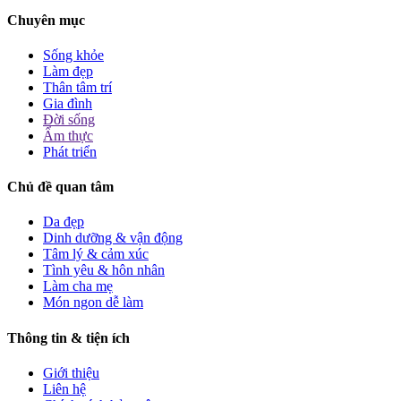
Chuyên mục
Sống khỏe
Làm đẹp
Thân tâm trí
Gia đình
Đời sống
Ẩm thực
Phát triển
Chủ đề quan tâm
Da đẹp
Dinh dưỡng & vận động
Tâm lý & cảm xúc
Tình yêu & hôn nhân
Làm cha mẹ
Món ngon dễ làm
Thông tin & tiện ích
Giới thiệu
Liên hệ