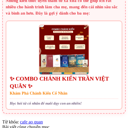
Những kiến thức uyên thâm từ xa xưa có thể giúp ích rất
nhiều cho hành trình làm cha mẹ, mang đến cái nhìn sâu sắc
và bình an hơn. Đây là gợi ý dành cho ba mẹ:
✨ COMBO CHÁNH KIẾN TRẦN VIỆT
QUÂN ✨
Khám Phá Chánh Kiến Cổ Nhân
Học hỏi từ cổ nhân để nuôi dạy con an nhiên!
Từ khóa:
cafe ao quan
Bài viết cùng chuyên mục