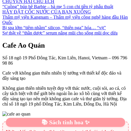
CHUYỆN HAI CHÚ ẾCH
“Cuồng” búp bê Barbie – bà mẹ 5 con chi tiền tỷ phẫu thuật
HÃY ĐẶT CỐC NƯỚC CỦA BẠN XUỐNG
Thẩm mỹ viện Kangnam – Thẩm mỹ viện công nghệ hàng đầu Hàn
Quốc
Bị spa lởm “tiêm nhầm” silicon, “thiên nga” hóa… “vịt”
Sự thật về “thần dược” serum nâng mũi cho sống mũi dọc dừa
Cafe Ao Quán
Số 18 ngõ 19 Phố Đông Tác, Kim Liên, Hanoi, Vietnam – 096 796
98 86
Cafe với không gian thiên nhiên lý tưởng với thiết kế độc đáo và
đầy sáng tạo
Không gian thiên nhiên tuyệt đẹp với thác nước, cuội sỏi, ao cá, cỏ
cây tách biệt với thế giới bên ngoài ồn ào xô bồ cùng với thiết kế
đầy sáng tạo tạo nên một không gian cafe và thư giãn lý tưởng. Địa
chỉ số 18 ngõ 19 phố Đông Tác, Kim Liên, Đống Đa, Hà Nội
📚 Sách tinh hoa ✨