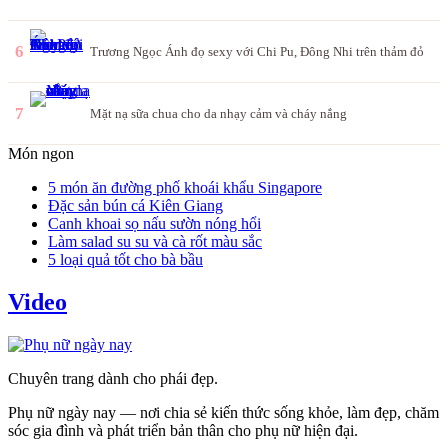
6
Trương Ngọc Ánh đọ sexy với Chi Pu, Đông Nhi trên thảm đỏ
7
Mặt nạ sữa chua cho da nhạy cảm và cháy nắng
Món ngon
5 món ăn đường phố khoái khẩu Singapore
Đặc sản bún cá Kiên Giang
Canh khoai sọ nấu sườn nóng hổi
Làm salad su su và cà rốt màu sắc
5 loại quả tốt cho bà bầu
Video
Chuyên trang dành cho phái đẹp.
Phụ nữ ngày nay — nơi chia sẻ kiến thức sống khỏe, làm đẹp, chăm
sóc gia đình và phát triển bản thân cho phụ nữ hiện đại.