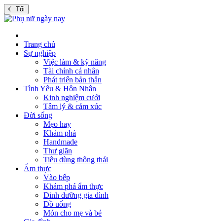
☾
Tối
Trang chủ
Sự nghiệp
Việc làm & kỹ năng
Tài chính cá nhân
Phát triển bản thân
Tình Yêu & Hôn Nhân
Kinh nghiệm cưới
Tâm lý & cảm xúc
Đời sống
Mẹo hay
Khám phá
Handmade
Thư giãn
Tiêu dùng thông thái
Ẩm thực
Vào bếp
Khám phá ẩm thực
Dinh dưỡng gia đình
Đồ uống
Món cho mẹ và bé