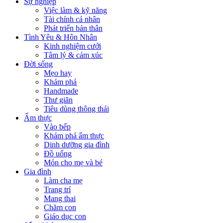
Sự nghiệp
Việc làm & kỹ năng
Tài chính cá nhân
Phát triển bản thân
Tình Yêu & Hôn Nhân
Kinh nghiệm cưới
Tâm lý & cảm xúc
Đời sống
Mẹo hay
Khám phá
Handmade
Thư giãn
Tiêu dùng thông thái
Ẩm thực
Vào bếp
Khám phá ẩm thực
Dinh dưỡng gia đình
Đồ uống
Món cho mẹ và bé
Gia đình
Làm cha mẹ
Trang trí
Mang thai
Chăm con
Giáo dục con