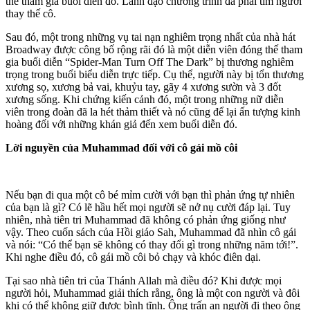
thể tham gia buổi diễn đó. Lãnh đạo chương trình đã phải tìm người
thay thế cô.
Sau đó, một trong những vụ tai nạn nghiêm trọng nhất của nhà hát
Broadway được công bố rộng rãi đó là một diễn viên đóng thế tham
gia buổi diễn “Spider-Man Turn Off The Dark” bị thương nghiêm
trọng trong buổi biểu diễn trực tiếp. Cụ thể, người này bị tổn thương
xương sọ, xương bả vai, khuỷu tay, gãy 4 xương sườn và 3 đốt
xương sống. Khi chứng kiến cảnh đó, một trong những nữ diễn
viên trong đoàn đã la hét thảm thiết và nó cũng để lại ấn tượng kinh
hoàng đối với những khán giả đến xem buổi diễn đó.
Lời nguyền của Muhammad đối với cô gái mồ côi
Nếu bạn đi qua một cô bé mỉm cười với bạn thì phản ứng tự nhiên
của bạn là gì? Có lẽ hầu hết mọi người sẽ nở nụ cười đáp lại. Tuy
nhiên, nhà tiên tri Muhammad đã không có phản ứng giống như
vậy. Theo cuốn sách của Hồi giáo Sah, Muhammad đã nhìn cô gái
và nói: “Có thể bạn sẽ không có thay đổi gì trong những năm tới!”.
Khi nghe điều đó, cô gái mồ côi bỏ chạy và khóc điên dại.
Tại sao nhà tiên tri của Thánh Allah mà điều đó? Khi được mọi
người hỏi, Muhammad giải thích rằng, ông là một con người và đôi
khi có thể không giữ được bình tĩnh. Ông trấn an người đi theo ông