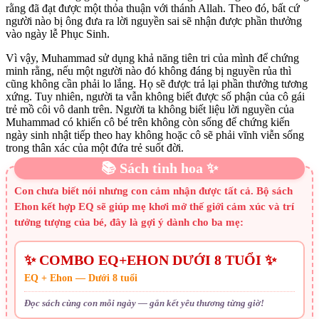
rằng đã đạt được một thỏa thuận với thánh Allah. Theo đó, bất cứ
người nào bị ông đưa ra lời nguyền sai sẽ nhận được phần thưởng
vào ngày lễ Phục Sinh.
Vì vậy, Muhammad sử dụng khả năng tiên tri của mình để chứng
minh rằng, nếu một người nào đó không đáng bị nguyền rủa thì
cũng không cần phải lo lắng. Họ sẽ được trả lại phần thưởng tương
xứng. Tuy nhiên, người ta vẫn không biết được số phận của cô gái
trẻ mồ côi vô danh trên. Người ta không biết liệu lời nguyền của
Muhammad có khiến cô bé trên không còn sống để chứng kiến
ngày sinh nhật tiếp theo hay không hoặc cô sẽ phải vĩnh viễn sống
trong thân xác của một đứa trẻ suốt đời.
📚 Sách tinh hoa ✨
Con chưa biết nói nhưng con cảm nhận được tất cả. Bộ sách
Ehon kết hợp EQ sẽ giúp mẹ khơi mở thế giới cảm xúc và trí
tưởng tượng của bé, đây là gợi ý dành cho ba mẹ:
✨ COMBO EQ+EHON DƯỚI 8 TUỔI ✨
EQ + Ehon — Dưới 8 tuổi
Đọc sách cùng con mỗi ngày — gắn kết yêu thương từng giờ!