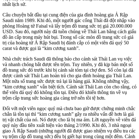
nhất lịch sử.
Câu chuyện bắt đầu tại cung điện của gia đình hoàng gia Ả Rập
Saudi năm 1989. Khi đó, một người gác cổng Thái đã đột nhập vào
phòng Hoàng tử Faisal và lấy trộm đồ trang sức trị giá 20.000.000
USD. Sau đó, người này đã tuồn chúng về Thái Lan bằng cách giấu
đồ ăn cắp trong máy hút bụi. Trong số các món đồ trang sức có giá
trị của hoàng tử Ả Rập Saudi bị đánh cắp có một viên đá quý 50
carat và được gọi là “kim cương xanh”.
Nhà chức trách Saudi đã thông báo cho cảnh sát Thái Lan vụ việc
và nhanh chóng bắt được tên trộm. Tuy nhiên, y đã kịp bán một số
đồ trang sức đó trước khi bị cảnh sát tóm tại chợ đen. Số còn lại đã
được cảnh sát Thái Lan hoàn trả cho gia đình hoàng gia Thái Lan.
Một nửa số trang sức được trả lại là hàng giả. Không những vậy,
“kim cương xanh” vẫn biệt tích. Cảnh sát Thái Lan còn cho rằng, có
thể viên đá quý đó không tồn tại. Điều đó khiến thông tin về vụ
trộm cắp trang sức hoàng gia càng trở nên tồi tệ hơn.
Đối với một viên ngọc quý mà chưa bao giờ được chứng minh chắc
chắn là tồn tại thì “kim cương xanh” gây ra nhiều vấn đề hơn là giá
trị vật chất của nó. Nó được cho là bị ma ám. Lời nguyền về viên đá
quý này đầu tiên xuất hiện vào tháng 2/1990. Khi đó, 3 nhà ngoại
giao Ả Rập Saudi (những người đã được giao nhiệm vụ điều tra các
vụ trộm cắp đồ trang sức) đều bị giết hại trong cùng một đêm. Cảnh