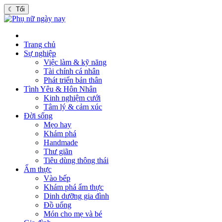
☾
Tối
Trang chủ
Sự nghiệp
Việc làm & kỹ năng
Tài chính cá nhân
Phát triển bản thân
Tình Yêu & Hôn Nhân
Kinh nghiệm cưới
Tâm lý & cảm xúc
Đời sống
Mẹo hay
Khám phá
Handmade
Thư giãn
Tiêu dùng thông thái
Ẩm thực
Vào bếp
Khám phá ẩm thực
Dinh dưỡng gia đình
Đồ uống
Món cho mẹ và bé