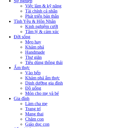
Sự nghiệp
Việc làm & kỹ năng
Tài chính cá nhân
Phát triển bản thân
Tình Yêu & Hôn Nhân
Kinh nghiệm cưới
Tâm lý & cảm xúc
Đời sống
Mẹo hay
Khám phá
Handmade
Thư giãn
Tiêu dùng thông thái
Ẩm thực
Vào bếp
Khám phá ẩm thực
Dinh dưỡng gia đình
Đồ uống
Món cho mẹ và bé
Gia đình
Làm cha mẹ
Trang trí
Mang thai
Chăm con
Giáo dục con