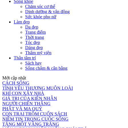
Sống khỏe
Chăm sóc cơ thể
Dinh dưỡng & vận động
Sức khỏe phụ nữ
Làm đẹp
Da đẹp
Trang điểm
Thời trang
Tóc đẹp
Dáng đẹp
Thẩm mỹ viện
Thân tâm trí
Sách hay
Sống chậm & cân bằng
Mới cập nhật
CÁCH SỐNG
TÌNH YÊU THƯƠNG MUÔN LOÀI
KHỈ CON XÂY NHÀ
GIÁ TRỊ CỦA KIÊN NHẪN
NGƯỜI CHIẾN THẮNG
PHẬT VÀ MA QUỶ
CON TRAI TRỘM CUỐN SÁCH
NIỀM TIN TRONG CUỘC SỐNG
TẶNG MỘT VẦNG TRĂNG