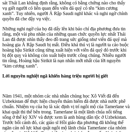
sát Thái Lan khẳng định rằng, không có bằng chứng nào cho thấy
vụ giết người có liên quan đến viên đá quý có tên “kim cương
xanh”. Tuy nhiên, người Ả Rập Saudi nghĩ khác và nghi ngờ chính
quyền đã che đậy vụ việc.
Những nghi ngờ của họ đã dấy lên khi báo chí địa phương đưa tin
rằng, một vài phu nhân của những quan chức quyền lực nhất Thái
Lan đã được nhìn thấy đeo đồ trang sức giống như viên đá quý mà
hoàng gia Ả Rập Saudi bị mất. Điều khá thú vị là người ta cáo buộc
hoàng hậu Sirikit cũng từng xuất hiện với viên đá quý đó trước khi
bị đột quỵ và không còn xuất hiện trước công chúng. Nhiều người
tin rằng, Hoàng hậu Sirikit là nạn nhân mới nhất của lời nguyền
“kim cương xanh”.
Lời nguyền nghiệt ngã khiến hàng triệu người bị giết
Năm 1941, một nhóm các nhà nhân chủng học Xô Viết đã đến
Uzbekistan để thực hiện chuyến thám hiểm đã được nhà nước phê
chuẩn. Nhiệm vụ của họ là xác định vị trí ngôi mộ của Tamerlane và
khai quật thi thể bên trong. Tamerlane là một lãnh chúa nổi tiếng
sống ở thế kỷ XIV và được xem là anh hùng dân tộc ở Uzbekistan.
Trước bối cảnh đó, các giáo sĩ Hồi giáo địa phương đã không thể
ngăn cản nỗ lực khai quật ngôi mộ lãnh chúa Tamerlane của nhóm