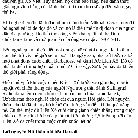
chuyên gia Xô Viết. Tuy nhiên, họ cảnh báo rằng, nếu đánh thức
giấc ngủ vĩnh hằng của lãnh chúa thì thảm họa sẽ ập đến vào ngày
thứ ba.
Khi nghe điều đó, lãnh đạo nhóm thám hiểm Mikhail Gerasimov đã
bỏ ngoài tai lời đe dọa đó và coi nó là điều mê tín dị đoan của người
dân địa phương. Họ tiếp tục công việc khai quật thi thể lãnh
chúaTamerlane và mở quan tài của ông vào ngày 19/6/1941.
Bên ngoài quan tài có viết một dòng chữ có nội dung: “Khi tôi từ
cõi chết trở về, thế giới sẽ run sợ”. Ba ngày sau, phát xít Đức đã bất
ngờ phát động cuộc chiến Barbarossa và xâm lược Liên Xô. Đó có
phải là điều trùng hợp ngẫu nhiên? Có lẽ vậy. Sự kiện này đã khiến
thế giới phải rúng động.
Điều thú vị là khi cuộc chiến Đức – Xô bước vào giai đoạn bước
ngoặt với chiến thắng của người Nga trong trận đánh Stalingrad,
Stalin đã ra lệnh đem chôn cất thi hài lãnh chúa Tamerlane tại
Uzbekistan theo nghi lễ chôn cất của người Hồi giáo. Lời nguyền
được cho là đã bị hủy bỏ kể từ đó nhưng vẫn để lại hậu quả nặng
nề. Cụ thể, mặc dù Liên Xô cuối cùng giành chiến thắng trong cuộc
chiến chống xâm lược của phát xít Đức nhưng 7,5 triệu người dân
Liên Xô đã chết trong cuộc chiến khốc liệt đó.
Lời nguyền Nữ thần núi lửa Hawaii