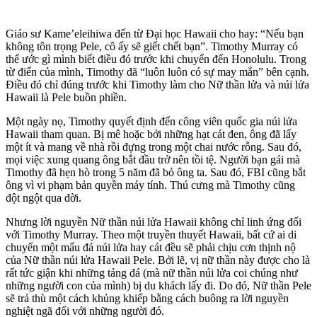
Giáo sư Kame’eleihiwa đến từ Đại học Hawaii cho hay: “Nếu bạn
không tôn trọng Pele, cô ấy sẽ giết chết bạn”. Timothy Murray có
thể ước gì mình biết điều đó trước khi chuyển đến Honolulu. Trong
từ điển của mình, Timothy đã “luôn luôn có sự may mắn” bên cạnh.
Điều đó chỉ đúng trước khi Timothy làm cho Nữ thần lửa và núi lửa
Hawaii là Pele buồn phiền.
Một ngày nọ, Timothy quyết định đến công viên quốc gia núi lửa
Hawaii tham quan. Bị mê hoặc bởi những hạt cát đen, ông đã lấy
một ít và mang về nhà rồi đựng trong một chai nước rỗng. Sau đó,
mọi việc xung quang ông bắt đầu trở nên tồi tệ. Người bạn gái mà
Timothy đã hẹn hò trong 5 năm đã bỏ ông ta. Sau đó, FBI cũng bắt
ông vì vi phạm bản quyền máy tính. Thú cưng mà Timothy cũng
đột ngột qua đời.
Nhưng lời nguyền Nữ thần núi lửa Hawaii không chỉ linh ứng đối
với Timothy Murray. Theo một truyền thuyết Hawaii, bất cứ ai di
chuyển một mẩu đá núi lửa hay cát đều sẽ phải chịu cơn thịnh nộ
của Nữ thần núi lửa Hawaii Pele. Bởi lẽ, vị nữ thần này được cho là
rất tức giận khi những tảng đá (mà nữ thần núi lửa coi chúng như
những người con của mình) bị du khách lấy đi. Do đó, Nữ thần Pele
sẽ trả thù một cách khủng khiếp bằng cách buông ra lời nguyền
nghiệt ngã đối với những người đó.