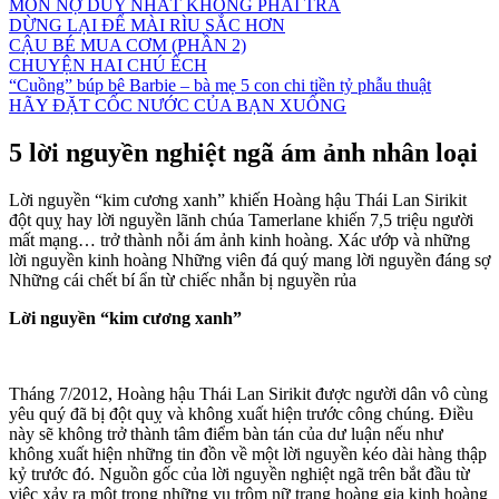
MÓN NỢ DUY NHẤT KHÔNG PHẢI TRẢ
DỪNG LẠI ĐỂ MÀI RÌU SẮC HƠN
CẬU BÉ MUA CƠM (PHẦN 2)
CHUYỆN HAI CHÚ ẾCH
“Cuồng” búp bê Barbie – bà mẹ 5 con chi tiền tỷ phẫu thuật
HÃY ĐẶT CỐC NƯỚC CỦA BẠN XUỐNG
5 lời nguyền nghiệt ngã ám ảnh nhân loại
Lời nguyền “kim cương xanh” khiến Hoàng hậu Thái Lan Sirikit
đột quỵ hay lời nguyền lãnh chúa Tamerlane khiến 7,5 triệu người
mất mạng… trở thành nỗi ám ảnh kinh hoàng. Xác ướp và những
lời nguyền kinh hoàng Những viên đá quý mang lời nguyền đáng sợ
Những cái chết bí ẩn từ chiếc nhẫn bị nguyền rủa
Lời nguyền “kim cương xanh”
Tháng 7/2012, Hoàng hậu Thái Lan Sirikit được người dân vô cùng
yêu quý đã bị đột quỵ và không xuất hiện trước công chúng. Điều
này sẽ không trở thành tâm điểm bàn tán của dư luận nếu như
không xuất hiện những tin đồn về một lời nguyền kéo dài hàng thập
kỷ trước đó. Nguồn gốc của lời nguyền nghiệt ngã trên bắt đầu từ
việc xảy ra một trong những vụ trộm nữ trang hoàng gia kinh hoàng