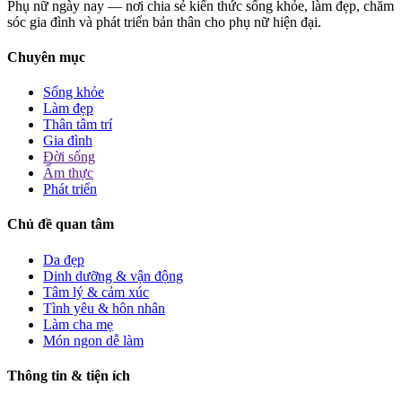
Phụ nữ ngày nay — nơi chia sẻ kiến thức sống khỏe, làm đẹp, chăm
sóc gia đình và phát triển bản thân cho phụ nữ hiện đại.
Chuyên mục
Sống khỏe
Làm đẹp
Thân tâm trí
Gia đình
Đời sống
Ẩm thực
Phát triển
Chủ đề quan tâm
Da đẹp
Dinh dưỡng & vận động
Tâm lý & cảm xúc
Tình yêu & hôn nhân
Làm cha mẹ
Món ngon dễ làm
Thông tin & tiện ích