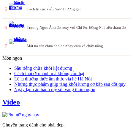
5
Cách trị các kiểu ‘say’ thường gặp
6
Trương Ngọc Ánh đọ sexy với Chi Pu, Đông Nhi trên thảm đỏ
7
Mặt nạ sữa chua cho da nhạy cảm và cháy nắng
Món ngon
Sầu riêng chữa khỏi liệt dương
Cách thái ớt nhanh mà không còn hạt
Lê la thưởng thức ẩm thực vỉa hè Hà Nội
Những thực phẩm giúp tăng khối lượng cơ bắp sau đột quỵ
Ngày lạnh ăn bánh mỳ sốt vang thơm ngon
Video
Chuyên trang dành cho phái đẹp.