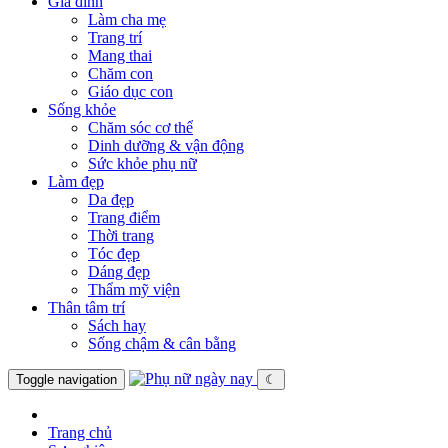
Gia đình
Làm cha mẹ
Trang trí
Mang thai
Chăm con
Giáo dục con
Sống khỏe
Chăm sóc cơ thể
Dinh dưỡng & vận động
Sức khỏe phụ nữ
Làm đẹp
Da đẹp
Trang điểm
Thời trang
Tóc đẹp
Dáng đẹp
Thẩm mỹ viện
Thân tâm trí
Sách hay
Sống chậm & cân bằng
Toggle navigation
☾
Trang chủ