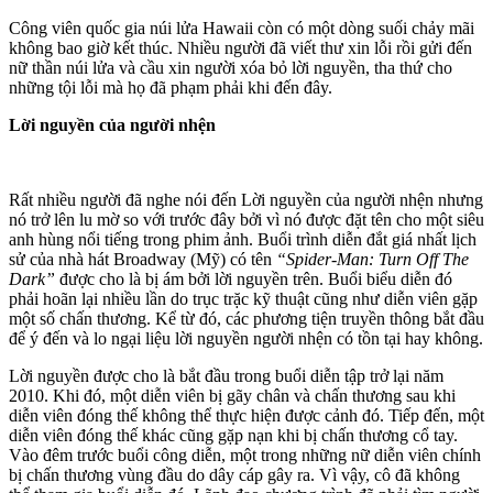
Công viên quốc gia núi lửa Hawaii còn có một dòng suối chảy mãi
không bao giờ kết thúc. Nhiều người đã viết thư xin lỗi rồi gửi đến
nữ thần núi lửa và cầu xin người xóa bỏ lời nguyền, tha thứ cho
những tội lỗi mà họ đã phạm phải khi đến đây.
Lời nguyền của người nhện
Rất nhiều người đã nghe nói đến Lời nguyền của người nhện nhưng
nó trở lên lu mờ so với trước đây bởi vì nó được đặt tên cho một siêu
anh hùng nổi tiếng trong phim ảnh. Buổi trình diễn đắt giá nhất lịch
sử của nhà hát Broadway (Mỹ) có tên
“Spider-Man: Turn Off The
Dark”
được cho là bị ám bởi lời nguyền trên. Buổi biểu diễn đó
phải hoãn lại nhiều lần do trục trặc kỹ thuật cũng như diễn viên gặp
một số chấn thương. Kể từ đó, các phương tiện truyền thông bắt đầu
để ý đến và lo ngại liệu lời nguyền người nhện có tồn tại hay không.
Lời nguyền được cho là bắt đầu trong buổi diễn tập trở lại năm
2010. Khi đó, một diễn viên bị gãy chân và chấn thương sau khi
diễn viên đóng thế không thể thực hiện được cảnh đó. Tiếp đến, một
diễn viên đóng thế khác cũng gặp nạn khi bị chấn thương cổ tay.
Vào đêm trước buổi công diễn, một trong những nữ diễn viên chính
bị chấn thương vùng đầu do dây cáp gây ra. Vì vậy, cô đã không