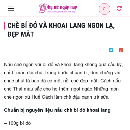
☾
Toggle
CHÈ BÍ ĐỎ VÀ KHOAI LANG NGON LẠ,
navigation
ĐẸP MẮT
Nấu chè ngon với bí đỏ và khoai lang không quá cầu kỳ,
chỉ tỉ mẩn đôi chút trong bước chuẩn bị, đun chừng vài
chục phút là bạn đã có một nồi chè đẹp mắt! Cách nấu
chè Thái màu sắc cho hè thêm ngọt ngào Những món
chè ngon xứ Huế Cách làm chè đậu xanh trà sữa
Chuẩn bị nguyên liệu nấu chè bí đỏ khoai lang
– 100g bí đỏ