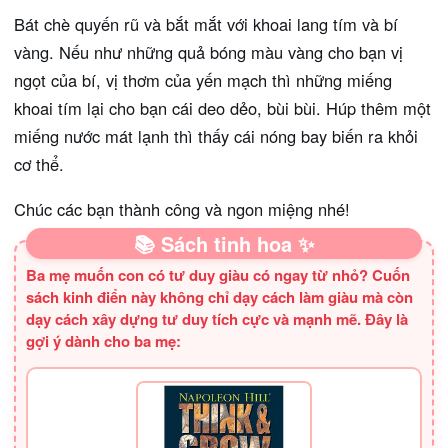
Bát chè quyến rũ và bắt mắt với khoai lang tím và bí
vàng. Nếu như những quả bóng màu vàng cho bạn vị
ngọt của bí, vị thơm của yến mạch thì những miếng
khoai tím lại cho bạn cái deo dẻo, bùi bùi. Húp thêm một
miếng nước mát lạnh thì thấy cái nóng bay biến ra khỏi
cơ thể.
Chúc các bạn thành công và ngon miệng nhé!
📚 Sách tinh hoa ✨
Ba mẹ muốn con có tư duy giàu có ngay từ nhỏ? Cuốn
sách kinh điển này không chỉ dạy cách làm giàu mà còn
dạy cách xây dựng tư duy tích cực và mạnh mẽ. Đây là
gợi ý dành cho ba mẹ: