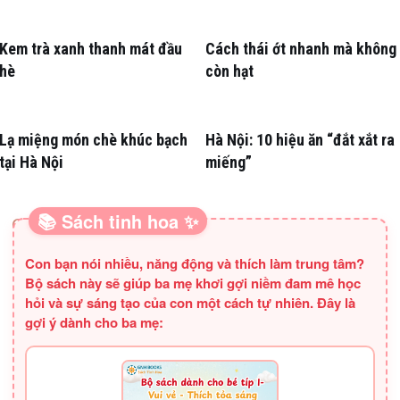
Kem trà xanh thanh mát đầu
Cách thái ớt nhanh mà không
hè
còn hạt
Lạ miệng món chè khúc bạch
Hà Nội: 10 hiệu ăn “đắt xắt ra
tại Hà Nội
miếng”
📚 Sách tinh hoa ✨
SÁCH HAY CHO BA MẸ
Con bạn nói nhiều, năng động và thích làm trung tâm?
Bộ sách này sẽ giúp ba mẹ khơi gợi niềm đam mê học
hỏi và sự sáng tạo của con một cách tự nhiên. Đây là
gợi ý dành cho ba mẹ: