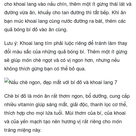
cho khoai lang vào nấu chín, thêm một ít gừng thái lát và
đường vừa ăn, khuấy cho tan đường thì tắt bếp. Khi ăn
bạn múc khoai lang cùng nước đường ra bát, thêm các
quả bóng bí đỏ vào ăn cùng.
Lưu ý: Khoai lang tím phải luộc riêng để tránh làm thay
đổi màu sắc của những quả bóng bí. Thêm một ít gừng
sẽ giúp món chè ngọt và có vị ngon hơn, nhưng nếu
không thích gừng bạn có thể bỏ qua.
Chè bí đỏ là món ăn rất thơm ngon, bổ dưỡng, cung cấp
nhiều vitamin giúp sáng mắt, giải độc, thanh lọc cơ thể,
thích hợp cho mọi lứa tuổi. Mùi thơm của bí, của khoai
và của yến mạch tạo nên hương vị rất riêng cho món
tráng miệng này.