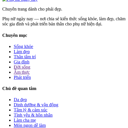
Chuyên trang dành cho phái đẹp.
Phụ nữ ngày nay — nơi chia sẻ kiến thức sống khỏe, làm đẹp, chăm
sóc gia đình và phát triển bản thân cho phụ nữ hiện đại.
Chuyên mục
Sống khỏe
Làm đẹp
Thân tâm trí
Gia đình
Đời sống
Ẩm thực
Phát triển
Chủ đề quan tâm
Da đẹp
Dinh dưỡng & vận động
Tâm lý & cảm xúc
Tình yêu & hôn nhân
Làm cha mẹ
Món ngon dễ làm