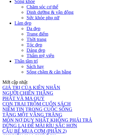
Sống khỏe
Chăm sóc cơ thể
Dinh dưỡng & vận động
Sức khỏe phụ nữ
Làm đẹp
Da đẹp
Trang điểm
Thời trang
Tóc đẹp
Dáng đẹp
Thẩm mỹ viện
Thân tâm trí
Sách hay
Sống chậm & cân bằng
Mới cập nhật
GIÁ TRỊ CỦA KIÊN NHẪN
NGƯỜI CHIẾN THẮNG
PHẬT VÀ MA QUỶ
CON TRAI TRỘM CUỐN SÁCH
NIỀM TIN TRONG CUỘC SỐNG
TẶNG MỘT VẦNG TRĂNG
MÓN NỢ DUY NHẤT KHÔNG PHẢI TRẢ
DỪNG LẠI ĐỂ MÀI RÌU SẮC HƠN
CẬU BÉ MUA CƠM (PHẦN 2)