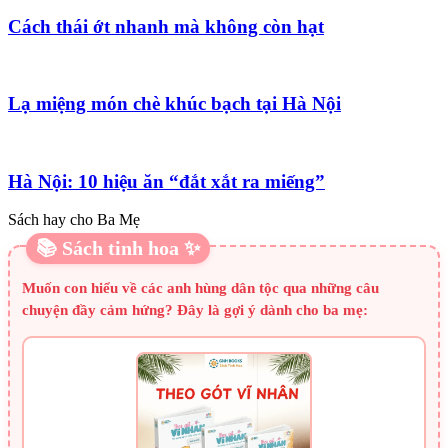
Cách thái ớt nhanh mà không còn hạt
Lạ miệng món chè khúc bạch tại Hà Nội
Hà Nội: 10 hiệu ăn “đắt xắt ra miếng”
Sách hay cho Ba Mẹ
📚 Sách tinh hoa ✨
Muốn con hiểu về các anh hùng dân tộc qua những câu
chuyện đầy cảm hứng? Đây là gợi ý dành cho ba mẹ: