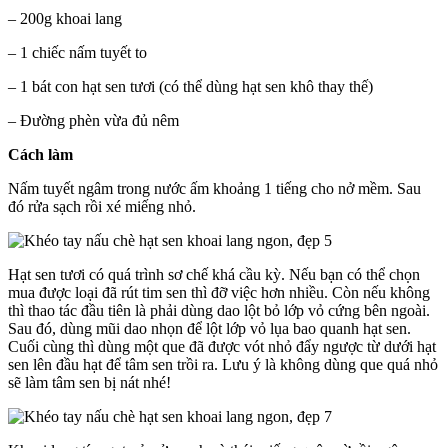
– 200g khoai lang
– 1 chiếc nấm tuyết to
– 1 bát con hạt sen tươi (có thể dùng hạt sen khô thay thế)
– Đường phèn vừa đủ nêm
Cách làm
Nấm tuyết ngâm trong nước ấm khoảng 1 tiếng cho nở mềm. Sau
đó rửa sạch rồi xé miếng nhỏ.
Hạt sen tươi có quá trình sơ chế khá cầu kỳ. Nếu bạn có thể chọn
mua được loại đã rút tim sen thì đỡ việc hơn nhiều. Còn nếu không
thì thao tác đầu tiên là phải dùng dao lột bỏ lớp vỏ cứng bên ngoài.
Sau đó, dùng mũi dao nhọn để lột lớp vỏ lụa bao quanh hạt sen.
Cuối cùng thì dùng một que đã được vót nhỏ đẩy ngược từ dưới hạt
sen lên đầu hạt để tâm sen trồi ra. Lưu ý là không dùng que quá nhỏ
sẽ làm tâm sen bị nát nhé!