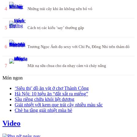
4
Những trái cây khi ăn không nên bỏ vỏ
5
Cách trị các kiểu ‘say’ thường gặp
6
Trương Ngọc Ánh đọ sexy với Chi Pu, Đông Nhi trên thảm đỏ
7
Mặt nạ sữa chua cho da nhạy cảm và cháy nắng
Món ngon
‘Siêu thị’ đồ ăn vặt ở chợ Thành Công
Hà Nội: 10 hiệu ăn “đắt xắt ra miếng”
Sầu riêng chữa khỏi liệt dương
Giải nhiệt với kem que trái cây nhiều màu sắc
Chè ba tầng giải nhiệt mùa hè
Video