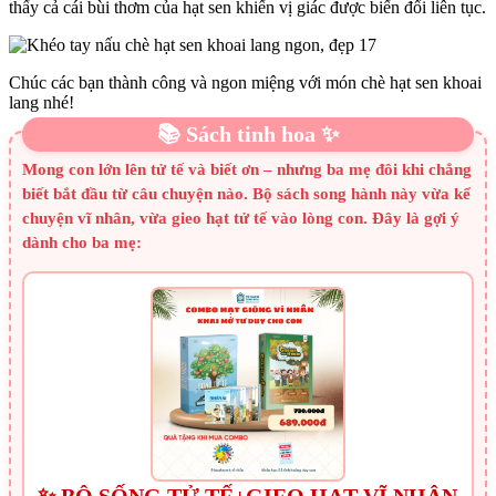
thấy cả cái bùi thơm của hạt sen khiến vị giác được biến đổi liên tục.
Chúc các bạn thành công và ngon miệng với món chè hạt sen khoai
lang nhé!
📚 Sách tinh hoa ✨
Mong con lớn lên tử tế và biết ơn – nhưng ba mẹ đôi khi chẳng
biết bắt đầu từ câu chuyện nào. Bộ sách song hành này vừa kể
chuyện vĩ nhân, vừa gieo hạt tử tế vào lòng con. Đây là gợi ý
dành cho ba mẹ:
✨ BỘ SỐNG TỬ TẾ+GIEO HẠT VĨ NHÂN