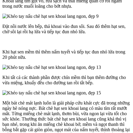
Khoai lang tím gọt vỏ, rửa sạch và thái miếng quân cờ rồi ngâm
trong nước muối loãng cho bớt nhựa.
Đặt nồi nước lên bếp, thả khoai vào đun sôi. Sau đó thêm hạt sen,
chờ sôi lại rồi hạ lửa và tiếp tục đun nhỏ lửa.
Khi hạt sen mềm thì thêm nấm tuyết và tiếp tục đun nhỏ lửa trong
20 phút nữa.
Khi tất cả các thành phần được chín mềm thì bạn thêm đường cho
vừa miệng, khuấy đều cho đường tan rồi tắt bếp.
Một bát chè mát lạnh luôn là giải pháp cứu khát cực đã trong những
ngày hè nóng nực. Bát chè hạt sen khoai lang có màu tím rất mướt
mắt. Từng miếng chè mát lạnh, thơm bùi, vừa ngon lại vừa tốt cho
sức khỏe. Thưởng thức bát chè hạt sen khoai lang cũng khá thú vị
bạn nhé, trong khi ăn miếng chè khoai bở, mềm và ngọt thanh thì
bỗng bắt gặp cái giòn giòn, ngọt mát của nấm tuyết, thỉnh thoảng lại