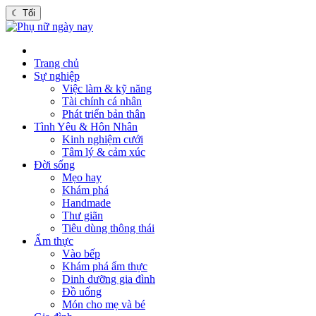
☾
Tối
Trang chủ
Sự nghiệp
Việc làm & kỹ năng
Tài chính cá nhân
Phát triển bản thân
Tình Yêu & Hôn Nhân
Kinh nghiệm cưới
Tâm lý & cảm xúc
Đời sống
Mẹo hay
Khám phá
Handmade
Thư giãn
Tiêu dùng thông thái
Ẩm thực
Vào bếp
Khám phá ẩm thực
Dinh dưỡng gia đình
Đồ uống
Món cho mẹ và bé