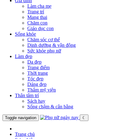
Gia đình
Làm cha mẹ
Trang trí
Mang thai
Chăm con
Giáo dục con
Sống khỏe
Chăm sóc cơ thể
Dinh dưỡng & vận động
Sức khỏe phụ nữ
Làm đẹp
Da đẹp
Trang điểm
Thời trang
Tóc đẹp
Dáng đẹp
Thẩm mỹ viện
Thân tâm trí
Sách hay
Sống chậm & cân bằng
Toggle navigation
☾
Trang chủ