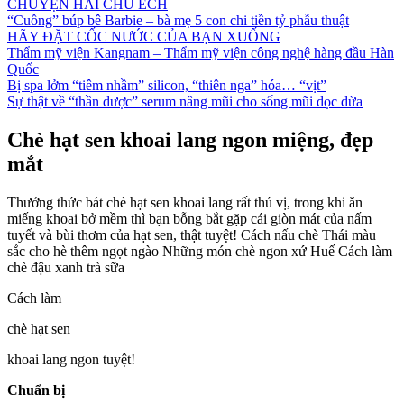
CHUYỆN HAI CHÚ ẾCH
“Cuồng” búp bê Barbie – bà mẹ 5 con chi tiền tỷ phẫu thuật
HÃY ĐẶT CỐC NƯỚC CỦA BẠN XUỐNG
Thẩm mỹ viện Kangnam – Thẩm mỹ viện công nghệ hàng đầu Hàn
Quốc
Bị spa lởm “tiêm nhầm” silicon, “thiên nga” hóa… “vịt”
Sự thật về “thần dược” serum nâng mũi cho sống mũi dọc dừa
Chè hạt sen khoai lang ngon miệng, đẹp
mắt
Thưởng thức bát chè hạt sen khoai lang rất thú vị, trong khi ăn
miếng khoai bở mềm thì bạn bỗng bắt gặp cái giòn mát của nấm
tuyết và bùi thơm của hạt sen, thật tuyệt! Cách nấu chè Thái màu
sắc cho hè thêm ngọt ngào Những món chè ngon xứ Huế Cách làm
chè đậu xanh trà sữa
Cách làm
chè hạt sen
khoai lang ngon tuyệt!
Chuẩn bị