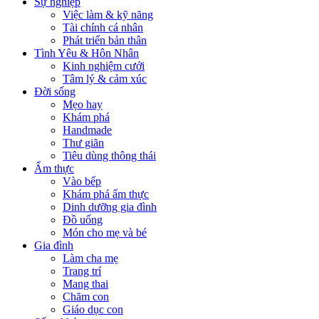
Sự nghiệp
Việc làm & kỹ năng
Tài chính cá nhân
Phát triển bản thân
Tình Yêu & Hôn Nhân
Kinh nghiệm cưới
Tâm lý & cảm xúc
Đời sống
Mẹo hay
Khám phá
Handmade
Thư giãn
Tiêu dùng thông thái
Ẩm thực
Vào bếp
Khám phá ẩm thực
Dinh dưỡng gia đình
Đồ uống
Món cho mẹ và bé
Gia đình
Làm cha mẹ
Trang trí
Mang thai
Chăm con
Giáo dục con