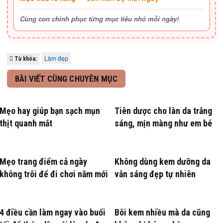
Cùng con chinh phục từng mục tiêu nhỏ mỗi ngày!
Làm đẹp
Từ khóa:
BÀI VIẾT CÙNG CHUYÊN MỤC
Mẹo hay giúp bạn sạch mụn
Tiên dược cho làn da trắng
thịt quanh mắt
sáng, mịn màng như em bé
Mẹo trang điểm cả ngày
Không dùng kem dưỡng da
không trôi để đi chơi năm mới
vẫn sáng đẹp tự nhiên
4 điều cần làm ngay vào buổi
Bôi kem nhiều mà da cũng