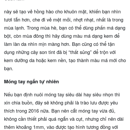
này sẽ tạo vẻ hồng hào cho khuôn mặt, khiến bạn nhìn
tươi tắn hơn, che đi vẻ mệt mỏi, nhợt nhạt, nhất là trong
mùa lạnh. Trong mùa hè, bạn có thể dùng phấn má dạng
bột, còn mùa đông thì hãy dùng màu má dạng kem để
làm làn da nhìn mịn màng hơn. Bạn cũng có thể tận
dụng những cây son tint đã bị “thất sủng” để trộn với
kem dưỡng da hoặc kem nền, tạo thành màu má mới cho
bạn.
Móng tay ngắn tự nhiên
Nếu bạn định nuôi móng tay siêu dài hay siêu nhọn thì
xin chia buồn, đây sẽ không phải là trào lưu được yêu
thích trong 2016 nữa. Bạn nên cắt móng tay vừa đủ,
không cần thiết phải quá ngắn và cụt, nhưng chỉ nên dài
thêm khoảng 1mm, vào được tạo hình tương đồng với