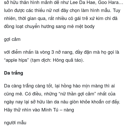
sở hữu thân hình mảnh dẻ như Lee Da Hae, Goo Hara…
luôn được các thiếu nữ nơi đây chọn làm hình mẫu. Tuy
nhiên, thời gian qua, rất nhiều cô gái trẻ xứ kim chi đã
đồng loạt chuyển hướng sang mê mệt body
gợi cảm
với điểm nhấn là vòng 3 nở nang, đầy đặn mà họ gọi là
“apple hips” (tạm dịch: Hông quả táo).
Da trắng
Da càng trắng càng tốt, lại hồng hào mịn màng thì ai
cũng mê. Có điều, những “nữ thần gợi cảm” nhất của
ngày nay lại sở hữu làn da nâu giòn khỏe khoắn cơ đấy.
Hãy thử nhìn vào Minh Tú – nàng
người mẫu