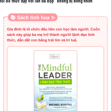
tối để thức dậy với làn da đẹp
không bị bóng nhờn
📚 Sách tinh hoa ✨
SÁCH HAY CHO BA MẸ
Gia đình là tổ chức đầu tiên con học làm người. Cuốn
sách này giúp ba mẹ trở thành người lãnh đạo tỉnh
thức, dẫn dắt con bằng trái tim và trí tuệ.