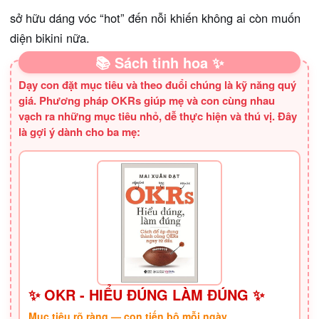
sở hữu dáng vóc “hot” đến nỗi khiến không ai còn muốn
diện bikini nữa.
📚 Sách tinh hoa ✨
Dạy con đặt mục tiêu và theo đuổi chúng là kỹ năng quý
giá. Phương pháp OKRs giúp mẹ và con cùng nhau
vạch ra những mục tiêu nhỏ, dễ thực hiện và thú vị. Đây
là gợi ý dành cho ba mẹ:
✨ OKR - HIỂU ĐÚNG LÀM ĐÚNG ✨
Mục tiêu rõ ràng — con tiến bộ mỗi ngày