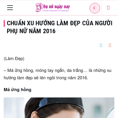
☾
Toggle
CHUẨN XU HƯỚNG LÀM ĐẸP CỦA NGƯỜI
navigation
PHỤ NỮ NĂM 2016
(Làm Đẹp)
– Má ửng hồng, móng tay ngắn, da trắng… là những xu
hướng làm đẹp sẽ lên ngôi trong năm 2016.
Má ửng hồng