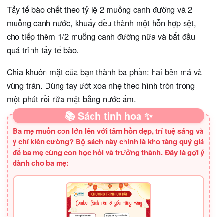
Tẩy tế bào chết theo tỷ lệ 2 muỗng canh đường và 2
muỗng canh nước, khuấy đều thành một hỗn hợp sệt,
cho tiếp thêm 1/2 muỗng canh đường nữa và bắt đầu
quá trình tẩy tế bào.
Chia khuôn mặt của bạn thành ba phần: hai bên má và
vùng trán. Dùng tay ướt xoa nhẹ theo hình tròn trong
một phút rồi rửa mặt bằng nước ấm.
📚 Sách tinh hoa ✨
Ba mẹ muốn con lớn lên với tâm hồn đẹp, trí tuệ sáng và
ý chí kiên cường? Bộ sách này chính là kho tàng quý giá
để ba mẹ cùng con học hỏi và trưởng thành. Đây là gợi ý
dành cho ba mẹ: