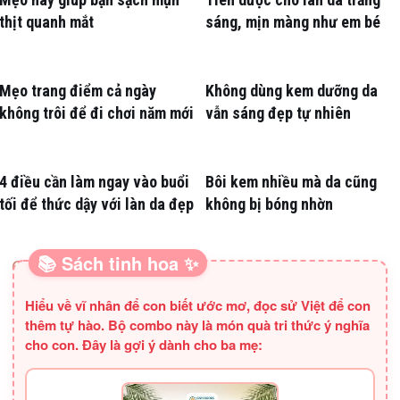
thịt quanh mắt
sáng, mịn màng như em bé
Mẹo trang điểm cả ngày
Không dùng kem dưỡng da
không trôi để đi chơi năm mới
vẫn sáng đẹp tự nhiên
4 điều cần làm ngay vào buổi
Bôi kem nhiều mà da cũng
tối để thức dậy với làn da đẹp
không bị bóng nhờn
📚 Sách tinh hoa ✨
SÁCH HAY CHO BA MẸ
Hiểu về vĩ nhân để con biết ước mơ, đọc sử Việt để con
thêm tự hào. Bộ combo này là món quà tri thức ý nghĩa
cho con. Đây là gợi ý dành cho ba mẹ: