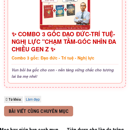
✨ COMBO 3 GỐC ĐẠO ĐỨC-TRÍ TUỆ-
NGHỊ LỰC "CHẠM TÂM-GÓC NHÌN ĐA
CHIỀU GEN Z ✨
Combo 3 gốc: Đạo đức - Trí tuệ - Nghị lực
Vun bồi ba gốc cho con - nền tảng vững chắc cho tương
lai ba mẹ nhé!
Làm đẹp
Từ khóa:
BÀI VIẾT CÙNG CHUYÊN MỤC
Mẹo hay giúp bạn sạch mụn
Tiên dược cho làn da trắng